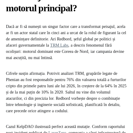
motorul principal?
Dacă ar fi să numești un singur factor care a transformat peisajul, acela
ar fi un actor statal care în cinci ani a urcat de la rolul de figurant la cel
de amenințare definitorie. Ari Redbord, șeful global pe politici și
afaceri guvernamentale la
TRM Labs
, a descris fenomenul fără
ocolișuri: motorul dominant este Coreea de Nord, iar campania devine
mai ascuțită, nu mai întinsă.
Cifrele susțin afirmația. Potrivit analizei TRM, grupările legate de
Phenian au fost responsabile pentru 76% din valoarea totală a furturilor
cripto din primele patru luni ale lui 2026, în creștere de la 64% în 2025
și de la mai puțin de 10% în 2020. Saltul nu vine din volumul
atacurilor, ci din precizia lor. Redbord vorbește despre o combinație
între tehnologie și inginerie socială sofisticată, planificată în detaliu,
care precede orice atingere a codului.
Cazul KelpDAO ilustrează perfect această mutație. Conform raportului
post-incident publicat de
LayerZero
, compania a cărei infrastructură de