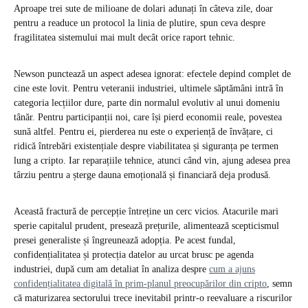
Aproape trei sute de milioane de dolari adunați în câteva zile, doar
pentru a readuce un protocol la linia de plutire, spun ceva despre
fragilitatea sistemului mai mult decât orice raport tehnic.
Newson punctează un aspect adesea ignorat: efectele depind complet de
cine este lovit. Pentru veteranii industriei, ultimele săptămâni intră în
categoria lecțiilor dure, parte din normalul evolutiv al unui domeniu
tânăr. Pentru participanții noi, care își pierd economii reale, povestea
sună altfel. Pentru ei, pierderea nu este o experiență de învățare, ci
ridică întrebări existențiale despre viabilitatea și siguranța pe termen
lung a cripto. Iar reparațiile tehnice, atunci când vin, ajung adesea prea
târziu pentru a șterge dauna emoțională și financiară deja produsă.
Această fractură de percepție întreține un cerc vicios. Atacurile mari
sperie capitalul prudent, presează prețurile, alimentează scepticismul
presei generaliste și îngreunează adopția. Pe acest fundal,
confidențialitatea și protecția datelor au urcat brusc pe agenda
industriei, după cum am detaliat în analiza despre
cum a ajuns
confidențialitatea digitală în prim-planul preocupărilor din cripto
, semn
că maturizarea sectorului trece inevitabil printr-o reevaluare a riscurilor