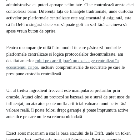
administrative cu puteri aproape nelimitate. Cine controlează aceste chei
controlează banii. Diferența față de finanțele tradiționale, unde custodia
activelor pe platformele centralizate este reglementată și asigurată, este
că în DeFi o singură cheie scursă poate goli un seif fără ca cineva să
apese vreun buton de oprire.
Pentru o comparație utilă între modul în care păstrează fondurile
platformele centralizate și logica protocoalelor descentralizate, am
detaliat anterior
rolul pe care îl joacă un exchange centralizat în
ecosistemul cripto
, inclusiv compromisurile de securitate pe care le
presupune custodia centralizată.
Un al treilea ingredient frecvent este manipularea prețurilor prin
oracole. Atunci când un protocol se bazează pe o sursă de preț ușor de
influențat, un atacator poate umfla artificial valoarea unui activ fără
valoare reală, îl poate folosi drept garanție și poate împrumuta active
autentice pe care nu le va returna niciodată.
Exact acest mecanism a stat la baza atacului de la Drift, unde un token
inventat a fost umflat prin tranzacții fabricate și listat ca garanție.