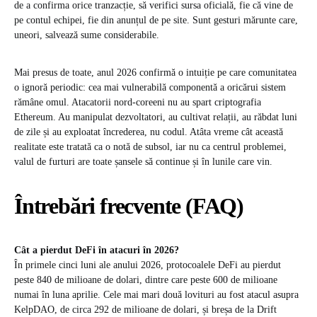
de a confirma orice tranzacție, să verifici sursa oficială, fie că vine de
pe contul echipei, fie din anunțul de pe site. Sunt gesturi mărunte care,
uneori, salvează sume considerabile.
Mai presus de toate, anul 2026 confirmă o intuiție pe care comunitatea
o ignoră periodic: cea mai vulnerabilă componentă a oricărui sistem
rămâne omul. Atacatorii nord-coreeni nu au spart criptografia
Ethereum. Au manipulat dezvoltatori, au cultivat relații, au răbdat luni
de zile și au exploatat încrederea, nu codul. Atâta vreme cât această
realitate este tratată ca o notă de subsol, iar nu ca centrul problemei,
valul de furturi are toate șansele să continue și în lunile care vin.
Întrebări frecvente (FAQ)
Cât a pierdut DeFi în atacuri în 2026?
În primele cinci luni ale anului 2026, protocoalele DeFi au pierdut
peste 840 de milioane de dolari, dintre care peste 600 de milioane
numai în luna aprilie. Cele mai mari două lovituri au fost atacul asupra
KelpDAO, de circa 292 de milioane de dolari, și breșa de la Drift