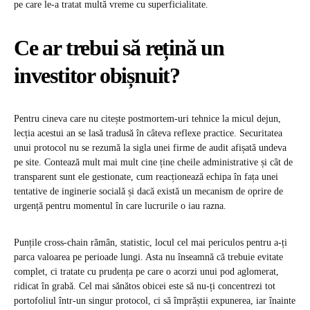
pe care le-a tratat multă vreme cu superficialitate.
Ce ar trebui să rețină un
investitor obișnuit?
Pentru cineva care nu citește postmortem-uri tehnice la micul dejun,
lecția acestui an se lasă tradusă în câteva reflexe practice. Securitatea
unui protocol nu se rezumă la sigla unei firme de audit afișată undeva
pe site. Contează mult mai mult cine ține cheile administrative și cât de
transparent sunt ele gestionate, cum reacționează echipa în fața unei
tentative de inginerie socială și dacă există un mecanism de oprire de
urgență pentru momentul în care lucrurile o iau razna.
Punțile cross-chain rămân, statistic, locul cel mai periculos pentru a-ți
parca valoarea pe perioade lungi. Asta nu înseamnă că trebuie evitate
complet, ci tratate cu prudența pe care o acorzi unui pod aglomerat,
ridicat în grabă. Cel mai sănătos obicei este să nu-ți concentrezi tot
portofoliul într-un singur protocol, ci să împrăștii expunerea, iar înainte