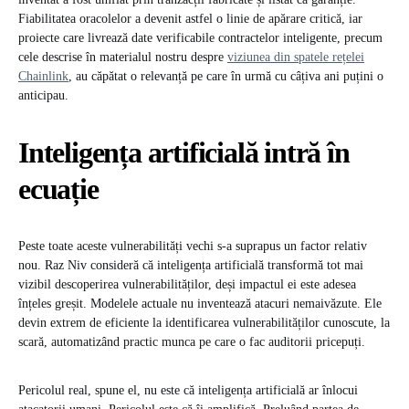
Fiabilitatea oracolelor a devenit astfel o linie de apărare critică, iar
proiecte care livrează date verificabile contractelor inteligente, precum
cele descrise în materialul nostru despre
viziunea din spatele rețelei
Chainlink
, au căpătat o relevanță pe care în urmă cu câțiva ani puțini o
anticipau.
Inteligența artificială intră în
ecuație
Peste toate aceste vulnerabilități vechi s-a suprapus un factor relativ
nou. Raz Niv consideră că inteligența artificială transformă tot mai
vizibil descoperirea vulnerabilităților, deși impactul ei este adesea
înțeles greșit. Modelele actuale nu inventează atacuri nemaivăzute. Ele
devin extrem de eficiente la identificarea vulnerabilităților cunoscute, la
scară, automatizând practic munca pe care o fac auditorii pricepuți.
Pericolul real, spune el, nu este că inteligența artificială ar înlocui