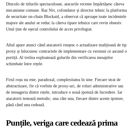
Dincolo de titlurile spectaculoase, atacurile recente împărtășesc câteva
mecanisme comune. Raz Niv, cofondator și director tehnic la platforma
de securitate on-chain Blockaid, a observat că aproape toate incidentele
majore ale anului se reduc la câteva tipare tehnice care revin obsesiv.
Unul ține de eșecul controlului de acces privilegiat.
Altul apare atunci când atacatorii reușesc o actualizare malițioasă de tip
proxy și înlocuiesc contractele de implementare cu versiuni ce ascund o
portiță. Al treilea exploatează golurile din verificarea mesajelor
schimbate între rețele.
Firul roșu nu este, paradoxal, complexitatea în sine. Fiecare strat de
abstractizare, fie că vorbim de proxy-uri, de roluri administrative sau
de mesageria dintre rețele, introduce o nouă ipoteză de încredere. Iar
atacatorii testează metodic, una câte una, fiecare dintre aceste ipoteze,
până când una cedează.
Punțile, veriga care cedează prima