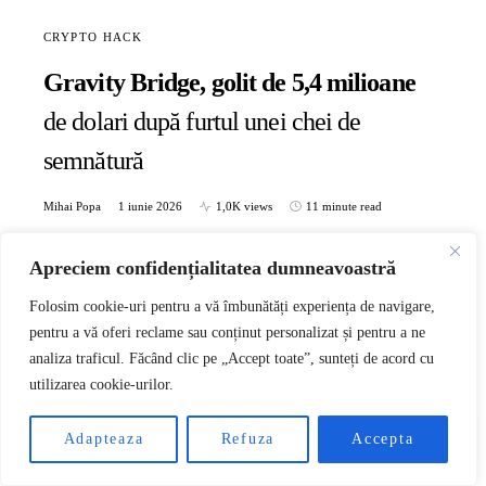
CRYPTO HACK
Gravity Bridge, golit de 5,4 milioane
de dolari după furtul unei chei de
semnătură
Mihai Popa
1 iunie 2026
1,0K views
11 minute read
Gravity Bridge, puntea care leagă rețeaua Ethereum de
Apreciem confidențialitatea dumneavoastră
ecosistemul Cosmos, a pierdut aproximativ 5,4 milioane de
dolari în…
Folosim cookie-uri pentru a vă îmbunătăți experiența de navigare,
pentru a vă oferi reclame sau conținut personalizat și pentru a ne
CITESTE TOT
analiza traficul. Făcând clic pe „Accept toate”, sunteți de acord cu
utilizarea cookie-urilor.
RO
Adapteaza
Refuza
Accepta