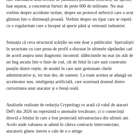
luat separat, a concentrat furturi de peste 600 de milioane. Nu mai
vorbim despre accidente izolate, despre un protocol nefericit care a avut
ghinion într-o dimineață proastă. Vorbim despre un tipar care se repetă
cu o regularitate care a început să sperie până și veteranii industriei.
Senzația că ceva structural scârțâie nu este doar a publicului. Specialiștii
în securitate cu care presa de profil a discutat în ultimele săptămâni cad
de acord asupra unui diagnostic incomod: slăbiciunile nu mai țin atât de
un bug ascuns într-o linie de cod, cât de felul în care sunt construite
punțile dintre rețele, de modul în care sunt gestionate cheile
administrative și, tot mai des, de oameni. La toate acestea se adaugă un
accelerator nou, inteligența artificială, care scurtează drumul dintre
curiozitatea unui atacator și o breșă reală.
Analizele realizate de redacția Cryptology.ro arată că valul de atacuri
DeFi din 2026 nu reprezintă o anomalie trecătoare, ci o consecință
directă a felului în care a fost proiectată infrastructura din ultimii ani.
Acolo unde valoarea se adună în câteva contracte interconectate,
atacatorii găsesc mereu o cale de a o atinge.