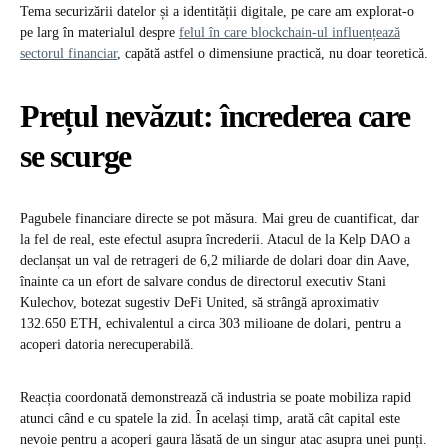
Tema securizării datelor și a identității digitale, pe care am explorat-o
pe larg în materialul despre
felul în care blockchain-ul influențează
sectorul financiar
, capătă astfel o dimensiune practică, nu doar teoretică.
Prețul nevăzut: încrederea care
se scurge
Pagubele financiare directe se pot măsura. Mai greu de cuantificat, dar
la fel de real, este efectul asupra încrederii. Atacul de la Kelp DAO a
declanșat un val de retrageri de 6,2 miliarde de dolari doar din Aave,
înainte ca un efort de salvare condus de directorul executiv Stani
Kulechov, botezat sugestiv DeFi United, să strângă aproximativ
132.650 ETH, echivalentul a circa 303 milioane de dolari, pentru a
acoperi datoria nerecuperabilă.
Reacția coordonată demonstrează că industria se poate mobiliza rapid
atunci când e cu spatele la zid. În același timp, arată cât capital este
nevoie pentru a acoperi gaura lăsată de un singur atac asupra unei punți.