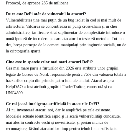
Protocol, de aproape 285 de milioane.
De ce este DeFi atât de vulnerabil la atacuri?
Vulnerabilitatea ține mai puțin de un bug izolat în cod și mai mult de
arhitectură. Valoarea se concentrează în punți cross-chain și în chei
administrative, iar fiecare strat suplimentar de complexitate introduce o
nouă ipoteză de încredere pe care atacatorii o testează metodic. Tot mai
des, breșa pornește de la oameni manipulați prin inginerie socială, nu de
la criptografia spartă.
Cine este în spatele celor mai mari atacuri DeFi?
Cea mai mare parte a furturilor din 2026 este atribuită unor grupări
legate de Coreea de Nord, responsabile pentru 76% din valoarea totală a
hackurilor cripto din primele patru luni ale anului. Atacul asupra
KelpDAO a fost atribuit grupării TraderTraitor, cunoscută și ca
UNC4899.
Ce rol joacă inteligența artificială în atacurile DeFi?
AI nu inventează atacuri noi, dar le amplifică pe cele existente.
Modelele actuale identifică rapid și la scară vulnerabilități cunoscute,
mai ales în contracte vechi și neverificate, și preiau munca de
recunoaștere, lăsând atacatorilor timp pentru tehnici mai sofisticate.