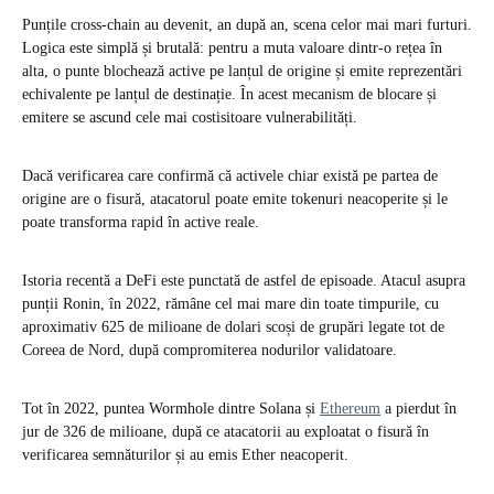
Punțile cross-chain au devenit, an după an, scena celor mai mari furturi.
Logica este simplă și brutală: pentru a muta valoare dintr-o rețea în
alta, o punte blochează active pe lanțul de origine și emite reprezentări
echivalente pe lanțul de destinație. În acest mecanism de blocare și
emitere se ascund cele mai costisitoare vulnerabilități.
Dacă verificarea care confirmă că activele chiar există pe partea de
origine are o fisură, atacatorul poate emite tokenuri neacoperite și le
poate transforma rapid în active reale.
Istoria recentă a DeFi este punctată de astfel de episoade. Atacul asupra
punții Ronin, în 2022, rămâne cel mai mare din toate timpurile, cu
aproximativ 625 de milioane de dolari scoși de grupări legate tot de
Coreea de Nord, după compromiterea nodurilor validatoare.
Tot în 2022, puntea Wormhole dintre Solana și
Ethereum
a pierdut în
jur de 326 de milioane, după ce atacatorii au exploatat o fisură în
verificarea semnăturilor și au emis Ether neacoperit.