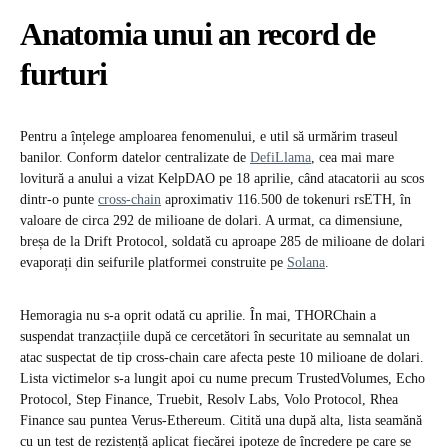
Anatomia unui an record de
furturi
Pentru a înțelege amploarea fenomenului, e util să urmărim traseul
banilor. Conform datelor centralizate de
DefiLlama
, cea mai mare
lovitură a anului a vizat KelpDAO pe 18 aprilie, când atacatorii au scos
dintr-o punte
cross-chain
aproximativ 116.500 de tokenuri rsETH, în
valoare de circa 292 de milioane de dolari. A urmat, ca dimensiune,
breșa de la Drift Protocol, soldată cu aproape 285 de milioane de dolari
evaporați din seifurile platformei construite pe
Solana
.
Hemoragia nu s-a oprit odată cu aprilie. În mai, THORChain a
suspendat tranzacțiile după ce cercetători în securitate au semnalat un
atac suspectat de tip cross-chain care afecta peste 10 milioane de dolari.
Lista victimelor s-a lungit apoi cu nume precum TrustedVolumes, Echo
Protocol, Step Finance, Truebit, Resolv Labs, Volo Protocol, Rhea
Finance sau puntea Verus-Ethereum. Citită una după alta, lista seamănă
cu un test de rezistență aplicat fiecărei ipoteze de încredere pe care se