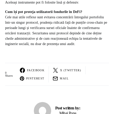
Aceleași instrumente pot fi folosite însă și defensiv.
Cum își pot proteja utilizatorii fondurile în DeFi?
Cele mai utile reflexe sunt evitarea concentrării întregului portofoliu
într-un singur protocol, prudența ridicată față de punțile cross-chain pe
perioade lungi și verificarea sursei oficiale înainte de confirmarea
oricărei tranzacții. Securitatea unui protocol depinde de cine deține
cheile administrative și de cum reacționează echipa la tentativele de
inginerie socială, nu doar de prezența unui audit.
FACEBOOK
X (TWITTER)
0
Shares
PINTEREST
MAIL
Post written by:
Mihai Popa