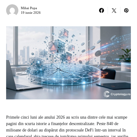
Mihai Popa
19 iunie 2026
Primele cinci luni ale anului 2026 au scris una dintre cele mai scumpe
pagini din scurta istorie a finanțelor descentralizate. Peste 840 de
milioane de dolari au dispărut din protocoale DeFi într-un interval în
care calendarul abia trecuse de jumătatea primului semestru, iar aprilie,