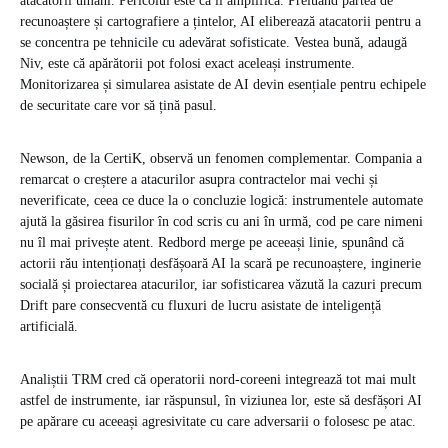
atacatorii umani. Pericolul este că îi amplifică. Preluând partea de
recunoaștere și cartografiere a țintelor, AI eliberează atacatorii pentru a
se concentra pe tehnicile cu adevărat sofisticate. Vestea bună, adaugă
Niv, este că apărătorii pot folosi exact aceleași instrumente.
Monitorizarea și simularea asistate de AI devin esențiale pentru echipele
de securitate care vor să țină pasul.
Newson, de la CertiK, observă un fenomen complementar. Compania a
remarcat o creștere a atacurilor asupra contractelor mai vechi și
neverificate, ceea ce duce la o concluzie logică: instrumentele automate
ajută la găsirea fisurilor în cod scris cu ani în urmă, cod pe care nimeni
nu îl mai privește atent. Redbord merge pe aceeași linie, spunând că
actorii rău intenționați desfășoară AI la scară pe recunoaștere, inginerie
socială și proiectarea atacurilor, iar sofisticarea văzută la cazuri precum
Drift pare consecventă cu fluxuri de lucru asistate de inteligență
artificială.
Analiștii TRM cred că operatorii nord-coreeni integrează tot mai mult
astfel de instrumente, iar răspunsul, în viziunea lor, este să desfășori AI
pe apărare cu aceeași agresivitate cu care adversarii o folosesc pe atac.