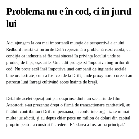
Problema nu e în cod, ci în jurul
lui
Aici ajungem la cea mai importantă mutație de perspectivă a anului.
Redbord insistă că furturile DeFi reprezintă o problemă rezolvabilă, cu
condiția ca industria să fie mai sinceră în privința locului unde se
produc, de fapt, eșecurile. Un audit protejează împotriva bug-urilor din
cod. Nu protejează însă împotriva unei campanii de inginerie socială
bine orchestrate, cum a fost cea de la Drift, unde proxy nord-coreeni au
petrecut luni întregi cultivând acces înainte de breșă.
Detaliile acelei operațiuni par desprinse dintr-un scenariu de film.
Atacatorii s-au prezentat drept o firmă de tranzacționare cantitativă, au
întâlnit contribuitori Drift în persoană, la conferințe organizate în mai
multe jurisdicții, și au depus chiar peste un milion de dolari din capital
propriu pentru a construi încredere. Răbdarea a fost arma principală.