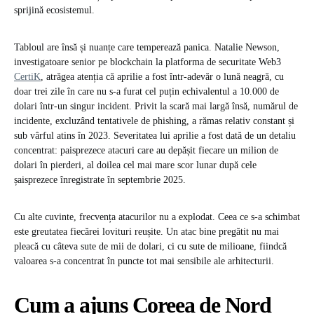
sprijină ecosistemul.
Tabloul are însă și nuanțe care temperează panica. Natalie Newson,
investigatoare senior pe blockchain la platforma de securitate Web3
CertiK
, atrăgea atenția că aprilie a fost într-adevăr o lună neagră, cu
doar trei zile în care nu s-a furat cel puțin echivalentul a 10.000 de
dolari într-un singur incident. Privit la scară mai largă însă, numărul de
incidente, excluzând tentativele de phishing, a rămas relativ constant și
sub vârful atins în 2023. Severitatea lui aprilie a fost dată de un detaliu
concentrat: paisprezece atacuri care au depășit fiecare un milion de
dolari în pierderi, al doilea cel mai mare scor lunar după cele
șaisprezece înregistrate în septembrie 2025.
Cu alte cuvinte, frecvența atacurilor nu a explodat. Ceea ce s-a schimbat
este greutatea fiecărei lovituri reușite. Un atac bine pregătit nu mai
pleacă cu câteva sute de mii de dolari, ci cu sute de milioane, fiindcă
valoarea s-a concentrat în puncte tot mai sensibile ale arhitecturii.
Cum a ajuns Coreea de Nord