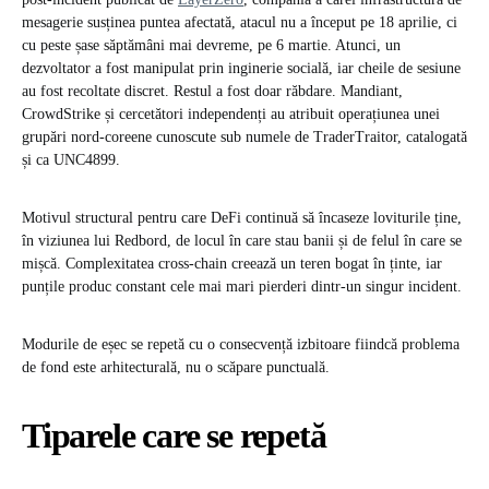
mesagerie susținea puntea afectată, atacul nu a început pe 18 aprilie, ci
cu peste șase săptămâni mai devreme, pe 6 martie. Atunci, un
dezvoltator a fost manipulat prin inginerie socială, iar cheile de sesiune
au fost recoltate discret. Restul a fost doar răbdare. Mandiant,
CrowdStrike și cercetători independenți au atribuit operațiunea unei
grupări nord-coreene cunoscute sub numele de TraderTraitor, catalogată
și ca UNC4899.
Motivul structural pentru care DeFi continuă să încaseze loviturile ține,
în viziunea lui Redbord, de locul în care stau banii și de felul în care se
mișcă. Complexitatea cross-chain creează un teren bogat în ținte, iar
punțile produc constant cele mai mari pierderi dintr-un singur incident.
Modurile de eșec se repetă cu o consecvență izbitoare fiindcă problema
de fond este arhitecturală, nu o scăpare punctuală.
Tiparele care se repetă