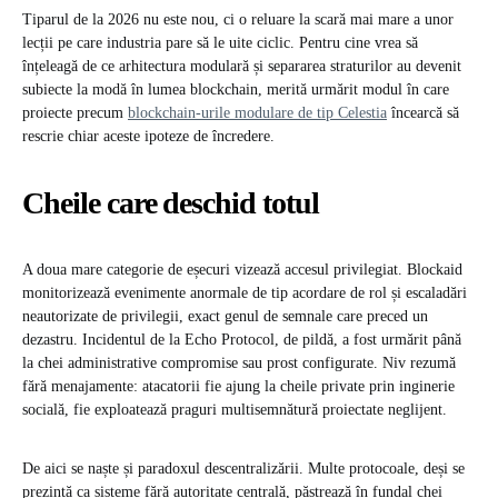
Tiparul de la 2026 nu este nou, ci o reluare la scară mai mare a unor
lecții pe care industria pare să le uite ciclic. Pentru cine vrea să
înțeleagă de ce arhitectura modulară și separarea straturilor au devenit
subiecte la modă în lumea blockchain, merită urmărit modul în care
proiecte precum
blockchain-urile modulare de tip Celestia
încearcă să
rescrie chiar aceste ipoteze de încredere.
Cheile care deschid totul
A doua mare categorie de eșecuri vizează accesul privilegiat. Blockaid
monitorizează evenimente anormale de tip acordare de rol și escaladări
neautorizate de privilegii, exact genul de semnale care preced un
dezastru. Incidentul de la Echo Protocol, de pildă, a fost urmărit până
la chei administrative compromise sau prost configurate. Niv rezumă
fără menajamente: atacatorii fie ajung la cheile private prin inginerie
socială, fie exploatează praguri multisemnătură proiectate neglijent.
De aici se naște și paradoxul descentralizării. Multe protocoale, deși se
prezintă ca sisteme fără autoritate centrală, păstrează în fundal chei