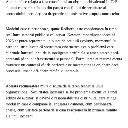
Abia după ce relația a fost consolidată au obținut echivalentul în DeFi
al unui cec semnat în alb din partea consiliului de securitate al
protocolului, care deținea drepturile administrative asupra contractelor.
Modelul care funcționează, spune Redbord, este coordonarea în timp
real între sectorul public și cel privat. Newson împărtășește ideea că
2026 ar putea reprezenta un punct de cotitură evolutiv, momentul în
care industria învață că securitatea cibernetică este o problemă care
cuprinde întregul lanț, de la inteligența artificială și amenințarea nord-
coreeană până la infrastructură și personal. Formularea ei rezumă esența
mutației: nu contează cât de perfectă este matematica ta on-chain dacă
procesele umane off-chain rămân vulnerabile.
Această recunoaștere mută discuția de la teren tehnic la unul
organizațional. Securitatea încetează să fie problema exclusivă a unei
echipe de auditori și devine o responsabilitate distribuită, care atinge
modul în care o companie își angajează oamenii, cum gestionează
cheile, cum verifică partenerii și cum reacționează în primele minute
ale unui incident.