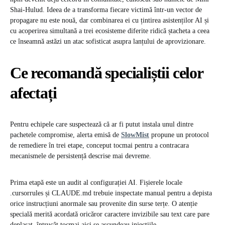
Shai-Hulud. Ideea de a transforma fiecare victimă într-un vector de
propagare nu este nouă, dar combinarea ei cu țintirea asistenților AI și
cu acoperirea simultană a trei ecosisteme diferite ridică ștacheta a ceea
ce înseamnă astăzi un atac sofisticat asupra lanțului de aprovizionare.
Ce recomandă specialiștii celor
afectați
Pentru echipele care suspectează că ar fi putut instala unul dintre
pachetele compromise, alerta emisă de
SlowMist
propune un protocol
de remediere în trei etape, conceput tocmai pentru a contracara
mecanismele de persistență descrise mai devreme.
Prima etapă este un audit al configurației AI. Fișierele locale
.cursorrules și CLAUDE.md trebuie inspectate manual pentru a depista
orice instrucțiuni anormale sau provenite din surse terțe. O atenție
specială merită acordată oricăror caractere invizibile sau text care pare
deplasat, întrucât tocmai aici se ascundeau injecțiile.