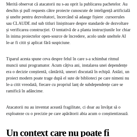
Merită observat că atacatorii nu s-au oprit la publicarea pachetelor. Au
deschis și pull requests către proiecte cunoscute de inteligență artificială
și unelte pentru dezvoltatori, încercând să adauge fișiere .cursorrules
sau CLAUDE.md sub titluri liniștitoare despre standarde de dezvoltare
și verificarea construcției. O tentativă de a planta instrucțiunile lor chiar
în inima proiectelor open-source de încredere, acolo unde uneltele AI
le-ar fi citit și aplicat fără suspiciune.
Tiparul acesta spune ceva despre felul în care s-a schimbat ritmul
muncii unui programator. Acum câțiva ani, instalarea unei dependențe
era o decizie conștientă, cântărită, uneori discutată în echipă. Astăzi, un
proiect modern poate trage după el sute de biblioteci pe care nimeni nu
le-a citit vreodată, fiecare cu propriul lanț de subdependențe care se
ramifică în adâncime.
Atacatorii nu au inventat această fragilitate, ci doar au învățat să o
exploateze cu o precizie pe care apărătorii abia acum o conștientizează.
Un context care nu poate fi