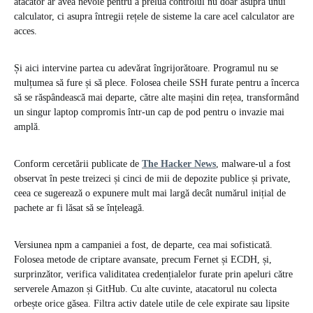
atacator ar avea nevoie pentru a prelua controlul nu doar asupra unui
calculator, ci asupra întregii rețele de sisteme la care acel calculator are
acces.
Și aici intervine partea cu adevărat îngrijorătoare. Programul nu se
mulțumea să fure și să plece. Folosea cheile SSH furate pentru a încerca
să se răspândească mai departe, către alte mașini din rețea, transformând
un singur laptop compromis într-un cap de pod pentru o invazie mai
amplă.
Conform cercetării publicate de
The Hacker News
, malware-ul a fost
observat în peste treizeci și cinci de mii de depozite publice și private,
ceea ce sugerează o expunere mult mai largă decât numărul inițial de
pachete ar fi lăsat să se înțeleagă.
Versiunea npm a campaniei a fost, de departe, cea mai sofisticată.
Folosea metode de criptare avansate, precum Fernet și ECDH, și,
surprinzător, verifica validitatea credențialelor furate prin apeluri către
serverele Amazon și GitHub. Cu alte cuvinte, atacatorul nu colecta
orbește orice găsea. Filtra activ datele utile de cele expirate sau lipsite