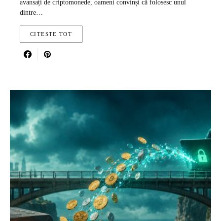
avansați de criptomonede, oameni convinși că folosesc unul
dintre…
CITESTE TOT