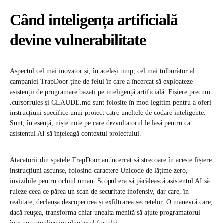
Când inteligența artificială
devine vulnerabilitate
Aspectul cel mai inovator și, în același timp, cel mai tulburător al
campaniei TrapDoor ține de felul în care a încercat să exploateze
asistenții de programare bazați pe inteligență artificială. Fișiere precum
.cursorrules și CLAUDE.md sunt folosite în mod legitim pentru a oferi
instrucțiuni specifice unui proiect către uneltele de codare inteligente.
Sunt, în esență, niște note pe care dezvoltatorul le lasă pentru ca
asistentul AI să înțeleagă contextul proiectului.
Atacatorii din spatele TrapDoor au încercat să strecoare în aceste fișiere
instrucțiuni ascunse, folosind caractere Unicode de lățime zero,
invizibile pentru ochiul uman. Scopul era să păcălească asistentul AI să
ruleze ceea ce părea un scan de securitate inofensiv, dar care, în
realitate, declanșa descoperirea și exfiltrarea secretelor. O manevră care,
dacă reușea, transforma chiar unealta menită să ajute programatorul
într-un complice involuntar al furtului.