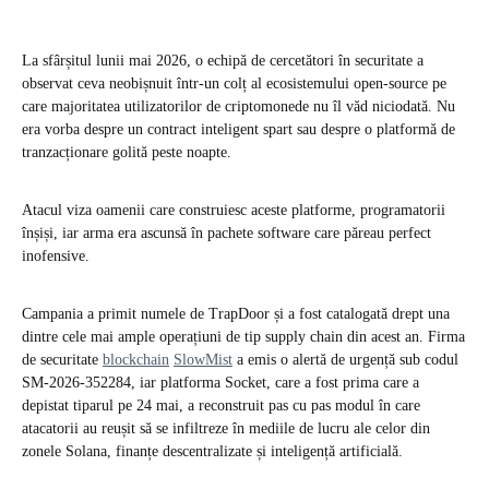
La sfârșitul lunii mai 2026, o echipă de cercetători în securitate a
observat ceva neobișnuit într-un colț al ecosistemului open-source pe
care majoritatea utilizatorilor de criptomonede nu îl văd niciodată. Nu
era vorba despre un contract inteligent spart sau despre o platformă de
tranzacționare golită peste noapte.
Atacul viza oamenii care construiesc aceste platforme, programatorii
înșiși, iar arma era ascunsă în pachete software care păreau perfect
inofensive.
Campania a primit numele de TrapDoor și a fost catalogată drept una
dintre cele mai ample operațiuni de tip supply chain din acest an. Firma
de securitate
blockchain
SlowMist
a emis o alertă de urgență sub codul
SM-2026-352284, iar platforma Socket, care a fost prima care a
depistat tiparul pe 24 mai, a reconstruit pas cu pas modul în care
atacatorii au reușit să se infiltreze în mediile de lucru ale celor din
zonele Solana, finanțe descentralizate și inteligență artificială.