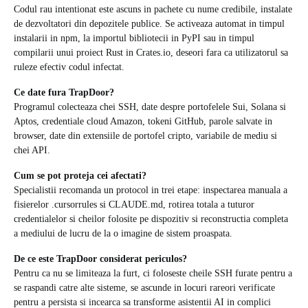
Codul rau intentionat este ascuns in pachete cu nume credibile, instalate
de dezvoltatori din depozitele publice. Se activeaza automat in timpul
instalarii in npm, la importul bibliotecii in PyPI sau in timpul
compilarii unui proiect Rust in Crates.io, deseori fara ca utilizatorul sa
ruleze efectiv codul infectat.
Ce date fura TrapDoor?
Programul colecteaza chei SSH, date despre portofelele Sui, Solana si
Aptos, credentiale cloud Amazon, tokeni GitHub, parole salvate in
browser, date din extensiile de portofel cripto, variabile de mediu si
chei API.
Cum se pot proteja cei afectati?
Specialistii recomanda un protocol in trei etape: inspectarea manuala a
fisierelor .cursorrules si CLAUDE.md, rotirea totala a tuturor
credentialelor si cheilor folosite pe dispozitiv si reconstructia completa
a mediului de lucru de la o imagine de sistem proaspata.
De ce este TrapDoor considerat periculos?
Pentru ca nu se limiteaza la furt, ci foloseste cheile SSH furate pentru a
se raspandi catre alte sisteme, se ascunde in locuri rareori verificate
pentru a persista si incearca sa transforme asistentii AI in complici