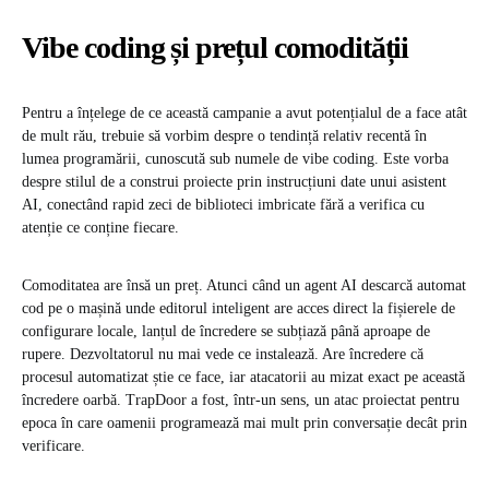
Vibe coding și prețul comodității
Pentru a înțelege de ce această campanie a avut potențialul de a face atât
de mult rău, trebuie să vorbim despre o tendință relativ recentă în
lumea programării, cunoscută sub numele de vibe coding. Este vorba
despre stilul de a construi proiecte prin instrucțiuni date unui asistent
AI, conectând rapid zeci de biblioteci imbricate fără a verifica cu
atenție ce conține fiecare.
Comoditatea are însă un preț. Atunci când un agent AI descarcă automat
cod pe o mașină unde editorul inteligent are acces direct la fișierele de
configurare locale, lanțul de încredere se subțiază până aproape de
rupere. Dezvoltatorul nu mai vede ce instalează. Are încredere că
procesul automatizat știe ce face, iar atacatorii au mizat exact pe această
încredere oarbă. TrapDoor a fost, într-un sens, un atac proiectat pentru
epoca în care oamenii programează mai mult prin conversație decât prin
verificare.