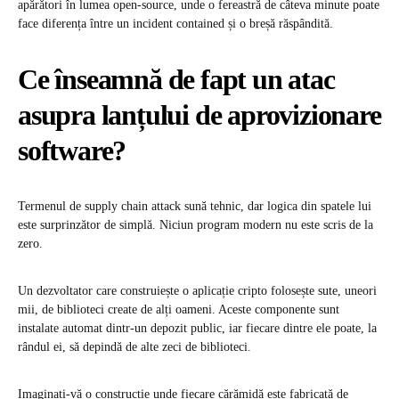
apărători în lumea open-source, unde o fereastră de câteva minute poate
face diferența între un incident contained și o breșă răspândită.
Ce înseamnă de fapt un atac
asupra lanțului de aprovizionare
software?
Termenul de supply chain attack sună tehnic, dar logica din spatele lui
este surprinzător de simplă. Niciun program modern nu este scris de la
zero.
Un dezvoltator care construiește o aplicație cripto folosește sute, uneori
mii, de biblioteci create de alți oameni. Aceste componente sunt
instalate automat dintr-un depozit public, iar fiecare dintre ele poate, la
rândul ei, să depindă de alte zeci de biblioteci.
Imaginați-vă o construcție unde fiecare cărămidă este fabricată de