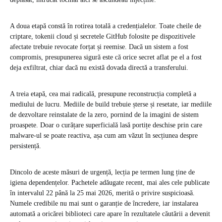
A doua etapă constă în rotirea totală a credențialelor. Toate cheile de
criptare, tokenii cloud și secretele GitHub folosite pe dispozitivele
afectate trebuie revocate forțat și reemise. Dacă un sistem a fost
compromis, presupunerea sigură este că orice secret aflat pe el a fost
deja exfiltrat, chiar dacă nu există dovada directă a transferului.
A treia etapă, cea mai radicală, presupune reconstrucția completă a
mediului de lucru. Mediile de build trebuie șterse și resetate, iar mediile
de dezvoltare reinstalate de la zero, pornind de la imagini de sistem
proaspete. Doar o curățare superficială lasă portițe deschise prin care
malware-ul se poate reactiva, așa cum am văzut în secțiunea despre
persistență.
Dincolo de aceste măsuri de urgență, lecția pe termen lung ține de
igiena dependențelor. Pachetele adăugate recent, mai ales cele publicate
în intervalul 22 până la 25 mai 2026, merită o privire suspicioasă.
Numele credibile nu mai sunt o garanție de încredere, iar instalarea
automată a oricărei biblioteci care apare în rezultatele căutării a devenit