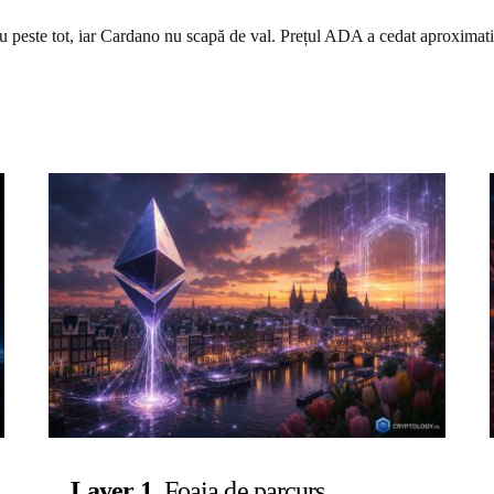
șu peste tot, iar Cardano nu scapă de val. Prețul ADA a cedat aproxim
Layer 1
Foaia de parcurs