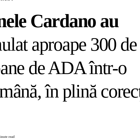
nele Cardano au
ulat aproape 300 de
oane de ADA într-o
mână, în plină corec
inute read