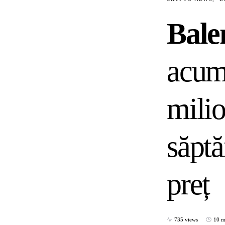
Bale
acum
mili
săptă
preț
735 views
10 m