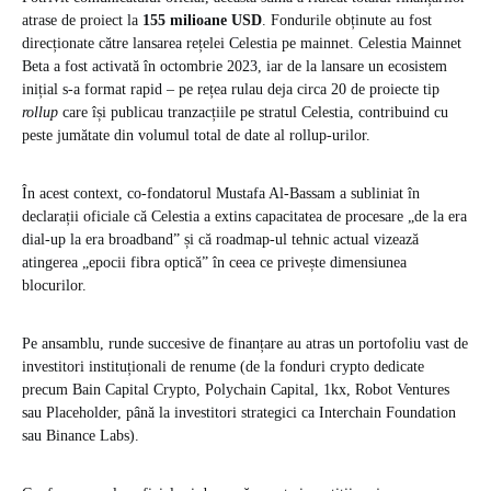
atrase de proiect la
155 milioane USD
. Fondurile obținute au fost
direcționate către lansarea rețelei Celestia pe mainnet. Celestia Mainnet
Beta a fost activată în octombrie 2023, iar de la lansare un ecosistem
inițial s-a format rapid – pe rețea rulau deja circa 20 de proiecte tip
rollup
care își publicau tranzacțiile pe stratul Celestia, contribuind cu
peste jumătate din volumul total de date al rollup-urilor.
În acest context, co-fondatorul Mustafa Al-Bassam a subliniat în
declarații oficiale că Celestia a extins capacitatea de procesare „de la era
dial-up la era broadband” și că roadmap-ul tehnic actual vizează
atingerea „epocii fibra optică” în ceea ce privește dimensiunea
blocurilor.
Pe ansamblu, runde succesive de finanțare au atras un portofoliu vast de
investitori instituționali de renume (de la fonduri crypto dedicate
precum Bain Capital Crypto, Polychain Capital, 1kx, Robot Ventures
sau Placeholder, până la investitori strategici ca Interchain Foundation
sau Binance Labs).