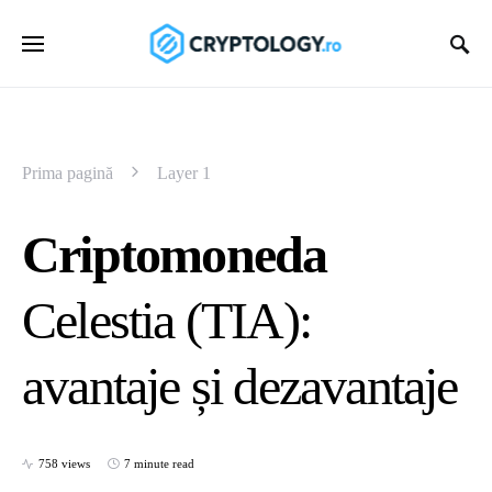
Prima pagină
Layer 1
Criptomoneda
Celestia (TIA):
avantaje și dezavantaje
758 views
7 minute read