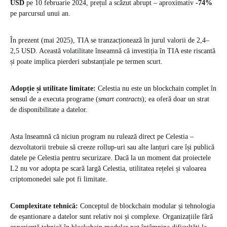
USD
pe 10 februarie 2024, prețul a scăzut abrupt – aproximativ
-74%
pe parcursul unui an.
În prezent (mai 2025), TIA se tranzacționează în jurul valorii de 2,4–
2,5 USD. Această volatilitate înseamnă că investiția în TIA este riscantă
și poate implica pierderi substanțiale pe termen scurt.
Adopție și utilitate limitate:
Celestia nu este un blockchain complet în
sensul de a executa programe (
smart contracts
); ea oferă doar un strat
de disponibilitate a datelor.
Asta înseamnă că niciun program nu rulează direct pe Celestia –
dezvoltatorii trebuie să creeze rollup-uri sau alte lanțuri care își publică
datele pe Celestia pentru securizare. Dacă la un moment dat proiectele
L2 nu vor adopta pe scară largă Celestia, utilitatea rețelei și valoarea
criptomonedei sale pot fi limitate.
Complexitate tehnică:
Conceptul de blockchain modular și tehnologia
de eșantionare a datelor sunt relativ noi și complexe. Organizațiile fără