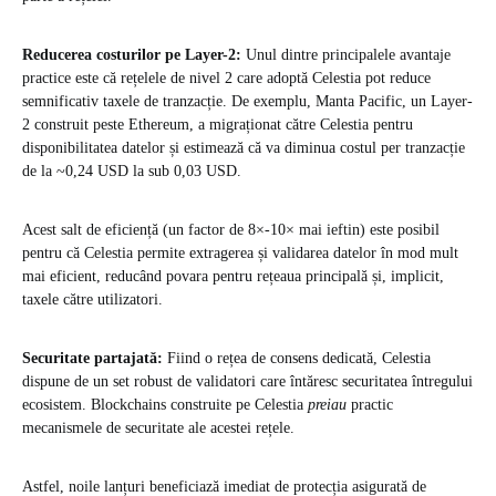
Reducerea costurilor pe Layer-2:
Unul dintre principalele avantaje
practice este că rețelele de nivel 2 care adoptă Celestia pot reduce
semnificativ taxele de tranzacție. De exemplu, Manta Pacific, un Layer-
2 construit peste Ethereum, a migraționat către Celestia pentru
disponibilitatea datelor și estimează că va diminua costul per tranzacție
de la ~0,24 USD la sub 0,03 USD.
Acest salt de eficiență (un factor de 8×-10× mai ieftin) este posibil
pentru că Celestia permite extragerea și validarea datelor în mod mult
mai eficient, reducând povara pentru rețeaua principală și, implicit,
taxele către utilizatori.
Securitate partajată:
Fiind o rețea de consens dedicată, Celestia
dispune de un set robust de validatori care întăresc securitatea întregului
ecosistem. Blockchains construite pe Celestia
preiau
practic
mecanismele de securitate ale acestei rețele.
Astfel, noile lanțuri beneficiază imediat de protecția asigurată de