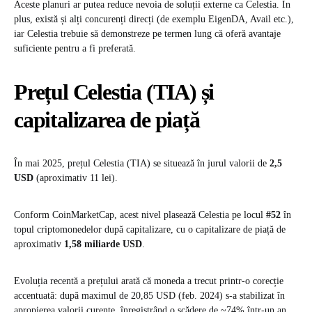
Aceste planuri ar putea reduce nevoia de soluții externe ca Celestia. În
plus, există și alți concurenți direcți (de exemplu EigenDA, Avail etc.),
iar Celestia trebuie să demonstreze pe termen lung că oferă avantaje
suficiente pentru a fi preferată.
Prețul Celestia (TIA) și
capitalizarea de piață
În mai 2025, prețul Celestia (TIA) se situează în jurul valorii de
2,5
USD
(aproximativ 11 lei).
Conform CoinMarketCap, acest nivel plasează Celestia pe locul
#52
în
topul criptomonedelor după capitalizare, cu o capitalizare de piață de
aproximativ
1,58 miliarde USD
.
Evoluția recentă a prețului arată că moneda a trecut printr-o corecție
accentuată: după maximul de 20,85 USD (feb. 2024) s-a stabilizat în
apropierea valorii curente, înregistrând o scădere de ~74% într-un an.