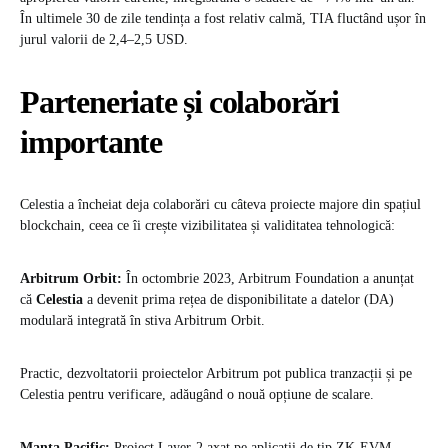
În ultimele 30 de zile tendința a fost relativ calmă, TIA fluctând ușor în
jurul valorii de 2,4–2,5 USD.
Parteneriate și colaborări
importante
Celestia a încheiat deja colaborări cu câteva proiecte majore din spațiul
blockchain, ceea ce îi crește vizibilitatea și validitatea tehnologică:
Arbitrum Orbit:
În octombrie 2023, Arbitrum Foundation a anunțat
că
Celestia
a devenit prima rețea de disponibilitate a datelor (DA)
modulară integrată în stiva Arbitrum Orbit.
Practic, dezvoltatorii proiectelor Arbitrum pot publica tranzacții și pe
Celestia pentru verificare, adăugând o nouă opțiune de scalare.
Manta Pacific:
Proiect Layer-2 axat pe aplicații de tip ZK-EVM,