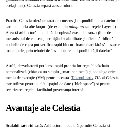
același lanț), Celestia separă aceste roluri.
Practic, Celestia oferă un strat de consens și disponibilitate a datelor la
care pot apela alte lanțuri (de exemplu
rollup-uri
sau rețele Layer-2).
Această arhitectură modulară decuplează execuția tranzacțiilor de
mecanismul de consens, permițând scalabilitate și eficiență ridicată:
nodurile de rețea pot verifica rapid blocuri foarte mari fără să descarce
toate datele, prin tehnici de “eșantionare a disponibilității datelor”.
Astfel, dezvoltatorii pot lansa rapid propria lor rețea blockchain
personalizată (chiar ca un simplu „smart contract”) şi pot alege orice
mediu de execuție (VM) pentru aceasta.
Tokenul nativ
TIA
al Celestia
este utilizat pentru a plăti spațiul de date (“blob space”) și pentru
securizarea rețelei, facilitând guvernanța internă.
Avantaje ale Celestia
Scalabilitate ridicată:
Arhitectura modulară permite Celestia să