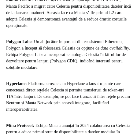
Manta Pacific a migrat către Celestia pentru disponibilitatea datelor încă
de la lansarea mainnet. Aceasta face ca Manta să fie primul L2 care
adoptă Celestia și demonstrează avantajul de a reduce drastic costurile
operaționale.
Polygon Labs:
Un alt jucător important din ecosistemul Ethereum,
Polygon a început să folosească Celestia ca opțiune de
data availability
.
Echipa Polygon Labs a incorporat tehnologia Celestia în kit-ul lor de
dezvoltare pentru lanțuri (Polygon CDK), indicând interesul pentru
soluțiile modulare.
Hyperlane:
Platforma cross-chain Hyperlane a lansat o punte care
conectează direct rețelele Celestia și permite transferuri de token-uri
TIA între lanțuri. De exemplu, se pot face tranzacții între rețele precum
Neutron și Manta Network prin această integrare, facilitând
interoperabilitatea.
Mina Protocol:
Echipa Mina a anunțat în 2024 colaborarea cu Celestia
pentru a aduce primul strat de disponibilitate a datelor modular în