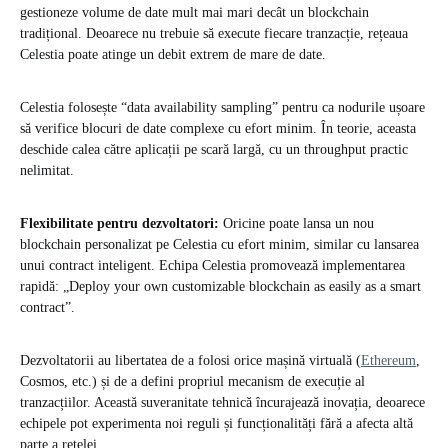
gestioneze volume de date mult mai mari decât un blockchain
tradițional. Deoarece nu trebuie să execute fiecare tranzacție, rețeaua
Celestia poate atinge un debit extrem de mare de date.
Celestia folosește “data availability sampling” pentru ca nodurile ușoare
să verifice blocuri de date complexe cu efort minim. În teorie, aceasta
deschide calea către aplicații pe scară largă, cu un throughput practic
nelimitat.
Flexibilitate pentru dezvoltatori:
Oricine poate lansa un nou
blockchain personalizat pe Celestia cu efort minim, similar cu lansarea
unui contract inteligent. Echipa Celestia promovează implementarea
rapidă: „Deploy your own customizable blockchain as easily as a smart
contract”.
Dezvoltatorii au libertatea de a folosi orice mașină virtuală (
Ethereum
,
Cosmos, etc.) și de a defini propriul mecanism de execuție al
tranzacțiilor. Această suveranitate tehnică încurajează inovația, deoarece
echipele pot experimenta noi reguli și funcționalități fără a afecta altă
parte a rețelei.