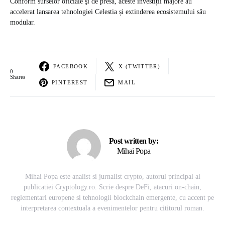
Conform surselor oficiale şi de presă, aceste investiții majore au
accelerat lansarea tehnologiei Celestia și extinderea ecosistemului său
modular.
FACEBOOK
X (TWITTER)
0
Shares
PINTEREST
MAIL
Post written by:
Mihai Popa
Mihai Popa este analist si jurnalist crypto, autorul principal al
publicatiei Cryptology.ro. Scrie despre DeFi, atacuri on-chain,
reglementari europene si tehnologii blockchain emergente, cu accent pe
interpretarea contextuala a evenimentelor pentru cititorul roman.