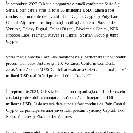
În octombrie 2022 Celestia a organizat o rundă combinată Seria A și
Seria B prin care a atras în total
55 milioane USD
. Runda a fost
condusă de fondurile de investiții Bain Capital Crypto și Polychain
Capital. Alți investitori importanți implicați au inclus Placeholder
Ventures, Galaxy Digital, Delphi Digital, Blockchain Capital, NFX,
Protocol Labs, Figment, Maven 11 Capital, Spartan Group și Jump
Crypto.
Surse media precum CoinDesk menționează și participarea unor fonduri
precum
Coinbase
Ventures și FTX Ventures. Conform CoinDesk,
această rundă de 55 M USD a ridicat evaluarea Celestia la aproximativ
1
miliard USD
(calificând proiectul drept
”unicor”
).
În septembrie 2024, Celestia Foundation (organizația din Liechtenstein
asociată proiectului) a anunțat o nouă rundă de finanțare de
100
milioane USD
. Și de această dată rundă a fost condusă de Bain Capital
Crypto, cu participarea unor investitori precum Syncracy Capital, 1kx,
Robot Ventures și Placeholder Ventures.
Potrivit comunicatului oficial, această sumă a ridicat totalul finanțărilor