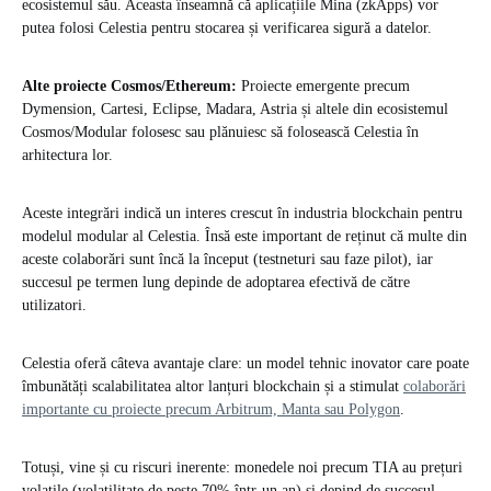
ecosistemul său. Aceasta înseamnă că aplicațiile Mina (zkApps) vor
putea folosi Celestia pentru stocarea și verificarea sigură a datelor.
Alte proiecte Cosmos/Ethereum:
Proiecte emergente precum
Dymension, Cartesi, Eclipse, Madara, Astria și altele din ecosistemul
Cosmos/Modular folosesc sau plănuiesc să folosească Celestia în
arhitectura lor.
Aceste integrări indică un interes crescut în industria blockchain pentru
modelul modular al Celestia. Însă este important de reținut că multe din
aceste colaborări sunt încă la început (testneturi sau faze pilot), iar
succesul pe termen lung depinde de adoptarea efectivă de către
utilizatori.
Celestia oferă câteva avantaje clare: un model tehnic inovator care poate
îmbunătăți scalabilitatea altor lanțuri blockchain și a stimulat
colaborări
importante cu proiecte precum Arbitrum, Manta sau Polygon
.
Totuși, vine și cu riscuri inerente: monedele noi precum TIA au prețuri
volatile (volatilitate de peste 70% într-un an) și depind de succesul