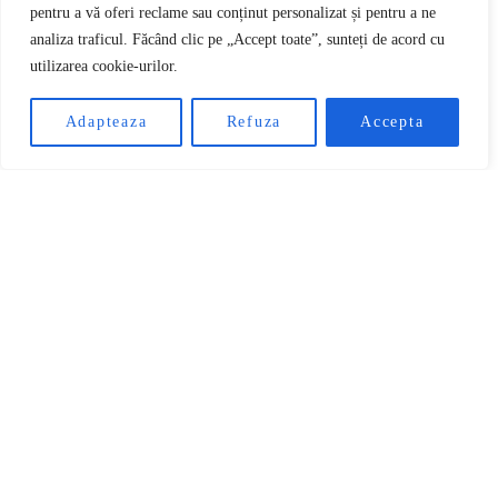
Ce rol joacă un CEX
pentru a vă oferi reclame sau conținut personalizat și pentru a ne
analiza traficul. Făcând clic pe „Accept toate”, sunteți de acord cu
în ecosistemul cripto?
utilizarea cookie-urilor.
RO
Adapteaza
Refuza
Accepta
951 views
32 minute read
Mihai Popa
13 mai 2025