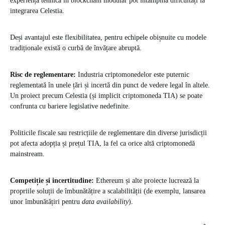
experiență tehnică în blockchain modular pot întâmpina dificultăți la
integrarea Celestia.
Deși avantajul este flexibilitatea, pentru echipele obișnuite cu modele
tradiționale există o curbă de învățare abruptă.
Risc de reglementare:
Industria criptomonedelor este puternic
reglementată în unele țări și incertă din punct de vedere legal în altele.
Un proiect precum Celestia (și implicit criptomoneda TIA) se poate
confrunta cu bariere legislative nedefinite.
Politicile fiscale sau restricțiile de reglementare din diverse jurisdicții
pot afecta adopția și prețul TIA, la fel ca orice altă criptomonedă
mainstream.
Competiție și incertitudine:
Ethereum și alte proiecte lucrează la
propriile soluții de îmbunătățire a scalabilității (de exemplu, lansarea
unor îmbunătățiri pentru
data availability
).