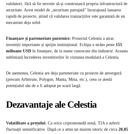
validatori, fără să fie nevoite să-și construiască propria infrastructură de
securitate. Acest model de „securitate partajată” încurajează lansarea
rapidă de proiecte, știind că validarea tranzacțiilor este garantată de un
mecanism deja solid.
Finanțare și parteneriate puternice:
Proiectul Celestia a atras
investiții importante și sprijin instituțional. Echipa a strâns peste
155
milioane USD
în finanțare, de la nume cunoscute din industrie. Aceasta
subliniază încrederea investitorilor în viziunea modulară a Celestia.
De asemenea, Celestia are deja parteneriate cu proiecte de anvergură
(precum Arbitrum, Polygon, Manta, Mina, etc.), ceea ce atestă
potențialul său de a fi adoptat pe scară largă.
Dezavantaje ale Celestia
Volatilitate a prețului:
Ca orice criptomonedă nouă, TIA a suferit
fluctuații semnificative. După ce a atins un maxim istoric de circa
20,85