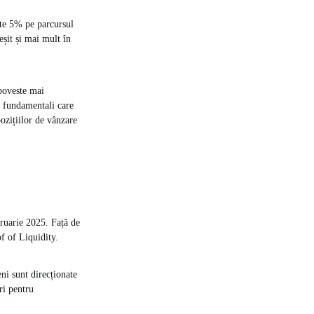
te 5% pe parcursul
eșit și mai mult în
 poveste mai
i fundamentali care
ozițiilor de vânzare
ruarie 2025. Față de
f of Liquidity.
eni sunt direcționate
uri pentru