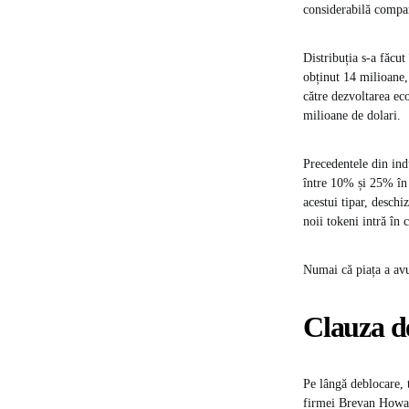
considerabilă compar
Distribuția s-a făcu
obținut 14 milioane,
către dezvoltarea eco
milioane de dolari.
Precedentele din ind
între 10% și 25% în p
acestui tipar, desch
noii tokeni intră în c
Numai că piața a avu
Clauza d
Pe lângă deblocare, 
firmei Brevan Howar