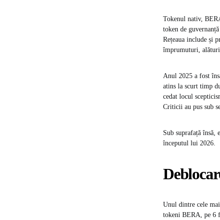
Tokenul nativ, BERA,
token de guvernanță 
Rețeaua include și 
împrumuturi, alături 
Anul 2025 a fost îns
atins la scurt timp d
cedat locul scepticis
Criticii au pus sub s
Sub suprafață însă, 
începutul lui 2026.
Deblocare
Unul dintre cele ma
tokeni BERA, pe 6 fe