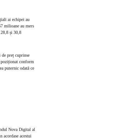
iali ai echipei au
,67 milioane au mers
 28,8 și 30,8
i de preț cuprinse
au poziționat conform
ea puternic odată ce
ondul Nova Digital al
n acordase acestui