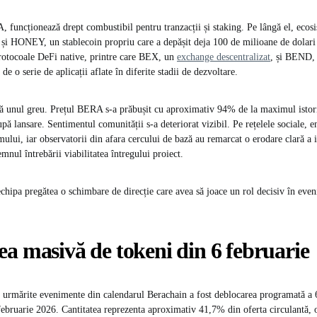
 funcționează drept combustibil pentru tranzacții și staking. Pe lângă el, eco
și HONEY, un stablecoin propriu care a depășit deja 100 de milioane de dolari î
protocoale DeFi native, printre care BEX, un
exchange descentralizat
, și BEND, 
de o serie de aplicații aflate în diferite stadii de dezvoltare.
ă unul greu. Prețul BERA s-a prăbușit cu aproximativ 94% de la maximul istori
upă lansare. Sentimentul comunității s-a deteriorat vizibil. Pe rețelele sociale, e
mului, iar observatorii din afara cercului de bază au remarcat o erodare clară a i
emnul întrebării viabilitatea întregului proiect.
echipa pregătea o schimbare de direcție care avea să joace un rol decisiv în even
a masivă de tokeni din 6 februarie
i urmărite evenimente din calendarul Berachain a fost deblocarea programată a
bruarie 2026. Cantitatea reprezenta aproximativ 41,7% din oferta circulantă, 