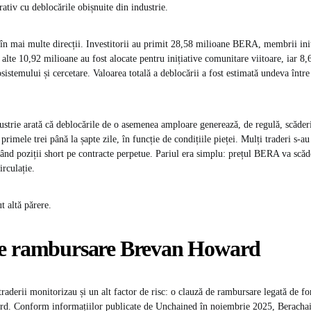
ativ cu deblocările obișnuite din industrie.
t în mai multe direcții. Investitorii au primit 28,58 milioane BERA, membrii iniț
 alte 10,92 milioane au fost alocate pentru inițiative comunitare viitoare, iar 8
sistemului și cercetare. Valoarea totală a deblocării a fost estimată undeva între
ustrie arată că deblocările de o asemenea amploare generează, de regulă, scăder
rimele trei până la șapte zile, în funcție de condițiile pieței. Mulți traderi s-
izând poziții short pe contracte perpetue. Pariul era simplu: prețul BERA va scăd
irculație.
t altă părere.
e rambursare Brevan Howard
traderii monitorizau și un alt factor de risc: o clauză de rambursare legată de f
d. Conform informațiilor publicate de Unchained în noiembrie 2025, Berachai