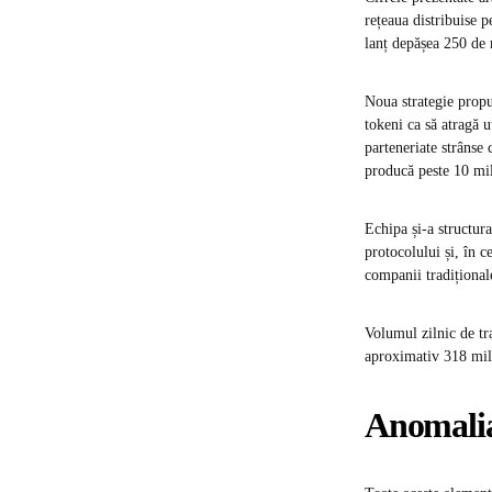
rețeaua distribuise p
lanț depășea 250 de 
Noua strategie propu
tokeni ca să atragă u
parteneriate strânse 
producă peste 10 mi
Echipa și-a structura
protocolului și, în 
companii tradiționale
Volumul zilnic de tr
aproximativ 318 mil
Anomalia 