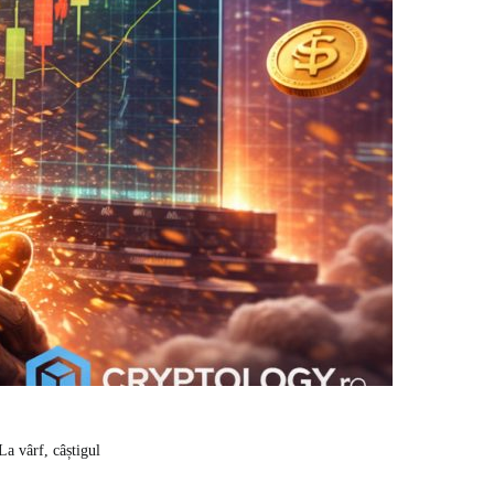
a vârf, câștigul