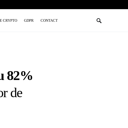
E CRYPTO
GDPR
CONTACT
cu 82%
or de