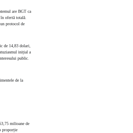
sistemul are BGT ca
n ofertă totală.
un protocol de
c de 14,83 dolari,
ntuziasmul inițial a
nteresului public.
imentele de la
 63,75 milioane de
o proporție