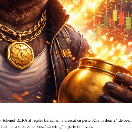
, tokenul BERA al rețelei Berachain a crescut cu peste 82% în doar 24 de ore. L
înainte ca o corecție bruscă să retragă o parte din avans.