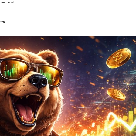
inute read
2026