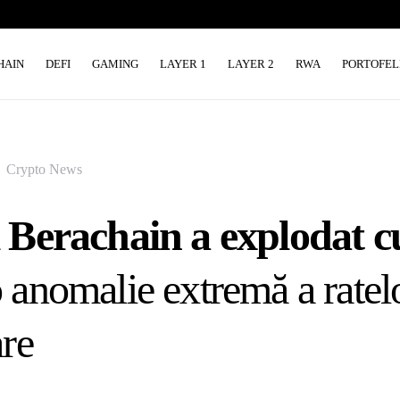
HAIN
DEFI
GAMING
LAYER 1
LAYER 2
RWA
PORTOFEL
Crypto News
l Berachain a explodat 
 anomalie extremă a ratel
are