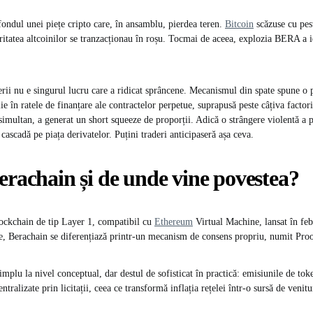
fondul unei piețe cripto care, în ansamblu, pierdea teren.
Bitcoin
scăzuse cu pes
ritatea altcoinilor se tranzacționau în roșu. Tocmai de aceea, explozia BERA a i
rii nu e singurul lucru care a ridicat sprâncene. Mecanismul din spate spune o
 în ratele de finanțare ale contractelor perpetue, suprapusă peste câțiva factor
 simultan, a generat un short squeeze de proporții. Adică o strângere violentă a p
n cascadă pe piața derivatelor. Puțini traderi anticipaseră așa ceva.
erachain și de unde vine povestea?
lockchain de tip Layer 1, compatibil cu
Ethereum
Virtual Machine, lansat în feb
te, Berachain se diferențiază printr-un mecanism de consens propriu, numit Proo
simplu la nivel conceptual, dar destul de sofisticat în practică: emisiunile de tok
entralizate prin licitații, ceea ce transformă inflația rețelei într-o sursă de venit