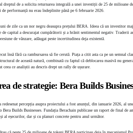
nal dreptul de a solicita returnarea integrală a unei investiții de 25 de milioane de
i de performanță nu erau îndeplinite până pe 6 februarie 2026.
luni de zile ca un nor negru deasupra prețului BERA. Ideea că un investitor maj
de capital a descurajat cumpărătorii și a hrănit sentimentul negativ. Traderii au
presiune de vânzare, adăugat peste incertitudinea deja existentă.
cut însă fără ca rambursarea să fie cerută. Piața a citit asta ca pe un semnal cla
 structural de această natură, combinată cu faptul că deblocarea masivă nu gener
at ceea ce analiștii au descris drept un rally de ușurare.
a de strategie: Bera Builds Busines
 redesenat percepția asupra proiectului a fost anunțul, din ianuarie 2026, al une
o Bera Builds Businesses. Fundația Berachain publicase un raport de final de an
r și al eșecurilor, dar și cu planuri concrete pentru anul următor.
rătau că peste 25 de milioane de tokeni BERA participau deja în mecanismul Pro