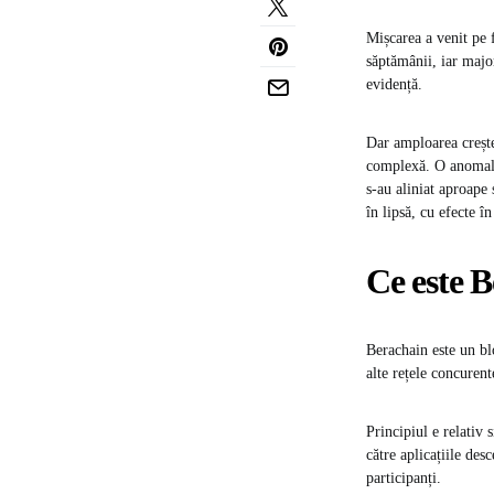
Mișcarea a venit pe 
săptămânii, iar majo
evidență.
Dar amploarea crește
complexă. O anomalie
s-au aliniat aproape
în lipsă, cu efecte î
Ce este B
Berachain este un b
alte rețele concuren
Principiul e relativ 
către aplicațiile desc
participanți.