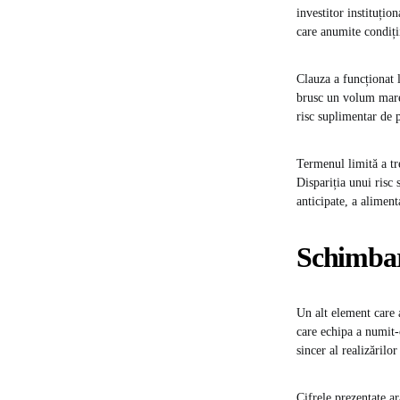
investitor instituțio
care anumite condiți
Clauza a funcționat 
brusc un volum mare 
risc suplimentar de 
Termenul limită a tre
Dispariția unui risc
anticipate, a aliment
Schimbare
Un alt element care a
care echipa a numit-
sincer al realizărilo
Cifrele prezentate a