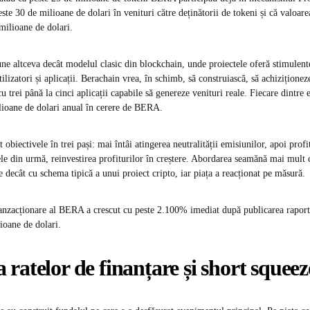
este 30 de milioane de dolari în venituri către deținătorii de tokeni și că valoare
milioane de dolari.
ne altceva decât modelul clasic din blockchain, unde proiectele oferă stimulent
tilizatori și aplicații. Berachain vrea, în schimb, să construiască, să achiziționez
cu trei până la cinci aplicații capabile să genereze venituri reale. Fiecare dintre e
lioane de dolari anual în cerere de BERA.
t obiectivele în trei pași: mai întâi atingerea neutralității emisiunilor, apoi profi
cele din urmă, reinvestirea profiturilor în creștere. Abordarea seamănă mai mult 
 decât cu schema tipică a unui proiect cripto, iar piața a reacționat pe măsură.
anzacționare al BERA a crescut cu peste 2.100% imediat după publicarea raport
ioane de dolari.
ratelor de finanțare și short squeez