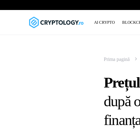
AI CRYPTO
BLOCKC
Prima pagină
Prețu
după o
finanț