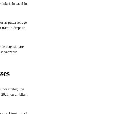
 dolari, în cazul în
or ar putea retrage
 tratat-o drept un
r de detensionare.
ase vânzările
ses
i noi strategii pe
 2025, cu un bilanț
of of Liquidity, că