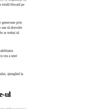
a totală blocată pe
e generoase prin
e sau să dezvolte
le ar trebui să
tabilitatea
cu cea a unei
ului, ajungând la
e-ul