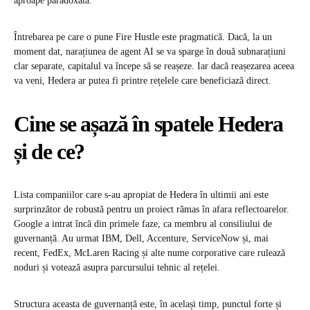
aproape paradoxală.
Întrebarea pe care o pune Fire Hustle este pragmatică. Dacă, la un
moment dat, narațiunea de agent AI se va sparge în două subnarațiuni
clar separate, capitalul va începe să se reașeze. Iar dacă reașezarea aceea
va veni, Hedera ar putea fi printre rețelele care beneficiază direct.
Cine se așază în spatele Hedera
și de ce?
Lista companiilor care s-au apropiat de Hedera în ultimii ani este
surprinzător de robustă pentru un proiect rămas în afara reflectoarelor.
Google a intrat încă din primele faze, ca membru al consiliului de
guvernanță. Au urmat IBM, Dell, Accenture, ServiceNow și, mai
recent, FedEx, McLaren Racing și alte nume corporative care rulează
noduri și votează asupra parcursului tehnic al rețelei.
Structura aceasta de guvernanță este, în același timp, punctul forte și