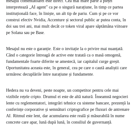
mesajul comentatoarei este direct. Cea mai mare parte a pieței
interpretează „AI agent” ca pe o singură narațiune, în timp ce partea
instituțională face, în liniște, un alt tip de pariu. Cum și pe ce vor
construi efectiv Nvidia, Accenture și sectorul public ar putea conta, în
doi sau trei ani, mai mult decât ce token viral apare săptămâna viitoare
pe Solana sau pe Base.
Mesajul nu este o garanție. Este o invitație la o privire mai nuanțată.
Când o categorie întreagă de active este tratată ca o masă omogenă,
fundamentale foarte diferite se amestecă, iar capitalul curge greșit.
Oportunitatea aceasta este, în general, cea pe care o caută analiștii care
urmăresc decuplările între narațiune și fundamente.
Hedera nu va deveni, peste noapte, un competitor pentru cele mai
vizibile rețele cripto. Drumul ei este de altă natură. Înseamnă negocieri
lente cu reglementatori, integrări tehnice cu sisteme bancare, prezență la
conferințe corporative și semnături criptografice pe fluxuri de antrenare
AI. Ritmul este lent, dar acumularea este reală și măsurabilă în nume
concrete care apar, lună după lună, în consiliul de guvernanță.