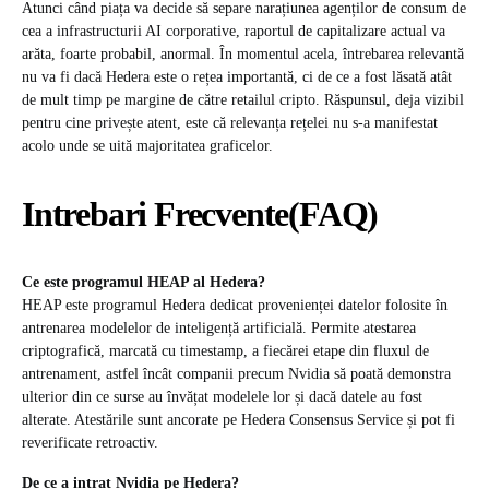
Atunci când piața va decide să separe narațiunea agenților de consum de
cea a infrastructurii AI corporative, raportul de capitalizare actual va
arăta, foarte probabil, anormal. În momentul acela, întrebarea relevantă
nu va fi dacă Hedera este o rețea importantă, ci de ce a fost lăsată atât
de mult timp pe margine de către retailul cripto. Răspunsul, deja vizibil
pentru cine privește atent, este că relevanța rețelei nu s-a manifestat
acolo unde se uită majoritatea graficelor.
Intrebari Frecvente(FAQ)
Ce este programul HEAP al Hedera?
HEAP este programul Hedera dedicat provenienței datelor folosite în
antrenarea modelelor de inteligență artificială. Permite atestarea
criptografică, marcată cu timestamp, a fiecărei etape din fluxul de
antrenament, astfel încât companii precum Nvidia să poată demonstra
ulterior din ce surse au învățat modelele lor și dacă datele au fost
alterate. Atestările sunt ancorate pe Hedera Consensus Service și pot fi
reverificate retroactiv.
De ce a intrat Nvidia pe Hedera?