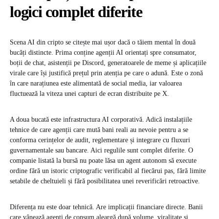
logici complet diferite
Scena AI din cripto se citește mai ușor dacă o tăiem mental în două
bucăți distincte. Prima conține agenții AI orientați spre consumator,
boții de chat, asistenții pe Discord, generatoarele de meme și aplicațiile
virale care își justifică prețul prin atenția pe care o adună. Este o zonă
în care narațiunea este alimentată de social media, iar valoarea
fluctuează la viteza unei capturi de ecran distribuite pe X.
A doua bucată este infrastructura AI corporativă. Adică instalațiile
tehnice de care agenții care mută bani reali au nevoie pentru a se
conforma cerințelor de audit, reglementare și integrare cu fluxuri
guvernamentale sau bancare. Aici regulile sunt complet diferite. O
companie listată la bursă nu poate lăsa un agent autonom să execute
ordine fără un istoric criptografic verificabil al fiecărui pas, fără limite
setabile de cheltuieli și fără posibilitatea unei reverificări retroactive.
Diferența nu este doar tehnică. Are implicații financiare directe. Banii
care vânează agenți de consum aleargă după volume, viralitate și