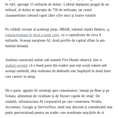
în vârf, aproape 15 miliarde de dolari. Liderul depășește pragul de un
miliard, al doilea se apropie de 750 de milioane, iar restul
clasamentului coboară rapid către cifre mici și foarte volatile.
Pe celălalt versant al aceleiași piețe, HBAR, tokenul rețelei Hedera,
se
tranzacționează în jurul a nouă cenți
, cu o capitalizare de circa 4
miliarde. Aceeași narațiune AI, două profile de capital aflate la ani-
lumină distanță.
Analista cunoscută online sub numele Fire Hustle observă, într-o
analiză recentă
, că o bună parte din traderi pun toți acești tokeni sub
aceeași umbrelă, deși realitatea de dedesubt este împărțită în două lumi
care rareori se ating.
De o parte, agenții AI orientați spre consumatori, lansați pe Base și pe
Solana, alimentați de viralitate și de fluxuri rapide de retail. De
cealaltă, infrastructura AI corporativă pe care construiesc Nvidia,
Accenture, Google și ServiceNow, mult mai discretă și considerabil mai
puțin spectaculoasă pentru un trader care urmărește mișcările de zi.