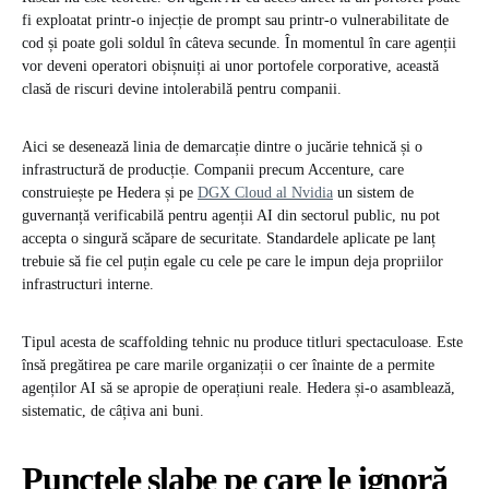
fi exploatat printr-o injecție de prompt sau printr-o vulnerabilitate de
cod și poate goli soldul în câteva secunde. În momentul în care agenții
vor deveni operatori obișnuiți ai unor portofele corporative, această
clasă de riscuri devine intolerabilă pentru companii.
Aici se desenează linia de demarcație dintre o jucărie tehnică și o
infrastructură de producție. Companii precum Accenture, care
construiește pe Hedera și pe
DGX Cloud al Nvidia
un sistem de
guvernanță verificabilă pentru agenții AI din sectorul public, nu pot
accepta o singură scăpare de securitate. Standardele aplicate pe lanț
trebuie să fie cel puțin egale cu cele pe care le impun deja propriilor
infrastructuri interne.
Tipul acesta de scaffolding tehnic nu produce titluri spectaculoase. Este
însă pregătirea pe care marile organizații o cer înainte de a permite
agenților AI să se apropie de operațiuni reale. Hedera și-o asamblează,
sistematic, de câțiva ani buni.
Punctele slabe pe care le ignoră