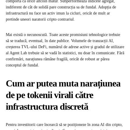
comportă ca orice altcoin matur. Subperformează indicele agregat,
indiferent de cât de solidă pare construcția sa de fundal. Adopția de
infrastructură nu face un activ imun la cicluri, oricât de mult ar
pretinde uneori naratorii cripto contrariul.
Mai există o necunoscută. Toate aceste promisiuni tehnologice trebuie
să se traducă, eventual, în date publice. Volumele de tranzacții AI,
creșterea TVL-ului DeFi, numărul de adrese active și gradul de utilizare
al Agent Lab trebuie să se vadă în statistici, nu doar în comunicate. Fără
confirmări, narațiunea rămâne fragilă, oricât de robust ar părea
conceptul de fundal.
Cum ar putea muta narațiunea
de pe tokenii virali către
infrastructura discretă
Pentru investitorii care încearcă să se poziționeze în zona AI din cripto,