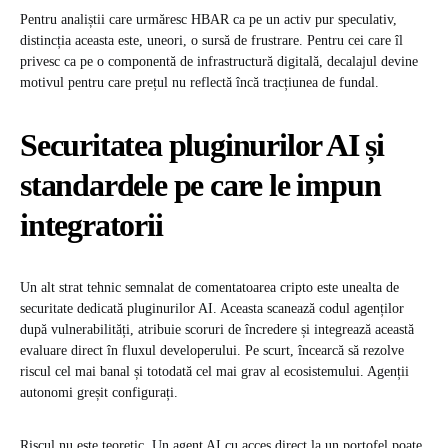
Pentru analiștii care urmăresc HBAR ca pe un activ pur speculativ,
distincția aceasta este, uneori, o sursă de frustrare. Pentru cei care îl
privesc ca pe o componentă de infrastructură digitală, decalajul devine
motivul pentru care prețul nu reflectă încă tracțiunea de fundal.
Securitatea pluginurilor AI și
standardele pe care le impun
integratorii
Un alt strat tehnic semnalat de comentatoarea cripto este unealta de
securitate dedicată pluginurilor AI. Aceasta scanează codul agenților
după vulnerabilități, atribuie scoruri de încredere și integrează această
evaluare direct în fluxul developerului. Pe scurt, încearcă să rezolve
riscul cel mai banal și totodată cel mai grav al ecosistemului. Agenții
autonomi greșit configurați.
Riscul nu este teoretic. Un agent AI cu acces direct la un portofel poate