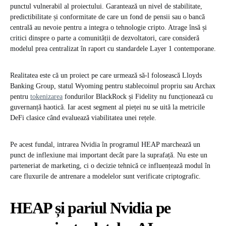
punctul vulnerabil al proiectului. Garantează un nivel de stabilitate,
predictibilitate și conformitate de care un fond de pensii sau o bancă
centrală au nevoie pentru a integra o tehnologie cripto. Atrage însă și
critici dinspre o parte a comunității de dezvoltatori, care consideră
modelul prea centralizat în raport cu standardele Layer 1 contemporane.
Realitatea este că un proiect pe care urmează să-l folosească Lloyds
Banking Group, statul Wyoming pentru stablecoinul propriu sau Archax
pentru
tokenizarea
fondurilor BlackRock și Fidelity nu funcționează cu
guvernanță haotică. Iar acest segment al pieței nu se uită la metricile
DeFi clasice când evaluează viabilitatea unei rețele.
Pe acest fundal, intrarea Nvidia în programul HEAP marchează un
punct de inflexiune mai important decât pare la suprafață. Nu este un
parteneriat de marketing, ci o decizie tehnică ce influențează modul în
care fluxurile de antrenare a modelelor sunt verificate criptografic.
HEAP și pariul Nvidia pe