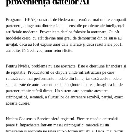
proveniența datelor AI
Programul HEAP, construit de Hedera împreună cu mai multe companii
partenere, atinge una dintre cele mai sensibile probleme ale inteligenței
artificiale moderne. Proveniența datelor folosite la antrenare. Cu cât
modelele cresc, cu atât devine mai greu de demonstrat din ce surse au
învățat, dacă au fost expuse unor date alterate și dacă rezultatele pot fi
atribuite, fără echivoc, unor seturi licite.
Pentru Nvidia, problema nu este abstractă. Este o chestiune financiară și
de reputație. Producătorul de chipuri vinde infrastructura pe care
rulează cele mai performante modele din lume, iar dacă acele modele
sunt acuzate de antrenament pe date obținute incorect, imaginea lui de
partener tehnic suferă direct. Un sistem care permite atestarea
criptografică, semnată, a fluxurilor de antrenare rezolvă, parțial, exact
această durere.
Hedera Consensus Service oferă registrul. Fiecare etapă a antrenării
poate fi împachetată într-un mesaj criptografic, marcată cu un
timestamp și ancorată pe rețea într-o formă imuabilă. Dacă, mai târziu,