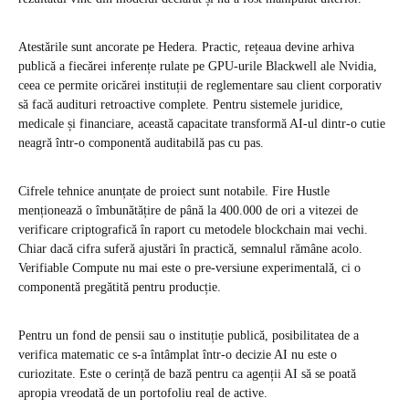
Atestările sunt ancorate pe Hedera. Practic, rețeaua devine arhiva
publică a fiecărei inferențe rulate pe GPU-urile Blackwell ale Nvidia,
ceea ce permite oricărei instituții de reglementare sau client corporativ
să facă audituri retroactive complete. Pentru sistemele juridice,
medicale și financiare, această capacitate transformă AI-ul dintr-o cutie
neagră într-o componentă auditabilă pas cu pas.
Cifrele tehnice anunțate de proiect sunt notabile. Fire Hustle
menționează o îmbunătățire de până la 400.000 de ori a vitezei de
verificare criptografică în raport cu metodele blockchain mai vechi.
Chiar dacă cifra suferă ajustări în practică, semnalul rămâne acolo.
Verifiable Compute nu mai este o pre-versiune experimentală, ci o
componentă pregătită pentru producție.
Pentru un fond de pensii sau o instituție publică, posibilitatea de a
verifica matematic ce s-a întâmplat într-o decizie AI nu este o
curiozitate. Este o cerință de bază pentru ca agenții AI să se poată
apropia vreodată de un portofoliu real de active.