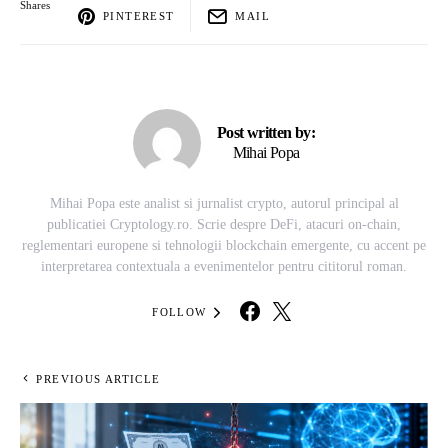
Shares
PINTEREST
MAIL
Post written by:
Mihai Popa
Mihai Popa este analist si jurnalist crypto, autorul principal al
publicatiei Cryptology.ro. Scrie despre DeFi, atacuri on-chain,
reglementari europene si tehnologii blockchain emergente, cu accent pe
interpretarea contextuala a evenimentelor pentru cititorul roman.
FOLLOW
PREVIOUS ARTICLE