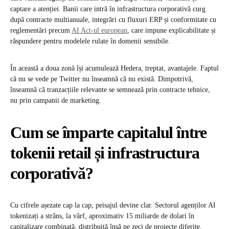
captare a atenției. Banii care intră în infrastructura corporativă curg
după contracte multianuale, integrări cu fluxuri ERP și conformitate cu
reglementări precum
AI Act-ul european
, care impune explicabilitate și
răspundere pentru modelele rulate în domenii sensibile.
În această a doua zonă își acumulează Hedera, treptat, avantajele. Faptul
că nu se vede pe Twitter nu înseamnă că nu există. Dimpotrivă,
înseamnă că tranzacțiile relevante se semnează prin contracte tehnice,
nu prin campanii de marketing.
Cum se împarte capitalul între
tokenii retail și infrastructura
corporativă?
Cu cifrele așezate cap la cap, peisajul devine clar. Sectorul agenților AI
tokenizați a strâns, la vârf, aproximativ 15 miliarde de dolari în
capitalizare combinată, distribuită însă pe zeci de proiecte diferite.