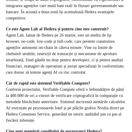
integrarea agenților care mută bani reali în fluxuri guvernamentale sau
bancare. În această a doua zonă își acumulează Hedera avantajele
competitive.
Ce este Agent Lab al Hedera și pentru cine este construit?
Agent Lab, lansat de Hedera pe 26 martie, este un mediu de tip
browser, no-code, low-code și full-code, care permite construirea
agenților autonomi on-chain în câteva minute. Vine cu limite de
cheltuieli setabile, restricții de tranzacție și mecanisme de aprobare
ierarhizată, fiind gândit nu doar pentru developeri, ci și pentru analiști
financiari, manageri de operațiuni și juriști specializați în conformitate,
care doresc să testeze agenți AI cu risc controlat.
Cât de rapid este sistemul Verifiable Compute?
Conform proiectului, Verifiable Compute oferă o îmbunătățire de până
la 400.000 de ori a vitezei de verificare criptografică în comparație cu
metodele blockchain anterioare. Sistemul ancorează atestările calculelor
AI executate pe procesoarele Intel și pe plăcile grafice Nvidia direct pe
Hedera Consensus Service, generând un istoric auditabil pas cu pas al
fiecărei inferențe.
Cine sunt membrii consiliului de guvernanță Hedera?