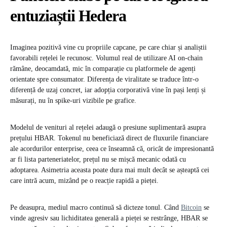
entuziaștii Hedera
Imaginea pozitivă vine cu propriile capcane, pe care chiar și analiștii
favorabili rețelei le recunosc. Volumul real de utilizare AI on-chain
rămâne, deocamdată, mic în comparație cu platformele de agenți
orientate spre consumator. Diferența de viralitate se traduce într-o
diferență de uzaj concret, iar adopția corporativă vine în pași lenți și
măsurați, nu în spike-uri vizibile pe grafice.
Modelul de venituri al rețelei adaugă o presiune suplimentară asupra
prețului HBAR. Tokenul nu beneficiază direct de fluxurile financiare
ale acordurilor enterprise, ceea ce înseamnă că, oricât de impresionantă
ar fi lista parteneriatelor, prețul nu se mișcă mecanic odată cu
adoptarea. Asimetria aceasta poate dura mai mult decât se așteaptă cei
care intră acum, mizând pe o reacție rapidă a pieței.
Pe deasupra, mediul macro continuă să dicteze tonul. Când
Bitcoin
se
vinde agresiv sau lichiditatea generală a pieței se restrânge, HBAR se