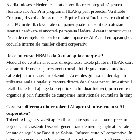
Nvidia folosește Hedera ca strat de verificare criptografică pentru
fluxurile sale AI. Prin programul HEAP și prin proiectul Verifiable
Compute, dezvoltat împreună cu Equity Lab și Intel, fiecare calcul rulat
pe GPU-urile Blackwell ale companiei poate fi însoțit de o atestare
semnată hardware și ancorată pe rețeaua Hedera. Această infrastructură
răspunde cerințelor de conformitate impuse de AI Act-ul european și de
codurile interne ale marilor clienți corporativi.
De ce nu crește HBAR odată cu adopția enterprise?
Modelul de venituri al rețelei direcționează taxele plătite în HBAR către
operatorii de noduri și trezoreria consiliului de guvernanță, nu direct
către deținătorii pasivi ai tokenului. Acest design lasă un decalaj între
utilizarea reală a rețelei și captura directă de valoare pentru investitorul
retail. Beneficiul ajunge la prețul tokenului doar indirect, prin cererea
organică și prin fluxurile de cumpărare instituționale acumulate în timp.
Care este diferența dintre tokenii AI agent și infrastructura AI
corporativă?
Tokenii AI agent vizează aplicații orientate spre consumator, precum
boți de chat, asistenți Discord, generatoare de meme și aplicații virale,
lansate de regulă pe Base și pe Solana. Infrastructura AI corporativă, în
schimb, se ocupă de audit criptografic, conformitate cu reglementări și