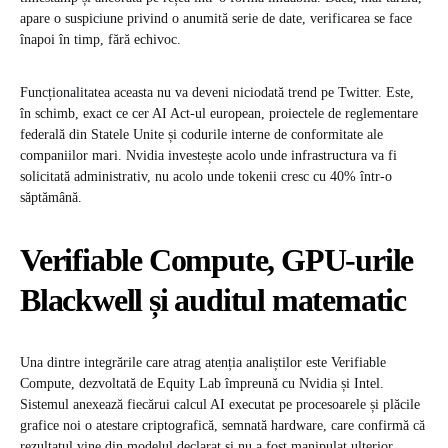
apare o suspiciune privind o anumită serie de date, verificarea se face
înapoi în timp, fără echivoc.
Funcționalitatea aceasta nu va deveni niciodată trend pe Twitter. Este,
în schimb, exact ce cer AI Act-ul european, proiectele de reglementare
federală din Statele Unite și codurile interne de conformitate ale
companiilor mari. Nvidia investește acolo unde infrastructura va fi
solicitată administrativ, nu acolo unde tokenii cresc cu 40% într-o
săptămână.
Verifiable Compute, GPU-urile
Blackwell și auditul matematic
Una dintre integrările care atrag atenția analiștilor este Verifiable
Compute, dezvoltată de Equity Lab împreună cu Nvidia și Intel.
Sistemul anexează fiecărui calcul AI executat pe procesoarele și plăcile
grafice noi o atestare criptografică, semnată hardware, care confirmă că
rezultatul vine din modelul declarat și nu a fost manipulat ulterior.