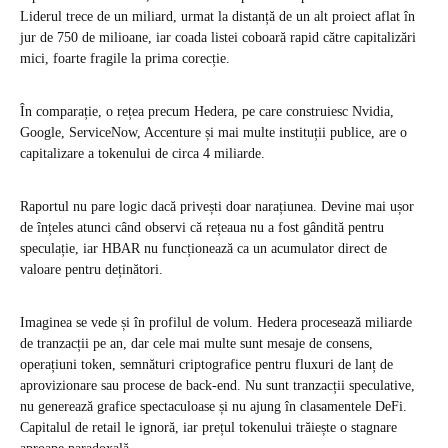
Liderul trece de un miliard, urmat la distanță de un alt proiect aflat în
jur de 750 de milioane, iar coada listei coboară rapid către capitalizări
mici, foarte fragile la prima corecție.
În comparație, o rețea precum Hedera, pe care construiesc Nvidia,
Google, ServiceNow, Accenture și mai multe instituții publice, are o
capitalizare a tokenului de circa 4 miliarde.
Raportul nu pare logic dacă privești doar narațiunea. Devine mai ușor
de înțeles atunci când observi că rețeaua nu a fost gândită pentru
speculație, iar HBAR nu funcționează ca un acumulator direct de
valoare pentru deținători.
Imaginea se vede și în profilul de volum. Hedera procesează miliarde
de tranzacții pe an, dar cele mai multe sunt mesaje de consens,
operațiuni token, semnături criptografice pentru fluxuri de lanț de
aprovizionare sau procese de back-end. Nu sunt tranzacții speculative,
nu generează grafice spectaculoase și nu ajung în clasamentele DeFi.
Capitalul de retail le ignoră, iar prețul tokenului trăiește o stagnare