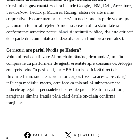
Consiliul de guvernanță Hedera include Google, IBM, Dell, Accenture,
ServiceNow, FedEx și McLaren Racing, alături de alte nume
corporative. Fiecare membru rulează un nod și are drept de vot asupra
parcursului tehnic al rețelei. Structura aceasta oferă stabilitate și
conformitate atractive pentru
bănci
și instituții publice, dar este criticată
de o parte din comunitatea de dezvoltatori ca fiind prea centralizată.
Ce riscuri are pariul Nvidia pe Hedera?
Volumul real de utilizare AI on-chain rămâne, deocamdată, mic în
comparație cu platformele de agenți orientate spre consumator. Adopția
enterprise vine în pași lenți, iar HBAR nu beneficiază direct de
fluxurile financiare ale acordurilor corporative. La acestea se adaugă
influența mediului macro, care face ca tokenul să subperformeze
indicele agregat în perioadele de stres ale pieței. Pentru investitori,
narațiunea rămâne fragilă până când datele on-chain confirmă
tracțiunea.
FACEBOOK
X (TWITTER)
0