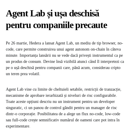
Agent Lab și ușa deschisă
pentru companiile precaute
Pe 26 martie, Hedera a lansat Agent Lab, un mediu de tip browser, no-
code, care permite construirea unui agent autonom on-chain în câteva
minute. Importanța lansării nu se vede dacă privești instrumentul ca pe
un produs de consum. Devine însă vizibilă atunci când îl interpretezi ca
pe o ușă deschisă pentru companii care, până acum, considerau cripto
un teren prea volatil.
Agent Lab vine cu limite de cheltuieli setabile, restricții de tranzacție,
mecanisme de aprobare ierarhizată și niveluri de risc configurabile.
Toate aceste opțiuni descriu nu un instrument pentru un developer
singuratic, ci un panou de control gândit pentru un manager de risc
dintr-o corporație. Posibilitatea de a alege un flux no-code, low-code
sau full-code crește semnificativ numărul de oameni care pot intra în
experimentare.