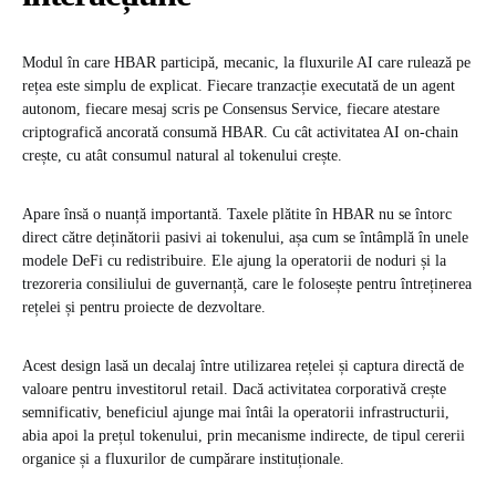
Modul în care HBAR participă, mecanic, la fluxurile AI care rulează pe
rețea este simplu de explicat. Fiecare tranzacție executată de un agent
autonom, fiecare mesaj scris pe Consensus Service, fiecare atestare
criptografică ancorată consumă HBAR. Cu cât activitatea AI on-chain
crește, cu atât consumul natural al tokenului crește.
Apare însă o nuanță importantă. Taxele plătite în HBAR nu se întorc
direct către deținătorii pasivi ai tokenului, așa cum se întâmplă în unele
modele DeFi cu redistribuire. Ele ajung la operatorii de noduri și la
trezoreria consiliului de guvernanță, care le folosește pentru întreținerea
rețelei și pentru proiecte de dezvoltare.
Acest design lasă un decalaj între utilizarea rețelei și captura directă de
valoare pentru investitorul retail. Dacă activitatea corporativă crește
semnificativ, beneficiul ajunge mai întâi la operatorii infrastructurii,
abia apoi la prețul tokenului, prin mecanisme indirecte, de tipul cererii
organice și a fluxurilor de cumpărare instituționale.