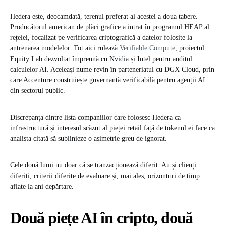
Hedera este, deocamdată, terenul preferat al acestei a doua tabere.
Producătorul american de plăci grafice a intrat în programul HEAP al
rețelei, focalizat pe verificarea criptografică a datelor folosite la
antrenarea modelelor. Tot aici rulează
Verifiable Compute
, proiectul
Equity Lab dezvoltat împreună cu Nvidia și Intel pentru auditul
calculelor AI. Aceleași nume revin în parteneriatul cu DGX Cloud, prin
care Accenture construiește guvernanță verificabilă pentru agenții AI
din sectorul public.
Discrepanța dintre lista companiilor care folosesc Hedera ca
infrastructură și interesul scăzut al pieței retail față de tokenul ei face ca
analista citată să sublinieze o asimetrie greu de ignorat.
Cele două lumi nu doar că se tranzacționează diferit. Au și clienți
diferiți, criterii diferite de evaluare și, mai ales, orizonturi de timp
aflate la ani depărtare.
Două piețe AI în cripto, două