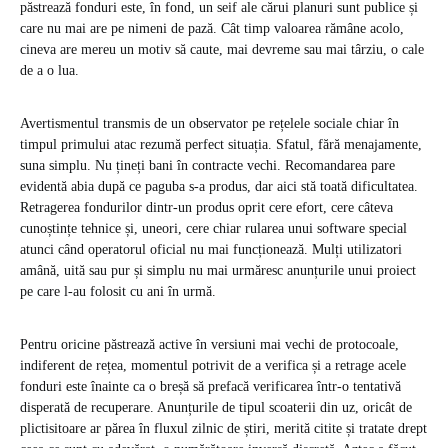
păstrează fonduri este, în fond, un seif ale cărui planuri sunt publice și
care nu mai are pe nimeni de pază. Cât timp valoarea rămâne acolo,
cineva are mereu un motiv să caute, mai devreme sau mai târziu, o cale
de a o lua.
Avertismentul transmis de un observator pe rețelele sociale chiar în
timpul primului atac rezumă perfect situația. Sfatul, fără menajamente,
suna simplu. Nu țineți bani în contracte vechi. Recomandarea pare
evidentă abia după ce paguba s-a produs, dar aici stă toată dificultatea.
Retragerea fondurilor dintr-un produs oprit cere efort, cere câteva
cunoștințe tehnice și, uneori, cere chiar rularea unui software special
atunci când operatorul oficial nu mai funcționează. Mulți utilizatori
amână, uită sau pur și simplu nu mai urmăresc anunțurile unui proiect
pe care l-au folosit cu ani în urmă.
Pentru oricine păstrează active în versiuni mai vechi de protocoale,
indiferent de rețea, momentul potrivit de a verifica și a retrage acele
fonduri este înainte ca o breșă să prefacă verificarea într-o tentativă
disperată de recuperare. Anunțurile de tipul scoaterii din uz, oricât de
plictisitoare ar părea în fluxul zilnic de știri, merită citite și tratate drept