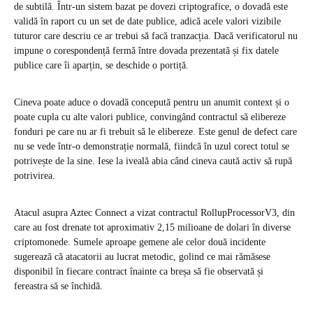
de subtilă. Într-un sistem bazat pe dovezi criptografice, o dovadă este
validă în raport cu un set de date publice, adică acele valori vizibile
tuturor care descriu ce ar trebui să facă tranzacția. Dacă verificatorul nu
impune o corespondență fermă între dovada prezentată și fix datele
publice care îi aparțin, se deschide o portiță.
Cineva poate aduce o dovadă concepută pentru un anumit context și o
poate cupla cu alte valori publice, convingând contractul să elibereze
fonduri pe care nu ar fi trebuit să le elibereze. Este genul de defect care
nu se vede într-o demonstrație normală, fiindcă în uzul corect totul se
potrivește de la sine. Iese la iveală abia când cineva caută activ să rupă
potrivirea.
Atacul asupra Aztec Connect a vizat contractul RollupProcessorV3, din
care au fost drenate tot aproximativ 2,15 milioane de dolari în diverse
criptomonede. Sumele aproape gemene ale celor două incidente
sugerează că atacatorii au lucrat metodic, golind ce mai rămăsese
disponibil în fiecare contract înainte ca breșa să fie observată și
fereastra să se închidă.