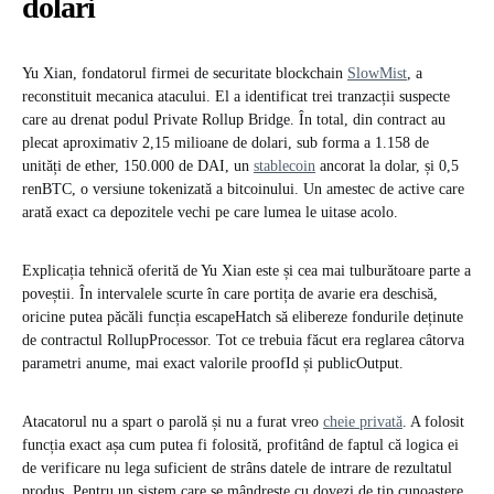
dolari
Yu Xian, fondatorul firmei de securitate blockchain
SlowMist
, a
reconstituit mecanica atacului. El a identificat trei tranzacții suspecte
care au drenat podul Private Rollup Bridge. În total, din contract au
plecat aproximativ 2,15 milioane de dolari, sub forma a 1.158 de
unități de ether, 150.000 de DAI, un
stablecoin
ancorat la dolar, și 0,5
renBTC, o versiune tokenizată a bitcoinului. Un amestec de active care
arată exact ca depozitele vechi pe care lumea le uitase acolo.
Explicația tehnică oferită de Yu Xian este și cea mai tulburătoare parte a
poveștii. În intervalele scurte în care portița de avarie era deschisă,
oricine putea păcăli funcția escapeHatch să elibereze fondurile deținute
de contractul RollupProcessor. Tot ce trebuia făcut era reglarea câtorva
parametri anume, mai exact valorile proofId și publicOutput.
Atacatorul nu a spart o parolă și nu a furat vreo
cheie privată
. A folosit
funcția exact așa cum putea fi folosită, profitând de faptul că logica ei
de verificare nu lega suficient de strâns datele de intrare de rezultatul
produs. Pentru un sistem care se mândrește cu dovezi de tip cunoaștere