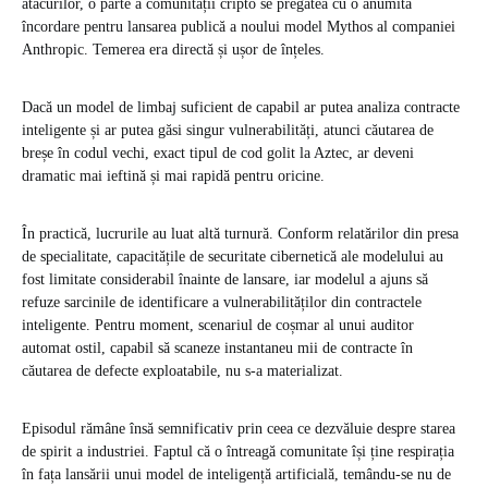
atacurilor, o parte a comunității cripto se pregătea cu o anumită
încordare pentru lansarea publică a noului model Mythos al companiei
Anthropic. Temerea era directă și ușor de înțeles.
Dacă un model de limbaj suficient de capabil ar putea analiza contracte
inteligente și ar putea găsi singur vulnerabilități, atunci căutarea de
breșe în codul vechi, exact tipul de cod golit la Aztec, ar deveni
dramatic mai ieftină și mai rapidă pentru oricine.
În practică, lucrurile au luat altă turnură. Conform relatărilor din presa
de specialitate, capacitățile de securitate cibernetică ale modelului au
fost limitate considerabil înainte de lansare, iar modelul a ajuns să
refuze sarcinile de identificare a vulnerabilităților din contractele
inteligente. Pentru moment, scenariul de coșmar al unui auditor
automat ostil, capabil să scaneze instantaneu mii de contracte în
căutarea de defecte exploatabile, nu s-a materializat.
Episodul rămâne însă semnificativ prin ceea ce dezvăluie despre starea
de spirit a industriei. Faptul că o întreagă comunitate își ține respirația
în fața lansării unui model de inteligență artificială, temându-se nu de