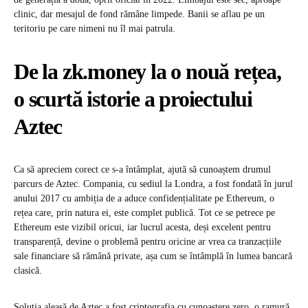
clinic, dar mesajul de fond rămâne limpede. Banii se aflau pe un
teritoriu pe care nimeni nu îl mai patrula.
De la zk.money la o nouă rețea,
o scurtă istorie a proiectului
Aztec
Ca să apreciem corect ce s-a întâmplat, ajută să cunoaștem drumul
parcurs de Aztec. Compania, cu sediul la Londra, a fost fondată în jurul
anului 2017 cu ambiția de a aduce confidențialitate pe Ethereum, o
rețea care, prin natura ei, este complet publică. Tot ce se petrece pe
Ethereum este vizibil oricui, iar lucrul acesta, deși excelent pentru
transparență, devine o problemă pentru oricine ar vrea ca tranzacțiile
sale financiare să rămână private, așa cum se întâmplă în lumea bancară
clasică.
Soluția aleasă de Aztec a fost criptografia cu cunoaștere zero, o ramură