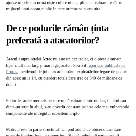
ajunse în cele din urmă niște cufere uitate, pline cu valoare reală, în
mijlocul unui ocean public în care oricine se putea uita.
De ce podurile rămân ținta
preferată a atacatorilor?
Atacul asupra rețelei Aztec nu este un caz izolat, ci o piesă dintr-un
tipar mult mai larg și mai îngrijorător. Potrivit
raportării publicate de
Protos
, incidentul de joi a urcat numărul exploatărilor legate de poduri
din acest an la 14, cu pierderi totale care trec de 340 de milioane de
dolari.
Podurile, acele mecanisme care mută valoare dintr-un lanț în altul sau
dintr-un strat în altul, s-au dovedit constant printre cele mai vulnerabile
componente ale întregului ecosistem cripto.
Motivul este în parte structural. Un pod adună de obicei o cantitate
mare de fonduri într-un singur loc, fiindcă trebuie să garanteze că