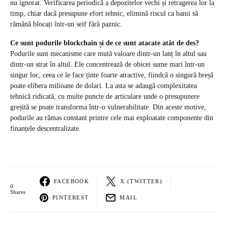
nu ignorat. Verificarea periodică a depozitelor vechi și retragerea lor la
timp, chiar dacă presupune efort tehnic, elimină riscul ca banii să
rămână blocați într-un seif fără paznic.
Ce sunt podurile blockchain și de ce sunt atacate atât de des?
Podurile sunt mecanisme care mută valoare dintr-un lanț în altul sau
dintr-un strat în altul. Ele concentrează de obicei sume mari într-un
singur loc, ceea ce le face ținte foarte atractive, fiindcă o singură breșă
poate elibera milioane de dolari. La asta se adaugă complexitatea
tehnică ridicată, cu multe puncte de articulare unde o presupunere
greșită se poate transforma într-o vulnerabilitate. Din aceste motive,
podurile au rămas constant printre cele mai exploatate componente din
finanțele descentralizate.
FACEBOOK
X (TWITTER)
0
Shares
PINTEREST
MAIL