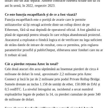
dolari într-un atac separat. Ambele contracte fuseseră scoase din uz cu
ani în urmă, în 2022, respectiv 2023.
Ce este funcția escapeHatch și de ce a fost vizată?
Funcția escapeHatch este o portiță de avarie care le permite
utilizatorilor să își retragă activele dintr-un rollup direct de pe
Ethereum, fără să mai depindă de operatorul oficial. A fost gândită ca
plasă de siguranță pentru situația în care echipa abandonează proiectul.
Atacatorul a exploatat-o fiindcă logica ei de verificare nu lega suficient
de strâns datele de intrare de rezultat, ceea ce permitea, prin reglarea
parametrilor proofId și publicOutput, eliberarea unor fonduri care nu ar
fi trebuit să iasă.
Cât a pierdut rețeaua Aztec în total?
Cele două atacuri din acea săptămână au însemnat pierderi de circa 4
milioane de dolari în total, aproximativ 2,2 milioane prin Aztec
Connect și încă în jur de 2 milioane prin podul Private Rollup Bridge.
Sumele drenate au inclus 1.158 de unități de ether, 150.000 de DAI și
0,5 renBTC. La nivelul întregului an, incidentul a urcat numărul
exploatărilor legate de poduri la 14, cu pierderi cumulate de peste 340
de milioane de dolari.