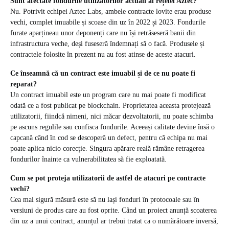
Sunt afectate fondurile utilizatorilor actuali ai rețelei Aztec?
Nu. Potrivit echipei Aztec Labs, ambele contracte lovite erau produse
vechi, complet imuabile și scoase din uz în 2022 și 2023. Fondurile
furate aparțineau unor deponenți care nu își retrăseseră banii din
infrastructura veche, deși fuseseră îndemnați să o facă. Produsele și
contractele folosite în prezent nu au fost atinse de aceste atacuri.
Ce înseamnă că un contract este imuabil și de ce nu poate fi
reparat?
Un contract imuabil este un program care nu mai poate fi modificat
odată ce a fost publicat pe blockchain. Proprietatea aceasta protejează
utilizatorii, fiindcă nimeni, nici măcar dezvoltatorii, nu poate schimba
pe ascuns regulile sau confisca fondurile. Aceeași calitate devine însă o
capcană când în cod se descoperă un defect, pentru că echipa nu mai
poate aplica nicio corecție. Singura apărare reală rămâne retragerea
fondurilor înainte ca vulnerabilitatea să fie exploatată.
Cum se pot proteja utilizatorii de astfel de atacuri pe contracte
vechi?
Cea mai sigură măsură este să nu lași fonduri în protocoale sau în
versiuni de produs care au fost oprite. Când un proiect anunță scoaterea
din uz a unui contract, anunțul ar trebui tratat ca o numărătoare inversă,