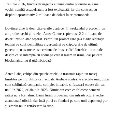
18 iunie 2026, funcția de urgență a unuia dintre podurile sale mai
vechi, numită escapeHatch, a fost exploatată, iar din contract au
dispărut aproximativ 2 milioane de dolari în criptomonede.
Lovitura vine la doar câteva zile după ce, în weekendul precedent, un
alt produs vechi al rețelei, Aztec Connect, pierduse 2,2 milioane de
dolari într-un atac separat. Pentru un proiect care și-a clădit reputația
tocmai pe confidențialitate riguroasă și pe criptografie de ultimă
generație, o asemenea succesiune de breșe ridică întrebări incomode
despre ce se întâmplă cu codul pe care îl lăsăm în urmă, dar pe care
blockchainul nu îl uită niciodată.
Aztec Labs, echipa din spatele rețelei, a transmis rapid un mesaj
liniștitor pentru utilizatorii actuali. Ambele contracte afectate sunt, după
cum subliniază compania, complet imuabile și fuseseră scoase din uz,
unul în 2022, celălalt în 2023. Nimic din ceea ce folosesc oamenii
astăzi nu a fost atins. Banii furați proveneau din infrastructură veche,
abandonată oficial, dar încă plină cu fonduri pe care unii deponenți pur
și simplu nu le retrăseseră la timp.