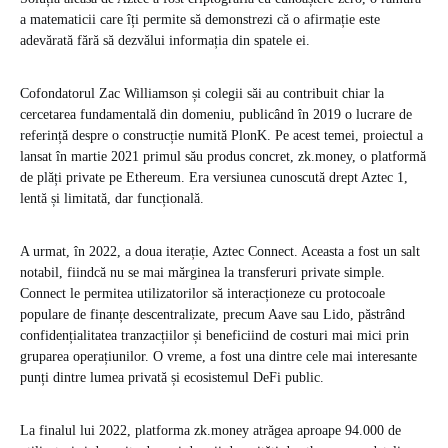
a matematicii care îți permite să demonstrezi că o afirmație este
adevărată fără să dezvălui informația din spatele ei.
Cofondatorul Zac Williamson și colegii săi au contribuit chiar la
cercetarea fundamentală din domeniu, publicând în 2019 o lucrare de
referință despre o construcție numită PlonK. Pe acest temei, proiectul a
lansat în martie 2021 primul său produs concret, zk.money, o platformă
de plăți private pe Ethereum. Era versiunea cunoscută drept Aztec 1,
lentă și limitată, dar funcțională.
A urmat, în 2022, a doua iterație, Aztec Connect. Aceasta a fost un salt
notabil, fiindcă nu se mai mărginea la transferuri private simple.
Connect le permitea utilizatorilor să interacționeze cu protocoale
populare de finanțe descentralizate, precum Aave sau Lido, păstrând
confidențialitatea tranzacțiilor și beneficiind de costuri mai mici prin
gruparea operațiunilor. O vreme, a fost una dintre cele mai interesante
punți dintre lumea privată și ecosistemul DeFi public.
La finalul lui 2022, platforma zk.money atrăgea aproape 94.000 de