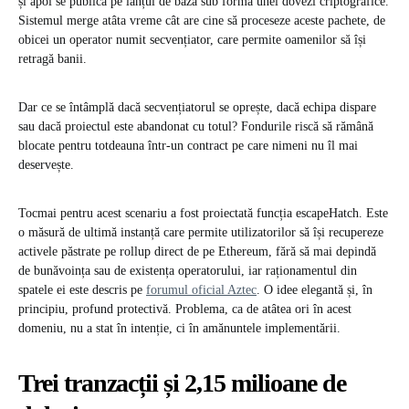
și apoi se publică pe lanțul de bază sub forma unei dovezi criptografice.
Sistemul merge atâta vreme cât are cine să proceseze aceste pachete, de
obicei un operator numit secvențiator, care permite oamenilor să își
retragă banii.
Dar ce se întâmplă dacă secvențiatorul se oprește, dacă echipa dispare
sau dacă proiectul este abandonat cu totul? Fondurile riscă să rămână
blocate pentru totdeauna într-un contract pe care nimeni nu îl mai
deservește.
Tocmai pentru acest scenariu a fost proiectată funcția escapeHatch. Este
o măsură de ultimă instanță care permite utilizatorilor să își recupereze
activele păstrate pe rollup direct de pe Ethereum, fără să mai depindă
de bunăvoința sau de existența operatorului, iar raționamentul din
spatele ei este descris pe
forumul oficial Aztec
. O idee elegantă și, în
principiu, profund protectivă. Problema, ca de atâtea ori în acest
domeniu, nu a stat în intenție, ci în amănuntele implementării.
Trei tranzacții și 2,15 milioane de