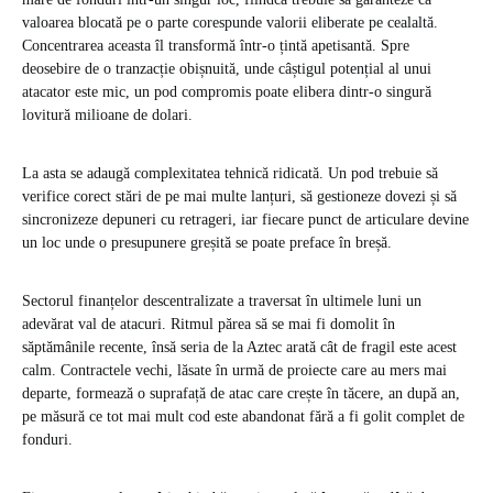
valoarea blocată pe o parte corespunde valorii eliberate pe cealaltă.
Concentrarea aceasta îl transformă într-o țintă apetisantă. Spre
deosebire de o tranzacție obișnuită, unde câștigul potențial al unui
atacator este mic, un pod compromis poate elibera dintr-o singură
lovitură milioane de dolari.
La asta se adaugă complexitatea tehnică ridicată. Un pod trebuie să
verifice corect stări de pe mai multe lanțuri, să gestioneze dovezi și să
sincronizeze depuneri cu retrageri, iar fiecare punct de articulare devine
un loc unde o presupunere greșită se poate preface în breșă.
Sectorul finanțelor descentralizate a traversat în ultimele luni un
adevărat val de atacuri. Ritmul părea să se mai fi domolit în
săptămânile recente, însă seria de la Aztec arată cât de fragil este acest
calm. Contractele vechi, lăsate în urmă de proiecte care au mers mai
departe, formează o suprafață de atac care crește în tăcere, an după an,
pe măsură ce tot mai mult cod este abandonat fără a fi golit complet de
fonduri.