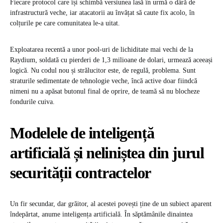
Fiecare protocol care își schimbă versiunea lasă în urmă o dâră de
infrastructură veche, iar atacatorii au învățat să caute fix acolo, în
colțurile pe care comunitatea le-a uitat.
Exploatarea recentă a unor pool-uri de lichiditate mai vechi de la
Raydium, soldată cu pierderi de 1,3 milioane de dolari, urmează aceeași
logică. Nu codul nou și strălucitor este, de regulă, problema. Sunt
straturile sedimentate de tehnologie veche, încă active doar fiindcă
nimeni nu a apăsat butonul final de oprire, de teamă să nu blocheze
fondurile cuiva.
Modelele de inteligență
artificială și neliniștea din jurul
securității contractelor
Un fir secundar, dar grăitor, al acestei povești ține de un subiect aparent
îndepărtat, anume inteligența artificială. În săptămânile dinaintea