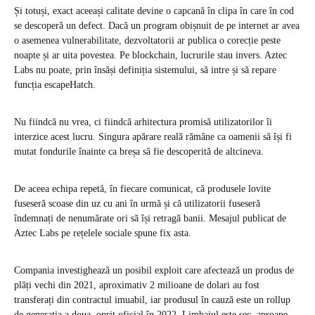
Și totuși, exact aceeași calitate devine o capcană în clipa în care în cod
se descoperă un defect. Dacă un program obișnuit de pe internet ar avea
o asemenea vulnerabilitate, dezvoltatorii ar publica o corecție peste
noapte și ar uita povestea. Pe blockchain, lucrurile stau invers. Aztec
Labs nu poate, prin însăși definiția sistemului, să intre și să repare
funcția escapeHatch.
Nu fiindcă nu vrea, ci fiindcă arhitectura promisă utilizatorilor îi
interzice acest lucru. Singura apărare reală rămâne ca oamenii să își fi
mutat fondurile înainte ca breșa să fie descoperită de altcineva.
De aceea echipa repetă, în fiecare comunicat, că produsele lovite
fuseseră scoase din uz cu ani în urmă și că utilizatorii fuseseră
îndemnați de nenumărate ori să își retragă banii. Mesajul publicat de
Aztec Labs pe rețelele sociale spune fix asta.
Compania investighează un posibil exploit care afectează un produs de
plăți vechi din 2021, aproximativ 2 milioane de dolari au fost
transferați din contractul imuabil, iar produsul în cauză este un rollup
de generația a doua, oprit oficial în 2022. Limbajul este sec, aproape