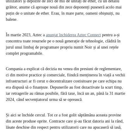
utilizatori și depozite de zeci de mii de unități de ether, cu un detaliu
grăitor, anume că aproape nouă din zece deponenți puseseră acolo mai
puțin de o unitate de ether. Erau, în mare parte, oameni obișnuiți, nu
balene.
În martie 2023, Aztec a
anunțat închiderea Aztec Connect
pentru a-și
concentra toate resursele pe o nouă generație de tehnologie, clădită în
jurul unui limbaj de programare propriu numit Noir și al unei rețele
complet programabile.
Compania a explicat că decizia nu venea din presiuni de reglementare,
ci din motive practice și comerciale, fiindcă menținerea în viață a vechii
infrastructuri ar fi cerut o decentralizare costisitoare pe care echipa nu
era dispusă să o finanțeze. Depunerile au fost dezactivate la scurt timp,
iar retragerile au rămas posibile, fără taxe, încă un an, până la 31 martie
2024, când secvențiatorul urma să se oprească.
Și aici se închide cercul. Tot ce a fost golit săptămâna aceasta provine
din aceste produse oprite. Contracte care și-au făcut datoria ani la rând,
lăsate deschise din respect pentru utilizatorii care nu apucaseră să iasă,