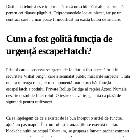
Distincția tehnică este importantă, însă nu schimbă realitatea brutală
pentru cei rămași păgubiți. Criptomonedele lor au plecat, iar pe un
contract care nu mai poate fi modificat nu există buton de anulare.
Cum a fost golită funcția de
urgență escapeHatch?
Primul care a observat scurgerea de fonduri a fost cercetătorul în
securitate Vishal Singh, care a semnalat public mișcările suspecte. Ținta
nu era întreaga rețea, ci o componentă foarte precisă, funcția
escapeHatch a podului Private Rollup Bridge al rețelei Aztec. Numele
descrie destul de fidel rolul. O ieșire de avarie, gândită ca plasă de
siguranță pentru utilizatori.
Ca să înțelegem de ce a existat de la bun început o astfel de funcție,
ajută un pas înapoi. Într-un rollup, tranzacțiile se execută în afara
blockchainului principal
Ethereum
, se grupează într-un pachet compact