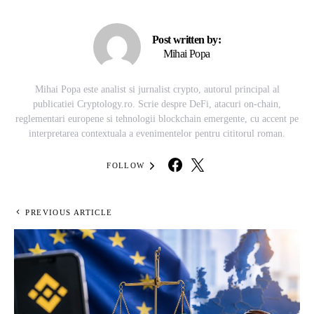
Post written by:
Mihai Popa
Mihai Popa este analist si jurnalist crypto, autorul principal al
publicatiei Cryptology.ro. Scrie despre DeFi, atacuri on-chain,
reglementari europene si tehnologii blockchain emergente, cu accent pe
interpretarea contextuala a evenimentelor pentru cititorul roman.
FOLLOW
PREVIOUS ARTICLE