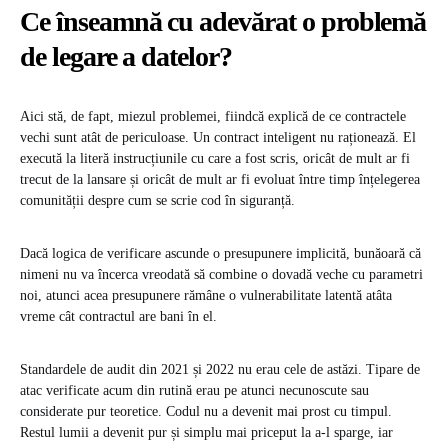
Ce înseamnă cu adevărat o problemă
de legare a datelor?
Aici stă, de fapt, miezul problemei, fiindcă explică de ce contractele
vechi sunt atât de periculoase. Un contract inteligent nu raționează. El
execută la literă instrucțiunile cu care a fost scris, oricât de mult ar fi
trecut de la lansare și oricât de mult ar fi evoluat între timp înțelegerea
comunității despre cum se scrie cod în siguranță.
Dacă logica de verificare ascunde o presupunere implicită, bunăoară că
nimeni nu va încerca vreodată să combine o dovadă veche cu parametri
noi, atunci acea presupunere rămâne o vulnerabilitate latentă atâta
vreme cât contractul are bani în el.
Standardele de audit din 2021 și 2022 nu erau cele de astăzi. Tipare de
atac verificate acum din rutină erau pe atunci necunoscute sau
considerate pur teoretice. Codul nu a devenit mai prost cu timpul.
Restul lumii a devenit pur și simplu mai priceput la a-l sparge, iar