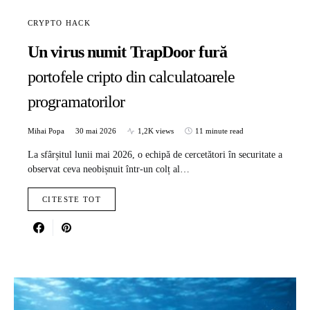
CRYPTO HACK
Un virus numit TrapDoor fură
portofele cripto din calculatoarele
programatorilor
Mihai Popa
30 mai 2026
1,2K views
11 minute read
La sfârșitul lunii mai 2026, o echipă de cercetători în securitate a
observat ceva neobișnuit într-un colț al…
CITESTE TOT