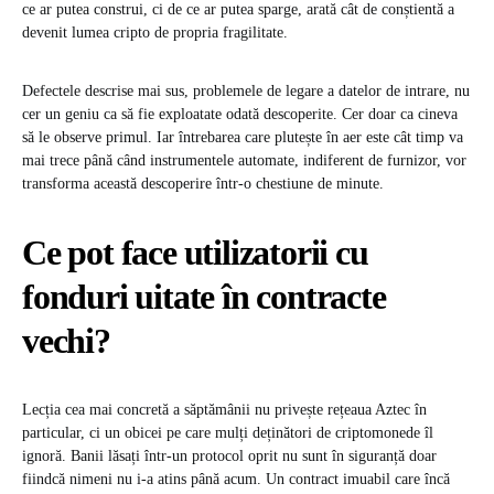
ce ar putea construi, ci de ce ar putea sparge, arată cât de conștientă a
devenit lumea cripto de propria fragilitate.
Defectele descrise mai sus, problemele de legare a datelor de intrare, nu
cer un geniu ca să fie exploatate odată descoperite. Cer doar ca cineva
să le observe primul. Iar întrebarea care plutește în aer este cât timp va
mai trece până când instrumentele automate, indiferent de furnizor, vor
transforma această descoperire într-o chestiune de minute.
Ce pot face utilizatorii cu
fonduri uitate în contracte
vechi?
Lecția cea mai concretă a săptămânii nu privește rețeaua Aztec în
particular, ci un obicei pe care mulți deținători de criptomonede îl
ignoră. Banii lăsați într-un protocol oprit nu sunt în siguranță doar
fiindcă nimeni nu i-a atins până acum. Un contract imuabil care încă