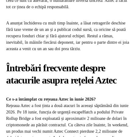
ceea ce sunt cu adevărat, o numărătoare inversă discretă. Aztec a făcut
tot ce ținea de o echipă responsabilă.
A anunțat închiderea cu mult timp înainte, a lăsat retragerile deschise
fără taxe vreme de un an și a publicat codul sursă, ca oricine să poată
recupera fonduri chiar și fără ajutorul echipei. Restul a rămas,
inevitabil, în mâinile fiecărui deponent, iar pentru o parte dintre ei joia
aceasta a venit cu un an sau doi prea târziu.
Întrebări frecvente despre
atacurile asupra rețelei Aztec
Ce s-a întâmplat cu rețeaua Aztec în iunie 2026?
Rețeaua Aztec a fost ținta a două atacuri în aceeași săptămână din iunie
2026. Pe 18 iunie, funcția de urgență escapeHatch a podului Private
Rollup Bridge a fost exploatată și aproximativ 2 milioane de dolari în
criptomonede au părăsit contractul. Cu câteva zile înainte, în weekend,
un produs mai vechi numit Aztec Connect pierduse 2,2 milioane de