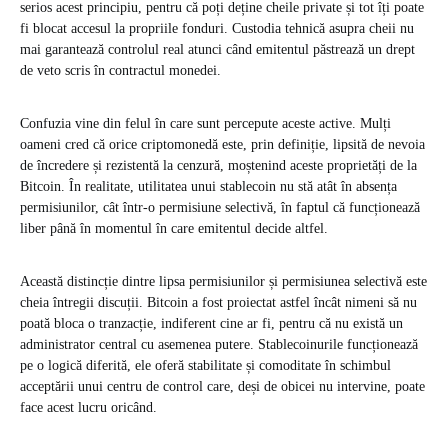
serios acest principiu, pentru că poți deține cheile private și tot îți poate
fi blocat accesul la propriile fonduri. Custodia tehnică asupra cheii nu
mai garantează controlul real atunci când emitentul păstrează un drept
de veto scris în contractul monedei.
Confuzia vine din felul în care sunt percepute aceste active. Mulți
oameni cred că orice criptomonedă este, prin definiție, lipsită de nevoia
de încredere și rezistentă la cenzură, moștenind aceste proprietăți de la
Bitcoin. În realitate, utilitatea unui stablecoin nu stă atât în absența
permisiunilor, cât într-o permisiune selectivă, în faptul că funcționează
liber până în momentul în care emitentul decide altfel.
Această distincție dintre lipsa permisiunilor și permisiunea selectivă este
cheia întregii discuții. Bitcoin a fost proiectat astfel încât nimeni să nu
poată bloca o tranzacție, indiferent cine ar fi, pentru că nu există un
administrator central cu asemenea putere. Stablecoinurile funcționează
pe o logică diferită, ele oferă stabilitate și comoditate în schimbul
acceptării unui centru de control care, deși de obicei nu intervine, poate
face acest lucru oricând.