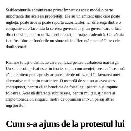
Stablecoinurile administrate privat împart cu acest model o parte
importantă din aceleași proprietăți. Ele au un emitent unic care poate
îngheța, poate arde și poate raporta autorităților, iar diferența dintre o
companie care face asta la cererea guvernului și un guvern care o face
direct devine, pentru utilizatorul afectat, aproape academică. Cel căruia
i-au fost blocate fondurile nu simte nicio diferență practică între cele
două scenarii.
Rămâne totuși o distincție care contează pentru dezbaterea mai largă.
Un stablecoin privat este, în teorie, supus concurenței, ceea ce înseamnă
că un emitent prea agresiv ar putea pierde utilizatori în favoarea unei
alternative mai puțin restrictive. O monedă de stat nu ar avea acest
contrapunct, pentru că ar beneficia de forța legii pentru a-și impune
folosirea. Această diferență subțire este, pentru mulți susținători ai
criptomonedelor, singurul motiv de optimism într-un peisaj altfel
îngrijorător.
Cum s-a ajuns de la protestul lui