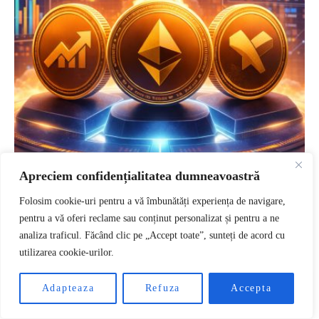
Apreciem confidențialitatea dumneavoastră
Folosim cookie-uri pentru a vă îmbunătăți experiența de navigare,
pentru a vă oferi reclame sau conținut personalizat și pentru a ne
CRYPTO NEWS
PRESALE
analiza traficul. Făcând clic pe „Accept toate”, sunteți de acord cu
utilizarea cookie-urilor.
Cele mai promițătoare presale-uri
RO
crypto din 2026. Ghid complet pentru
Adapteaza
Refuza
Accepta
investitori