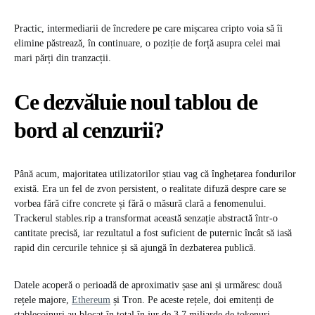
Practic, intermediarii de încredere pe care mișcarea cripto voia să îi
elimine păstrează, în continuare, o poziție de forță asupra celei mai
mari părți din tranzacții.
Ce dezvăluie noul tablou de
bord al cenzurii?
Până acum, majoritatea utilizatorilor știau vag că înghețarea fondurilor
există. Era un fel de zvon persistent, o realitate difuză despre care se
vorbea fără cifre concrete și fără o măsură clară a fenomenului.
Trackerul stables.rip a transformat această senzație abstractă într-o
cantitate precisă, iar rezultatul a fost suficient de puternic încât să iasă
rapid din cercurile tehnice și să ajungă în dezbaterea publică.
Datele acoperă o perioadă de aproximativ șase ani și urmăresc două
rețele majore,
Ethereum
și Tron. Pe aceste rețele, doi emitenți de
stablecoinuri au blocat în total în jur de 3,7 miliarde de tokenuri,