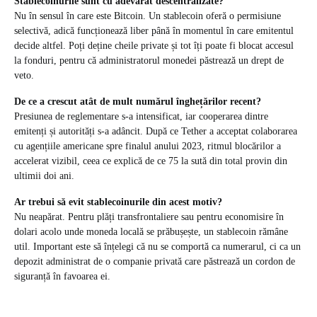
Stablecoinurile sunt cu adevărat descentralizate?
Nu în sensul în care este Bitcoin. Un stablecoin oferă o permisiune
selectivă, adică funcționează liber până în momentul în care emitentul
decide altfel. Poți deține cheile private și tot îți poate fi blocat accesul
la fonduri, pentru că administratorul monedei păstrează un drept de
veto.
De ce a crescut atât de mult numărul înghețărilor recent?
Presiunea de reglementare s-a intensificat, iar cooperarea dintre
emitenți și autorități s-a adâncit. După ce Tether a acceptat colaborarea
cu agențiile americane spre finalul anului 2023, ritmul blocărilor a
accelerat vizibil, ceea ce explică de ce 75 la sută din total provin din
ultimii doi ani.
Ar trebui să evit stablecoinurile din acest motiv?
Nu neapărat. Pentru plăți transfrontaliere sau pentru economisire în
dolari acolo unde moneda locală se prăbușește, un stablecoin rămâne
util. Important este să înțelegi că nu se comportă ca numerarul, ci ca un
depozit administrat de o companie privată care păstrează un cordon de
siguranță în favoarea ei.