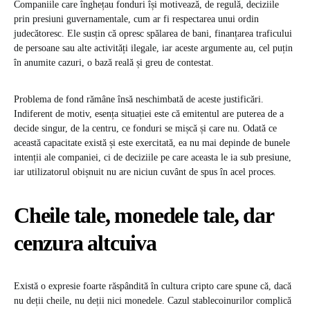
Companiile care înghețau fonduri își motivează, de regulă, deciziile
prin presiuni guvernamentale, cum ar fi respectarea unui ordin
judecătoresc. Ele susțin că opresc spălarea de bani, finanțarea traficului
de persoane sau alte activități ilegale, iar aceste argumente au, cel puțin
în anumite cazuri, o bază reală și greu de contestat.
Problema de fond rămâne însă neschimbată de aceste justificări.
Indiferent de motiv, esența situației este că emitentul are puterea de a
decide singur, de la centru, ce fonduri se mișcă și care nu. Odată ce
această capacitate există și este exercitată, ea nu mai depinde de bunele
intenții ale companiei, ci de deciziile pe care aceasta le ia sub presiune,
iar utilizatorul obișnuit nu are niciun cuvânt de spus în acel proces.
Cheile tale, monedele tale, dar
cenzura altcuiva
Există o expresie foarte răspândită în cultura cripto care spune că, dacă
nu deții cheile, nu deții nici monedele. Cazul stablecoinurilor complică