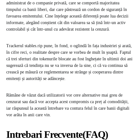
administrat de o companie privată, care se comportă majoritatea
timpului ca banii liberi, dar care păstrează un cordon de siguranță în
favoarea emitentului. Cine înțelege această diferență poate lua decizii
informate, alegând conștient cât din valoarea sa să țină într-un activ
controlabil și cât într-unul cu adevărat rezistent la cenzură.
Trackerul stables.rip pune, în fond, o oglindă în fața industriei și arată,
în cifre reci, o realitate despre care se vorbea de mult în șoaptă. Faptul
că trei sferturi din tokenurile blocate au fost înghețate în ultimii doi ani
sugerează că tendința nu se va inversa de la sine, ci că va continua să
crească pe măsură ce reglementarea se strânge și cooperarea dintre
emitenți și autorități se adâncește.
Rămâne de văzut dacă utilizatorii vor cere alternative mai greu de
cenzurat sau dacă vor accepta acest compromis ca preț al comodității,
iar răspunsul la această întrebare va contura felul în care banii digitali
vor arăta în anii care vin.
Intrebari Frecvente(FAQ)