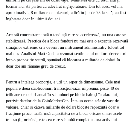
uniform pe cei șase ani de observație. Realitatea este cu totul alta și
tocmai aici stă partea cu adevărat îngrijorătoare. Din tot acest volum,
aproximativ 2,8 miliarde de tokenuri, adică în jur de 75 la sută, au fost
înghețate doar în ultimii doi ani.
Această concentrare arată o tendință care se accelerează, nu una care se
stabilizează. Practica de a bloca fonduri nu mai este o excepție rezervată
situațiilor extreme, ci a devenit un instrument administrativ folosit tot
mai des. Analistul Matt Odell a rezumat sentimentul multor observatori
într-o propoziție scurtă, spunând că blocarea a miliarde de dolari în
doar doi ani rămâne greu de crezut.
Pentru a înțelege proporția, e util un reper de dimensiune. Cele mai
populare două stablecoinuri tranzacționează, împreună, peste 40 de
trilioane de dolari anual în schimburi pe blockchain și în afara lui,
potrivit datelor de la CoinMarketCap. Într-un ocean atât de vast de
valoare, chiar și câteva miliarde de dolari blocate reprezintă doar o
fracțiune procentuală, însă capacitatea de a bloca oricare dintre acele
tranzacții, oricând, este cea care schimbă complet natura activului.