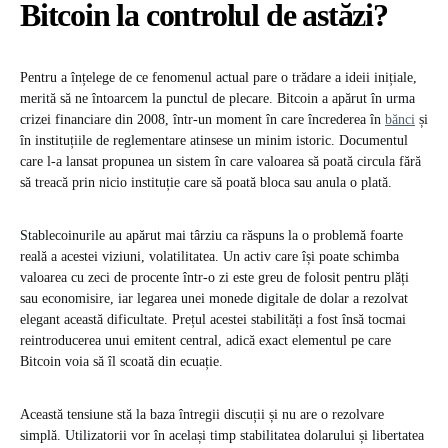
Bitcoin la controlul de astăzi?
Pentru a înțelege de ce fenomenul actual pare o trădare a ideii inițiale,
merită să ne întoarcem la punctul de plecare. Bitcoin a apărut în urma
crizei financiare din 2008, într-un moment în care încrederea în
bănci
și
în instituțiile de reglementare atinsese un minim istoric. Documentul
care l-a lansat propunea un sistem în care valoarea să poată circula fără
să treacă prin nicio instituție care să poată bloca sau anula o plată.
Stablecoinurile au apărut mai târziu ca răspuns la o problemă foarte
reală a acestei viziuni, volatilitatea. Un activ care își poate schimba
valoarea cu zeci de procente într-o zi este greu de folosit pentru plăți
sau economisire, iar legarea unei monede digitale de dolar a rezolvat
elegant această dificultate. Prețul acestei stabilități a fost însă tocmai
reintroducerea unui emitent central, adică exact elementul pe care
Bitcoin voia să îl scoată din ecuație.
Această tensiune stă la baza întregii discuții și nu are o rezolvare
simplă. Utilizatorii vor în același timp stabilitatea dolarului și libertatea