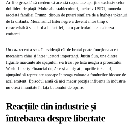
Ar fi o greșeală să credem că această capacitate aparține exclusiv celor
doi lideri de piață. Multe alte stablecoinuri, inclusiv USD1, moneda
asociată familiei Trump, dispun de puteri similare de a îngheța tokenuri
de la distanță. Mecanismul listei negre a devenit între timp o
caracteristică standard a industriei, nu o particularitate a câtorva
emitenți.
Un caz recent a scos în evidență cât de brutal poate funcționa acest
mecanism chiar și între jucători importanți. Justin Sun, una dintre
figurile marcante ale spațiului, s-a trezit pe lista neagră a proiectului
World Liberty Financial după ce și-a mișcat propriile tokenuri,
ajungând să reprezinte aproape întreaga valoare a fondurilor blocate de
acel emitent. Episodul arată că nici măcar poziția influentă în industrie
nu oferă imunitate în fața butonului de oprire.
Reacțiile din industrie și
întrebarea despre libertate