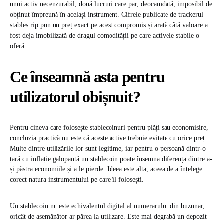
unui activ necenzurabil, două lucruri care par, deocamdată, imposibil de
obținut împreună în același instrument. Cifrele publicate de trackerul
stables.rip pun un preț exact pe acest compromis și arată câtă valoare a
fost deja imobilizată de dragul comodității pe care activele stabile o
oferă.
Ce înseamnă asta pentru
utilizatorul obișnuit?
Pentru cineva care folosește stablecoinuri pentru plăți sau economisire,
concluzia practică nu este că aceste active trebuie evitate cu orice preț.
Multe dintre utilizările lor sunt legitime, iar pentru o persoană dintr-o
țară cu inflație galopantă un stablecoin poate însemna diferența dintre a-
și păstra economiile și a le pierde. Ideea este alta, aceea de a înțelege
corect natura instrumentului pe care îl folosești.
Un stablecoin nu este echivalentul digital al numerarului din buzunar,
oricât de asemănător ar părea la utilizare. Este mai degrabă un depozit