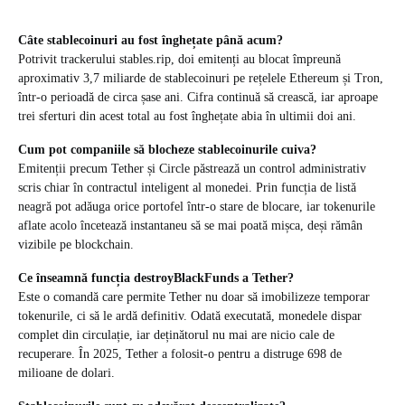
Câte stablecoinuri au fost înghețate până acum?
Potrivit trackerului stables.rip, doi emitenți au blocat împreună
aproximativ 3,7 miliarde de stablecoinuri pe rețelele Ethereum și Tron,
într-o perioadă de circa șase ani. Cifra continuă să crească, iar aproape
trei sferturi din acest total au fost înghețate abia în ultimii doi ani.
Cum pot companiile să blocheze stablecoinurile cuiva?
Emitenții precum Tether și Circle păstrează un control administrativ
scris chiar în contractul inteligent al monedei. Prin funcția de listă
neagră pot adăuga orice portofel într-o stare de blocare, iar tokenurile
aflate acolo încetează instantaneu să se mai poată mișca, deși rămân
vizibile pe blockchain.
Ce înseamnă funcția destroyBlackFunds a Tether?
Este o comandă care permite Tether nu doar să imobilizeze temporar
tokenurile, ci să le ardă definitiv. Odată executată, monedele dispar
complet din circulație, iar deținătorul nu mai are nicio cale de
recuperare. În 2025, Tether a folosit-o pentru a distruge 698 de
milioane de dolari.