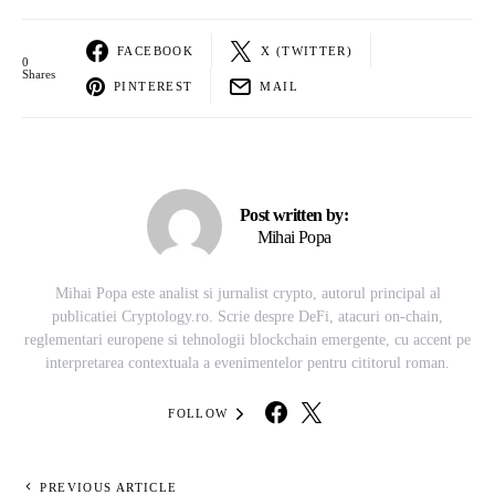
FACEBOOK
X (TWITTER)
0
Shares
PINTEREST
MAIL
Post written by:
Mihai Popa
Mihai Popa este analist si jurnalist crypto, autorul principal al
publicatiei Cryptology.ro. Scrie despre DeFi, atacuri on-chain,
reglementari europene si tehnologii blockchain emergente, cu accent pe
interpretarea contextuala a evenimentelor pentru cititorul roman.
FOLLOW
PREVIOUS ARTICLE