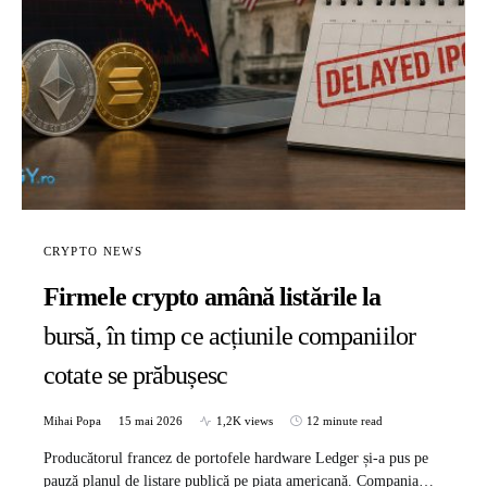
CRYPTO NEWS
Firmele crypto amână listările la
bursă, în timp ce acțiunile companiilor
cotate se prăbușesc
Mihai Popa
15 mai 2026
1,2K views
12 minute read
Producătorul francez de portofele hardware Ledger și-a pus pe
pauză planul de listare publică pe piața americană. Compania…