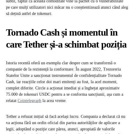
subtil, faptul că această comoditate vine la pachet cu o vulnerabilitate
pe care mulți utilizatori nici măcar nu o conștientizează atunci când aleg
să dețină astfel de tokenuri.
Tornado Cash și momentul în
care Tether și-a schimbat poziția
Istoria recentă oferă un exemplu clar despre cum se transformă o
companie de la rezistență la conformare. În august 2022, Trezoreria
Statelor Unite a sancționat instrumentul de confidențialitate Tornado
Cash, iar reacțiile celor doi mari emitenți au fost, la acel moment,
complet diferite. Circle a acționat imediat și a înghețat aproximativ
75.000 de tokenuri USDC pentru a se conforma sancțiunii, așa cum a
relatat
Cointelegraph
la acea vreme.
Tether a refuzat inițial să facă același lucru. Compania a declarat că nu
va acționa fără un ordin oficial din partea autorităților de aplicare a
legii, adoptând o poziție care părea, atunci, apropiată de valorile