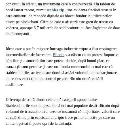
construit, în sfârșit, un instrument care o contorizează. Un tablou de
bord lansat recent, numit
stables.rip
, ține evidența fiecărei situații în
care emitenții de monede digitale au blocat fondurile utilizatorilor
direct pe blockchain. Cifra pe care o afișează este greu de trecut cu
vederea, aproape 3,7 miliarde de stablecoinuri au fost înghețate de doar
două companii.
Ideea care a pus în mișcare întreaga industrie cripto a fost respingerea
intermediarilor de încredere.
Bitcoin
s-a născut ca un protest împotriva
băncilor și a autorităților care puteau decide, după bunul plac, ce
tranzacții sunt permise și care nu. Ironia momentului actual este că
stablecoinurile, activele care domină astăzi volumul de tranzacționare,
au readus exact tipul de control pe care Bitcoin urmărea să îl
desființeze.
Diferența de scară dintre cele două categorii spune multe.
Stablecoinurile sunt de peste două ori mai populare decât Bitcoin după
volumul de tranzacționare, ceea ce înseamnă că majoritatea valorii care
circulă zilnic prin ecosistemul cripto trece printr-un activ pe care un
emitent privat îl poate opri de la distanță.