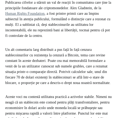
Publicarea cifrelor a stârnit un val de reacții în comunitatea care ține la
principiile fondatoare ale criptomonedelor. Alex Gladstein, de la
Human Rights Foundation
, a fost printre primii care au împins
subiectul în atenția publicului, formulând o distincție care a rezonat cu
mulți. El a subliniat că, deși stablecoinurile au utilitatea lor
incontestabilă, ele nu reprezintă bani ai libertății, tocmai pentru că pot
fi controlate de la centru.
Un alt comentariu larg distribuit a pus față în față cenzura
stablecoinurilor cu rezistența la cenzură a Bitcoin, tema care revine
constant în aceste dezbateri. Poate cea mai memorabilă formulare a
venit de la un utilizator cunoscut sub numele grubles, care a rezumat
situația printr-o comparație directă. Potrivit calculelor sale, unul din
fiecare 70 de dolari existenți în stablecoinuri se află într-o stare de
blocare, o proporție pe care a descris-o drept noua noastră normalitate.
Aceste voci nu contestă utilitatea practică a activelor stabile. Nimeni nu
neagă că un stablecoin este comod pentru plăți transfrontaliere, pentru
economisire în dolari acolo unde moneda locală se prăbușește sau
pentru mișcarea rapidă a valorii între platforme. Punctul lor este mai