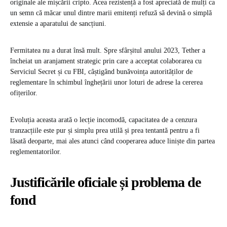
originale ale mișcării cripto. Acea rezistență a fost apreciată de mulți ca
un semn că măcar unul dintre marii emitenți refuză să devină o simplă
extensie a aparatului de sancțiuni.
Fermitatea nu a durat însă mult. Spre sfârșitul anului 2023, Tether a
încheiat un aranjament strategic prin care a acceptat colaborarea cu
Serviciul Secret și cu FBI, câștigând bunăvoința autorităților de
reglementare în schimbul înghețării unor loturi de adrese la cererea
ofițerilor.
Evoluția aceasta arată o lecție incomodă, capacitatea de a cenzura
tranzacțiile este pur și simplu prea utilă și prea tentantă pentru a fi
lăsată deoparte, mai ales atunci când cooperarea aduce liniște din partea
reglementatorilor.
Justificările oficiale și problema de
fond