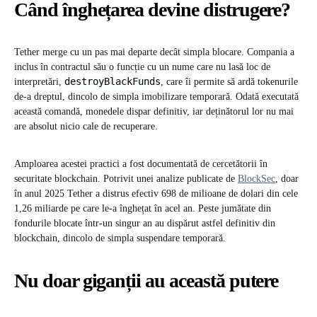
Când înghețarea devine distrugere?
Tether merge cu un pas mai departe decât simpla blocare. Compania a
inclus în contractul său o funcție cu un nume care nu lasă loc de
destroyBlackFunds
interpretări,
, care îi permite să ardă tokenurile
de-a dreptul, dincolo de simpla imobilizare temporară. Odată executată
această comandă, monedele dispar definitiv, iar deținătorul lor nu mai
are absolut nicio cale de recuperare.
Amploarea acestei practici a fost documentată de cercetătorii în
securitate blockchain. Potrivit unei analize publicate de
BlockSec
, doar
în anul 2025 Tether a distrus efectiv 698 de milioane de dolari din cele
1,26 miliarde pe care le-a înghețat în acel an. Peste jumătate din
fondurile blocate într-un singur an au dispărut astfel definitiv din
blockchain, dincolo de simpla suspendare temporară.
Nu doar giganții au această putere