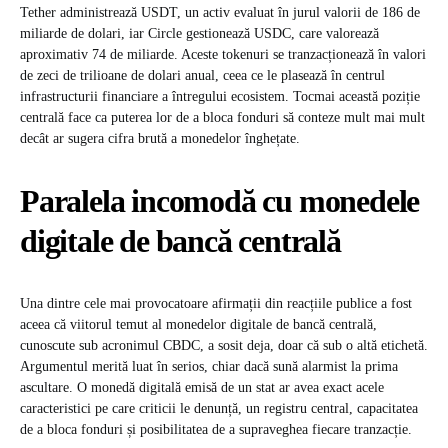
Tether administrează USDT, un activ evaluat în jurul valorii de 186 de
miliarde de dolari, iar Circle gestionează USDC, care valorează
aproximativ 74 de miliarde. Aceste tokenuri se tranzacționează în valori
de zeci de trilioane de dolari anual, ceea ce le plasează în centrul
infrastructurii financiare a întregului ecosistem. Tocmai această poziție
centrală face ca puterea lor de a bloca fonduri să conteze mult mai mult
decât ar sugera cifra brută a monedelor înghețate.
Paralela incomodă cu monedele
digitale de bancă centrală
Una dintre cele mai provocatoare afirmații din reacțiile publice a fost
aceea că viitorul temut al monedelor digitale de bancă centrală,
cunoscute sub acronimul CBDC, a sosit deja, doar că sub o altă etichetă.
Argumentul merită luat în serios, chiar dacă sună alarmist la prima
ascultare. O monedă digitală emisă de un stat ar avea exact acele
caracteristici pe care criticii le denunță, un registru central, capacitatea
de a bloca fonduri și posibilitatea de a supraveghea fiecare tranzacție.