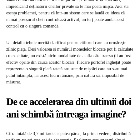
împiedicând deținătorii cheilor private să le mai poată mișca. Aici stă
esența problemei, pentru că într-un sistem care se laudă cu ideea că
numai posesorul cheii controlează activul, un terț poate anula acest
control cu o singură comandă.
Un detaliu tehnic merită clarificat pentru cititorul care nu urmărește
zilnic piața. Deși valoarea și numărul monedelor blocate pot fi calculate
cu exactitate, nu există nicio modalitate de a afla câte tranzacții au fost
efectiv oprite din cauza acestor blocări. Fiecare portofel înghețat poate
reprezenta o singură plată ratată sau sute de mișcări care nu s-au mai
putut întâmpla, iar acest lucru rămâne, prin natura sa, imposibil de
măsurat.
De ce accelerarea din ultimii doi
ani schimbă întreaga imagine?
Cifra totală de 3,7 miliarde ar putea părea, la prima vedere, distribuită