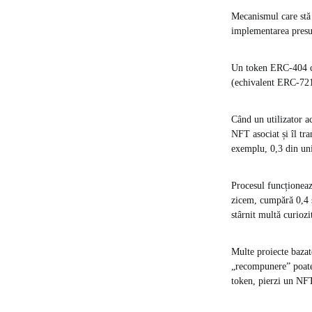
Mecanismul care stă 
implementarea presup
Un token ERC-404 co
(echivalent ERC-721
Când un utilizator a
NFT asociat și îl tra
exemplu, 0,3 din uni
Procesul funcționeaz
zicem, cumpără 0,4 ș
stârnit multă curiozi
Multe proiecte bazat
„recompunere” poate p
token, pierzi un NF