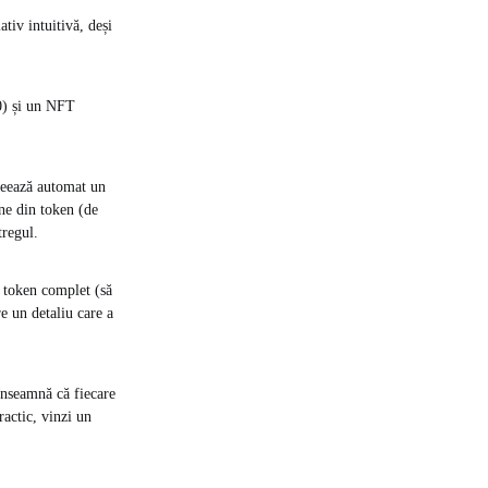
tiv intuitivă, deși
0) și un NFT
reează automat un
une din token (de
tregul.
 token complet (să
e un detaliu care a
înseamnă că fiecare
ractic, vinzi un