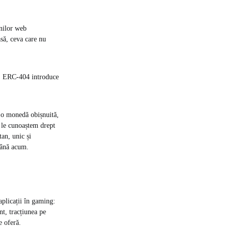
inilor web
să, ceva care nu
”, ERC-404 introduce
a o monedă obișnuită,
e le cunoaștem drept
tan, unic și
 până acum.
aplicații în gaming:
t, tracțiunea pe
e oferă.