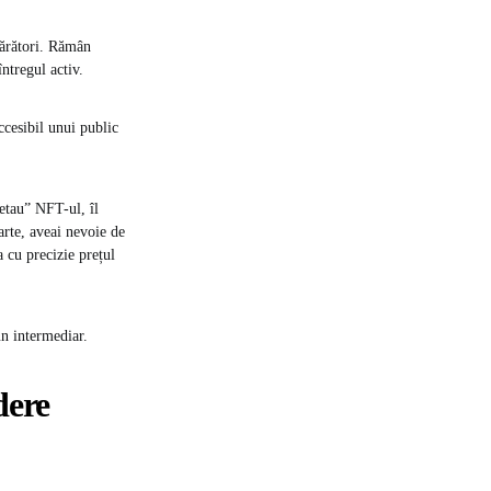
ărători. Rămân
întregul activ.
ccesibil unui public
hetau” NFT-ul, îl
arte, aveai nevoie de
a cu precizie prețul
un intermediar.
dere