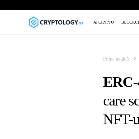
AI CRYPTO
BLOCKC
Prima pagină
ERC-4
care s
NFT-u