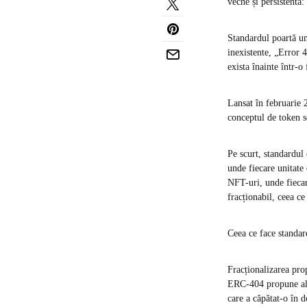
veche și persistentă:
Standardul poartă un
inexistente, „Error 
exista înainte într-
Lansat în februarie
conceptul de token s
Pe scurt, standardul
unde fiecare unitate
NFT-uri, unde fiecare
fracționabil, ceea c
Ceea ce face standard
Fracționalizarea prop
ERC-404 propune altc
care a căpătat-o în d