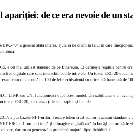
 apariției: de ce era nevoie de un s
e ERC-404 a generat atâta interes, ajută să ne uităm la felul în care funcționea
 combină.
15, e cel mai utilizat standard de pe Ethereum. El definește regulile pentru cre
e active digitale care sunt interschimbabile între ele. Un token ERC-20 e identic
, exact cum o bancnotă de 100 de lei e echivalentă cu orice altă bancnotă de 100
T, LINK sau UNI funcționează după acest model. Divizibilitatea e un avantaj 
n token ERC-20, iar tranzacțiile sunt rapide și lichide.
017, a pus bazele NFT-urilor. Fiecare token creat conform acestui standard e u
 NFT ERC-721, nu poți împărți o imagine digitală rară în bucăți pe care să le v
 valoare, dar tot ea generează o problemă majoră: lipsa lichidității.