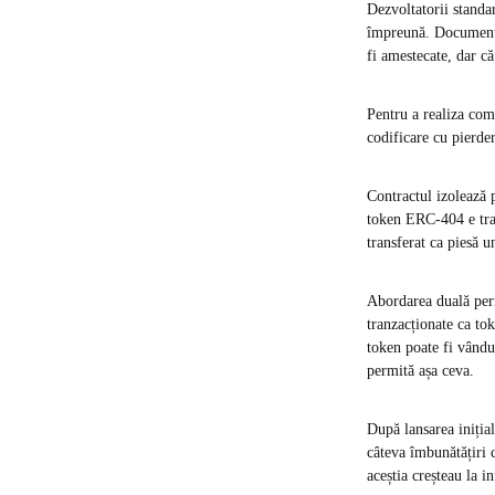
Dezvoltatorii standa
împreună. Documenta
fi amestecate, dar c
Pentru a realiza com
codificare cu pierder
Contractul izolează 
token ERC-404 e tra
transferat ca piesă
Abordarea duală perm
tranzacționate ca to
token poate fi vându
permită așa ceva.
După lansarea inițial
câteva îmbunătățiri 
aceștia creșteau la i