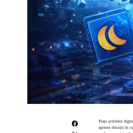
Piața activelor digit
aprinse discuții în 