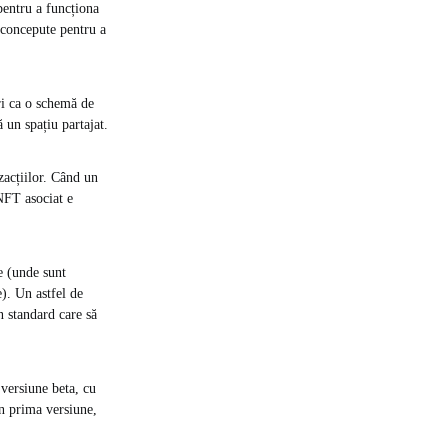
pentru a funcționa
 concepute pentru a
ri ca o schemă de
 un spațiu partajat.
zacțiilor. Când un
NFT asociat e
e (unde sunt
e). Un astfel de
 standard care să
 versiune beta, cu
În prima versiune,