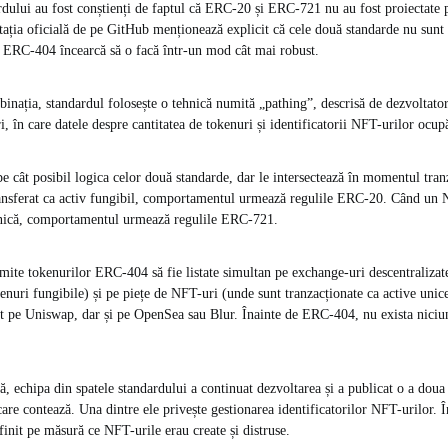
rdului au fost conștienți de faptul că ERC-20 și ERC-721 nu au fost proiectate 
ția oficială de pe GitHub menționează explicit că cele două standarde nu sunt
ă ERC-404 încearcă să o facă într-un mod cât mai robust.
binația, standardul folosește o tehnică numită „pathing”, descrisă de dezvoltato
i, în care datele despre cantitatea de tokenuri și identificatorii NFT-urilor ocupă
pe cât posibil logica celor două standarde, dar le intersectează în momentul tran
nsferat ca activ fungibil, comportamentul urmează regulile ERC-20. Când un 
 unică, comportamentul urmează regulile ERC-721.
ite tokenurilor ERC-404 să fie listate simultan pe exchange-uri descentralizat
kenuri fungibile) și pe piețe de NFT-uri (unde sunt tranzacționate ca active unic
t pe Uniswap, dar și pe OpenSea sau Blur. Înainte de ERC-404, nu exista niciun
ă, echipa din spatele standardului a continuat dezvoltarea și a publicat o a doua
care contează. Una dintre ele privește gestionarea identificatorilor NFT-urilor. 
nfinit pe măsură ce NFT-urile erau create și distruse.