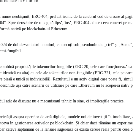
 lichiditatea NFT-urilor.
 nume neobișnuit, ERC-404, preluat ironic de la celebrul cod de eroare al pag
404″. Spre deosebire de o pagină lipsă, însă, ERC-404 aduce ceva concret pe ma
o formă nativă pe blockchain-ul Ethereum.
 2024 de doi dezvoltatori anonimi, cunoscuți sub pseudonimele „ctrl” și „Acme
emi-fungibil.
 combină proprietățile tokenurilor fungibile (ERC-20, cele care funcționează c
 e identică cu alta) cu cele ale tokenurilor non-fungibile (ERC-721, cele pe car
 piesă e unică și indivizibilă). Rezultatul e un activ digital care poate fi, simul
e deschide ușa către scenarii de utilizare pe care Ethereum nu le acoperea nativ
ul atât de discutat nu e mecanismul tehnic în sine, ci implicațiile practice.
rietății asupra operelor de artă digitale, modele noi de investiții în imobiliare, 
eva în gestionarea activelor pe blockchain. Și chiar dacă rămâne un experimen
oar câteva săptămâni de la lansare sugerează că există cerere reală pentru ceea c