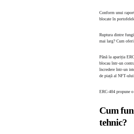
Conform unui raport
blocate în portofelel
Ruptura dintre fungi
mai larg? Cum oferi l
Până la apariția ERC
blocau într-un contr
încredere într-un int
de piață al NFT-ului
ERC-404 propune o re
Cum func
tehnic?