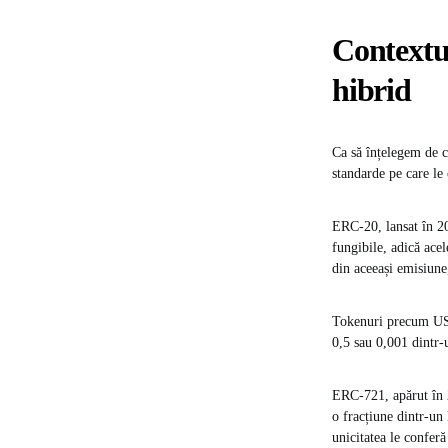
Contextul
hibrid
Ca să înțelegem de c
standarde pe care le
ERC-20, lansat în 20
fungibile, adică acel
din aceeași emisiune
Tokenuri precum USD
0,5 sau 0,001 dintr-u
ERC-721, apărut în 2
o fracțiune dintr-un
unicitatea le conferă