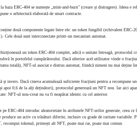
la baza ERC-404 se numește „mint-and-burn” (creare și distrugere). Ideea e rela
une o arhitectură elaborată de smart contracte.
nține două componente legate între ele: un token fungibil (echivalent ERC-2
). Cele două sunt interconectate printr-un mecanism automat.
chiziționează un token ERC-404 complet, adică o unitate întreagă, protocolul c
nsferă în portofelul cumpărătorului. Dacă ulterior acel utilizator vinde o fracți
tatea totală), NFT-ul asociat e distrus automat, fiindcă nimeni nu mai deține în
ă și invers. Dacă cineva acumulează suficiente fracțiuni pentru a recompune un
i apoi 0,6 de la alți deținători), protocolul generează un NFT nou. Iar aici apar
tate: NFT-ul nou-creat nu va fi neapărat identic cu cel anterior.
e pe ERC-404 introduc aleatorietate în atributele NFT-urilor generate, ceea ce 
roduce un activ cu trăsături diferite, inclusiv cu grade de raritate variabile. P
T, recompui tokenul, primești alt NFT, poate mai rar, poate mai comun.