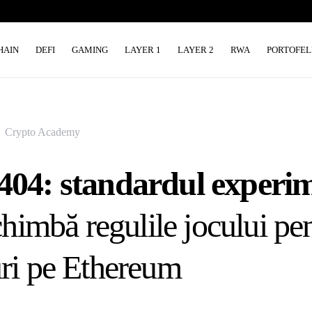
HAIN
DEFI
GAMING
LAYER 1
LAYER 2
RWA
PORTOFEL
Crypto Academy
04: standardul experim
chimbă regulile jocului pe
ri pe Ethereum