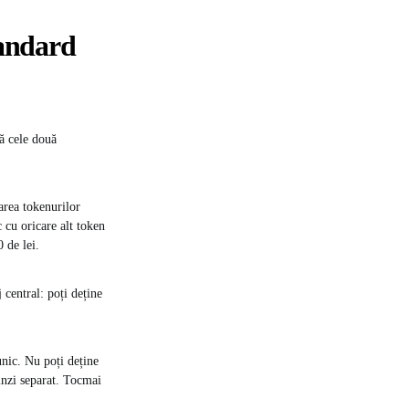
tandard
ză cele două
area tokenurilor
 cu oricare alt token
 de lei.
central: poți deține
nic. Nu poți deține
inzi separat. Tocmai