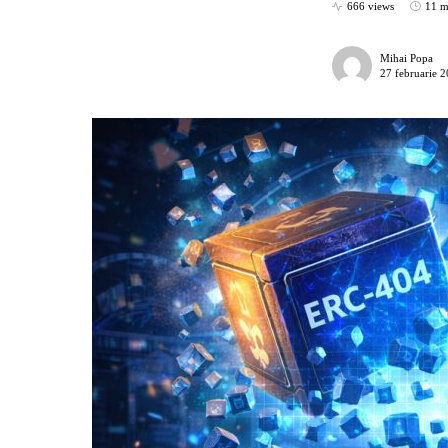
666 views
11 m
Mihai Popa
27 februarie 