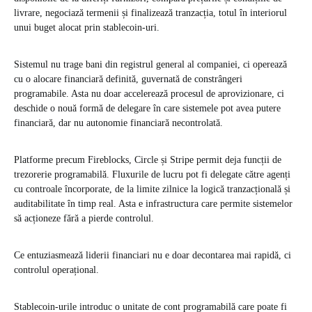
livrare, negociază termenii și finalizează tranzacția, totul în interiorul
unui buget alocat prin stablecoin-uri.
Sistemul nu trage bani din registrul general al companiei, ci operează
cu o alocare financiară definită, guvernată de constrângeri
programabile. Asta nu doar accelerează procesul de aprovizionare, ci
deschide o nouă formă de delegare în care sistemele pot avea putere
financiară, dar nu autonomie financiară necontrolată.
Platforme precum Fireblocks, Circle și Stripe permit deja funcții de
trezorerie programabilă. Fluxurile de lucru pot fi delegate către agenți
cu controale încorporate, de la limite zilnice la logică tranzacțională și
auditabilitate în timp real. Asta e infrastructura care permite sistemelor
să acționeze fără a pierde controlul.
Ce entuziasmează liderii financiari nu e doar decontarea mai rapidă, ci
controlul operațional.
Stablecoin-urile introduc o unitate de cont programabilă care poate fi