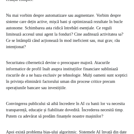
Nu mai vorbim despre automatizare sau augmentare. Vorbim despre
sisteme care dețin active, mișcă bani și optimizează rezultate în bucle
autonome. Schimbarea asta ridică întrebări esențiale. Ce reguli
limitează accesul unui agent la fonduri? Cine auditează activitatea sa?
Ce se întâmplă când acționează în mod ineficient sau, mai grav, rău
intenționat?
Securitatea cibernetică devine o preocupare majoră. Atacurile
informatice de profil înalt asupra instituțiilor financiare subliniază
riscurile de a ne baza exclusiv pe tehnologie. Mulți oameni sunt sceptici
în privința eliminării factorului uman din procese critice precum
operațiunile bancare sau investițiile.
Convingerea publicului să aibă încredere în AI cu banii lor va necesita
transparență, educație și fiabilitate dovedită. Încrederea necesită timp.
Putem cu adevărat să predăm finanțele noastre mașinilor?
Apoi există problema bias-ului algoritmic. Sistemele AI învață din date