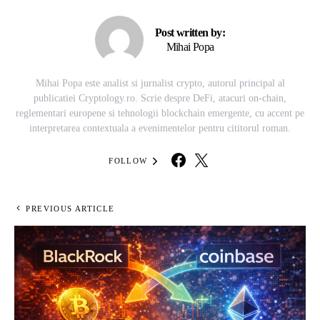
Post written by:
Mihai Popa
Mihai Popa este analist si jurnalist crypto, autorul principal al
publicatiei Cryptology.ro. Scrie despre DeFi, atacuri on-chain,
reglementari europene si tehnologii blockchain emergente, cu accent pe
interpretarea contextuala a evenimentelor pentru cititorul roman.
FOLLOW
PREVIOUS ARTICLE