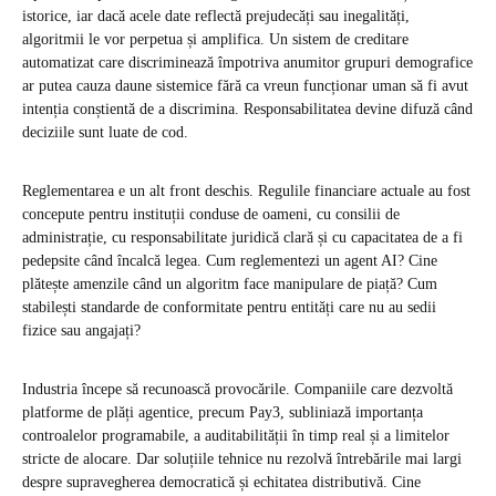
istorice, iar dacă acele date reflectă prejudecăți sau inegalități,
algoritmii le vor perpetua și amplifica. Un sistem de creditare
automatizat care discriminează împotriva anumitor grupuri demografice
ar putea cauza daune sistemice fără ca vreun funcționar uman să fi avut
intenția conștientă de a discrimina. Responsabilitatea devine difuză când
deciziile sunt luate de cod.
Reglementarea e un alt front deschis. Regulile financiare actuale au fost
concepute pentru instituții conduse de oameni, cu consilii de
administrație, cu responsabilitate juridică clară și cu capacitatea de a fi
pedepsite când încalcă legea. Cum reglementezi un agent AI? Cine
plătește amenzile când un algoritm face manipulare de piață? Cum
stabilești standarde de conformitate pentru entități care nu au sedii
fizice sau angajați?
Industria începe să recunoască provocările. Companiile care dezvoltă
platforme de plăți agentice, precum Pay3, subliniază importanța
controalelor programabile, a auditabilității în timp real și a limitelor
stricte de alocare. Dar soluțiile tehnice nu rezolvă întrebările mai largi
despre supravegherea democratică și echitatea distributivă. Cine