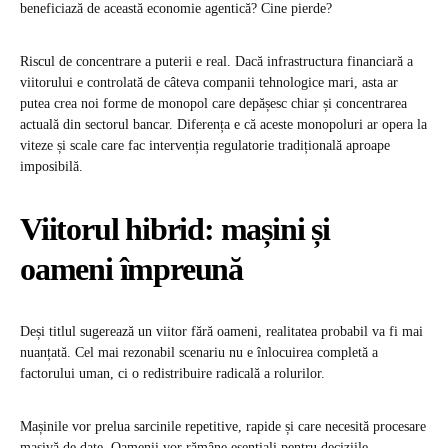
beneficiază de această economie agentică? Cine pierde?
Riscul de concentrare a puterii e real. Dacă infrastructura financiară a
viitorului e controlată de câteva companii tehnologice mari, asta ar
putea crea noi forme de monopol care depășesc chiar și concentrarea
actuală din sectorul bancar. Diferența e că aceste monopoluri ar opera la
viteze și scale care fac intervenția regulatorie tradițională aproape
imposibilă.
Viitorul hibrid: mașini și
oameni împreună
Deși titlul sugerează un viitor fără oameni, realitatea probabil va fi mai
nuanțată. Cel mai rezonabil scenariu nu e înlocuirea completă a
factorului uman, ci o redistribuire radicală a rolurilor.
Mașinile vor prelua sarcinile repetitive, rapide și care necesită procesare
masivă de date. Oamenii vor rămâne esențiali pentru deciziile