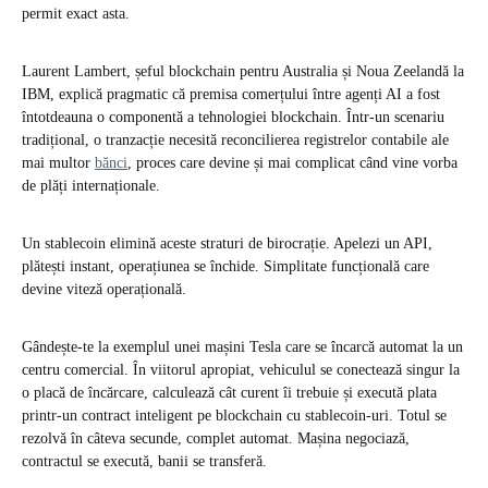
permit exact asta.
Laurent Lambert, șeful blockchain pentru Australia și Noua Zeelandă la
IBM, explică pragmatic că premisa comerțului între agenți AI a fost
întotdeauna o componentă a tehnologiei blockchain. Într-un scenariu
tradițional, o tranzacție necesită reconcilierea registrelor contabile ale
mai multor
bănci
, proces care devine și mai complicat când vine vorba
de plăți internaționale.
Un stablecoin elimină aceste straturi de birocrație. Apelezi un API,
plătești instant, operațiunea se închide. Simplitate funcțională care
devine viteză operațională.
Gândește-te la exemplul unei mașini Tesla care se încarcă automat la un
centru comercial. În viitorul apropiat, vehiculul se conectează singur la
o placă de încărcare, calculează cât curent îi trebuie și execută plata
printr-un contract inteligent pe blockchain cu stablecoin-uri. Totul se
rezolvă în câteva secunde, complet automat. Mașina negociază,
contractul se execută, banii se transferă.