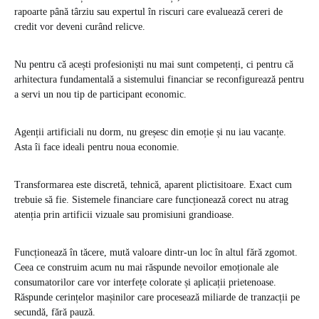
rapoarte până târziu sau expertul în riscuri care evaluează cereri de
credit vor deveni curând relicve.
Nu pentru că acești profesioniști nu mai sunt competenți, ci pentru că
arhitectura fundamentală a sistemului financiar se reconfigurează pentru
a servi un nou tip de participant economic.
Agenții artificiali nu dorm, nu greșesc din emoție și nu iau vacanțe.
Asta îi face ideali pentru noua economie.
Transformarea este discretă, tehnică, aparent plictisitoare. Exact cum
trebuie să fie. Sistemele financiare care funcționează corect nu atrag
atenția prin artificii vizuale sau promisiuni grandioase.
Funcționează în tăcere, mută valoare dintr-un loc în altul fără zgomot.
Ceea ce construim acum nu mai răspunde nevoilor emoționale ale
consumatorilor care vor interfețe colorate și aplicații prietenoase.
Răspunde cerințelor mașinilor care procesează miliarde de tranzacții pe
secundă, fără pauză.