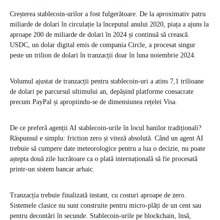
Creșterea stablecoin-urilor a fost fulgerătoare. De la aproximativ patru
miliarde de dolari în circulație la începutul anului 2020, piața a ajuns la
aproape 200 de miliarde de dolari în 2024 și continuă să crească.
USDC, un dolar digital emis de compania Circle, a procesat singur
peste un trilion de dolari în tranzacții doar în luna noiembrie 2024.
Volumul ajustat de tranzacții pentru stablecoin-uri a atins 7,1 trilioane
de dolari pe parcursul ultimului an, depășind platforme consacrate
precum PayPal și apropiindu-se de dimensiunea rețelei Visa.
De ce preferă agenții AI stablecoin-urile în locul banilor tradiționali?
Răspunsul e simplu: friction zero și viteză absolută. Când un agent AI
trebuie să cumpere date meteorologice pentru a lua o decizie, nu poate
aștepta două zile lucrătoare ca o plată internațională să fie procesată
printr-un sistem bancar arhaic.
Tranzacția trebuie finalizată instant, cu costuri aproape de zero.
Sistemele clasice nu sunt construite pentru micro-plăți de un cent sau
pentru decontări în secunde. Stablecoin-urile pe blockchain, însă,