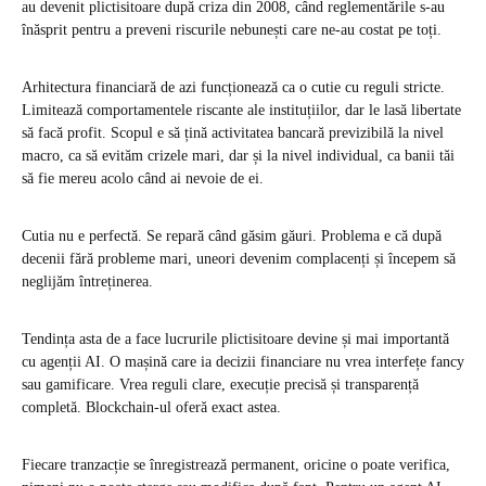
au devenit plictisitoare după criza din 2008, când reglementările s-au
înăsprit pentru a preveni riscurile nebunești care ne-au costat pe toți.
Arhitectura financiară de azi funcționează ca o cutie cu reguli stricte.
Limitează comportamentele riscante ale instituțiilor, dar le lasă libertate
să facă profit. Scopul e să țină activitatea bancară previzibilă la nivel
macro, ca să evităm crizele mari, dar și la nivel individual, ca banii tăi
să fie mereu acolo când ai nevoie de ei.
Cutia nu e perfectă. Se repară când găsim găuri. Problema e că după
decenii fără probleme mari, uneori devenim complacenți și începem să
neglijăm întreținerea.
Tendința asta de a face lucrurile plictisitoare devine și mai importantă
cu agenții AI. O mașină care ia decizii financiare nu vrea interfețe fancy
sau gamificare. Vrea reguli clare, execuție precisă și transparență
completă. Blockchain-ul oferă exact astea.
Fiecare tranzacție se înregistrează permanent, oricine o poate verifica,