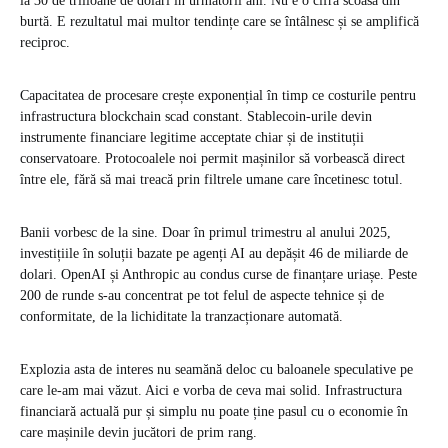
la 30 de trilioane de dolari în următorii ani. Nu e o cifră scoasă din
burtă. E rezultatul mai multor tendințe care se întâlnesc și se amplifică
reciproc.
Capacitatea de procesare crește exponențial în timp ce costurile pentru
infrastructura blockchain scad constant. Stablecoin-urile devin
instrumente financiare legitime acceptate chiar și de instituții
conservatoare. Protocoalele noi permit mașinilor să vorbească direct
între ele, fără să mai treacă prin filtrele umane care încetinesc totul.
Banii vorbesc de la sine. Doar în primul trimestru al anului 2025,
investițiile în soluții bazate pe agenți AI au depășit 46 de miliarde de
dolari. OpenAI și Anthropic au condus curse de finanțare uriașe. Peste
200 de runde s-au concentrat pe tot felul de aspecte tehnice și de
conformitate, de la lichiditate la tranzacționare automată.
Explozia asta de interes nu seamănă deloc cu baloanele speculative pe
care le-am mai văzut. Aici e vorba de ceva mai solid. Infrastructura
financiară actuală pur și simplu nu poate ține pasul cu o economie în
care mașinile devin jucători de prim rang.