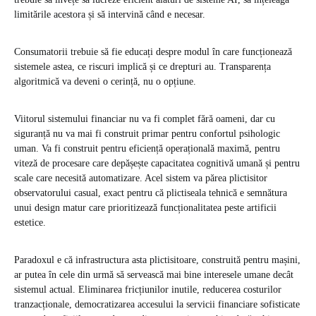
limitările acestora și să intervină când e necesar.
Consumatorii trebuie să fie educați despre modul în care funcționează
sistemele astea, ce riscuri implică și ce drepturi au. Transparența
algoritmică va deveni o cerință, nu o opțiune.
Viitorul sistemului financiar nu va fi complet fără oameni, dar cu
siguranță nu va mai fi construit primar pentru confortul psihologic
uman. Va fi construit pentru eficiență operațională maximă, pentru
viteză de procesare care depășește capacitatea cognitivă umană și pentru
scale care necesită automatizare. Acel sistem va părea plictisitor
observatorului casual, exact pentru că plictiseala tehnică e semnătura
unui design matur care prioritizează funcționalitatea peste artificii
estetice.
Paradoxul e că infrastructura asta plictisitoare, construită pentru mașini,
ar putea în cele din urmă să servească mai bine interesele umane decât
sistemul actual. Eliminarea fricțiunilor inutile, reducerea costurilor
tranzacționale, democratizarea accesului la servicii financiare sofisticate