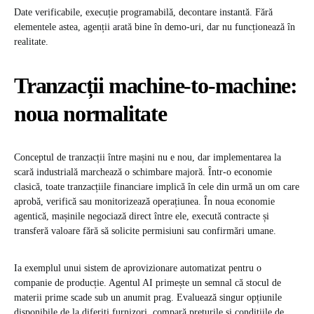
Date verificabile, execuție programabilă, decontare instantă. Fără
elementele astea, agenții arată bine în demo-uri, dar nu funcționează în
realitate.
Tranzacții machine-to-machine:
noua normalitate
Conceptul de tranzacții între mașini nu e nou, dar implementarea la
scară industrială marchează o schimbare majoră. Într-o economie
clasică, toate tranzacțiile financiare implică în cele din urmă un om care
aprobă, verifică sau monitorizează operațiunea. În noua economie
agentică, mașinile negociază direct între ele, execută contracte și
transferă valoare fără să solicite permisiuni sau confirmări umane.
Ia exemplul unui sistem de aprovizionare automatizat pentru o
companie de producție. Agentul AI primește un semnal că stocul de
materii prime scade sub un anumit prag. Evaluează singur opțiunile
disponibile de la diferiți furnizori, compară prețurile și condițiile de