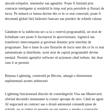
alocată echipelor, sistemelor sau agenților. Poate fi limitată prin
contracte inteligente și urmărită în timp real prin portofele și fluxuri de
lucru. Pe măsură ce lumea devine din ce în ce mai conectată, poate fi
decontată global fără întârzieri bancare sau pierderi de schimb valutar.
Gândește-te la stablecoin-uri ca la o rezervă programabilă, un strat de
lichiditate care poate fi încorporat în aprovizionare, logistică sau
transferuri intercompanii și guvernat dinamic prin interfețe de
programare. Într-o lume în care fluxurile de lucru sunt din ce în ce mai
automatizate și distribuite, acest strat de capital programabil devine
esențial. Permite agenților software să acționeze când trebuie, dar doar
cum li se permite.
Rețeaua Lightning, construită pe Bitcoin, adaugă o dimensiune
suplimentară acestei arhitecturi.
Lightning funcționează dincolo de constrângerile Visa sau Mastercard,
oferind decontări instantanee la costuri aproape de zero. Când un agent
AI negociază un contract sau o dronă autonomă comandă piese de
schimb, nu ar trebui să necesite un om pentru a aproba o tranzacție.