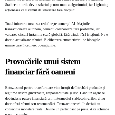
Stablecoin-urile devin salariul pentru munca algoritmică, iar Lightning
acționează ca sistemul de salarizare fără fricțiuni.
Toată infrastructura asta redefinește comerțul AI. Mașinile
tranzacționează autonom, oamenii colaborează fără probleme, iar
valoarea circulă instant la scară globală, fără bănci, fără fricțiuni. Nu e
doar o actualizare tehnică. E eliberarea automatizării de blocajele
umane care încetinesc operațiunile.
Provocările unui sistem
financiar fără oameni
Entuziasmul pentru transformare vine însoțit de întrebări profunde și
legitime despre guvernanță, responsabilitate și risc. Când un agent AI
dobândește putere financiară prin intermediul stablecoin-urilor, el nu
doar oferă sfaturi sau recomandări. Tranzacționează. Ia decizii cu
consecințe monetare reale. Devine un participant pe piețe. Asta schimbă
ecuația complet.