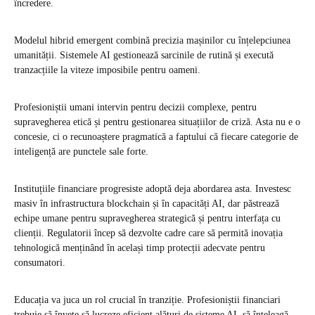
încredere.
Modelul hibrid emergent combină precizia mașinilor cu înțelepciunea
umanității. Sistemele AI gestionează sarcinile de rutină și execută
tranzacțiile la viteze imposibile pentru oameni.
Profesioniștii umani intervin pentru decizii complexe, pentru
supravegherea etică și pentru gestionarea situațiilor de criză. Asta nu e o
concesie, ci o recunoaștere pragmatică a faptului că fiecare categorie de
inteligență are punctele sale forte.
Instituțiile financiare progresiste adoptă deja abordarea asta. Investesc
masiv în infrastructura blockchain și în capacități AI, dar păstrează
echipe umane pentru supravegherea strategică și pentru interfața cu
clienții. Regulatorii încep să dezvolte cadre care să permită inovația
tehnologică menținând în același timp protecții adecvate pentru
consumatori.
Educația va juca un rol crucial în tranziție. Profesioniștii financiari
trebuie să învețe să lucreze eficient alături de sisteme AI, să înțeleagă