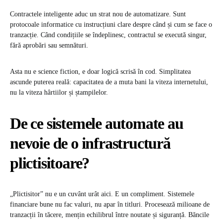
Contractele inteligente aduc un strat nou de automatizare. Sunt
protocoale informatice cu instrucțiuni clare despre când și cum se face o
tranzacție. Când condițiile se îndeplinesc, contractul se execută singur,
fără aprobări sau semnături.
Asta nu e science fiction, e doar logică scrisă în cod. Simplitatea
ascunde puterea reală: capacitatea de a muta bani la viteza internetului,
nu la viteza hârtiilor și ștampilelor.
De ce sistemele automate au
nevoie de o infrastructură
plictisitoare?
„Plictisitor” nu e un cuvânt urât aici. E un compliment. Sistemele
financiare bune nu fac valuri, nu apar în titluri. Procesează milioane de
tranzacții în tăcere, mențin echilibrul între noutate și siguranță. Băncile