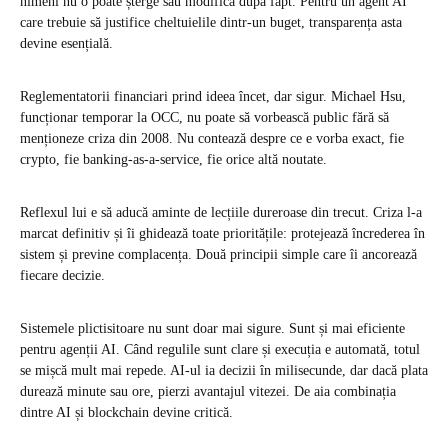
nimeni nu o poate șterge sau modifica după fapt. Pentru un agent AI
care trebuie să justifice cheltuielile dintr-un buget, transparența asta
devine esențială.
Reglementatorii financiari prind ideea încet, dar sigur. Michael Hsu,
funcționar temporar la OCC, nu poate să vorbească public fără să
menționeze criza din 2008. Nu contează despre ce e vorba exact, fie
crypto, fie banking-as-a-service, fie orice altă noutate.
Reflexul lui e să aducă aminte de lecțiile dureroase din trecut. Criza l-a
marcat definitiv și îi ghidează toate prioritățile: protejează încrederea în
sistem și previne complacența. Două principii simple care îi ancorează
fiecare decizie.
Sistemele plictisitoare nu sunt doar mai sigure. Sunt și mai eficiente
pentru agenții AI. Când regulile sunt clare și execuția e automată, totul
se mișcă mult mai repede. AI-ul ia decizii în milisecunde, dar dacă plata
durează minute sau ore, pierzi avantajul vitezei. De aia combinația
dintre AI și blockchain devine critică.