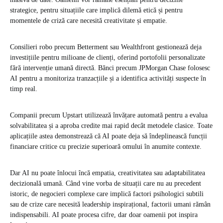
strategice, pentru situațiile care implică dilemă etică și pentru
momentele de criză care necesită creativitate și empatie.
Consilieri robo precum Betterment sau Wealthfront gestionează deja
investițiile pentru milioane de clienți, oferind portofolii personalizate
fără intervenție umană directă. Bănci precum JPMorgan Chase folosesc
AI pentru a monitoriza tranzacțiile și a identifica activități suspecte în
timp real.
Companii precum Upstart utilizează învățare automată pentru a evalua
solvabilitatea și a aproba credite mai rapid decât metodele clasice. Toate
aplicațiile astea demonstrează că AI poate deja să îndeplinească funcții
financiare critice cu precizie superioară omului în anumite contexte.
Dar AI nu poate înlocui încă empatia, creativitatea sau adaptabilitatea
decizională umană. Când vine vorba de situații care nu au precedent
istoric, de negocieri complexe care implică factori psihologici subtili
sau de crize care necesită leadership inspirațional, factorii umani rămân
indispensabili. AI poate procesa cifre, dar doar oamenii pot inspira