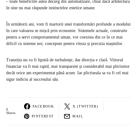
– toate beneficiile astea decurg din automatizare, chiar dacă arhitectura
în sine nu mai răspunde instinctelor estetice umane.
În următorii ani, vom fi martorii unei transformări profunde a modului
în care valoarea se mișcă prin economie. Sistemele actuale, construite
pentru a servi comportamentul uman, vor coexista din ce în ce mai
dificil cu sisteme noi, concepute pentru viteza și precizia mașinilor.
Tranziția nu va fi lipsită de turbulențe, dar direcția e clară. Viitorul
financiar va fi mai rapid, mai transparent și considerabil mai plictisitor
decât orice am experimentat până acum. Iar plictiseala sa va fi cel mai
sigur indiciu al succesului său.
FACEBOOK
X (TWITTER)
0
Shares
PINTEREST
MAIL