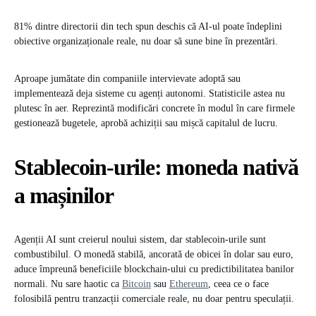
81% dintre directorii din tech spun deschis că AI-ul poate îndeplini
obiective organizaționale reale, nu doar să sune bine în prezentări.
Aproape jumătate din companiile intervievate adoptă sau
implementează deja sisteme cu agenți autonomi. Statisticile astea nu
plutesc în aer. Reprezintă modificări concrete în modul în care firmele
gestionează bugetele, aprobă achiziții sau mișcă capitalul de lucru.
Stablecoin-urile: moneda nativă
a mașinilor
Agenții AI sunt creierul noului sistem, dar stablecoin-urile sunt
combustibilul. O monedă stabilă, ancorată de obicei în dolar sau euro,
aduce împreună beneficiile blockchain-ului cu predictibilitatea banilor
normali. Nu sare haotic ca
Bitcoin
sau
Ethereum
, ceea ce o face
folosibilă pentru tranzacții comerciale reale, nu doar pentru speculații.