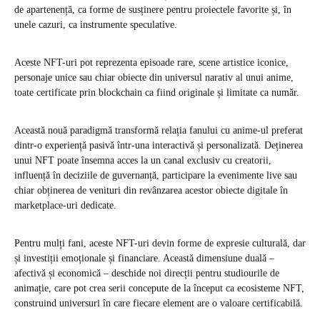
de apartenență, ca forme de susținere pentru proiectele favorite și, în
unele cazuri, ca instrumente speculative.
Aceste NFT-uri pot reprezenta episoade rare, scene artistice iconice,
personaje unice sau chiar obiecte din universul narativ al unui anime,
toate certificate prin blockchain ca fiind originale și limitate ca număr.
Această nouă paradigmă transformă relația fanului cu anime-ul preferat
dintr-o experiență pasivă într-una interactivă și personalizată. Deținerea
unui NFT poate însemna acces la un canal exclusiv cu creatorii,
influență în deciziile de guvernanță, participare la evenimente live sau
chiar obținerea de venituri din revânzarea acestor obiecte digitale în
marketplace-uri dedicate.
Pentru mulți fani, aceste NFT-uri devin forme de expresie culturală, dar
și investiții emoționale și financiare. Această dimensiune duală –
afectivă și economică – deschide noi direcții pentru studiourile de
animație, care pot crea serii concepute de la început ca ecosisteme NFT,
construind universuri în care fiecare element are o valoare certificabilă.