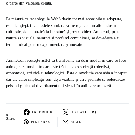
o parte din valoarea creată.
Pe măsură ce tehnologiile Web3 devin tot mai accesibile și adoptate,
este de așteptat ca modele similare să fie replicate în alte industrii
culturale, de la muzică la literatură și jocuri video. Anime-ul, prin
natura sa vizuală, narativă și profund comunitară, se dovedește a fi
terenul ideal pentru experimentare și inovație.
AnimeCoin reușește astfel să transforme nu doar modul în care se face
anime, ci și modul în care este trăit – ca experiență colectivă,
economică, artistică și tehnologică. Este o revoluție care abia a început,
dar ale cărei implicații sunt deja vizibile și care promite să redeseneze
peisajul global al divertismentului vizual în anii care urmează.
FACEBOOK
X (TWITTER)
0
Shares
PINTEREST
MAIL