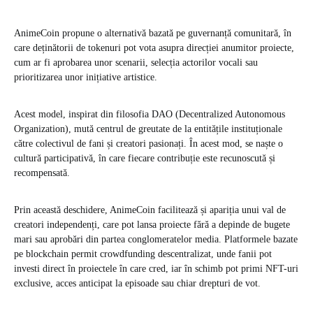
AnimeCoin propune o alternativă bazată pe guvernanță comunitară, în
care deținătorii de tokenuri pot vota asupra direcției anumitor proiecte,
cum ar fi aprobarea unor scenarii, selecția actorilor vocali sau
prioritizarea unor inițiative artistice.
Acest model, inspirat din filosofia DAO (Decentralized Autonomous
Organization), mută centrul de greutate de la entitățile instituționale
către colectivul de fani și creatori pasionați. În acest mod, se naște o
cultură participativă, în care fiecare contribuție este recunoscută și
recompensată.
Prin această deschidere, AnimeCoin facilitează și apariția unui val de
creatori independenți, care pot lansa proiecte fără a depinde de bugete
mari sau aprobări din partea conglomeratelor media. Platformele bazate
pe blockchain permit crowdfunding descentralizat, unde fanii pot
investi direct în proiectele în care cred, iar în schimb pot primi NFT-uri
exclusive, acces anticipat la episoade sau chiar drepturi de vot.