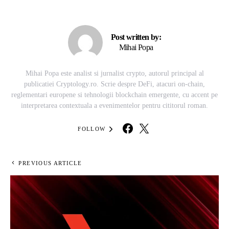
Post written by:
Mihai Popa
Mihai Popa este analist si jurnalist crypto, autorul principal al
publicatiei Cryptology.ro. Scrie despre DeFi, atacuri on-chain,
reglementari europene si tehnologii blockchain emergente, cu accent pe
interpretarea contextuala a evenimentelor pentru cititorul roman.
FOLLOW
PREVIOUS ARTICLE