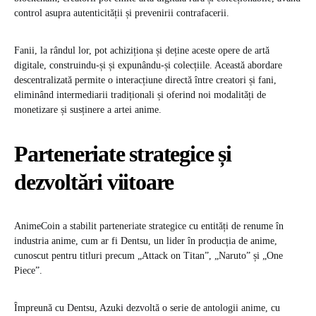
control asupra autenticității și prevenirii contrafacerii.
Fanii, la rândul lor, pot achiziționa și deține aceste opere de artă
digitale, construindu-și și expunându-și colecțiile. Această abordare
descentralizată permite o interacțiune directă între creatori și fani,
eliminând intermediarii tradiționali și oferind noi modalități de
monetizare și susținere a artei anime. ​
Parteneriate strategice și
dezvoltări viitoare
AnimeCoin a stabilit parteneriate strategice cu entități de renume în
industria anime, cum ar fi Dentsu, un lider în producția de anime,
cunoscut pentru titluri precum „Attack on Titan”, „Naruto” și „One
Piece”.
Împreună cu Dentsu, Azuki dezvoltă o serie de antologii anime, cu