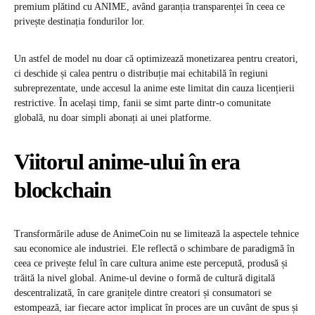
premium plătind cu ANIME, având garanția transparenței în ceea ce
privește destinația fondurilor lor.
Un astfel de model nu doar că optimizează monetizarea pentru creatori,
ci deschide și calea pentru o distribuție mai echitabilă în regiuni
subreprezentate, unde accesul la anime este limitat din cauza licențierii
restrictive. În același timp, fanii se simt parte dintr-o comunitate
globală, nu doar simpli abonați ai unei platforme.
Viitorul anime-ului în era
blockchain
Transformările aduse de AnimeCoin nu se limitează la aspectele tehnice
sau economice ale industriei. Ele reflectă o schimbare de paradigmă în
ceea ce privește felul în care cultura anime este percepută, produsă și
trăită la nivel global. Anime-ul devine o formă de cultură digitală
descentralizată, în care granițele dintre creatori și consumatori se
estompează, iar fiecare actor implicat în proces are un cuvânt de spus și