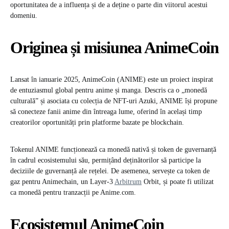
oportunitatea de a influența și de a deține o parte din viitorul acestui
domeniu.​
Originea și misiunea AnimeCoin
Lansat în ianuarie 2025, AnimeCoin (ANIME) este un proiect inspirat
de entuziasmul global pentru anime și manga. Descris ca o „monedă
culturală” și asociata cu colecția de NFT-uri Azuki, ANIME își propune
să conecteze fanii anime din întreaga lume, oferind în același timp
creatorilor oportunități prin platforme bazate pe blockchain.
Tokenul ANIME funcționează ca monedă nativă și token de guvernanță
în cadrul ecosistemului său, permițând deținătorilor să participe la
deciziile de guvernanță ale rețelei. De asemenea, servește ca token de
gaz pentru Animechain, un Layer-3
Arbitrum
Orbit, și poate fi utilizat
ca monedă pentru tranzacții pe Anime.com. ​
Ecosistemul AnimeCoin