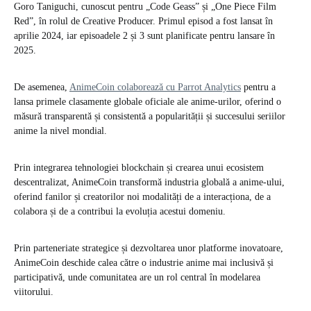
Goro Taniguchi, cunoscut pentru „Code Geass” și „One Piece Film
Red”, în rolul de Creative Producer. Primul episod a fost lansat în
aprilie 2024, iar episoadele 2 și 3 sunt planificate pentru lansare în
2025.
De asemenea,
AnimeCoin colaborează cu Parrot Analytics
pentru a
lansa primele clasamente globale oficiale ale anime-urilor, oferind o
măsură transparentă și consistentă a popularității și succesului seriilor
anime la nivel mondial. ​
Prin integrarea tehnologiei blockchain și crearea unui ecosistem
descentralizat, AnimeCoin transformă industria globală a anime-ului,
oferind fanilor și creatorilor noi modalități de a interacționa, de a
colabora și de a contribui la evoluția acestui domeniu.
Prin parteneriate strategice și dezvoltarea unor platforme inovatoare,
AnimeCoin deschide calea către o industrie anime mai inclusivă și
participativă, unde comunitatea are un rol central în modelarea
viitorului.