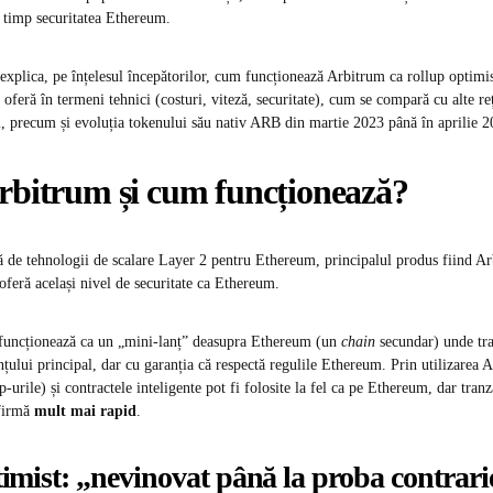
 timp securitatea Ethereum​.
 explica, pe înțelesul începătorilor, cum funcționează Arbitrum ca rollup optimi
i oferă în termeni tehnici (costuri, viteză, securitate), cum se compară cu alte 
 precum și evoluția tokenului său nativ ARB din martie 2023 până în aprilie 2
Arbitrum și cum funcționează?
ă de tehnologii de scalare Layer 2 pentru Ethereum, principalul produs fiind A
oferă același nivel de securitate ca Ethereum​.
 funcționează ca un „mini-lanț” deasupra Ethereum (un
chain
secundar) unde tra
nțului principal, dar cu garanția că respectă regulile Ethereum. Prin utilizarea A
-urile) și contractele inteligente pot fi folosite la fel ca pe Ethereum, dar tranz
firmă
mult mai rapid
.
imist: „nevinovat până la proba contrari