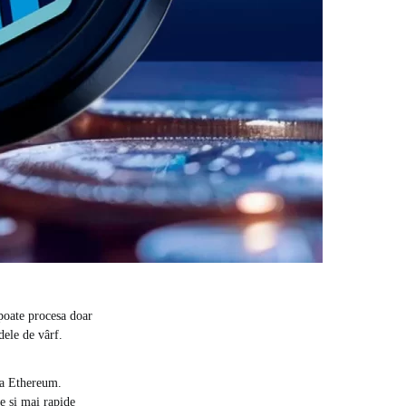
 poate procesa doar
ele de vârf​.
ra Ethereum.
ne și mai rapide