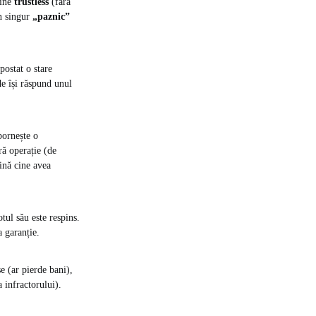
vine
trustless
(fără
un singur
„paznic”
postat o stare
de își răspund unul
pornește o
ră operație (de
ină cine avea
otul său este respins.
a garanție.
e (ar pierde bani),
a infractorului).