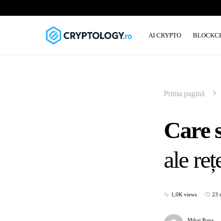
AI CRYPTO
BLOCKC
Prima pagină
Care s
ale re
1,0K views
23 
Mihai Popa