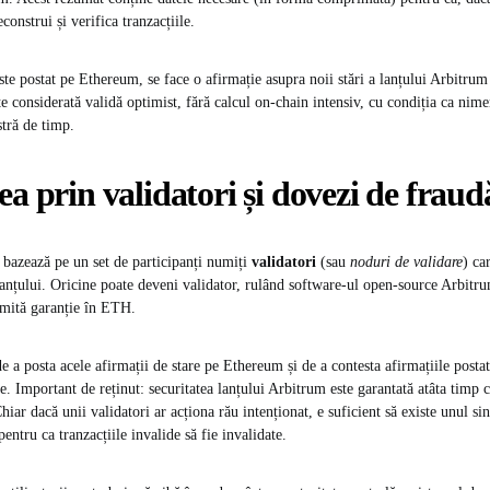
onstrui și verifica tranzacțiile.
ste postat pe Ethereum, se face o afirmație asupra noii stări a lanțului Arbitru
e considerată validă optimist, fără calcul on-chain intensiv, cu condiția ca nime
stră de timp.
ea prin validatori și dovezi de fraud
bazează pe un set de participanți numiți
validatori
(sau
noduri de validare
) ca
lanțului. Oricine poate deveni validator, rulând software-ul open-source Arbitru
mită garanție în ETH​.
de a posta acele afirmații de stare pe Ethereum și de a contesta afirmațiile postat
. Important de reținut: securitatea lanțului Arbitrum este garantată atâta timp c
Chiar dacă unii validatori ar acționa rău intenționat, e suficient să existe unul si
ntru ca tranzacțiile invalide să fie invalidate.