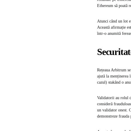
Ethereum să poată rec
Atunci când un lot e
Această afirmație est
într-o anumită ferea
Securitat
Rețeaua Arbitrum se 
ajută la menținerea 
cazul) stakând o anu
Validatorii au rolul 
consideră frauduloase
un validator onest​. 
demonstreze frauda pe