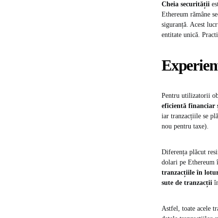
Cheia securității
es
Ethereum rămâne sec
siguranță​. Acest luc
entitate unică. Prac
Experienț
Pentru utilizatorii 
eficientă financiar 
iar tranzacțiile se 
nou pentru taxe).
Diferența plăcut res
dolari pe Ethereum î
tranzacțiile în lotu
sute de tranzacții
în
Astfel, toate acele t