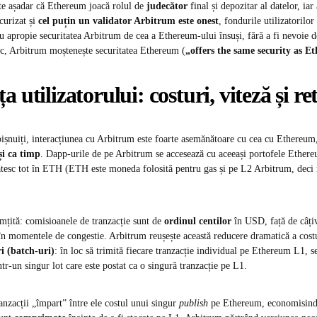
te așadar că Ethereum joacă rolul de
judecător
final și depozitar al datelor, iar
urizat și
cel puțin un validator Arbitrum este onest
, fondurile utilizatorilo
ru apropie securitatea Arbitrum de cea a Ethereum-ului însuși, fără a fi nevoie d
tic, Arbitrum moștenește securitatea Ethereum (
„offers the same security as 
a utilizatorului: costuri, viteză și re
obișnuiți, interacțiunea cu Arbitrum este foarte asemănătoare cu cea cu Ethereum
și ca timp
. Dapp-urile de pe Arbitrum se accesează cu aceeași portofele Ethe
plătesc tot în ETH (ETH este moneda folosită pentru gas și pe L2 Arbitrum, deci
imțită: comisioanele de tranzacție sunt de
ordinul centilor
în USD, față de câțiv
n momentele de congestie. Arbitrum reușește această reducere dramatică a cost
ri (batch-uri)
: în loc să trimită fiecare tranzacție individual pe Ethereum L1, 
tr-un singur lot care este postat ca o singură tranzacție pe L1​.
ranzacții „împart” între ele costul unui singur
publish
pe Ethereum, economisind