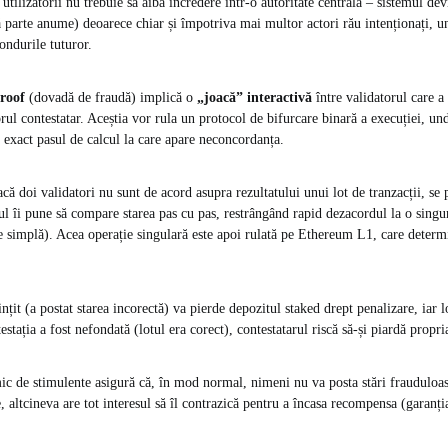
tilizatorii nu trebuie să aibă încredere într-o autoritate centrală – sistemul de
ță parte anume) deoarece chiar și împotriva mai multor actori rău intenționați, 
ondurile tuturor​.
roof
(dovadă de fraudă) implică o
„joacă” interactivă
între validatorul care a 
orul contestatar. Aceștia vor rula un protocol de bifurcare binară a execuției, un
a exact pasul de calcul la care apare neconcordanța​.
că doi validatori nu sunt de acord asupra rezultatului unui lot de tranzacții, se 
ul îi pune să compare starea pas cu pas, restrângând rapid dezacordul la o singu
 simplă). Acea operație singulară este apoi rulată pe Ethereum L1, care determ
nțit (a postat starea incorectă) va pierde depozitul staked drept penalizare, iar l
stația a fost nefondată (lotul era corect), contestatarul riscă să-și piardă propri
c de stimulente asigură că, în mod normal, nimeni nu va posta stări frauduloas
e, altcineva are tot interesul să îl contrazică pentru a încasa recompensa (garanți