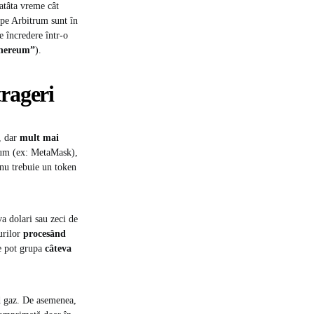
 atâta vreme cât
r pe Arbitrum sunt în
e încredere într-o
Ethereum”
​).
trageri
, dar
mult mai
reum (ex: MetaMask),
 nu trebuie un token
a dolari sau zeci de
urilor
procesând
se pot grupa
câteva
 gaz. De asemenea,