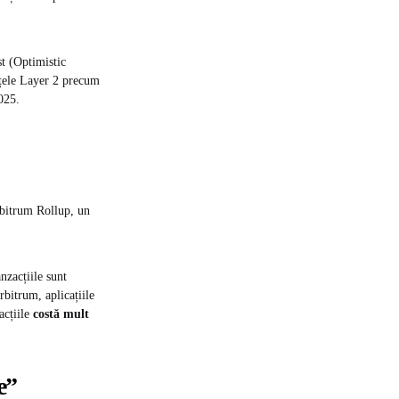
st (Optimistic
rețele Layer 2 precum
025.
rbitrum Rollup, un
nzacțiile sunt
rbitrum, aplicațiile
acțiile
costă mult
e”