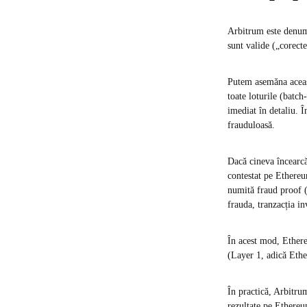
Arbitrum este denumi
sunt valide („corecte
Putem asemăna aceast
toate loturile (batch
imediat în detaliu​. 
frauduloasă.
Dacă cineva încearcă 
contestat pe Ethereu
numită fraud proof (
frauda, tranzacția in
În acest mod, Ethere
(Layer 1, adică Ethe
În practică, Arbitru
rezultate pe Ethereu