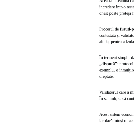
Aceasta înseamnă că u
încredere într-o ter
onest poate proteja f
Procesul de
fraud-p
contestată și validat
altuia, pentru a izol
În termeni simpli, da
„dispută”
: protocol
exemplu, o înmulțire
dreptate​.
Validatorul care a mi
În schimb, dacă conte
Acest sistem economi
iar dacă totuși o fac