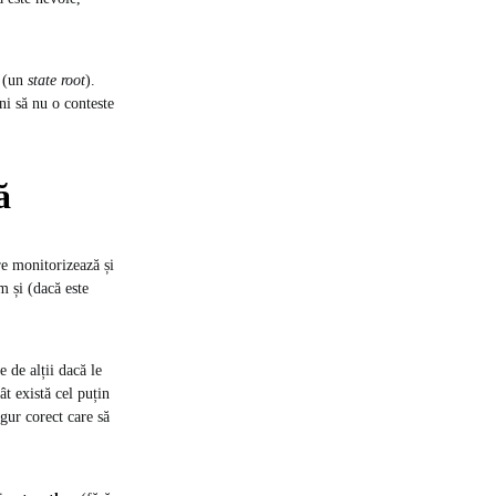
m (un
state root
).
ni să nu o conteste
ă
re monitorizează și
m și (dacă este
e de alții dacă le
ât există cel puțin
ngur corect care să