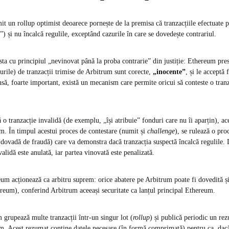
t un rollup optimist deoarece pornește de la premisa că tranzacțiile efectuate 
”) și nu încalcă regulile, exceptând cazurile în care se dovedește contrariul​.
a cu principiul „nevinovat până la proba contrarie” din justiție: Ethereum pres
-urile) de tranzacții trimise de Arbitrum sunt corecte,
„inocente”
, și le acceptă 
Însă, foarte important, există un mecanism care permite oricui să conteste o tranz
o tranzacție invalidă (de exemplu, „își atribuie” fonduri care nu îi aparțin), ac
m. În timpul acestui proces de contestare (numit și
challenge
), se rulează o pro
dovadă de fraudă) care va demonstra dacă tranzacția suspectă încalcă regulile.
validă este anulată, iar partea vinovată este penalizată​.
um acționează ca arbitru suprem: orice abatere pe Arbitrum poate fi dovedită ș
reum), conferind Arbitrum aceeași securitate ca lanțul principal Ethereum​.
m grupează multe tranzacții într-un singur lot (
rollup
) și publică periodic un rez
m. Acest rezumat conține datele necesare (în formă comprimată) pentru ca, dacă