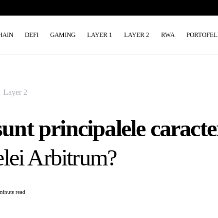
HAIN
DEFI
GAMING
LAYER 1
LAYER 2
RWA
PORTOFEL
Layer 2
unt principalele caracter
țelei Arbitrum?
minute read