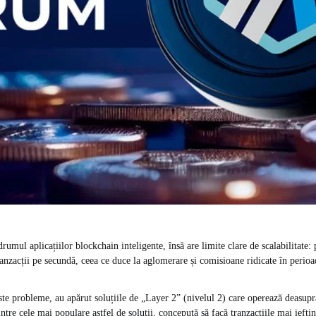
rumul aplicațiilor blockchain inteligente, însă are limite clare de scalabilitate:
anzacții pe secundă, ceea ce duce la aglomerare și comisioane ridicate în perioad
ste probleme, au apărut soluțiile de „Layer 2” (nivelul 2) care operează deasup
tre cele mai populare astfel de soluții, concepută să facă tranzacțiile mai iefti