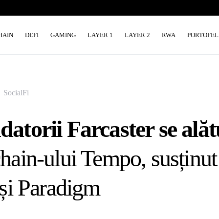
HAIN
DEFI
GAMING
LAYER 1
LAYER 2
RWA
PORTOFEL
SocialFi
atorii Farcaster se ală
hain-ului Tempo, susținut
 și Paradigm