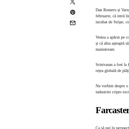
Dan Romero și Varun 
februarie, că intră 
incubat de Stripe, co
Vestea a apărut pe c
și că abia așteaptă 
mainstream.
Srinivasan a fost la
rețea globală de plăți
Nu vorbim despre o s
industriei cripto to
Farcaster
Ca să pui în perspec