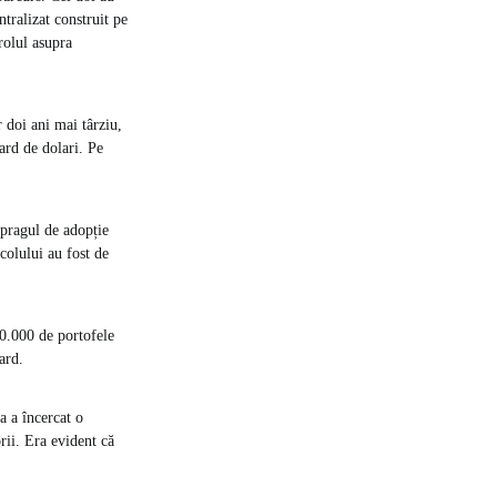
tralizat construit pe
trolul asupra
 doi ani mai târziu,
ard de dolari. Pe
 pragul de adopție
ocolului au fost de
0.000 de portofele
ard.
a a încercat o
orii. Era evident că