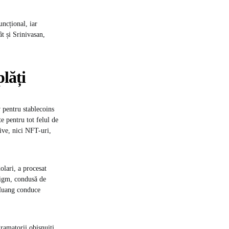
ncțional, iar
ât și Srinivasan,
lăți
 pentru stablecoins
e pentru tot felul de
tive, nici NFT-uri,
olari, a procesat
digm, condusă de
 Huang conduce
amatorii obișnuiți