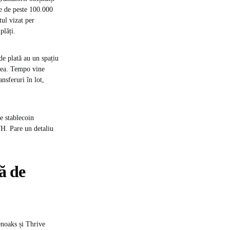
ze de peste 100.000
ul vizat per
plăți.
 de plată au un spațiu
rețea. Tempo vine
nsferuri în lot,
e stablecoin
TH. Pare un detaliu
gă de
enoaks și Thrive