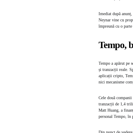
Imediat după anunț, 
Neynar vine cu propri
împreună cu o parte 
Tempo, bl
Tempo a apărut pe sc
și tranzacții reale.
aplicații cripto, Tem
nici mecanisme compl
Cele două companii d
tranzacții de 1,4 tr
Matt Huang, a finanț
personal Tempo, în p
Din punct de vedere