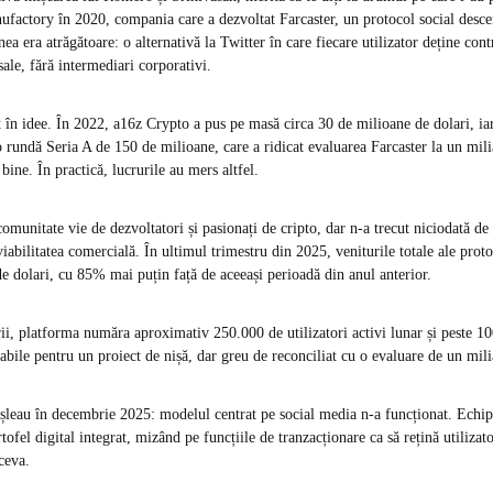
ufactory în 2020, compania care a dezvoltat Farcaster, un protocol social descen
ea era atrăgătoare: o alternativă la Twitter în care fiecare utilizator deține con
 sale, fără intermediari corporativi.
ut în idee. În 2022, a16z Crypto a pus pe masă circa 30 de milioane de dolari, iar
rundă Seria A de 150 de milioane, care a ridicat evaluarea Farcaster la un mili
 bine. În practică, lucrurile au mers altfel.
comunitate vie de dezvoltatori și pasionați de cripto, dar n-a trecut niciodată de
 viabilitatea comercială. În ultimul trimestru din 2025, veniturile totale ale prot
e dolari, cu 85% mai puțin față de aceeași perioadă din anul anterior.
, platforma număra aproximativ 250.000 de utilizatori activi lunar și peste 10
abile pentru un proiect de nișă, dar greu de reconciliat cu o evaluare de un mili
leau în decembrie 2025: modelul centrat pe social media n-a funcționat. Echip
tofel digital integrat, mizând pe funcțiile de tranzacționare ca să rețină utilizat
ceva.