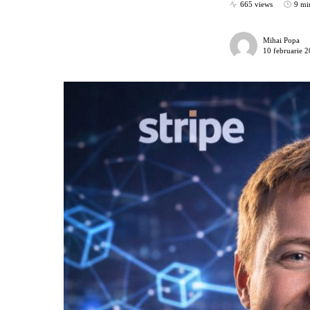
665 views
9 mi
Mihai Popa
10 februarie 