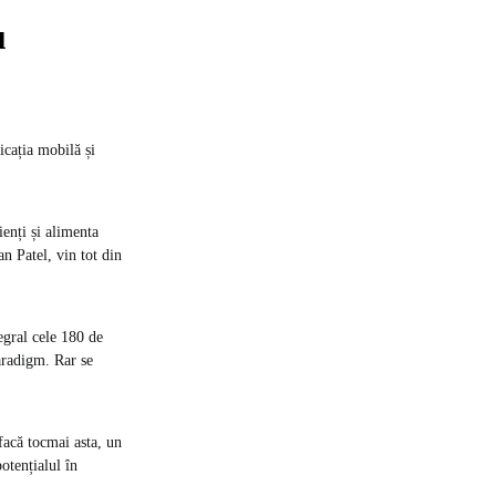
u
icația mobilă și
enți și alimenta
n Patel, vin tot din
egral cele 180 de
aradigm. Rar se
facă tocmai asta, un
potențialul în