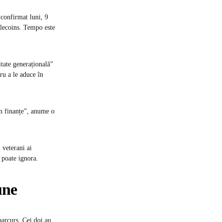
 confirmat luni, 9
blecoins. Tempo este
itate generațională”
ru a le aduce în
in finanțe”, anume o
 veterani ai
 poate ignora.
une
parcurs. Cei doi au