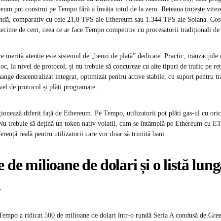
eum pot construi pe Tempo fără a învăța totul de la zero. Rețeaua țintește vite
undă, comparativ cu cele 21,8 TPS ale Ethereum sau 1.344 TPS ale Solana. Cost
zecime de cent, ceea ce ar face Tempo competitiv cu procesatorii tradiționali de 
e merită atenție este sistemul de „benzi de plată” dedicate. Practic, tranzacțiile
loc, la nivel de protocol, și nu trebuie să concureze cu alte tipuri de trafic pe 
ange descentralizat integrat, optimizat pentru active stabile, cu suport pentru tra
l de protocol și plăți programate.
ționează diferit față de Ethereum. Pe Tempo, utilizatorii pot plăti gas-ul cu oric
 Nu trebuie să dețină un token nativ volatil, cum se întâmplă pe Ethereum cu E
erență reală pentru utilizatorii care vor doar să trimită bani.
e de milioane de dolari și o listă lun
i
Tempo a ridicat 500 de milioane de dolari într-o rundă Seria A condusă de Gre