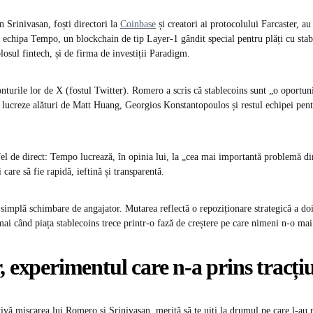
Srinivasan, foști directori la
Coinbase
și creatori ai protocolului Farcaster, au
în echipa Tempo, un blockchain de tip Layer-1 gândit special pentru plăți cu sta
losul fintech, și de firma de investiții Paradigm.
onturile lor de X (fostul Twitter). Romero a scris că stablecoins sunt „o oportun
să lucreze alături de Matt Huang, Georgios Konstantopoulos și restul echipei pent
 fel de direct: Tempo lucrează, în opinia lui, la „cea mai importantă problemă d
 care să fie rapidă, ieftină și transparentă.
implă schimbare de angajator. Mutarea reflectă o repoziționare strategică a doi
cmai când piața stablecoins trece printr-o fază de creștere pe care nimeni n-o mai
, experimentul care n-a prins tracți
tivă mișcarea lui Romero și Srinivasan, merită să te uiți la drumul pe care l-au 