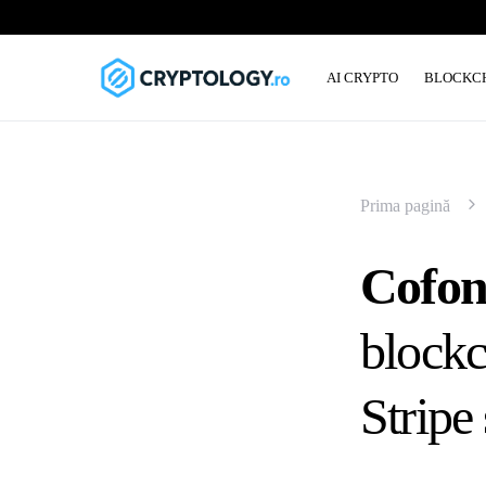
AI CRYPTO
BLOCKC
Prima pagină
Cofond
blockc
Stripe