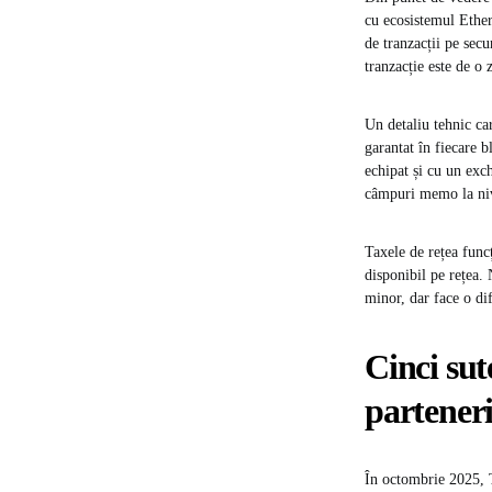
cu ecosistemul Ether
de tranzacții pe sec
tranzacție este de o 
Un detaliu tehnic car
garantat în fiecare b
echipat și cu un exch
câmpuri memo la nive
Taxele de rețea func
disponibil pe rețea.
minor, dar face o dif
Cinci sut
partener
În octombrie 2025, 