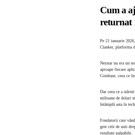
Cum a aju
returnat 
Pe 21 ianuarie 2026,
Clanker, platforma de
Neynar nu era un nou
aproape fiecare apli
Coinbase, ceea ce în
Dar ceea ce a stârnit
milioane de dolari s
întâmplă asta în tech
Fondatorii care vând
gest citit de unii dr
rezultate palpabile.