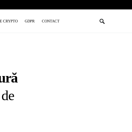
E CRYPTO
GDPR
CONTACT
tură
 de