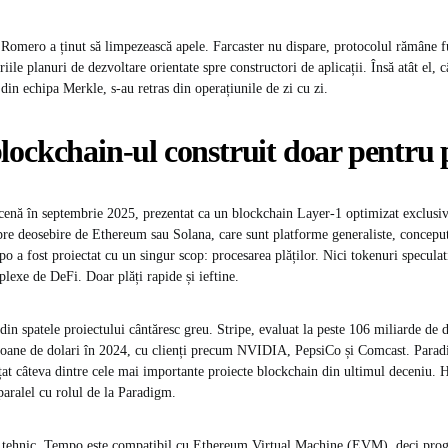
Romero a ținut să limpezească apele. Farcaster nu dispare, protocolul rămâne fu
ile planuri de dezvoltare orientate spre constructori de aplicații. Însă atât el, c
din echipa Merkle, s-au retras din operațiunile de zi cu zi.
ockchain-ul construit doar pentru p
enă în septembrie 2025, prezentat ca un blockchain Layer-1 optimizat exclusiv
 Spre deosebire de Ethereum sau Solana, care sunt platforme generaliste, conceput
po a fost proiectat cu un singur scop: procesarea plăților. Nici tokenuri specula
exe de DeFi. Doar plăți rapide și ieftine.
in spatele proiectului cântăresc greu. Stripe, evaluat la peste 106 miliarde de d
ilioane de dolari în 2024, cu clienți precum NVIDIA, PepsiCo și Comcast. Para
at câteva dintre cele mai importante proiecte blockchain din ultimul deceniu.
aralel cu rolul de la Paradigm.
 tehnic, Tempo este compatibil cu Ethereum Virtual Machine (EVM), deci progr