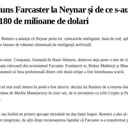
ns Farcaster la Neynar și de ce s-a
180 de milioane de dolari
 Romero a anunțat că Neynar preia tot: contractele inteligente, baza de cod, apl
 lansare de tokenuri alimentată de inteligență artificială.
-venit. Compania, finanțată de Haun Ventures, deservea deja peste o mie de cli
cație relevantă din ecosistemul Farcaster. Fondatorii ei, Rishav Mukherji și Mana
seamnă că linia profesională dintre cele două echipe a fost întotdeauna scurtă.
 cel mai mult interes în presă a fost altceva: decizia lui Romero de a returna int
trânse de Merkle Manufactory în cinci ani, de la investitori ca a16z Crypto și P
.
 sau închid un proiect aproape niciodată nu dau banii înapoi. Romero a ales să 
ept integritate, de alții drept recunoașterea faptului că Farcaster n-a transformat 