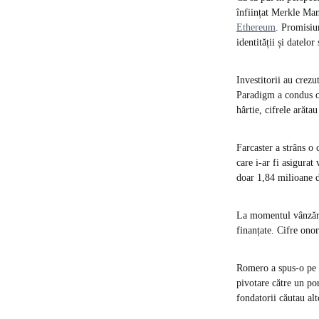
înființat Merkle Man
Ethereum
. Promisiun
identității și datelor
Investitorii au crez
Paradigm a condus o 
hârtie, cifrele arătau
Farcaster a strâns o 
care i-ar fi asigurat
doar 1,84 milioane d
La momentul vânzării
finanțate. Cifre onor
Romero a spus-o pe ș
pivotare către un por
fondatorii căutau alt