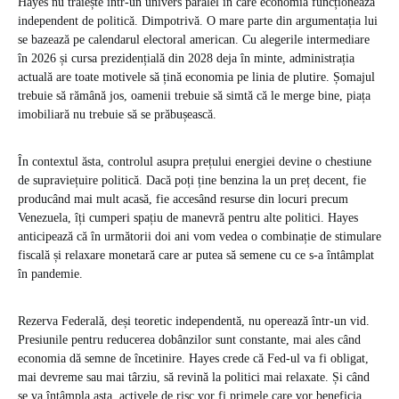
Hayes nu trăiește într-un univers paralel în care economia funcționează
independent de politică. Dimpotrivă. O mare parte din argumentația lui
se bazează pe calendarul electoral american. Cu alegerile intermediare
în 2026 și cursa prezidențială din 2028 deja în minte, administrația
actuală are toate motivele să țină economia pe linia de plutire. Șomajul
trebuie să rămână jos, oamenii trebuie să simtă că le merge bine, piața
imobiliară nu trebuie să se prăbușească.
În contextul ăsta, controlul asupra prețului energiei devine o chestiune
de supraviețuire politică. Dacă poți ține benzina la un preț decent, fie
producând mai mult acasă, fie accesând resurse din locuri precum
Venezuela, îți cumperi spațiu de manevră pentru alte politici. Hayes
anticipează că în următorii doi ani vom vedea o combinație de stimulare
fiscală și relaxare monetară care ar putea să semene cu ce s-a întâmplat
în pandemie.
Rezerva Federală, deși teoretic independentă, nu operează într-un vid.
Presiunile pentru reducerea dobânzilor sunt constante, mai ales când
economia dă semne de încetinire. Hayes crede că Fed-ul va fi obligat,
mai devreme sau mai târziu, să revină la politici mai relaxate. Și când
se va întâmpla asta, activele de risc vor fi primele care vor beneficia.