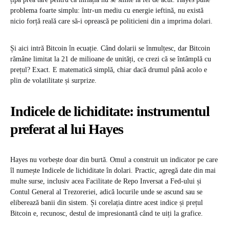
problema foarte simplu: într-un mediu cu energie ieftină, nu există
nicio forță reală care să-i oprească pe politicieni din a imprima dolari.
Și aici intră Bitcoin în ecuație. Când dolarii se înmulțesc, dar Bitcoin
rămâne limitat la 21 de milioane de unități, ce crezi că se întâmplă cu
prețul? Exact. E matematică simplă, chiar dacă drumul până acolo e
plin de volatilitate și surprize.
Indicele de lichiditate: instrumentul
preferat al lui Hayes
Hayes nu vorbește doar din burtă. Omul a construit un indicator pe care
îl numește Indicele de lichiditate în dolari. Practic, agregă date din mai
multe surse, inclusiv acea Facilitate de Repo Inversat a Fed-ului și
Contul General al Trezoreriei, adică locurile unde se ascund sau se
eliberează banii din sistem. Și corelația dintre acest indice și prețul
Bitcoin e, recunosc, destul de impresionantă când te uiți la grafice.