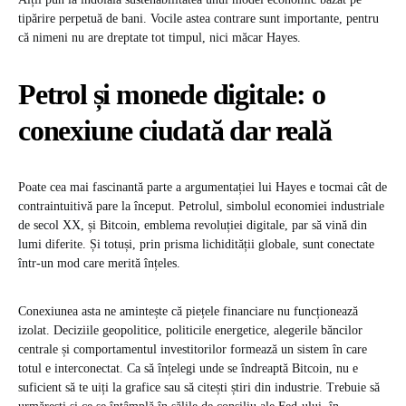
tipărire perpetuă de bani. Vocile astea contrare sunt importante, pentru
că nimeni nu are dreptate tot timpul, nici măcar Hayes.
Petrol și monede digitale: o
conexiune ciudată dar reală
Poate cea mai fascinantă parte a argumentației lui Hayes e tocmai cât de
contraintuitivă pare la început. Petrolul, simbolul economiei industriale
de secol XX, și Bitcoin, emblema revoluției digitale, par să vină din
lumi diferite. Și totuși, prin prisma lichidității globale, sunt conectate
într-un mod care merită înțeles.
Conexiunea asta ne amintește că piețele financiare nu funcționează
izolat. Deciziile geopolitice, politicile energetice, alegerile băncilor
centrale și comportamentul investitorilor formează un sistem în care
totul e interconectat. Ca să înțelegi unde se îndreaptă Bitcoin, nu e
suficient să te uiți la grafice sau să citești știri din industrie. Trebuie să