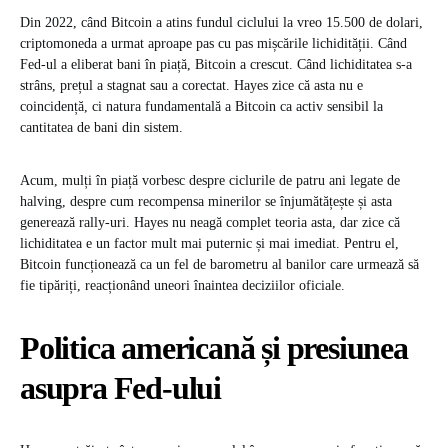
Din 2022, când Bitcoin a atins fundul ciclului la vreo 15.500 de dolari,
criptomoneda a urmat aproape pas cu pas mișcările lichidității. Când
Fed-ul a eliberat bani în piață, Bitcoin a crescut. Când lichiditatea s-a
strâns, prețul a stagnat sau a corectat. Hayes zice că asta nu e
coincidență, ci natura fundamentală a Bitcoin ca activ sensibil la
cantitatea de bani din sistem.
Acum, mulți în piață vorbesc despre ciclurile de patru ani legate de
halving, despre cum recompensa minerilor se înjumătățește și asta
generează rally-uri. Hayes nu neagă complet teoria asta, dar zice că
lichiditatea e un factor mult mai puternic și mai imediat. Pentru el,
Bitcoin funcționează ca un fel de barometru al banilor care urmează să
fie tipăriți, reacționând uneori înaintea deciziilor oficiale.
Politica americană și presiunea
asupra Fed-ului