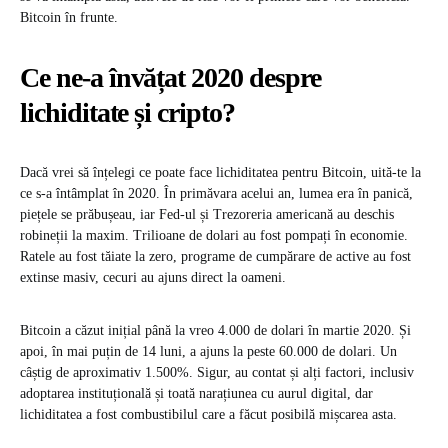
Bitcoin în frunte.
Ce ne-a învățat 2020 despre
lichiditate și cripto?
Dacă vrei să înțelegi ce poate face lichiditatea pentru Bitcoin, uită-te la
ce s-a întâmplat în 2020. În primăvara acelui an, lumea era în panică,
piețele se prăbușeau, iar Fed-ul și Trezoreria americană au deschis
robineții la maxim. Trilioane de dolari au fost pompați în economie.
Ratele au fost tăiate la zero, programe de cumpărare de active au fost
extinse masiv, cecuri au ajuns direct la oameni.
Bitcoin a căzut inițial până la vreo 4.000 de dolari în martie 2020. Și
apoi, în mai puțin de 14 luni, a ajuns la peste 60.000 de dolari. Un
câștig de aproximativ 1.500%. Sigur, au contat și alți factori, inclusiv
adoptarea instituțională și toată narațiunea cu aurul digital, dar
lichiditatea a fost combustibilul care a făcut posibilă mișcarea asta.