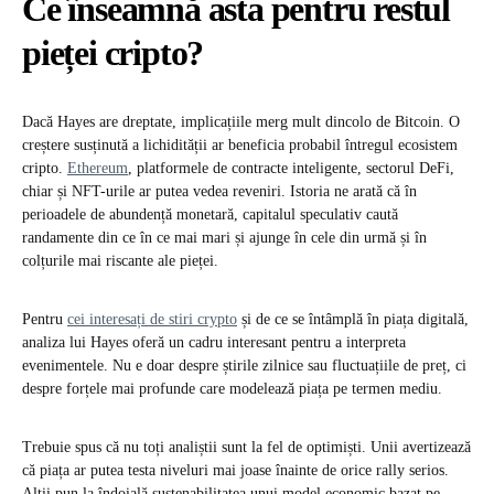
Ce înseamnă asta pentru restul
pieței cripto?
Dacă Hayes are dreptate, implicațiile merg mult dincolo de Bitcoin. O
creștere susținută a lichidității ar beneficia probabil întregul ecosistem
cripto.
Ethereum
, platformele de contracte inteligente, sectorul DeFi,
chiar și NFT-urile ar putea vedea reveniri. Istoria ne arată că în
perioadele de abundență monetară, capitalul speculativ caută
randamente din ce în ce mai mari și ajunge în cele din urmă și în
colțurile mai riscante ale pieței.
Pentru
cei interesați de stiri crypto
și de ce se întâmplă în piața digitală,
analiza lui Hayes oferă un cadru interesant pentru a interpreta
evenimentele. Nu e doar despre știrile zilnice sau fluctuațiile de preț, ci
despre forțele mai profunde care modelează piața pe termen mediu.
Trebuie spus că nu toți analiștii sunt la fel de optimiști. Unii avertizează
că piața ar putea testa niveluri mai joase înainte de orice rally serios.
Alții pun la îndoială sustenabilitatea unui model economic bazat pe