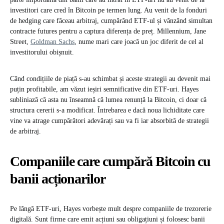
investitori care cred în Bitcoin pe termen lung. Au venit de la fonduri
de hedging care făceau arbitraj, cumpărând ETF-ul și vânzând simultan
contracte futures pentru a captura diferența de preț. Millennium, Jane
Street,
Goldman Sachs
, nume mari care joacă un joc diferit de cel al
investitorului obișnuit.
Când condițiile de piață s-au schimbat și aceste strategii au devenit mai
puțin profitabile, am văzut ieșiri semnificative din ETF-uri. Hayes
subliniază că asta nu înseamnă că lumea renunță la Bitcoin, ci doar că
structura cererii s-a modificat. Întrebarea e dacă noua lichiditate care
vine va atrage cumpărători adevărați sau va fi iar absorbită de strategii
de arbitraj.
Companiile care cumpără Bitcoin cu
banii acționarilor
Pe lângă ETF-uri, Hayes vorbește mult despre companiile de trezorerie
digitală. Sunt firme care emit acțiuni sau obligațiuni și folosesc banii