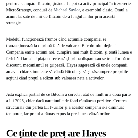
pentru a cumpăra Bitcoin, ținându-l apoi ca activ principal în trezorerie.
MicroStrategy, condusă de
Michael Saylor
, e exemplul clasic. Omul a
acumulat sute de mii de Bitcoin de-a lungul anilor prin această
strategie.
Modelul funcționează frumos când acțiunile companiei se
tranzacționează la o primă față de valoarea Bitcoin-ului deținut.
Compania emite acțiuni noi, cumpără mai mult Bitcoin, și toată lumea e
fericită. Dar când piața corectează și prima dispare sau se transformă în
discount, mecanismul se gripează. Hayes sugerează că unele companii
au avut chiar stimulente să vândă Bitcoin și să-și răscumpere propriile
acțiuni când prețul a scăzut sub valoarea netă a activelor.
Asta explică parțial de ce Bitcoin a corectat atât de mult în a doua parte
a lui 2025, chiar dacă narațiunile de fond rămâneau pozitive. Cererea
structurală din partea ETF-urilor și a acestor companii s-a diminuat
temporar, iar prețul a rămas expus la presiunea vânzătorilor.
Ce ținte de preț are Hayes