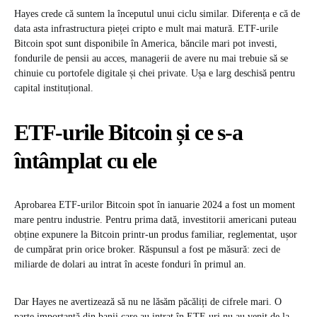
Hayes crede că suntem la începutul unui ciclu similar. Diferența e că de
data asta infrastructura pieței cripto e mult mai matură. ETF-urile
Bitcoin spot sunt disponibile în America, băncile mari pot investi,
fondurile de pensii au acces, managerii de avere nu mai trebuie să se
chinuie cu portofele digitale și chei private. Ușa e larg deschisă pentru
capital instituțional.
ETF-urile Bitcoin și ce s-a
întâmplat cu ele
Aprobarea ETF-urilor Bitcoin spot în ianuarie 2024 a fost un moment
mare pentru industrie. Pentru prima dată, investitorii americani puteau
obține expunere la Bitcoin printr-un produs familiar, reglementat, ușor
de cumpărat prin orice broker. Răspunsul a fost pe măsură: zeci de
miliarde de dolari au intrat în aceste fonduri în primul an.
Dar Hayes ne avertizează să nu ne lăsăm păcăliți de cifrele mari. O
parte importantă din banii care au intrat în ETF-uri nu au venit de la