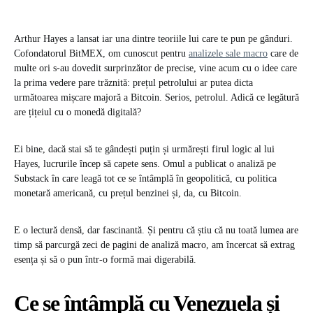
Arthur Hayes a lansat iar una dintre teoriile lui care te pun pe gânduri.
Cofondatorul BitMEX, om cunoscut pentru
analizele sale macro
care de
multe ori s-au dovedit surprinzător de precise, vine acum cu o idee care
la prima vedere pare trăznită: prețul petrolului ar putea dicta
următoarea mișcare majoră a Bitcoin. Serios, petrolul. Adică ce legătură
are țițeiul cu o monedă digitală?
Ei bine, dacă stai să te gândești puțin și urmărești firul logic al lui
Hayes, lucrurile încep să capete sens. Omul a publicat o analiză pe
Substack în care leagă tot ce se întâmplă în geopolitică, cu politica
monetară americană, cu prețul benzinei și, da, cu Bitcoin.
E o lectură densă, dar fascinantă. Și pentru că știu că nu toată lumea are
timp să parcurgă zeci de pagini de analiză macro, am încercat să extrag
esența și să o pun într-o formă mai digerabilă.
Ce se întâmplă cu Venezuela și