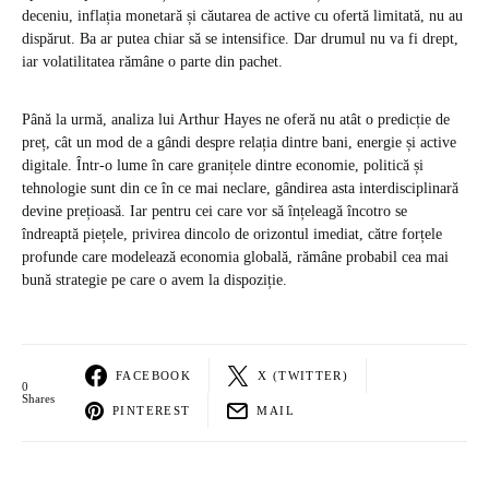
deceniu, inflația monetară și căutarea de active cu ofertă limitată, nu au
dispărut. Ba ar putea chiar să se intensifice. Dar drumul nu va fi drept,
iar volatilitatea rămâne o parte din pachet.
Până la urmă, analiza lui Arthur Hayes ne oferă nu atât o predicție de
preț, cât un mod de a gândi despre relația dintre bani, energie și active
digitale. Într-o lume în care granițele dintre economie, politică și
tehnologie sunt din ce în ce mai neclare, gândirea asta interdisciplinară
devine prețioasă. Iar pentru cei care vor să înțeleagă încotro se
îndreaptă piețele, privirea dincolo de orizontul imediat, către forțele
profunde care modelează economia globală, rămâne probabil cea mai
bună strategie pe care o avem la dispoziție.
FACEBOOK
X (TWITTER)
0
Shares
PINTEREST
MAIL