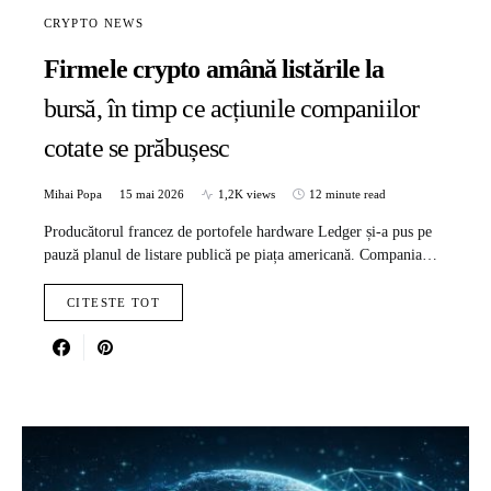
CRYPTO NEWS
Firmele crypto amână listările la
bursă, în timp ce acțiunile companiilor
cotate se prăbușesc
Mihai Popa
15 mai 2026
1,2K views
12 minute read
Producătorul francez de portofele hardware Ledger și-a pus pe
pauză planul de listare publică pe piața americană. Compania…
CITESTE TOT