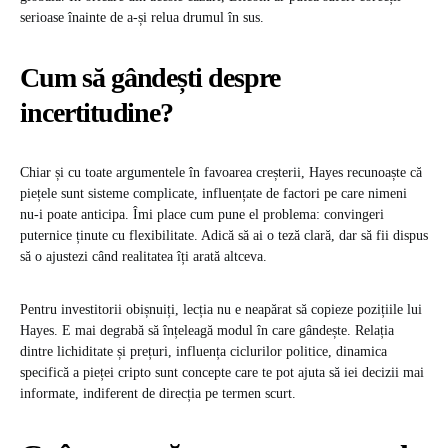
serioase înainte de a-și relua drumul în sus.
Cum să gândești despre
incertitudine?
Chiar și cu toate argumentele în favoarea creșterii, Hayes recunoaște că
piețele sunt sisteme complicate, influențate de factori pe care nimeni
nu-i poate anticipa. Îmi place cum pune el problema: convingeri
puternice ținute cu flexibilitate. Adică să ai o teză clară, dar să fii dispus
să o ajustezi când realitatea îți arată altceva.
Pentru investitorii obișnuiți, lecția nu e neapărat să copieze pozițiile lui
Hayes. E mai degrabă să înțeleagă modul în care gândește. Relația
dintre lichiditate și prețuri, influența ciclurilor politice, dinamica
specifică a pieței cripto sunt concepte care te pot ajuta să iei decizii mai
informate, indiferent de direcția pe termen scurt.