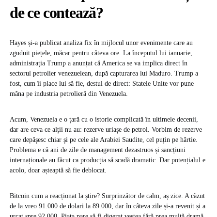
de ce contează?
Hayes și-a publicat analiza fix în mijlocul unor evenimente care au
zguduit piețele, măcar pentru câteva ore. La începutul lui ianuarie,
administrația Trump a anunțat că America se va implica direct în
sectorul petrolier venezuelean, după capturarea lui Maduro. Trump a
fost, cum îi place lui să fie, destul de direct: Statele Unite vor pune
mâna pe industria petrolieră din Venezuela.
Acum, Venezuela e o țară cu o istorie complicată în ultimele decenii,
dar are ceva ce alții nu au: rezerve uriașe de petrol. Vorbim de rezerve
care depășesc chiar și pe cele ale Arabiei Saudite, cel puțin pe hârtie.
Problema e că ani de zile de management dezastruos și sancțiuni
internaționale au făcut ca producția să scadă dramatic. Dar potențialul e
acolo, doar așteaptă să fie deblocat.
Bitcoin cum a reacționat la știre? Surprinzător de calm, aș zice. A căzut
de la vreo 91.000 de dolari la 89.000, dar în câteva zile și-a revenit și a
urcat spre 92.000. Piața pare să fi digerat vestea fără prea multă dramă.