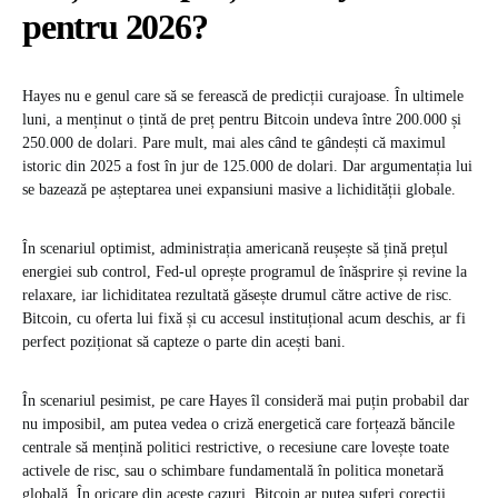
pentru 2026?
Hayes nu e genul care să se ferească de predicții curajoase. În ultimele
luni, a menținut o țintă de preț pentru Bitcoin undeva între 200.000 și
250.000 de dolari. Pare mult, mai ales când te gândești că maximul
istoric din 2025 a fost în jur de 125.000 de dolari. Dar argumentația lui
se bazează pe așteptarea unei expansiuni masive a lichidității globale.
În scenariul optimist, administrația americană reușește să țină prețul
energiei sub control, Fed-ul oprește programul de înăsprire și revine la
relaxare, iar lichiditatea rezultată găsește drumul către active de risc.
Bitcoin, cu oferta lui fixă și cu accesul instituțional acum deschis, ar fi
perfect poziționat să capteze o parte din acești bani.
În scenariul pesimist, pe care Hayes îl consideră mai puțin probabil dar
nu imposibil, am putea vedea o criză energetică care forțează băncile
centrale să mențină politici restrictive, o recesiune care lovește toate
activele de risc, sau o schimbare fundamentală în politica monetară
globală. În oricare din aceste cazuri, Bitcoin ar putea suferi corecții