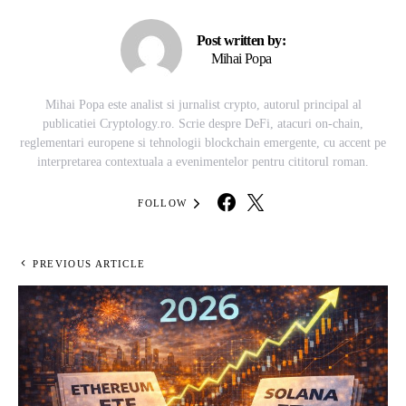
Post written by:
Mihai Popa
Mihai Popa este analist si jurnalist crypto, autorul principal al
publicatiei Cryptology.ro. Scrie despre DeFi, atacuri on-chain,
reglementari europene si tehnologii blockchain emergente, cu accent pe
interpretarea contextuala a evenimentelor pentru cititorul roman.
FOLLOW
PREVIOUS ARTICLE