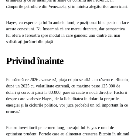
urmărești și ce se întâmplă în sălile de consiliu ale Fed-ului, în
câmpurile petroliere din Venezuela, și în mintea alegătorilor americani.
Hayes, cu experiența lui în ambele lumi, e poziționat bine pentru a face
aceste conexiuni. Nu înseamnă că are mereu dreptate, dar perspectiva
lui oferă o fereastră spre modul în care gândesc unii dintre cei mai
sofisticați jucători din piață.
Privind înainte
Pe măsură ce 2026 avansează, piața cripto se află la o răscruce. Bitcoin,
după un 2025 cu volatilitate extremă, cu maxime peste 125.000 de
dolari și corecții până la 80.000, pare să caute o nouă direcție. Factorii
despre care vorbește Hayes, de la lichiditatea în dolari la prețurile
energiei și la ciclurile politice, vor juca probabil un rol important în ce
urmează.
Pentru investitorii pe termen lung, mesajul lui Hayes e unul de
optimism prudent. Forțele care au alimentat creșterea Bitcoin în ultimul