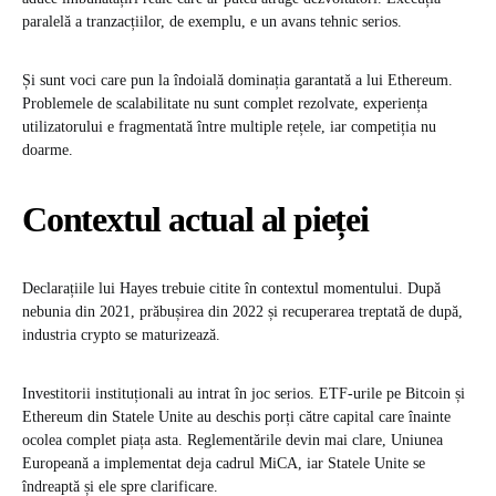
paralelă a tranzacțiilor, de exemplu, e un avans tehnic serios.
Și sunt voci care pun la îndoială dominația garantată a lui Ethereum.
Problemele de scalabilitate nu sunt complet rezolvate, experiența
utilizatorului e fragmentată între multiple rețele, iar competiția nu
doarme.
Contextul actual al pieței
Declarațiile lui Hayes trebuie citite în contextul momentului. După
nebunia din 2021, prăbușirea din 2022 și recuperarea treptată de după,
industria crypto se maturizează.
Investitorii instituționali au intrat în joc serios. ETF-urile pe Bitcoin și
Ethereum din Statele Unite au deschis porți către capital care înainte
ocolea complet piața asta. Reglementările devin mai clare, Uniunea
Europeană a implementat deja cadrul MiCA, iar Statele Unite se
îndreaptă și ele spre clarificare.