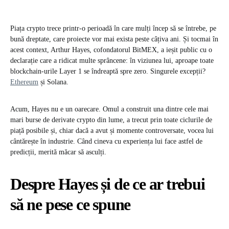
Piața crypto trece printr-o perioadă în care mulți încep să se întrebe, pe
bună dreptate, care proiecte vor mai exista peste câțiva ani. Și tocmai în
acest context, Arthur Hayes, cofondatorul BitMEX, a ieșit public cu o
declarație care a ridicat multe sprâncene: în viziunea lui, aproape toate
blockchain-urile Layer 1 se îndreaptă spre zero. Singurele excepții?
Ethereum
și Solana.
Acum, Hayes nu e un oarecare. Omul a construit una dintre cele mai
mari burse de derivate crypto din lume, a trecut prin toate ciclurile de
piață posibile și, chiar dacă a avut și momente controversate, vocea lui
cântărește în industrie. Când cineva cu experiența lui face astfel de
predicții, merită măcar să asculți.
Despre Hayes și de ce ar trebui
să ne pese ce spune