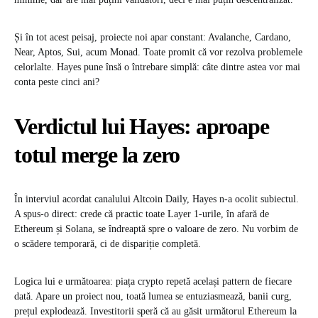
Și în tot acest peisaj, proiecte noi apar constant: Avalanche, Cardano,
Near, Aptos, Sui, acum Monad. Toate promit că vor rezolva problemele
celorlalte. Hayes pune însă o întrebare simplă: câte dintre astea vor mai
conta peste cinci ani?
Verdictul lui Hayes: aproape
totul merge la zero
În interviul acordat canalului Altcoin Daily, Hayes n-a ocolit subiectul.
A spus-o direct: crede că practic toate Layer 1-urile, în afară de
Ethereum și Solana, se îndreaptă spre o valoare de zero. Nu vorbim de
o scădere temporară, ci de dispariție completă.
Logica lui e următoarea: piața crypto repetă același pattern de fiecare
dată. Apare un proiect nou, toată lumea se entuziasmează, banii curg,
prețul explodează. Investitorii speră că au găsit următorul Ethereum la