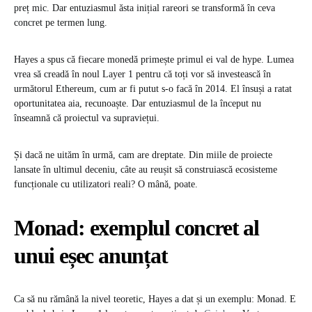
preț mic. Dar entuziasmul ăsta inițial rareori se transformă în ceva
concret pe termen lung.
Hayes a spus că fiecare monedă primește primul ei val de hype. Lumea
vrea să creadă în noul Layer 1 pentru că toți vor să investească în
următorul Ethereum, cum ar fi putut s-o facă în 2014. El însuși a ratat
oportunitatea aia, recunoaște. Dar entuziasmul de la început nu
înseamnă că proiectul va supraviețui.
Și dacă ne uităm în urmă, cam are dreptate. Din miile de proiecte
lansate în ultimul deceniu, câte au reușit să construiască ecosisteme
funcționale cu utilizatori reali? O mână, poate.
Monad: exemplul concret al
unui eșec anunțat
Ca să nu rămână la nivel teoretic, Hayes a dat și un exemplu: Monad. E