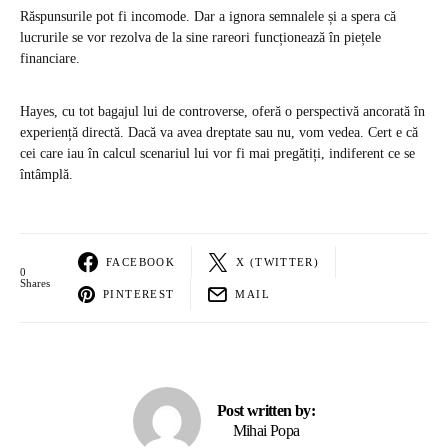
Răspunsurile pot fi incomode. Dar a ignora semnalele și a spera că
lucrurile se vor rezolva de la sine rareori funcționează în piețele
financiare.
Hayes, cu tot bagajul lui de controverse, oferă o perspectivă ancorată în
experiență directă. Dacă va avea dreptate sau nu, vom vedea. Cert e că
cei care iau în calcul scenariul lui vor fi mai pregătiți, indiferent ce se
întâmplă.
FACEBOOK
X (TWITTER)
0
Shares
PINTEREST
MAIL
Post written by:
Mihai Popa