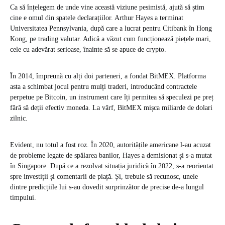
Ca să înțelegem de unde vine această viziune pesimistă, ajută să știm
cine e omul din spatele declarațiilor. Arthur Hayes a terminat
Universitatea Pennsylvania, după care a lucrat pentru Citibank în Hong
Kong, pe trading valutar. Adică a văzut cum funcționează piețele mari,
cele cu adevărat serioase, înainte să se apuce de crypto.
În 2014, împreună cu alți doi parteneri, a fondat BitMEX. Platforma
asta a schimbat jocul pentru mulți traderi, introducând contractele
perpetue pe Bitcoin, un instrument care îți permitea să speculezi pe preț
fără să deții efectiv moneda. La vârf, BitMEX mișca miliarde de dolari
zilnic.
Evident, nu totul a fost roz. În 2020, autoritățile americane l-au acuzat
de probleme legate de spălarea banilor, Hayes a demisionat și s-a mutat
în Singapore. După ce a rezolvat situația juridică în 2022, s-a reorientat
spre investiții și comentarii de piață. Și, trebuie să recunosc, unele
dintre predicțiile lui s-au dovedit surprinzător de precise de-a lungul
timpului.