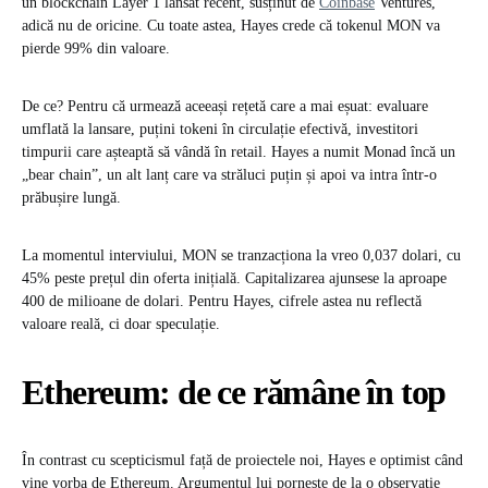
un blockchain Layer 1 lansat recent, susținut de
Coinbase
Ventures,
adică nu de oricine. Cu toate astea, Hayes crede că tokenul MON va
pierde 99% din valoare.
De ce? Pentru că urmează aceeași rețetă care a mai eșuat: evaluare
umflată la lansare, puțini tokeni în circulație efectivă, investitori
timpurii care așteaptă să vândă în retail. Hayes a numit Monad încă un
„bear chain”, un alt lanț care va străluci puțin și apoi va intra într-o
prăbușire lungă.
La momentul interviului, MON se tranzacționa la vreo 0,037 dolari, cu
45% peste prețul din oferta inițială. Capitalizarea ajunsese la aproape
400 de milioane de dolari. Pentru Hayes, cifrele astea nu reflectă
valoare reală, ci doar speculație.
Ethereum: de ce rămâne în top
În contrast cu scepticismul față de proiectele noi, Hayes e optimist când
vine vorba de Ethereum. Argumentul lui pornește de la o observație