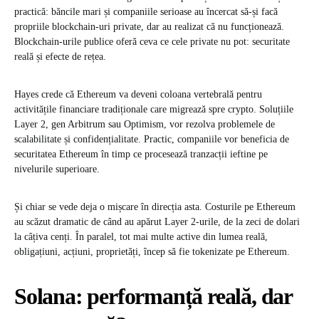
practică: băncile mari și companiile serioase au încercat să-și facă
propriile blockchain-uri private, dar au realizat că nu funcționează.
Blockchain-urile publice oferă ceva ce cele private nu pot: securitate
reală și efecte de rețea.
Hayes crede că Ethereum va deveni coloana vertebrală pentru
activitățile financiare tradiționale care migrează spre crypto. Soluțiile
Layer 2, gen Arbitrum sau Optimism, vor rezolva problemele de
scalabilitate și confidențialitate. Practic, companiile vor beneficia de
securitatea Ethereum în timp ce procesează tranzacții ieftine pe
nivelurile superioare.
Și chiar se vede deja o mișcare în direcția asta. Costurile pe Ethereum
au scăzut dramatic de când au apărut Layer 2-urile, de la zeci de dolari
la câțiva cenți. În paralel, tot mai multe active din lumea reală,
obligațiuni, acțiuni, proprietăți, încep să fie tokenizate pe Ethereum.
Solana: performanță reală, dar