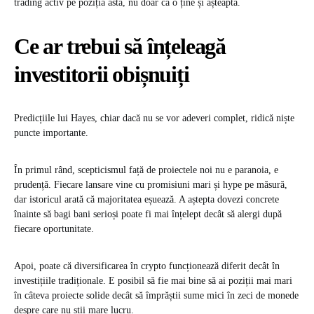
trading activ pe poziția asta, nu doar că o ține și așteaptă.
Ce ar trebui să înțeleagă
investitorii obișnuiți
Predicțiile lui Hayes, chiar dacă nu se vor adeveri complet, ridică niște
puncte importante.
În primul rând, scepticismul față de proiectele noi nu e paranoia, e
prudență. Fiecare lansare vine cu promisiuni mari și hype pe măsură,
dar istoricul arată că majoritatea eșuează. A aștepta dovezi concrete
înainte să bagi bani serioși poate fi mai înțelept decât să alergi după
fiecare oportunitate.
Apoi, poate că diversificarea în crypto funcționează diferit decât în
investițiile tradiționale. E posibil să fie mai bine să ai poziții mai mari
în câteva proiecte solide decât să împrăștii sume mici în zeci de monede
despre care nu știi mare lucru.