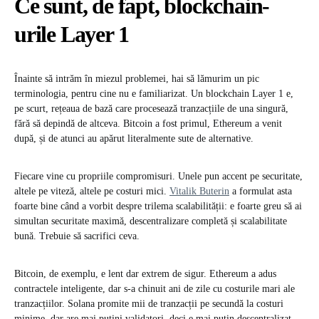
Ce sunt, de fapt, blockchain-
urile Layer 1
Înainte să intrăm în miezul problemei, hai să lămurim un pic
terminologia, pentru cine nu e familiarizat. Un blockchain Layer 1 e,
pe scurt, rețeaua de bază care procesează tranzacțiile de una singură,
fără să depindă de altceva. Bitcoin a fost primul, Ethereum a venit
după, și de atunci au apărut literalmente sute de alternative.
Fiecare vine cu propriile compromisuri. Unele pun accent pe securitate,
altele pe viteză, altele pe costuri mici.
Vitalik Buterin
a formulat asta
foarte bine când a vorbit despre trilema scalabilității: e foarte greu să ai
simultan securitate maximă, descentralizare completă și scalabilitate
bună. Trebuie să sacrifici ceva.
Bitcoin, de exemplu, e lent dar extrem de sigur. Ethereum a adus
contractele inteligente, dar s-a chinuit ani de zile cu costurile mari ale
tranzacțiilor. Solana promite mii de tranzacții pe secundă la costuri
minime, dar are mai puțini validatori, deci e mai puțin descentralizat.