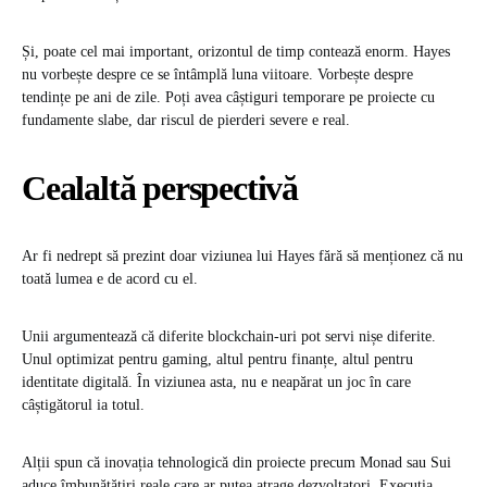
Și, poate cel mai important, orizontul de timp contează enorm. Hayes
nu vorbește despre ce se întâmplă luna viitoare. Vorbește despre
tendințe pe ani de zile. Poți avea câștiguri temporare pe proiecte cu
fundamente slabe, dar riscul de pierderi severe e real.
Cealaltă perspectivă
Ar fi nedrept să prezint doar viziunea lui Hayes fără să menționez că nu
toată lumea e de acord cu el.
Unii argumentează că diferite blockchain-uri pot servi nișe diferite.
Unul optimizat pentru gaming, altul pentru finanțe, altul pentru
identitate digitală. În viziunea asta, nu e neapărat un joc în care
câștigătorul ia totul.
Alții spun că inovația tehnologică din proiecte precum Monad sau Sui
aduce îmbunătățiri reale care ar putea atrage dezvoltatori. Execuția