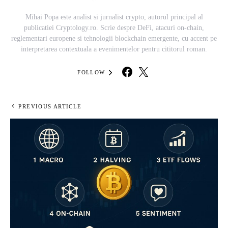
Mihai Popa este analist si jurnalist crypto, autorul principal al
publicatiei Cryptology.ro. Scrie despre DeFi, atacuri on-chain,
reglementari europene si tehnologii blockchain emergente, cu accent pe
interpretarea contextuala a evenimentelor pentru cititorul roman.
FOLLOW
PREVIOUS ARTICLE