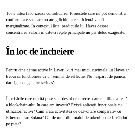
Toate astea favorizează consolidarea. Proiectele care nu pot demonstra
conformitate sau care nu atrag lichiditate suficientă vor fi
marginalizate. În contextul ăsta, predicțiile lui Hayes despre
concentrarea valorii în câteva rețele principale nu par deloc exagerate.
În loc de încheiere
Pentru cine deține active în Layer 1-uri mai mici, cuvintele lui Hayes ar
trebui să funcționeze ca un semnal de reflecție. Nu neapărat de panică,
dar sigur de gândire serioasă.
Întrebările care merită puse sunt destul de directe: care e utilitatea reală
a blockchain-ului în care am investit? Există aplicații funcționale cu
utilizatori activi? Cum arată activitatea de dezvoltare comparativ cu
Ethereum sau Solana? Cât de mult din totalul de tokeni poate fi vândut
pe piață?