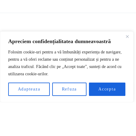
CRYPTO NEWS
CRYPTO TRADING
Apreciem confidențialitatea dumneavoastră
Trei altcoins pe care
Folosim cookie-uri pentru a vă îmbunătăți experiența de navigare,
pentru a vă oferi reclame sau conținut personalizat și pentru a ne
analiza traficul. Făcând clic pe „Accept toate”, sunteți de acord cu
le cumpără investitorii
utilizarea cookie-urilor.
RO
mari înainte de
Adapteaza
Refuza
Accepta
decembrie
593 views
6 minute read