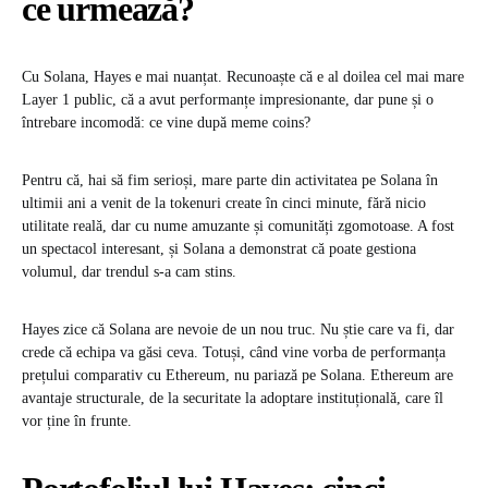
ce urmează?
Cu Solana, Hayes e mai nuanțat. Recunoaște că e al doilea cel mai mare
Layer 1 public, că a avut performanțe impresionante, dar pune și o
întrebare incomodă: ce vine după meme coins?
Pentru că, hai să fim serioși, mare parte din activitatea pe Solana în
ultimii ani a venit de la tokenuri create în cinci minute, fără nicio
utilitate reală, dar cu nume amuzante și comunități zgomotoase. A fost
un spectacol interesant, și Solana a demonstrat că poate gestiona
volumul, dar trendul s-a cam stins.
Hayes zice că Solana are nevoie de un nou truc. Nu știe care va fi, dar
crede că echipa va găsi ceva. Totuși, când vine vorba de performanța
prețului comparativ cu Ethereum, nu pariază pe Solana. Ethereum are
avantaje structurale, de la securitate la adoptare instituțională, care îl
vor ține în frunte.