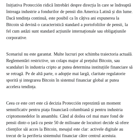
Inițiativa Protección ridică întrebări despre direcția în care se îndreaptă
întreaga industrie a fondurilor de pensii din America Latină și din lume.
Dacă tendința continuă, este posibil ca în câțiva ani expunerea la
Bitcoin să devină o caracteristică standard a portofoliilor de pensii, la
fel cum astăzi sunt standard acțiunile internaționale sau obligațiunile
corporative.
Scenariul nu este garantat. Multe lucruri pot schimba traiectoria actuală.
Reglementări restrictive, un colaps major al prețului Bitcoin, sau
scandaluri în industria cripto ar putea determina instituțiile financiare să
se retragă. Pe de altă parte, o adopție mai largă, claritate regulatorie
sporită și integrarea Bitcoin în sistemul financiar global ar putea
accelera tendința.
Ceea ce este cert este că decizia Protección reprezintă un moment
semnificativ pentru piața financiară columbiană și pentru industria
criptomonedelor în ansamblu. Când al doilea cel mai mare fond de
pensii dintr-o țară cu peste 50 de milioane de locuitori decide să ofere
clienților săi acces la Bitcoin, mesajul este clar: activele digitale au
trecut de la periferia sistemului financiar către centrul acestuia.