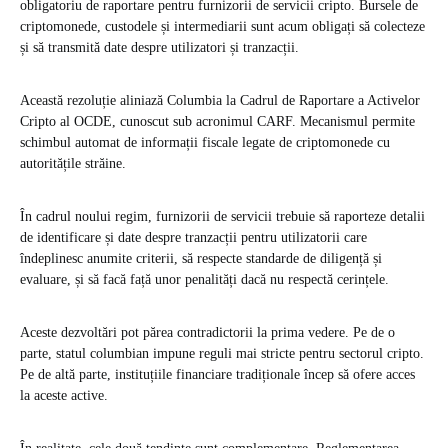
obligatoriu de raportare pentru furnizorii de servicii cripto. Bursele de
criptomonede, custodele și intermediarii sunt acum obligați să colecteze
și să transmită date despre utilizatori și tranzacții.
Această rezoluție aliniază Columbia la Cadrul de Raportare a Activelor
Cripto al OCDE, cunoscut sub acronimul CARF. Mecanismul permite
schimbul automat de informații fiscale legate de criptomonede cu
autoritățile străine.
În cadrul noului regim, furnizorii de servicii trebuie să raporteze detalii
de identificare și date despre tranzacții pentru utilizatorii care
îndeplinesc anumite criterii, să respecte standarde de diligență și
evaluare, și să facă față unor penalități dacă nu respectă cerințele.
Aceste dezvoltări pot părea contradictorii la prima vedere. Pe de o
parte, statul columbian impune reguli mai stricte pentru sectorul cripto.
Pe de altă parte, instituțiile financiare tradiționale încep să ofere acces
la aceste active.