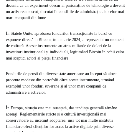
deceniu ca un experiment obscur al pasionaților de tehnologie a devenit
un activ recunoscut, discutat în consiliile de administrație ale celor mai
mari companii din lume.
În Statele Unite, aprobarea fondurilor tranzacționate la bursă cu
expunere directă la Bitcoin, în ianuarie 2024, a reprezentat un moment
de cotitură. Aceste instrumente au atras miliarde de dolari de la
investitori instituționali și individuali, legitimând Bitcoin în ochii celor
mai sceptici actori ai pieței financiare.
Fondurile de pensii din diverse state americane au început să aloce
procente modeste din portofolii către aceste instrumente, urmând
exemplul unor fonduri suverane și al unor mari companii de
administrare a activelor.
În Europa, situația este mai nuanțată, dar tendința generală rămâne
aceeași. Reglementările stricte și o cultură investițională mai
conservatoare au încetinit adoptarea, însă tot mai multe instituții
financiare oferă clienților lor acces la active digitale prin diverse