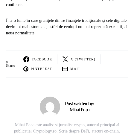
continente.
Într-o lume în care granițele dintre finanțele tradiționale și cele digitale
devin tot mai estompate, astfel de evoluții nu mai reprezintă excepții, ci
noua normalitate.
FACEBOOK
X (TWITTER)
0
Shares
PINTEREST
MAIL
Post written by:
Mihai Popa
Mihai Popa este analist si jurnalist crypto, autorul principal al
publicatiei Cryptology.ro. Scrie despre DeFi, atacuri on-chain,