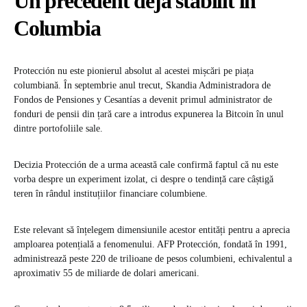
Un precedent deja stabilit în
Columbia
Protección nu este pionierul absolut al acestei mișcări pe piața
columbiană. În septembrie anul trecut, Skandia Administradora de
Fondos de Pensiones y Cesantías a devenit primul administrator de
fonduri de pensii din țară care a introdus expunerea la Bitcoin în unul
dintre portofoliile sale.
Decizia Protección de a urma această cale confirmă faptul că nu este
vorba despre un experiment izolat, ci despre o tendință care câștigă
teren în rândul instituțiilor financiare columbiene.
Este relevant să înțelegem dimensiunile acestor entități pentru a aprecia
amploarea potențială a fenomenului. AFP Protección, fondată în 1991,
administrează peste 220 de trilioane de pesos columbieni, echivalentul a
aproximativ 55 de miliarde de dolari americani.