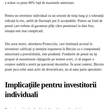
a scăzut cu peste 80% față de maximele anterioare.
Pentru un investitor individual cu un orizont de timp lung și o toleranță
ridicată la risc, astfel de fluctuații pot fi acceptabile. Pentru un fond de
pensii care trebuie să garanteze plăți către pensionari la date fixe,
situația este mai complicată.
Din acest motiv, abordarea Protección, care limitează accesul la
investitori calificați și menține expunerea la Bitcoin ca o componentă
minoritară a portofoliului, este prudentă. Fondurile de pensii nu își
propun să maximizeze câștigurile pe termen scurt, ci să asigure o
creștere stabilă a averii pe parcursul deceniilor. În acest context, Bitcoin
poate juca rolul unui activ de diversificare, nu al unui pariu speculativ.
Implicațiile pentru investitorii
individuali