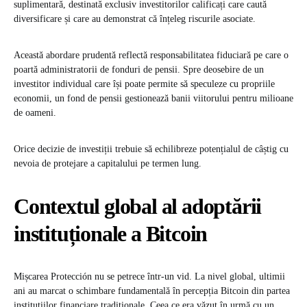
suplimentară, destinată exclusiv investitorilor calificați care caută
diversificare și care au demonstrat că înțeleg riscurile asociate.
Această abordare prudentă reflectă responsabilitatea fiduciară pe care o
poartă administratorii de fonduri de pensii. Spre deosebire de un
investitor individual care își poate permite să speculeze cu propriile
economii, un fond de pensii gestionează banii viitorului pentru milioane
de oameni.
Orice decizie de investiții trebuie să echilibreze potențialul de câștig cu
nevoia de protejare a capitalului pe termen lung.
Contextul global al adoptării
instituționale a Bitcoin
Mișcarea Protección nu se petrece într-un vid. La nivel global, ultimii
ani au marcat o schimbare fundamentală în percepția Bitcoin din partea
instituțiilor financiare tradiționale. Ceea ce era văzut în urmă cu un