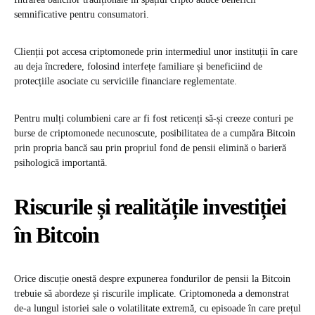
semnificative pentru consumatori.
Clienții pot accesa criptomonede prin intermediul unor instituții în care
au deja încredere, folosind interfețe familiare și beneficiind de
protecțiile asociate cu serviciile financiare reglementate.
Pentru mulți columbieni care ar fi fost reticenți să-și creeze conturi pe
burse de criptomonede necunoscute, posibilitatea de a cumpăra Bitcoin
prin propria bancă sau prin propriul fond de pensii elimină o barieră
psihologică importantă.
Riscurile și realitățile investiției
în Bitcoin
Orice discuție onestă despre expunerea fondurilor de pensii la Bitcoin
trebuie să abordeze și riscurile implicate. Criptomoneda a demonstrat
de-a lungul istoriei sale o volatilitate extremă, cu episoade în care prețul