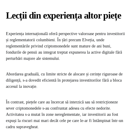
Lecții din experiența altor piețe
Experiența internațională oferă perspective valoroase pentru investitorii
și reglementatorii columbieni. În țări precum Elveția, unde
reglementările privind criptomonedele sunt mature de ani buni,
fondurile de pensii au integrat treptat expunerea la active digitale fără
perturbări majore ale sistemului.
Abordarea graduală, cu limite stricte de alocare și cerințe riguroase de
diligență, s-a dovedit eficientă în protejarea investitorilor fără a bloca
accesul la inovație.
În contrast, piețele care au încercat să interzică sau să restricționeze
sever criptomonedele s-au confruntat adesea cu efecte nedorite.
Activitatea s-a mutat în zone nereglementate, iar investitorii au fost
expuși la riscuri mai mari decât cele pe care le-ar fi întâmpinat într-un
cadru supravegheat.