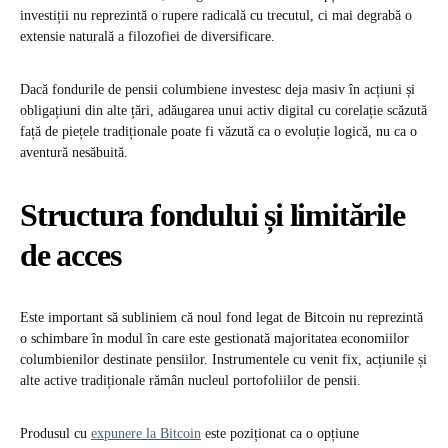
investiții nu reprezintă o rupere radicală cu trecutul, ci mai degrabă o
extensie naturală a filozofiei de diversificare.
Dacă fondurile de pensii columbiene investesc deja masiv în acțiuni și
obligațiuni din alte țări, adăugarea unui activ digital cu corelație scăzută
față de piețele tradiționale poate fi văzută ca o evoluție logică, nu ca o
aventură nesăbuită.
Structura fondului și limitările
de acces
Este important să subliniem că noul fond legat de Bitcoin nu reprezintă
o schimbare în modul în care este gestionată majoritatea economiilor
columbienilor destinate pensiilor. Instrumentele cu venit fix, acțiunile și
alte active tradiționale rămân nucleul portofoliilor de pensii.
Produsul cu
expunere la Bitcoin
este poziționat ca o opțiune