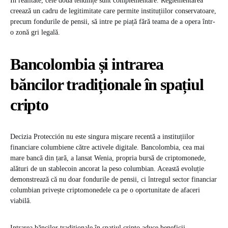
În realitate, cele două tendințe sunt complementare. Reglementarea
creează un cadru de legitimitate care permite instituțiilor conservatoare,
precum fondurile de pensii, să intre pe piață fără teama de a opera într-
o zonă gri legală.
Bancolombia și intrarea
băncilor tradiționale în spațiul
cripto
Decizia Protección nu este singura mișcare recentă a instituțiilor
financiare columbiene către activele digitale. Bancolombia, cea mai
mare bancă din țară, a lansat Wenia, propria bursă de criptomonede,
alături de un stablecoin ancorat la peso columbian. Această evoluție
demonstrează că nu doar fondurile de pensii, ci întregul sector financiar
columbian privește criptomonedele ca pe o oportunitate de afaceri
viabilă.
Intrarea băncilor tradiționale în spațiul cripto aduce beneficii