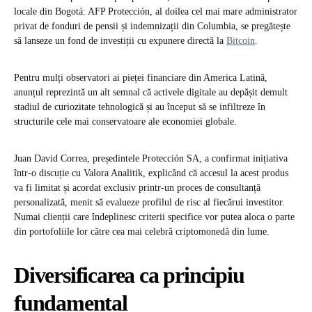
locale din Bogotá: AFP Protección, al doilea cel mai mare administrator
privat de fonduri de pensii și indemnizații din Columbia, se pregătește
să lanseze un fond de investiții cu expunere directă la
Bitcoin
.
Pentru mulți observatori ai pieței financiare din America Latină,
anunțul reprezintă un alt semnal că activele digitale au depășit demult
stadiul de curiozitate tehnologică și au început să se infiltreze în
structurile cele mai conservatoare ale economiei globale.
Juan David Correa, președintele Protección SA, a confirmat inițiativa
într-o discuție cu Valora Analitik, explicând că accesul la acest produs
va fi limitat și acordat exclusiv printr-un proces de consultanță
personalizată, menit să evalueze profilul de risc al fiecărui investitor.
Numai clienții care îndeplinesc criterii specifice vor putea aloca o parte
din portofoliile lor către cea mai celebră criptomonedă din lume.
Diversificarea ca principiu
fundamental