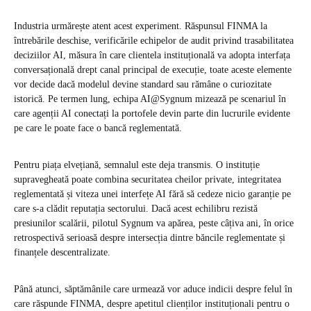
Industria urmărește atent acest experiment. Răspunsul FINMA la
întrebările deschise, verificările echipelor de audit privind trasabilitatea
deciziilor AI, măsura în care clientela instituțională va adopta interfața
conversațională drept canal principal de execuție, toate aceste elemente
vor decide dacă modelul devine standard sau rămâne o curiozitate
istorică. Pe termen lung, echipa AI@Sygnum mizează pe scenariul în
care agenții AI conectați la portofele devin parte din lucrurile evidente
pe care le poate face o bancă reglementată.
Pentru piața elvețiană, semnalul este deja transmis. O instituție
supravegheată poate combina securitatea cheilor private, integritatea
reglementată și viteza unei interfețe AI fără să cedeze nicio garanție pe
care s-a clădit reputația sectorului. Dacă acest echilibru rezistă
presiunilor scalării, pilotul Sygnum va apărea, peste câțiva ani, în orice
retrospectivă serioasă despre intersecția dintre băncile reglementate și
finanțele descentralizate.
Până atunci, săptămânile care urmează vor aduce indicii despre felul în
care răspunde FINMA, despre apetitul clienților instituționali pentru o