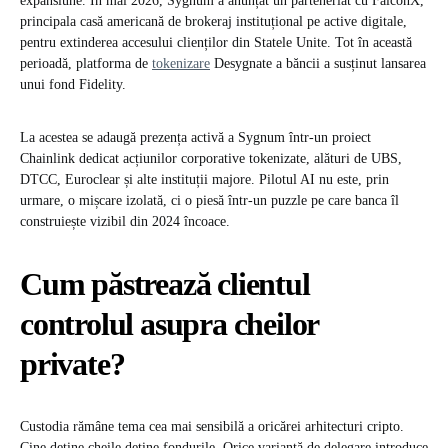
expansiune. În mai 2026, Sygnum a anunțat un parteneriat cu FalconX,
principala casă americană de brokeraj instituțional pe active digitale,
pentru extinderea accesului clienților din Statele Unite. Tot în această
perioadă, platforma de
tokenizare
Desygnate a băncii a susținut lansarea
unui fond Fidelity.
La acestea se adaugă prezența activă a Sygnum într-un proiect
Chainlink dedicat acțiunilor corporative tokenizate, alături de UBS,
DTCC, Euroclear și alte instituții majore. Pilotul AI nu este, prin
urmare, o mișcare izolată, ci o piesă într-un puzzle pe care banca îl
construiește vizibil din 2024 încoace.
Cum păstrează clientul
controlul asupra cheilor
private
?
Custodia rămâne tema cea mai sensibilă a oricărei arhitecturi cripto.
Cine deține cheile deține fondurile. Orice variantă de delegare introduce