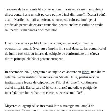
Trecerea de la asistenți AI conversaționali la sisteme care manipulează
direct conturi este un salt pe care puține bănci din lume îl făcuseră până
acum. Marile instituții americane și europene folosesc inteligență
artificială pentru detectarea fraudelor, pentru analiza riscului de credit
sau pentru sumarizarea documentelor.
Execuția efectivă pe blockchain a rămas, în general, în mâinile
operatorilor umani. Sygnum a împins linia mai departe, iar comunicatul
de luni a fost citit cu interes de echipele de conformitate din câteva
dintre principalele bănci private europene.
În decembrie 2025, Sygnum a anunțat o colaborare cu
BNY
, una dintre
cele mai vechi instituții financiare din Statele Unite, pentru servicii
instituționale legate de criptoactive. Pilotul AI vine în continuarea
acelei mișcări. Banca pare să își construiască metodic o poziție de
interfață între lumea bancară clasică și ecosistemul DeFi.
Mișcarea cu agenți AI se inserează într-o strategie mai amplă de