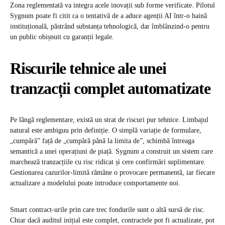
Zona reglementată va integra acele inovații sub forme verificate. Pilotul
Sygnum poate fi citit ca o tentativă de a aduce agenții AI într-o haină
instituțională, păstrând substanța tehnologică, dar îmblânzind-o pentru
un public obișnuit cu garanții legale.
Riscurile tehnice ale unei
tranzacții complet automatizate
Pe lângă reglementare, există un strat de riscuri pur tehnice. Limbajul
natural este ambiguu prin definiție. O simplă variație de formulare,
„cumpără” față de „cumpără până la limita de”, schimbă întreaga
semantică a unei operațiuni de piață. Sygnum a construit un sistem care
marchează tranzacțiile cu risc ridicat și cere confirmări suplimentare.
Gestionarea cazurilor-limită rămâne o provocare permanentă, iar fiecare
actualizare a modelului poate introduce comportamente noi.
Smart contract-urile prin care trec fondurile sunt o altă sursă de risc.
Chiar dacă auditul inițial este complet, contractele pot fi actualizate, pot