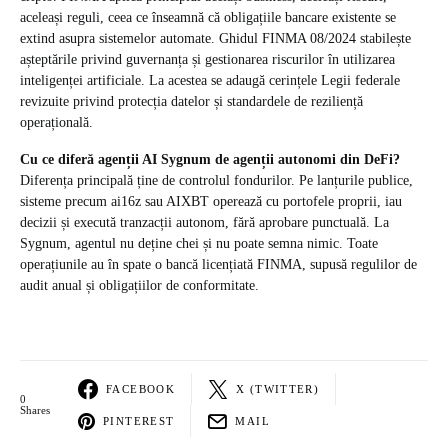
aceleași reguli, ceea ce înseamnă că obligațiile bancare existente se
extind asupra sistemelor automate. Ghidul FINMA 08/2024 stabilește
așteptările privind guvernanța și gestionarea riscurilor în utilizarea
inteligenței artificiale. La acestea se adaugă cerințele Legii federale
revizuite privind protecția datelor și standardele de reziliență
operațională.
Cu ce diferă agenții AI Sygnum de agenții autonomi din DeFi?
Diferența principală ține de controlul fondurilor. Pe lanțurile publice,
sisteme precum ai16z sau AIXBT operează cu portofele proprii, iau
decizii și execută tranzacții autonom, fără aprobare punctuală. La
Sygnum, agentul nu deține chei și nu poate semna nimic. Toate
operațiunile au în spate o bancă licențiată FINMA, supusă regulilor de
audit anual și obligațiilor de conformitate.
FACEBOOK
X (TWITTER)
0
Shares
PINTEREST
MAIL