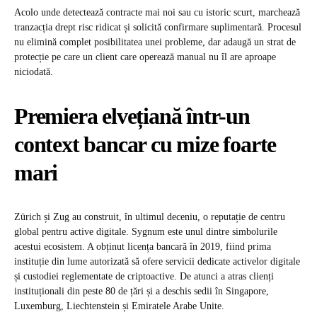
Acolo unde detectează contracte mai noi sau cu istoric scurt, marchează
tranzacția drept risc ridicat și solicită confirmare suplimentară. Procesul
nu elimină complet posibilitatea unei probleme, dar adaugă un strat de
protecție pe care un client care operează manual nu îl are aproape
niciodată.
Premiera elvețiană într-un
context bancar cu mize foarte
mari
Zürich și Zug au construit, în ultimul deceniu, o reputație de centru
global pentru active digitale. Sygnum este unul dintre simbolurile
acestui ecosistem. A obținut licența bancară în 2019, fiind prima
instituție din lume autorizată să ofere servicii dedicate activelor digitale
și custodiei reglementate de criptoactive. De atunci a atras clienți
instituționali din peste 80 de țări și a deschis sedii în Singapore,
Luxemburg, Liechtenstein și Emiratele Arabe Unite.