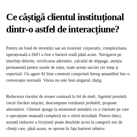
Ce câștigă clientul instituțional
dintr-o astfel de interacțiune
?
Pentru un fond de investiții sau un trezorier corporativ, complexitatea
operațională a DeFi a fost o barieră reală până acum. Navigarea pe
interfețe diferite, verificarea adreselor, calculul de slippage, atenția
permanentă pentru taxele de rețea, toate aceste sarcini cer timp și
expertiză. Un agent AI bine construit comprimă întreg ansamblul într-o
conversație normală. Viteza nu este însă singurul câștig.
Reducerea riscului de eroare contează la fel de mult. Agentul prezintă
riscul fiecărei mișcări, descompune rezultatul probabil, propune
alternative. Clientul ajunge la momentul semnării cu o claritate pe care
o operațiune manuală complexă nu o oferă niciodată. Pentru bănci,
această reducere a fricțiunii poate deschide acces la categorii noi de
clienți care, până acum, se opreau în fața barierei tehnice.