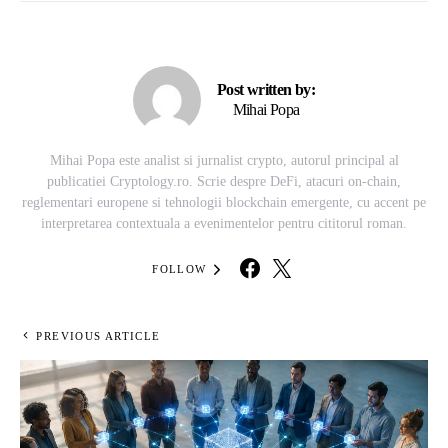
Post written by:
Mihai Popa
Mihai Popa este analist si jurnalist crypto, autorul principal al
publicatiei Cryptology.ro. Scrie despre DeFi, atacuri on-chain,
reglementari europene si tehnologii blockchain emergente, cu accent pe
interpretarea contextuala a evenimentelor pentru cititorul roman.
FOLLOW
PREVIOUS ARTICLE