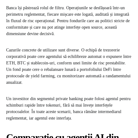
Banca își păstrează rolul de filtru. Operațiunile se desfășoară într-un
perimetru reglementat, fiecare mișcare este logată, auditată și integrată
în fluxul de risc operațional. Pentru fondurile care au politici stricte de
conformitate și care nu pot atinge interfețe open source, această
dimensiune devine decisivă.
Cazurile concrete de utilizare sunt diverse. O echipă de trezorerie
corporativă poate cere agentului să echilibreze automat o expunere între
ETH, BTC și stablecoin-uri, conform unei limite de risc prestabilite.
Un fond poate cere o rebalansare lunară a portofoliului DeFi între
protocoale de yield farming, cu monitorizare automată a randamentului
anualizat.
Un investitor din segmentul private banking poate folosi agentul pentru
schimburi rapide între tokenuri, fără să mai învețe interfețele
protocoalelor. În toate aceste scenarii, banca rămâne intermediarul
reglementat, iar agentul este interfața.
Comparație cu agenții AI din