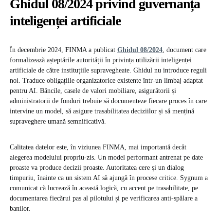
Ghidul 08/2024 privind guvernanța
inteligenței artificiale
În decembrie 2024, FINMA a publicat
Ghidul 08/2024
, document care
formalizează așteptările autorității în privința utilizării inteligenței
artificiale de către instituțiile supravegheate. Ghidul nu introduce reguli
noi. Traduce obligațiile organizatorice existente într-un limbaj adaptat
pentru AI. Băncile, casele de valori mobiliare, asigurătorii și
administratorii de fonduri trebuie să documenteze fiecare proces în care
intervine un model, să asigure trasabilitatea deciziilor și să mențină
supraveghere umană semnificativă.
Calitatea datelor este, în viziunea FINMA, mai importantă decât
alegerea modelului propriu-zis. Un model performant antrenat pe date
proaste va produce decizii proaste. Autoritatea cere și un dialog
timpuriu, înainte ca un sistem AI să ajungă în procese critice. Sygnum a
comunicat că lucrează în această logică, cu accent pe trasabilitate, pe
documentarea fiecărui pas al pilotului și pe verificarea anti-spălare a
banilor.