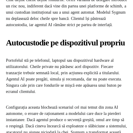
un risc nou, indiferent dacă vine din partea unei platforme de schimb, a
unui custodian instituțional sau a unui agent automat. Modelul Sygnum
nu deplasează deloc cheile spre bancă. Clientul își păstrează
autocustodia, iar agentul AI rămâne strict pe partea de interfață.
Autocustodie pe dispozitivul propriu
Portofelul stă pe telefonul, laptopul sau dispozitivul hardware al
utilizatorului. Cheile private nu părăsesc acel dispozitiv. Fiecare
tranzacție trebuie semnată local, prin acțiunea explicită a titularului.
Agentul AI poate pregăti, simula și recomanda, dar nu poate executa.
Singura cale prin care fondurile se mișcă este apăsarea unui buton pe
ecranul clientului.
Configurația aceasta blochează scenariul cel mai temut din zona AI
autonome, o eroare de raționament a modelului care duce la pierderi
instantanee. Dacă agentul produce o secvență greșită, omul are timp să
o respingă. Dacă cineva încearcă să exploateze o slăbiciune a sistemului,
atacatorul nu ajunge niciodată la chei. Sygnum a transformat această