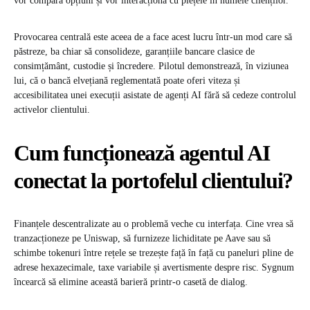
vor compara opțiuni și vor interacționa cu piețele în numele clienților.
Provocarea centrală este aceea de a face acest lucru într-un mod care să
păstreze, ba chiar să consolideze, garanțiile bancare clasice de
consimțământ, custodie și încredere. Pilotul demonstrează, în viziunea
lui, că o bancă elvețiană reglementată poate oferi viteza și
accesibilitatea unei execuții asistate de agenți AI fără să cedeze controlul
activelor clientului.
Cum funcționează agentul AI
conectat la portofelul clientului
?
Finanțele descentralizate au o problemă veche cu interfața. Cine vrea să
tranzacționeze pe Uniswap, să furnizeze lichiditate pe Aave sau să
schimbe tokenuri între rețele se trezește față în față cu paneluri pline de
adrese hexazecimale, taxe variabile și avertismente despre risc. Sygnum
încearcă să elimine această barieră printr-o casetă de dialog.