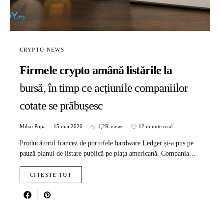
CRYPTO NEWS
Firmele crypto amână listările la
bursă, în timp ce acțiunile companiilor
cotate se prăbușesc
Mihai Popa
15 mai 2026
1,2K views
12 minute read
Producătorul francez de portofele hardware Ledger și-a pus pe
pauză planul de listare publică pe piața americană. Compania…
CITESTE TOT