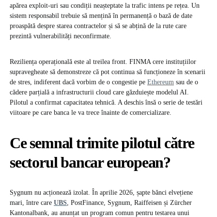
apărea exploit-uri sau condiții neașteptate la trafic intens pe rețea. Un
sistem responsabil trebuie să mențină în permanență o bază de date
proaspătă despre starea contractelor și să se abțină de la rute care
prezintă vulnerabilități neconfirmate.
Reziliența operațională este al treilea front. FINMA cere instituțiilor
supravegheate să demonstreze că pot continua să funcționeze în scenarii
de stres, indiferent dacă vorbim de o congestie pe
Ethereum
sau de o
cădere parțială a infrastructurii cloud care găzduiește modelul AI.
Pilotul a confirmat capacitatea tehnică. A deschis însă o serie de testări
viitoare pe care banca le va trece înainte de comercializare.
Ce semnal trimite pilotul către
sectorul bancar european
?
Sygnum nu acționează izolat. În aprilie 2026, șapte bănci elvețiene
mari, între care
UBS
, PostFinance, Sygnum, Raiffeisen și Zürcher
Kantonalbank, au anunțat un program comun pentru testarea unui