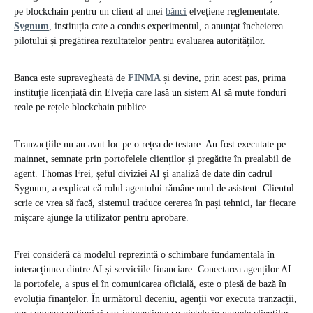
pe blockchain pentru un client al unei
bănci
elvețiene reglementate.
Sygnum
, instituția care a condus experimentul, a anunțat încheierea
pilotului și pregătirea rezultatelor pentru evaluarea autorităților.
Banca este supravegheată de
FINMA
și devine, prin acest pas, prima
instituție licențiată din Elveția care lasă un sistem AI să mute fonduri
reale pe rețele blockchain publice.
Tranzacțiile nu au avut loc pe o rețea de testare. Au fost executate pe
mainnet, semnate prin portofelele clienților și pregătite în prealabil de
agent. Thomas Frei, șeful diviziei AI și analiză de date din cadrul
Sygnum, a explicat că rolul agentului rămâne unul de asistent. Clientul
scrie ce vrea să facă, sistemul traduce cererea în pași tehnici, iar fiecare
mișcare ajunge la utilizator pentru aprobare.
Frei consideră că modelul reprezintă o schimbare fundamentală în
interacțiunea dintre AI și serviciile financiare. Conectarea agenților AI
la portofele, a spus el în comunicarea oficială, este o piesă de bază în
evoluția finanțelor. În următorul deceniu, agenții vor executa tranzacții,