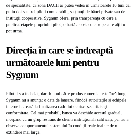
de specialitate, că zona DACH ar putea vedea în următoarele 18 luni cel
puțin doi sau trei piloți comparabili, susținuți de bănci private sau de
instituții cooperative. Sygnum oferă, prin transparența cu care a
publicat etapele propriului pilot, o hartă a obstacolelor pe care alții o
pot urma.
Direcția în care se îndreaptă
următoarele luni pentru
Sygnum
Pilotul s-a încheiat, dar drumul către produs comercial este încă lung.
Sygnum nu a anunțat o dată de lansare, fiindcă autoritățile și echipele
interne lucrează la finalizarea cadrului de risc, securitate și
conformitate. Cel mai probabil, banca va deschide accesul gradual,
începând cu un grup restrâns de clienți instituționali calificați, pentru a
observa comportamentul sistemului în condiții reale înainte de o
extindere mai largă.