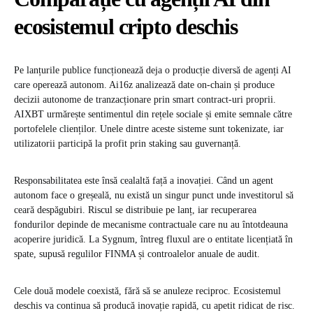
ecosistemul cripto deschis
Pe lanțurile publice funcționează deja o producție diversă de agenți AI
care operează autonom. Ai16z analizează date on-chain și produce
decizii autonome de tranzacționare prin smart contract-uri proprii.
AIXBT urmărește sentimentul din rețele sociale și emite semnale către
portofelele clienților. Unele dintre aceste sisteme sunt tokenizate, iar
utilizatorii participă la profit prin staking sau guvernanță.
Responsabilitatea este însă cealaltă față a inovației. Când un agent
autonom face o greșeală, nu există un singur punct unde investitorul să
ceară despăgubiri. Riscul se distribuie pe lanț, iar recuperarea
fondurilor depinde de mecanisme contractuale care nu au întotdeauna
acoperire juridică. La Sygnum, întreg fluxul are o entitate licențiată în
spate, supusă regulilor FINMA și controalelor anuale de audit.
Cele două modele coexistă, fără să se anuleze reciproc. Ecosistemul
deschis va continua să producă inovație rapidă, cu apetit ridicat de risc.