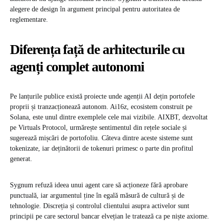
alegere de design în argument principal pentru autoritatea de
reglementare.
Diferența față de arhitecturile cu
agenți complet autonomi
Pe lanțurile publice există proiecte unde agenții AI dețin portofele
proprii și tranzacționează autonom. Ai16z, ecosistem construit pe
Solana, este unul dintre exemplele cele mai vizibile. AIXBT, dezvoltat
pe Virtuals Protocol, urmărește sentimentul din rețele sociale și
sugerează mișcări de portofoliu. Câteva dintre aceste sisteme sunt
tokenizate, iar deținătorii de tokenuri primesc o parte din profitul
generat.
Sygnum refuză ideea unui agent care să acționeze fără aprobare
punctuală, iar argumentul ține în egală măsură de cultură și de
tehnologie. Discreția și controlul clientului asupra activelor sunt
principii pe care sectorul bancar elvețian le tratează ca pe niște axiome.