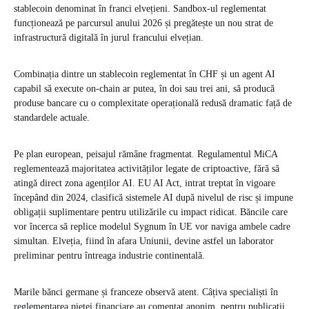
stablecoin denominat în franci elvețieni. Sandbox-ul reglementat
funcționează pe parcursul anului 2026 și pregătește un nou strat de
infrastructură digitală în jurul francului elvețian.
Combinația dintre un stablecoin reglementat în CHF și un agent AI
capabil să execute on-chain ar putea, în doi sau trei ani, să producă
produse bancare cu o complexitate operațională redusă dramatic față de
standardele actuale.
Pe plan european, peisajul rămâne fragmentat. Regulamentul MiCA
reglementează majoritatea activităților legate de criptoactive, fără să
atingă direct zona agenților AI. EU AI Act, intrat treptat în vigoare
începând din 2024, clasifică sistemele AI după nivelul de risc și impune
obligații suplimentare pentru utilizările cu impact ridicat. Băncile care
vor încerca să replice modelul Sygnum în UE vor naviga ambele cadre
simultan. Elveția, fiind în afara Uniunii, devine astfel un laborator
preliminar pentru întreaga industrie continentală.
Marile bănci germane și franceze observă atent. Câțiva specialiști în
reglementarea pieței financiare au comentat anonim, pentru publicații