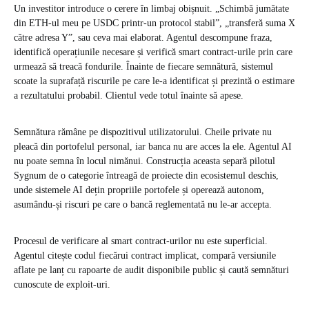
Un investitor introduce o cerere în limbaj obișnuit. „Schimbă jumătate
din ETH-ul meu pe USDC printr-un protocol stabil”, „transferă suma X
către adresa Y”, sau ceva mai elaborat. Agentul descompune fraza,
identifică operațiunile necesare și verifică smart contract-urile prin care
urmează să treacă fondurile. Înainte de fiecare semnătură, sistemul
scoate la suprafață riscurile pe care le-a identificat și prezintă o estimare
a rezultatului probabil. Clientul vede totul înainte să apese.
Semnătura rămâne pe dispozitivul utilizatorului. Cheile private nu
pleacă din portofelul personal, iar banca nu are acces la ele. Agentul AI
nu poate semna în locul nimănui. Construcția aceasta separă pilotul
Sygnum de o categorie întreagă de proiecte din ecosistemul deschis,
unde sistemele AI dețin propriile portofele și operează autonom,
asumându-și riscuri pe care o bancă reglementată nu le-ar accepta.
Procesul de verificare al smart contract-urilor nu este superficial.
Agentul citește codul fiecărui contract implicat, compară versiunile
aflate pe lanț cu rapoarte de audit disponibile public și caută semnături
cunoscute de exploit-uri.