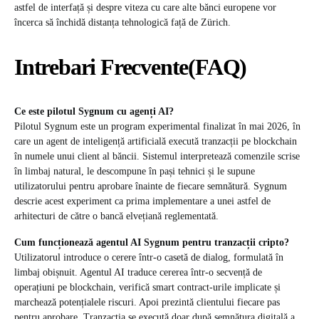
astfel de interfață și despre viteza cu care alte bănci europene vor
încerca să închidă distanța tehnologică față de Zürich.
Intrebari Frecvente(FAQ)
Ce este pilotul Sygnum cu agenți AI?
Pilotul Sygnum este un program experimental finalizat în mai 2026, în
care un agent de inteligență artificială execută tranzacții pe blockchain
în numele unui client al băncii. Sistemul interpretează comenzile scrise
în limbaj natural, le descompune în pași tehnici și le supune
utilizatorului pentru aprobare înainte de fiecare semnătură. Sygnum
descrie acest experiment ca prima implementare a unei astfel de
arhitecturi de către o bancă elvețiană reglementată.
Cum funcționează agentul AI Sygnum pentru tranzacții cripto?
Utilizatorul introduce o cerere într-o casetă de dialog, formulată în
limbaj obișnuit. Agentul AI traduce cererea într-o secvență de
operațiuni pe blockchain, verifică smart contract-urile implicate și
marchează potențialele riscuri. Apoi prezintă clientului fiecare pas
pentru aprobare. Tranzacția se execută doar după semnătura digitală a