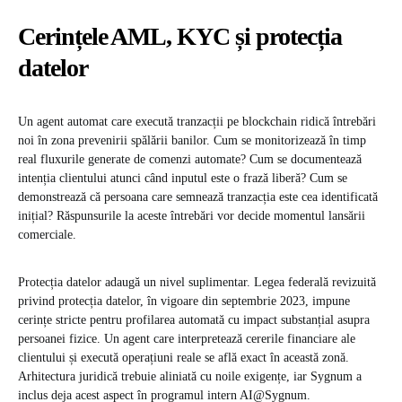
Cerințele AML, KYC și protecția
datelor
Un agent automat care execută tranzacții pe blockchain ridică întrebări
noi în zona prevenirii spălării banilor. Cum se monitorizează în timp
real fluxurile generate de comenzi automate? Cum se documentează
intenția clientului atunci când inputul este o frază liberă? Cum se
demonstrează că persoana care semnează tranzacția este cea identificată
inițial? Răspunsurile la aceste întrebări vor decide momentul lansării
comerciale.
Protecția datelor adaugă un nivel suplimentar. Legea federală revizuită
privind protecția datelor, în vigoare din septembrie 2023, impune
cerințe stricte pentru profilarea automată cu impact substanțial asupra
persoanei fizice. Un agent care interpretează cererile financiare ale
clientului și execută operațiuni reale se află exact în această zonă.
Arhitectura juridică trebuie aliniată cu noile exigențe, iar Sygnum a
inclus deja acest aspect în programul intern AI@Sygnum.