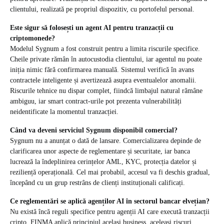
clientului, realizată pe propriul dispozitiv, cu portofelul personal.
Este sigur să folosești un agent AI pentru tranzacții cu
criptomonede?
Modelul Sygnum a fost construit pentru a limita riscurile specifice.
Cheile private rămân în autocustodia clientului, iar agentul nu poate
iniția nimic fără confirmarea manuală. Sistemul verifică în avans
contractele inteligente și avertizează asupra eventualelor anomalii.
Riscurile tehnice nu dispar complet, fiindcă limbajul natural rămâne
ambiguu, iar smart contract-urile pot prezenta vulnerabilități
neidentificate la momentul tranzacției.
Când va deveni serviciul Sygnum disponibil comercial?
Sygnum nu a anunțat o dată de lansare. Comercializarea depinde de
clarificarea unor aspecte de reglementare și securitate, iar banca
lucrează la îndeplinirea cerințelor AML, KYC, protecția datelor și
reziliență operațională. Cel mai probabil, accesul va fi deschis gradual,
începând cu un grup restrâns de clienți instituționali calificați.
Ce reglementări se aplică agenților AI în sectorul bancar elvețian?
Nu există încă reguli specifice pentru agenții AI care execută tranzacții
cripto. FINMA aplică principiul același business, aceleași riscuri,