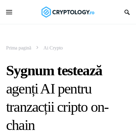
Prima pagină
Ai Crypto
Sygnum testează
agenți AI pentru
tranzacții cripto on-
chain