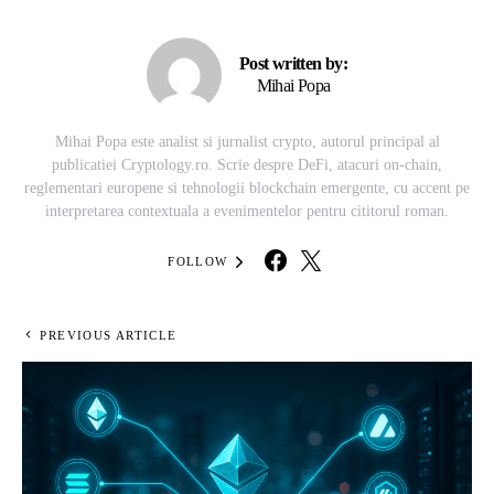
Post written by:
Mihai Popa
Mihai Popa este analist si jurnalist crypto, autorul principal al
publicatiei Cryptology.ro. Scrie despre DeFi, atacuri on-chain,
reglementari europene si tehnologii blockchain emergente, cu accent pe
interpretarea contextuala a evenimentelor pentru cititorul roman.
FOLLOW
PREVIOUS ARTICLE