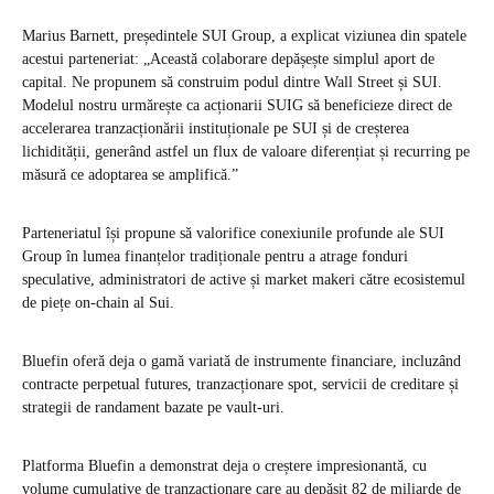
Marius Barnett, președintele SUI Group, a explicat viziunea din spatele
acestui parteneriat: „Această colaborare depășește simplul aport de
capital. Ne propunem să construim podul dintre Wall Street și SUI.
Modelul nostru urmărește ca acționarii SUIG să beneficieze direct de
accelerarea tranzacționării instituționale pe SUI și de creșterea
lichidității, generând astfel un flux de valoare diferențiat și recurring pe
măsură ce adoptarea se amplifică.”
Parteneriatul își propune să valorifice conexiunile profunde ale SUI
Group în lumea finanțelor tradiționale pentru a atrage fonduri
speculative, administratori de active și market makeri către ecosistemul
de piețe on-chain al Sui.
Bluefin oferă deja o gamă variată de instrumente financiare, incluzând
contracte perpetual futures, tranzacționare spot, servicii de creditare și
strategii de randament bazate pe vault-uri.
Platforma Bluefin a demonstrat deja o creștere impresionantă, cu
volume cumulative de tranzacționare care au depășit 82 de miliarde de