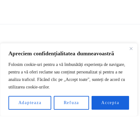
CRYPTO NEWS
Apreciem confidențialitatea dumneavoastră
Șase proiecte crypto
Folosim cookie-uri pentru a vă îmbunătăți experiența de navigare,
pentru a vă oferi reclame sau conținut personalizat și pentru a ne
analiza traficul. Făcând clic pe „Accept toate”, sunteți de acord cu
în faza de presale care
utilizarea cookie-urilor.
RO
atrag atenția în
Adapteaza
Refuza
Accepta
noiembrie 2025