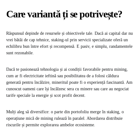
Care variantă ți se potrivește?
Răspunsul depinde de resursele și obiectivele tale. Dacă ai capital dar nu
vrei bătăi de cap tehnice, staking-ul prin servicii specializate oferă un
echilibru bun între efort și recompensă. E pasiv, e simplu, randamentele
sunt rezonabile.
Dacă te pasionează tehnologia și ai condiții favorabile pentru mining,
cum ar fi electricitate ieftină sau posibilitatea de a folosi căldura
generată pentru încălzire, mineritul poate fi o experiență fascinantă. Am
cunoscut oameni care își încălzesc sera cu minere sau care au negociat
tarife speciale la energie și scot profit decent.
Mulți aleg să diversifice: o parte din portofoliu merge în staking, o
operațiune mică de mining rulează în paralel. Abordarea distribuie
riscurile și permite explorarea ambelor ecosisteme.