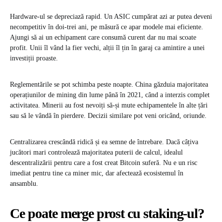
Hardware-ul se depreciază rapid. Un ASIC cumpărat azi ar putea deveni
necompetitiv în doi-trei ani, pe măsură ce apar modele mai eficiente.
Ajungi să ai un echipament care consumă curent dar nu mai scoate
profit. Unii îl vând la fier vechi, alții îl țin în garaj ca amintire a unei
investiții proaste.
Reglementările se pot schimba peste noapte. China găzduia majoritatea
operațiunilor de mining din lume până în 2021, când a interzis complet
activitatea. Minerii au fost nevoiți să-și mute echipamentele în alte țări
sau să le vândă în pierdere. Decizii similare pot veni oricând, oriunde.
Centralizarea crescândă ridică și ea semne de întrebare. Dacă câțiva
jucători mari controlează majoritatea puterii de calcul, idealul
descentralizării pentru care a fost creat Bitcoin suferă. Nu e un risc
imediat pentru tine ca miner mic, dar afectează ecosistemul în
ansamblu.
Ce poate merge prost cu staking-ul?