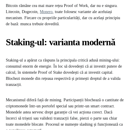
Bitcoin rămâne cea mai mare rețea Proof of Work, dar nu e singura.
Litecoin, Dogecoin,
Monero
, toate folosesc variante ale aceluiași
mecanism. Fiecare cu propriile particularități, dar cu același principiu
de bază: munca trebuie dovedită.
Staking-ul: varianta modernă
Staking-ul a apărut ca răspuns la principala critică adusă mining-ului:
consumul enorm de energie. În loc să dovedești că ai investit putere de
calcul, în sistemele Proof of Stake dovedești că ai investit capital.
Blochezi monede din rețeaua respectivă și primești dreptul de a valida
tranzacții.
Mecanismul diferă față de mining. Participanții blochează o cantitate de
criptomonede într-un portofel special sau printr-un smart contract.
Monedele astea servesc drept garanție că vei acționa corect. Dacă
încerci să trișezi sau validezi tranzacții false, pierzi o parte sau chiar
toate monedele blocate. Procesul se numește slashing și funcționează ca