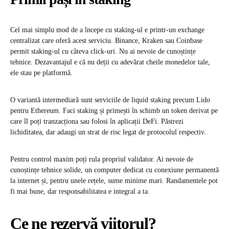
Cel mai simplu mod de a începe cu staking-ul e printr-un exchange
centralizat care oferă acest serviciu. Binance, Kraken sau Coinbase
permit staking-ul cu câteva click-uri. Nu ai nevoie de cunoștințe
tehnice. Dezavantajul e că nu deții cu adevărat cheile monedelor tale,
ele stau pe platformă.
O variantă intermediară sunt serviciile de liquid staking precum Lido
pentru Ethereum. Faci staking și primești în schimb un token derivat pe
care îl poți tranzacționa sau folosi în aplicații DeFi. Păstrezi
lichiditatea, dar adaugi un strat de risc legat de protocolul respectiv.
Pentru control maxim poți rula propriul validator. Ai nevoie de
cunoștințe tehnice solide, un computer dedicat cu conexiune permanentă
la internet și, pentru unele rețele, sume minime mari. Randamentele pot
fi mai bune, dar responsabilitatea e integral a ta.
Ce ne rezervă viitorul?