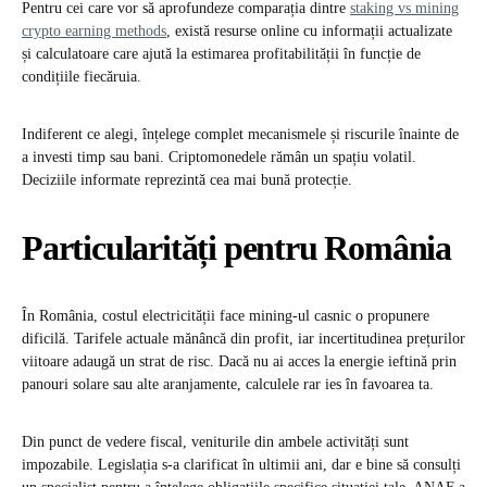
Pentru cei care vor să aprofundeze comparația dintre
staking vs mining
crypto earning methods
, există resurse online cu informații actualizate
și calculatoare care ajută la estimarea profitabilității în funcție de
condițiile fiecăruia.
Indiferent ce alegi, înțelege complet mecanismele și riscurile înainte de
a investi timp sau bani. Criptomonedele rămân un spațiu volatil.
Deciziile informate reprezintă cea mai bună protecție.
Particularități pentru România
În România, costul electricității face mining-ul casnic o propunere
dificilă. Tarifele actuale mănâncă din profit, iar incertitudinea prețurilor
viitoare adaugă un strat de risc. Dacă nu ai acces la energie ieftină prin
panouri solare sau alte aranjamente, calculele rar ies în favoarea ta.
Din punct de vedere fiscal, veniturile din ambele activități sunt
impozabile. Legislația s-a clarificat în ultimii ani, dar e bine să consulți