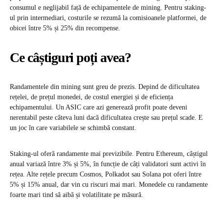
consumul e neglijabil față de echipamentele de mining. Pentru staking-
ul prin intermediari, costurile se rezumă la comisioanele platformei, de
obicei între 5% și 25% din recompense.
Ce câștiguri poți avea?
Randamentele din mining sunt greu de prezis. Depind de dificultatea
rețelei, de prețul monedei, de costul energiei și de eficiența
echipamentului. Un ASIC care azi generează profit poate deveni
nerentabil peste câteva luni dacă dificultatea crește sau prețul scade. E
un joc în care variabilele se schimbă constant.
Staking-ul oferă randamente mai previzibile. Pentru Ethereum, câștigul
anual variază între 3% și 5%, în funcție de câți validatori sunt activi în
rețea. Alte rețele precum Cosmos, Polkadot sau Solana pot oferi între
5% și 15% anual, dar vin cu riscuri mai mari. Monedele cu randamente
foarte mari tind să aibă și volatilitate pe măsură.