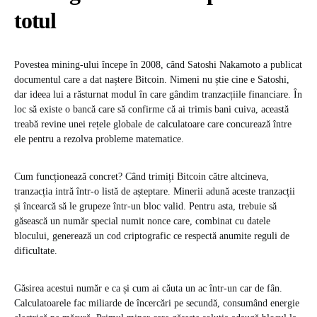
totul
Povestea mining-ului începe în 2008, când Satoshi Nakamoto a publicat
documentul care a dat naștere Bitcoin. Nimeni nu știe cine e Satoshi,
dar ideea lui a răsturnat modul în care gândim tranzacțiile financiare. În
loc să existe o bancă care să confirme că ai trimis bani cuiva, această
treabă revine unei rețele globale de calculatoare care concurează între
ele pentru a rezolva probleme matematice.
Cum funcționează concret? Când trimiți Bitcoin către altcineva,
tranzacția intră într-o listă de așteptare. Minerii adună aceste tranzacții
și încearcă să le grupeze într-un bloc valid. Pentru asta, trebuie să
găsească un număr special numit nonce care, combinat cu datele
blocului, generează un cod criptografic ce respectă anumite reguli de
dificultate.
Găsirea acestui număr e ca și cum ai căuta un ac într-un car de fân.
Calculatoarele fac miliarde de încercări pe secundă, consumând energie