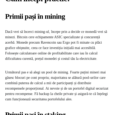
Primii pași în mining
Dacă vrei să încerci mining-ul, începe prin a decide ce monedă vrei să
minezi. Bitcoin cere echipamente ASIC specializate și concurență
acerbă. Monede precum Ravencoin sau Ergo pot fi minate cu plăci
grafice obișnuite, ceea ce face investiția inițială mai accesibilă.
Folosește calculatoare online de profitabilitate care iau în calcul
dificultatea curentă, prețul monedei și costul tău la electricitate.
Următorul pas e să alegi un pool de mining. Foarte puțini mineri mai
găsesc blocuri pe cont propriu; majoritatea se alătură pool-urilor care
combină puterea de calcul a mii de participanți și distribuie
recompensele proporțional. Ai nevoie și de un portofel digital securizat
pentru recompense. Fă backup la cheile private și asigură-te că înțelegi
cum funcționează securitatea portofelului ales.
Primii pași în staking