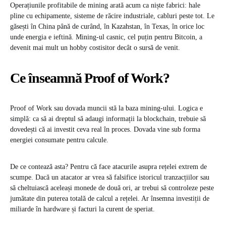
Operațiunile profitabile de mining arată acum ca niște fabrici: hale
pline cu echipamente, sisteme de răcire industriale, cabluri peste tot. Le
găsești în China până de curând, în Kazahstan, în Texas, în orice loc
unde energia e ieftină. Mining-ul casnic, cel puțin pentru Bitcoin, a
devenit mai mult un hobby costisitor decât o sursă de venit.
Ce înseamnă Proof of Work?
Proof of Work sau dovada muncii stă la baza mining-ului. Logica e
simplă: ca să ai dreptul să adaugi informații la blockchain, trebuie să
dovedești că ai investit ceva real în proces. Dovada vine sub forma
energiei consumate pentru calcule.
De ce contează asta? Pentru că face atacurile asupra rețelei extrem de
scumpe. Dacă un atacator ar vrea să falsifice istoricul tranzacțiilor sau
să cheltuiască aceleași monede de două ori, ar trebui să controleze peste
jumătate din puterea totală de calcul a rețelei. Ar însemna investiții de
miliarde în hardware și facturi la curent de speriat.