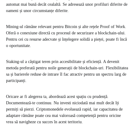
automat mai bună decât cealaltă. Se adresează unor profiluri diferite de
oameni și unor circumstanțe diferite.
Mining-ul rămâne relevant pentru Bitcoin și alte rețele Proof of Work.
Oferă o conexiune directă cu procesul de securizare a blockchain-ului.
Pentru cei cu resurse adecvate și înțelegere solidă a pieței, poate fi încă
o oportunitate.
Staking-ul a câștigat teren prin accesibilitate și eficiență. A devenit
metoda preferată pentru noile generații de blockchain-uri. Flexibilitatea
sa și barierele reduse de intrare îl fac atractiv pentru un spectru larg de
participanți.
Oricare ar fi alegerea ta, abordează acest spațiu cu prudență.
Documentează-te continuu. Nu investi niciodată mai mult decât îți
permiți să pierzi. Criptomonedele evoluează rapid, iar capacitatea de
adaptare rămâne poate cea mai valoroasă competență pentru oricine
vrea să navigheze cu succes în acest teritoriu.