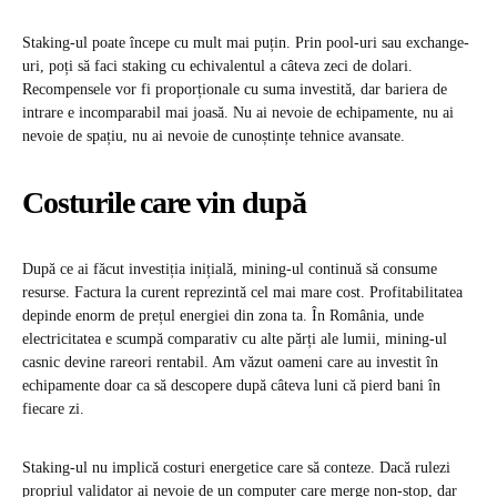
Staking-ul poate începe cu mult mai puțin. Prin pool-uri sau exchange-
uri, poți să faci staking cu echivalentul a câteva zeci de dolari.
Recompensele vor fi proporționale cu suma investită, dar bariera de
intrare e incomparabil mai joasă. Nu ai nevoie de echipamente, nu ai
nevoie de spațiu, nu ai nevoie de cunoștințe tehnice avansate.
Costurile care vin după
După ce ai făcut investiția inițială, mining-ul continuă să consume
resurse. Factura la curent reprezintă cel mai mare cost. Profitabilitatea
depinde enorm de prețul energiei din zona ta. În România, unde
electricitatea e scumpă comparativ cu alte părți ale lumii, mining-ul
casnic devine rareori rentabil. Am văzut oameni care au investit în
echipamente doar ca să descopere după câteva luni că pierd bani în
fiecare zi.
Staking-ul nu implică costuri energetice care să conteze. Dacă rulezi
propriul validator ai nevoie de un computer care merge non-stop, dar