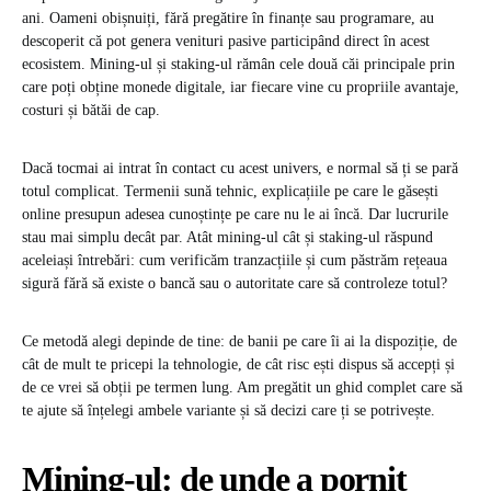
ani. Oameni obișnuiți, fără pregătire în finanțe sau programare, au
descoperit că pot genera venituri pasive participând direct în acest
ecosistem. Mining-ul și staking-ul rămân cele două căi principale prin
care poți obține monede digitale, iar fiecare vine cu propriile avantaje,
costuri și bătăi de cap.
Dacă tocmai ai intrat în contact cu acest univers, e normal să ți se pară
totul complicat. Termenii sună tehnic, explicațiile pe care le găsești
online presupun adesea cunoștințe pe care nu le ai încă. Dar lucrurile
stau mai simplu decât par. Atât mining-ul cât și staking-ul răspund
aceleiași întrebări: cum verificăm tranzacțiile și cum păstrăm rețeaua
sigură fără să existe o bancă sau o autoritate care să controleze totul?
Ce metodă alegi depinde de tine: de banii pe care îi ai la dispoziție, de
cât de mult te pricepi la tehnologie, de cât risc ești dispus să accepți și
de ce vrei să obții pe termen lung. Am pregătit un ghid complet care să
te ajute să înțelegi ambele variante și să decizi care ți se potrivește.
Mining-ul: de unde a pornit