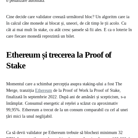
o penalizare automată.
Cine decide care validator creează următorul bloc? Un algoritm care ia
în calcul câte monede ai blocat și, uneori, de cât timp le ții acolo. Cu
cât ai mai mult în stake, cu atât cresc șansele să fii ales. E ca o loterie în
care fiecare monedă reprezintă un bilet.
Ethereum și trecerea la Proof of
Stake
Momentul care a schimbat percepția asupra staking-ului a fost The
Merge, tranziția
Ethereum
de la Proof of Work la Proof of Stake,
finalizată în septembrie 2022. După ani de amânări și scepticism, s-a
întâmplat. Consumul energetic al rețelei a scăzut cu aproximativ
99,95%. Ethereum a trecut de la un consum comparabil cu cel al unei
țări mici la unul neglijabil.
Ca să devii validator pe Ethereum trebuie să blochezi minimum 32