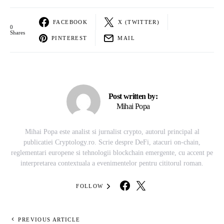
FACEBOOK
X (TWITTER)
0
Shares
PINTEREST
MAIL
Post written by:
Mihai Popa
Mihai Popa este analist si jurnalist crypto, autorul principal al
publicatiei Cryptology.ro. Scrie despre DeFi, atacuri on-chain,
reglementari europene si tehnologii blockchain emergente, cu accent pe
interpretarea contextuala a evenimentelor pentru cititorul roman.
FOLLOW
PREVIOUS ARTICLE