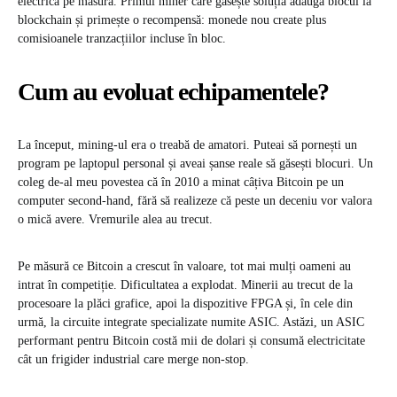
electrică pe măsură. Primul miner care găsește soluția adaugă blocul la
blockchain și primește o recompensă: monede nou create plus
comisioanele tranzacțiilor incluse în bloc.
Cum au evoluat echipamentele?
La început, mining-ul era o treabă de amatori. Puteai să pornești un
program pe laptopul personal și aveai șanse reale să găsești blocuri. Un
coleg de-al meu povestea că în 2010 a minat câțiva Bitcoin pe un
computer second-hand, fără să realizeze că peste un deceniu vor valora
o mică avere. Vremurile alea au trecut.
Pe măsură ce Bitcoin a crescut în valoare, tot mai mulți oameni au
intrat în competiție. Dificultatea a explodat. Minerii au trecut de la
procesoare la plăci grafice, apoi la dispozitive FPGA și, în cele din
urmă, la circuite integrate specializate numite ASIC. Astăzi, un ASIC
performant pentru Bitcoin costă mii de dolari și consumă electricitate
cât un frigider industrial care merge non-stop.