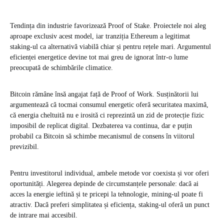
Tendința din industrie favorizează Proof of Stake. Proiectele noi aleg
aproape exclusiv acest model, iar tranziția Ethereum a legitimat
staking-ul ca alternativă viabilă chiar și pentru rețele mari. Argumentul
eficienței energetice devine tot mai greu de ignorat într-o lume
preocupată de schimbările climatice.
Bitcoin rămâne însă angajat față de Proof of Work. Susținătorii lui
argumentează că tocmai consumul energetic oferă securitatea maximă,
că energia cheltuită nu e irosită ci reprezintă un zid de protecție fizic
imposibil de replicat digital. Dezbaterea va continua, dar e puțin
probabil ca Bitcoin să schimbe mecanismul de consens în viitorul
previzibil.
Pentru investitorul individual, ambele metode vor coexista și vor oferi
oportunități. Alegerea depinde de circumstanțele personale: dacă ai
acces la energie ieftină și te pricepi la tehnologie, mining-ul poate fi
atractiv. Dacă preferi simplitatea și eficiența, staking-ul oferă un punct
de intrare mai accesibil.