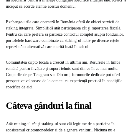
un specialist pentru a înțelege obligațiile specifice situației tale. ANAF a
început să acorde atenție acestui domeniu.
Exchange-urile care operează în România oferă de obicei servicii de
staking integrate. Simplifică atât participarea cât și raportarea fiscală.
Pentru cei care preferă să păstreze controlul complet asupra fondurilor,
portofelele hardware combinate cu staking-ul nativ pe diverse rețele
reprezintă o alternativă care merită luată în calcul.
Comunitatea cripto locală a crescut în ultimii ani. Resursele în limba
română pentru învățare și suport tehnic sunt din ce în ce mai multe.
Grupurile de pe Telegram sau Discord, forumurile dedicate pot oferi
perspective valoroase de la oameni cu experiență practică în condițiile
specifice de aici.
Câteva gânduri la final
Atât mining-ul cât și staking-ul sunt căi legitime de a participa în
ecosistemul criptomonedelor și de a genera venituri. Niciuna nu e