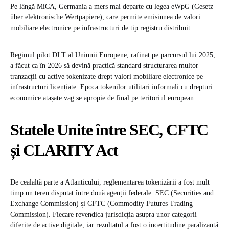
Pe lângă MiCA, Germania a mers mai departe cu legea eWpG (Gesetz
über elektronische Wertpapiere), care permite emisiunea de valori
mobiliare electronice pe infrastructuri de tip registru distribuit.
Regimul pilot DLT al Uniunii Europene, rafinat pe parcursul lui 2025,
a făcut ca în 2026 să devină practică standard structurarea multor
tranzacții cu active tokenizate drept valori mobiliare electronice pe
infrastructuri licențiate. Epoca tokenilor utilitari informali cu drepturi
economice atașate vag se apropie de final pe teritoriul european.
Statele Unite între SEC, CFTC
și CLARITY Act
De cealaltă parte a Atlanticului, reglementarea tokenizării a fost mult
timp un teren disputat între două agenții federale: SEC (Securities and
Exchange Commission) și CFTC (Commodity Futures Trading
Commission). Fiecare revendica jurisdicția asupra unor categorii
diferite de active digitale, iar rezultatul a fost o incertitudine paralizantă