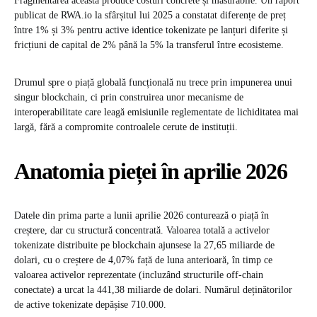
Fragmentarea aceasta produce costuri concrete și măsurabile. Un raport
publicat de RWA.io la sfârșitul lui 2025 a constatat diferențe de preț
între 1% și 3% pentru active identice tokenizate pe lanțuri diferite și
fricțiuni de capital de 2% până la 5% la transferul între ecosisteme.
Drumul spre o piață globală funcțională nu trece prin impunerea unui
singur blockchain, ci prin construirea unor mecanisme de
interoperabilitate care leagă emisiunile reglementate de lichiditatea mai
largă, fără a compromite controalele cerute de instituții.
Anatomia pieței în aprilie 2026
Datele din prima parte a lunii aprilie 2026 conturează o piață în
creștere, dar cu structură concentrată. Valoarea totală a activelor
tokenizate distribuite pe blockchain ajunsese la 27,65 miliarde de
dolari, cu o creștere de 4,07% față de luna anterioară, în timp ce
valoarea activelor reprezentate (incluzând structurile off-chain
conectate) a urcat la 441,38 miliarde de dolari. Numărul deținătorilor
de active tokenizate depășise 710.000.