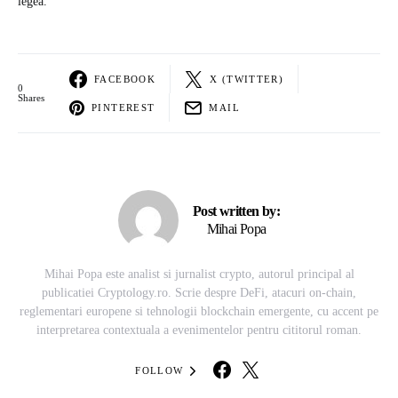
legea.
FACEBOOK
X (TWITTER)
0
Shares
PINTEREST
MAIL
Post written by:
Mihai Popa
Mihai Popa este analist si jurnalist crypto, autorul principal al
publicatiei Cryptology.ro. Scrie despre DeFi, atacuri on-chain,
reglementari europene si tehnologii blockchain emergente, cu accent pe
interpretarea contextuala a evenimentelor pentru cititorul roman.
FOLLOW