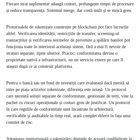
Fiecare strat suplimentar adaugă costuri, prelungește timpii de procesare
și reduce transparența. Sistemul merge, dar costă mult și se mișcă greu.
Protocoalele de tokenizare construite pe blockchain pot face lucrurile
altfel. Verificarea identității, restricțiile de transfer, screening-ul
tranzacțiilor și verificarea normelor de prevenire a spălării banilor pot
funcționa toate în interiorul aceluiași sistem, fără a mai fi nevoie de
straturi separate, lipite ulterior. Practic, conformitatea devine o
proprietate nativă a infrastructurii, nu un serviciu extern pe care îl
atașezi după ce ai construit platforma.
Pentru o bancă sau un fond de investiții care evaluează dacă merită să
intre pe piața activelor tokenizate, diferența este uriașă. Un protocol
care necesită soluții separate de conformitate, gestionate de terți, vine la
pachet cu riscuri operaționale și costuri greu de justificat. Un protocol
în care regulile de conformitate sunt încastrate în arhitectură,
verificabile și auditabile în timp real, arată complet diferit în fața unui
comitet de risc.
Adoptarea instituțională a tokenizării depinde de această credibilitate la