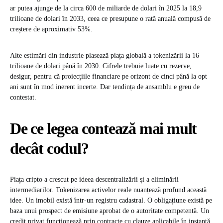
ar putea ajunge de la circa 600 de miliarde de dolari în 2025 la 18,9
trilioane de dolari în 2033, ceea ce presupune o rată anuală compusă de
creștere de aproximativ 53%.
Alte estimări din industrie plasează piața globală a tokenizării la 16
trilioane de dolari până în 2030. Cifrele trebuie luate cu rezerve,
desigur, pentru că proiecțiile financiare pe orizont de cinci până la opt
ani sunt în mod inerent incerte. Dar tendința de ansamblu e greu de
contestat.
De ce legea contează mai mult
decât codul?
Piața cripto a crescut pe ideea descentralizării și a eliminării
intermediarilor. Tokenizarea activelor reale nuanțează profund această
idee. Un imobil există într-un registru cadastral. O obligațiune există pe
baza unui prospect de emisiune aprobat de o autoritate competentă. Un
credit privat funcționează prin contracte cu clauze aplicabile în instanță.