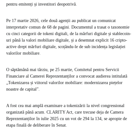
pentru emitenți și investitori deopotrivă.
Pe 17 martie 2026, cele două agenții au publicat un comunicat
interpretativ comun de 68 de pagini. Documentul a trasat o taxonomie
cu cinci categorii de tokeni digitali, de la mărfuri digitale și stablecoin-
uri până la valori mobiliare digitale, și a desemnat explicit 16 cripto-
active drept mărfuri digitale, scoțându-le de sub incidența legislației
valorilor mobiliare.
O săptămână mai târziu, pe 25 martie, Comitetul pentru Servicii
Financiare al Camerei Reprezentanților a convocat audierea intitulată
„Tokenizarea și viitorul valorilor mobiliare: modernizarea piețelor
noastre de capital”.
A fost cea mai amplă examinare a tokenizării la nivel congressional
organizată până acum. CLARITY Act, care trecuse deja de Camera
Reprezentanților în iulie 2025 cu un vot de 294 la 134, se apropie de
etapa finală de deliberare în Senat.