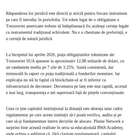
Răspunderea lor juridică este directă și strictă pentru fiecare instrument
pe care îl introduc în portofoliu. Un token legat de o obligațiune a
Trezoreriei americane trebuie să îndeplinească fix aceleași cerințe legale
ca instrumentul tradițional echivalent. Nu e o chestiune de preferință, e
o cerință de natură juridică.
La începutul lui aprilie 2026, piața obligațiunilor tokenizate ale
Trezoreriei SUA ajunsese la aproximativ 12,88 miliarde de dolari, cu
un randament mediu pe 7 zile de 3,25%. Sumă consistentă, dar
minusculă în raport cu piața tradițională a fondurilor monetare. Iar
explicația nu stă în faptul că blockchain-ul ar fi inferior ca
infrastructură de decontare. Decontarea pe lanț este mai rapidă, accesul
e mai larg, transparența e net superioară față de piețele convenționale.
Ceea ce ține capitalul instituțional la distanță este absența unui cadru
regulamentar pe care aceste instituții să-l poată verifica, audita și pe
care să-și fundamenteze intern deciziile de alocare. Plume Network a
surprins bine această realitate în seria sa educațională RWA Academy,
unde echipa a subliniat că, fără claritate regulamentară, capitalul