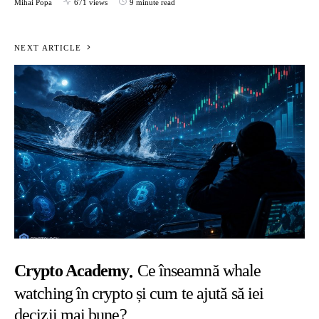
Mihai Popa
671 views
9 minute read
NEXT ARTICLE
Crypto Academy
Ce înseamnă whale
watching în crypto și cum te ajută să iei
decizii mai bune?