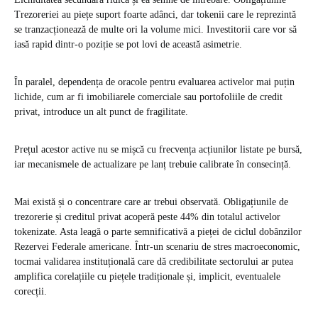
Trezoreriei au piețe suport foarte adânci, dar tokenii care le reprezintă
se tranzacționează de multe ori la volume mici. Investitorii care vor să
iasă rapid dintr-o poziție se pot lovi de această asimetrie.
În paralel, dependența de oracole pentru evaluarea activelor mai puțin
lichide, cum ar fi imobiliarele comerciale sau portofoliile de credit
privat, introduce un alt punct de fragilitate.
Prețul acestor active nu se mișcă cu frecvența acțiunilor listate pe bursă,
iar mecanismele de actualizare pe lanț trebuie calibrate în consecință.
Mai există și o concentrare care ar trebui observată. Obligațiunile de
trezorerie și creditul privat acoperă peste 44% din totalul activelor
tokenizate. Asta leagă o parte semnificativă a pieței de ciclul dobânzilor
Rezervei Federale americane. Într-un scenariu de stres macroeconomic,
tocmai validarea instituțională care dă credibilitate sectorului ar putea
amplifica corelațiile cu piețele tradiționale și, implicit, eventualele
corecții.