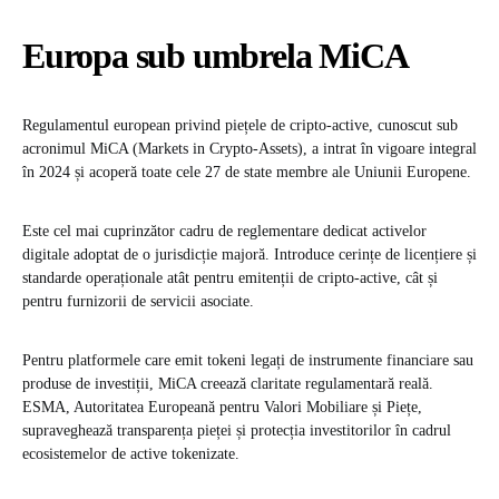
Europa sub umbrela MiCA
Regulamentul european privind piețele de cripto-active, cunoscut sub
acronimul MiCA (Markets in Crypto-Assets), a intrat în vigoare integral
în 2024 și acoperă toate cele 27 de state membre ale Uniunii Europene.
Este cel mai cuprinzător cadru de reglementare dedicat activelor
digitale adoptat de o jurisdicție majoră. Introduce cerințe de licențiere și
standarde operaționale atât pentru emitenții de cripto-active, cât și
pentru furnizorii de servicii asociate.
Pentru platformele care emit tokeni legați de instrumente financiare sau
produse de investiții, MiCA creează claritate regulamentară reală.
ESMA, Autoritatea Europeană pentru Valori Mobiliare și Piețe,
supraveghează transparența pieței și protecția investitorilor în cadrul
ecosistemelor de active tokenizate.