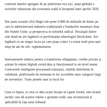
conform datelor agregate de pe platforma rwa.xyz, piața globală a
activelor tokenizate din economia reală la începutul lunii aprilie 2026.
Dar pune această cifră lângă cele peste 6.000 de miliarde de dolari pe
care le administrează industria tradițională a fondurilor monetare doar
din Statele Unite, și perspectiva se schimbă radical. Decalajul dintre
cele două nu are legătură cu performanța tehnologiei blockchain. Are
legătură cu un singur lucru pe care piața cripto l-a tratat mult prea ușor
timp de ani de zile: reglementarea.
Instrumentele tehnice pentru a transforma obligațiuni, credite private și
acțiuni în tokeni digitali există deja și funcționează la un nivel matur.
Contractele inteligente procesează tranzacții, rețelele distribuite le
validează, platformele de emisiune le fac accesibile unor categorii largi
de investitori. Toate piesele sunt la locul lor.
Ceea ce lipsea, și ceea ce abia acum începe să capete formă, este stratul
juridic care dă acestor tokeni o greutate reală, una recunoscută și
aplicabilă în fața unui tribunal.