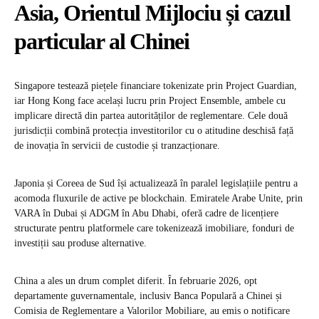
Asia, Orientul Mijlociu și cazul
particular al Chinei
Singapore testează piețele financiare tokenizate prin Project Guardian,
iar Hong Kong face același lucru prin Project Ensemble, ambele cu
implicare directă din partea autorităților de reglementare. Cele două
jurisdicții combină protecția investitorilor cu o atitudine deschisă față
de inovația în servicii de custodie și tranzacționare.
Japonia și Coreea de Sud își actualizează în paralel legislațiile pentru a
acomoda fluxurile de active pe blockchain. Emiratele Arabe Unite, prin
VARA în Dubai și ADGM în Abu Dhabi, oferă cadre de licențiere
structurate pentru platformele care tokenizează imobiliare, fonduri de
investiții sau produse alternative.
China a ales un drum complet diferit. În februarie 2026, opt
departamente guvernamentale, inclusiv Banca Populară a Chinei și
Comisia de Reglementare a Valorilor Mobiliare, au emis o notificare