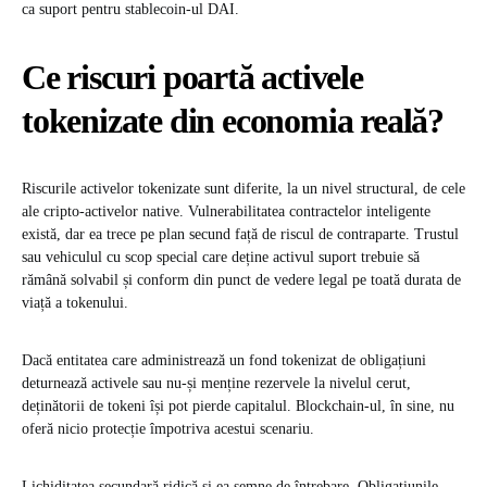
ca suport pentru stablecoin-ul DAI.
Ce riscuri poartă activele
tokenizate din economia reală?
Riscurile activelor tokenizate sunt diferite, la un nivel structural, de cele
ale cripto-activelor native. Vulnerabilitatea contractelor inteligente
există, dar ea trece pe plan secund față de riscul de contraparte. Trustul
sau vehiculul cu scop special care deține activul suport trebuie să
rămână solvabil și conform din punct de vedere legal pe toată durata de
viață a tokenului.
Dacă entitatea care administrează un fond tokenizat de obligațiuni
deturnează activele sau nu-și menține rezervele la nivelul cerut,
deținătorii de tokeni își pot pierde capitalul. Blockchain-ul, în sine, nu
oferă nicio protecție împotriva acestui scenariu.
Lichiditatea secundară ridică și ea semne de întrebare. Obligațiunile