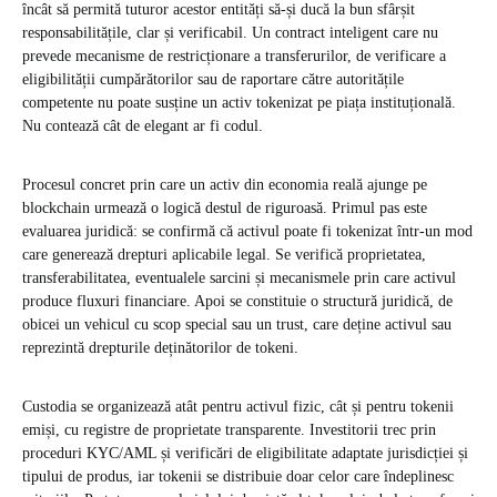
încât să permită tuturor acestor entități să-și ducă la bun sfârșit
responsabilitățile, clar și verificabil. Un contract inteligent care nu
prevede mecanisme de restricționare a transferurilor, de verificare a
eligibilității cumpărătorilor sau de raportare către autoritățile
competente nu poate susține un activ tokenizat pe piața instituțională.
Nu contează cât de elegant ar fi codul.
Procesul concret prin care un activ din economia reală ajunge pe
blockchain urmează o logică destul de riguroasă. Primul pas este
evaluarea juridică: se confirmă că activul poate fi tokenizat într-un mod
care generează drepturi aplicabile legal. Se verifică proprietatea,
transferabilitatea, eventualele sarcini și mecanismele prin care activul
produce fluxuri financiare. Apoi se constituie o structură juridică, de
obicei un vehicul cu scop special sau un trust, care deține activul sau
reprezintă drepturile deținătorilor de tokeni.
Custodia se organizează atât pentru activul fizic, cât și pentru tokenii
emiși, cu registre de proprietate transparente. Investitorii trec prin
proceduri KYC/AML și verificări de eligibilitate adaptate jurisdicției și
tipului de produs, iar tokenii se distribuie doar celor care îndeplinesc