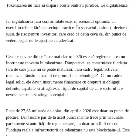
Tokenizarea nu face să dispară aceste realități juridice. Le digitalizează.
Iar digitalizarea fără conformitate este, în scenariul optimist, un
exercițiu tehnic fără consecințe practice. În scenariul pesimist, devine o
sursă de risc pentru investitori care cred că dețin ceva ce, din punct de
vedere legal, nu le aparține cu adevărat.
Ceea ce devine din ce în ce mai clar în 2026 este că reglementarea nu
încetinește inovația în tokenizare. Dimpotrivă, ea construiește fundația
fără de care piața nu se poate maturiza. Fără cadru legal, activele
tokenizate rămân la stadiul de promisiune tehnologică. Cu un cadru
legal solid, ele devin instrumente financiare cu drepturi și obligații
definite, capabile să atragă exact tipul de capital de care sectorul are
nevoie pentru a-și atinge potențialul.
Piața de 27,65 miliarde de dolari din aprilie 2026 este doar un punct de
plecare. Dar fiecare pas de la acest punct înainte trece prin tribunale,
parlamente și autorități de reglementare, nu doar prin linii de cod.
Fundația reală a infrastructurii de tokenizare nu este blockchain-ul. Este