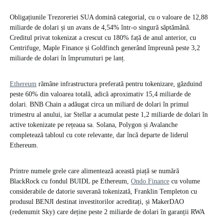
Obligațiunile Trezoreriei SUA domină categorial, cu o valoare de 12,88
miliarde de dolari și un avans de 4,54% într-o singură săptămână.
Creditul privat tokenizat a crescut cu 180% față de anul anterior, cu
Centrifuge, Maple Finance și Goldfinch generând împreună peste 3,2
miliarde de dolari în împrumuturi pe lanț.
Ethereum
rămâne infrastructura preferată pentru tokenizare, găzduind
peste 60% din valoarea totală, adică aproximativ 15,4 miliarde de
dolari. BNB Chain a adăugat circa un miliard de dolari în primul
trimestru al anului, iar Stellar a acumulat peste 1,2 miliarde de dolari în
active tokenizate pe rețeaua sa. Solana, Polygon și Avalanche
completează tabloul cu cote relevante, dar încă departe de liderul
Ethereum.
Printre numele grele care alimentează această piață se numără
BlackRock cu fondul BUIDL pe Ethereum,
Ondo Finance
cu volume
considerabile de datorie suverană tokenizată, Franklin Templeton cu
produsul BENJI destinat investitorilor acreditați, și MakerDAO
(redenumit Sky) care deține peste 2 miliarde de dolari în garanții RWA