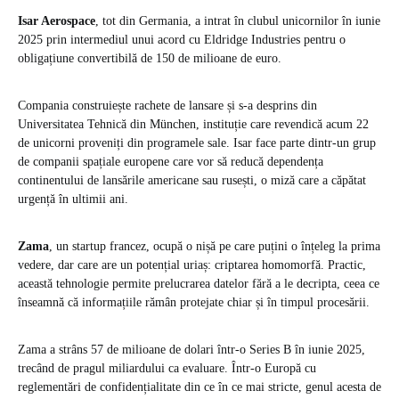
Isar Aerospace
, tot din Germania, a intrat în clubul unicornilor în iunie
2025 prin intermediul unui acord cu Eldridge Industries pentru o
obligațiune convertibilă de 150 de milioane de euro.
Compania construiește rachete de lansare și s-a desprins din
Universitatea Tehnică din München, instituție care revendică acum 22
de unicorni proveniți din programele sale. Isar face parte dintr-un grup
de companii spațiale europene care vor să reducă dependența
continentului de lansările americane sau rusești, o miză care a căpătat
urgență în ultimii ani.
Zama
, un startup francez, ocupă o nișă pe care puțini o înțeleg la prima
vedere, dar care are un potențial uriaș: criptarea homomorfă. Practic,
această tehnologie permite prelucrarea datelor fără a le decripta, ceea ce
înseamnă că informațiile rămân protejate chiar și în timpul procesării.
Zama a strâns 57 de milioane de dolari într-o Series B în iunie 2025,
trecând de pragul miliardului ca evaluare. Într-o Europă cu
reglementări de confidențialitate din ce în ce mai stricte, genul acesta de