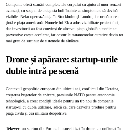
Compania oferă scanări complete ale corpului cu ajutorul unor senzori
avansați, cu scopul de a depista boli înainte ca simptomele să devină
vizibile. Neko operează deja în Stockholm și Londra, iar următoarea
țintă e piața americană. Numele lui Ek a adus vizibilitate proiectului,
dar investitorii au fost convinși de altceva: piața globală a medicinei
preventive crește accelerat, iar costurile tratamentelor curative devin tot
mai greu de susținut de sistemele de sănătate.
Drone și apărare: startup-urile
duble intră pe scenă
Contextul geopolitic european din ultimii ani, conflictul din Ucraina,
creșterea bugetelor de apărare, presiunile NATO pentru autonomie
tehnologică, a creat condiții ideale pentru un tip nou de companie:
startup-ul cu dublă utilizare, adică cel care dezvoltă produse pentru
piața civilă și cea militară deopotrivă.
Tekever
, un startup din Portugalia specializat în drone, a confirmat în