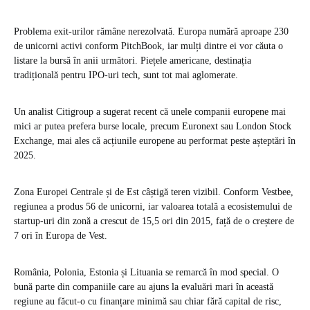
Problema exit-urilor rămâne nerezolvată. Europa numără aproape 230
de unicorni activi conform PitchBook, iar mulți dintre ei vor căuta o
listare la bursă în anii următori. Piețele americane, destinația
tradițională pentru IPO-uri tech, sunt tot mai aglomerate.
Un analist Citigroup a sugerat recent că unele companii europene mai
mici ar putea prefera burse locale, precum Euronext sau London Stock
Exchange, mai ales că acțiunile europene au performat peste așteptări în
2025.
Zona Europei Centrale și de Est câștigă teren vizibil. Conform Vestbee,
regiunea a produs 56 de unicorni, iar valoarea totală a ecosistemului de
startup-uri din zonă a crescut de 15,5 ori din 2015, față de o creștere de
7 ori în Europa de Vest.
România, Polonia, Estonia și Lituania se remarcă în mod special. O
bună parte din companiile care au ajuns la evaluări mari în această
regiune au făcut-o cu finanțare minimă sau chiar fără capital de risc,