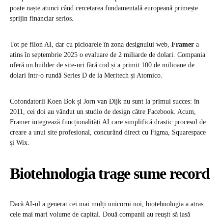
poate naște atunci când cercetarea fundamentală europeană primește
sprijin financiar serios.
Tot pe filon AI, dar cu picioarele în zona designului web,
Framer
a
atins în septembrie 2025 o evaluare de 2 miliarde de dolari. Compania
oferă un builder de site-uri fără cod și a primit 100 de milioane de
dolari într-o rundă Series D de la Meritech și Atomico.
Cofondatorii Koen Bok și Jorn van Dijk nu sunt la primul succes: în
2011, cei doi au vândut un studio de design către Facebook. Acum,
Framer integrează funcționalități AI care simplifică drastic procesul de
creare a unui site profesional, concurând direct cu Figma, Squarespace
și Wix.
Biotehnologia trage sume record
Dacă AI-ul a generat cei mai mulți unicorni noi, biotehnologia a atras
cele mai mari volume de capital. Două companii au reușit să iasă