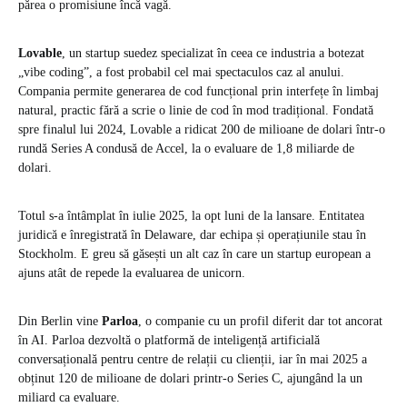
părea o promisiune încă vagă.
Lovable
, un startup suedez specializat în ceea ce industria a botezat
„vibe coding”, a fost probabil cel mai spectaculos caz al anului.
Compania permite generarea de cod funcțional prin interfețe în limbaj
natural, practic fără a scrie o linie de cod în mod tradițional. Fondată
spre finalul lui 2024, Lovable a ridicat 200 de milioane de dolari într-o
rundă Series A condusă de Accel, la o evaluare de 1,8 miliarde de
dolari.
Totul s-a întâmplat în iulie 2025, la opt luni de la lansare. Entitatea
juridică e înregistrată în Delaware, dar echipa și operațiunile stau în
Stockholm. E greu să găsești un alt caz în care un startup european a
ajuns atât de repede la evaluarea de unicorn.
Din Berlin vine
Parloa
, o companie cu un profil diferit dar tot ancorat
în AI. Parloa dezvoltă o platformă de inteligență artificială
conversațională pentru centre de relații cu clienții, iar în mai 2025 a
obținut 120 de milioane de dolari printr-o Series C, ajungând la un
miliard ca evaluare.