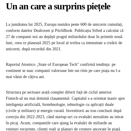
Un an care a surprins piețele
La jumătatea lui 2025, Europa număra peste 600 de unicorni cumulați,
conform datelor Dealroom și PitchBook. Publicația Sifted a calculat că
27 de companii noi au depășit pragul miliardului doar în primele nouă
luni, ceea ce plasează 2025 pe locul al treilea ca intensitate a creării de
unicorni, după recordul din 2021.
Raportul Atomico „State of European Tech” confirmă tendința: pe
continent se nasc companii valoroase într-un ritm pe care piața nu l-a
mai văzut de câțiva ani.
Structura pe sectoare arată complet diferit față de ciclul anterior.
Fintech-ul nu mai domină clasamentul. Capitalul s-a orientat masiv spre
inteligența artificială, biotehnologie, tehnologie cu aplicații duale
(civile și militare) și energie curată. Investitorii au tras concluzii după
corecția din 2022-2023, când startup-uri cu evaluări nerealiste au intrat
în picaj. Acum, companiile care ajung la evaluări de miliarde au
venituri recurente, clienți reali și planuri de creștere ancorate în piață.