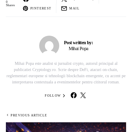
0
Shares
PINTEREST
MAIL
Post written by:
Mihai Popa
Mihai Popa este analist si jurnalist crypto, autorul principal al
publicatiei Cryptology.ro. Scrie despre DeFi, atacuri on-chain,
reglementari europene si tehnologii blockchain emergente, cu accent pe
interpretarea contextuala a evenimentelor pentru cititorul roman.
FOLLOW
PREVIOUS ARTICLE