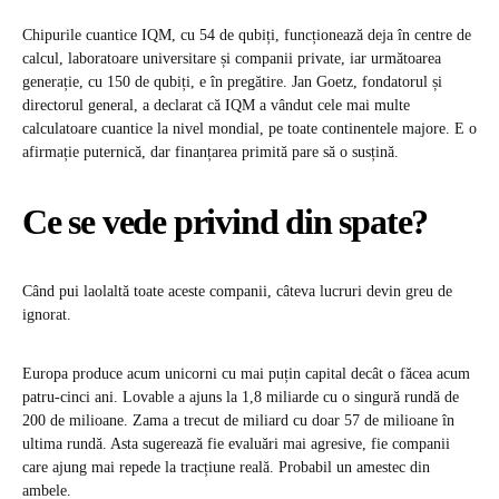
Chipurile cuantice IQM, cu 54 de qubiți, funcționează deja în centre de
calcul, laboratoare universitare și companii private, iar următoarea
generație, cu 150 de qubiți, e în pregătire. Jan Goetz, fondatorul și
directorul general, a declarat că IQM a vândut cele mai multe
calculatoare cuantice la nivel mondial, pe toate continentele majore. E o
afirmație puternică, dar finanțarea primită pare să o susțină.
Ce se vede privind din spate?
Când pui laolaltă toate aceste companii, câteva lucruri devin greu de
ignorat.
Europa produce acum unicorni cu mai puțin capital decât o făcea acum
patru-cinci ani. Lovable a ajuns la 1,8 miliarde cu o singură rundă de
200 de milioane. Zama a trecut de miliard cu doar 57 de milioane în
ultima rundă. Asta sugerează fie evaluări mai agresive, fie companii
care ajung mai repede la tracțiune reală. Probabil un amestec din
ambele.