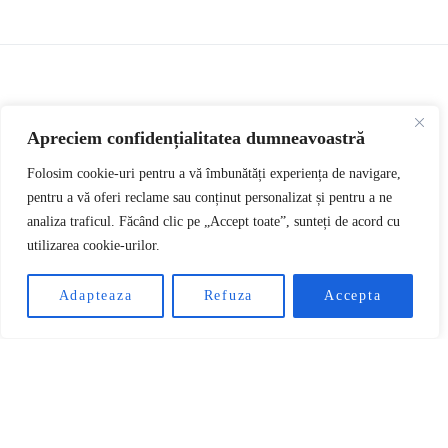
CRYPTO NEWS
STABLECOINS
Apreciem confidențialitatea dumneavoastră
Tether depozitează
Folosim cookie-uri pentru a vă îmbunătăți experiența de navigare,
pentru a vă oferi reclame sau conținut personalizat și pentru a ne
analiza traficul. Făcând clic pe „Accept toate”, sunteți de acord cu
tone de aur într-un
utilizarea cookie-urilor.
RO
buncăr elvețian din
Adapteaza
Refuza
Accepta
Războiul Rece, iar
Bitcoin pierde tot mai