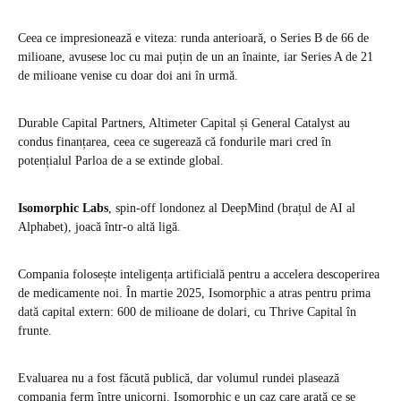
Ceea ce impresionează e viteza: runda anterioară, o Series B de 66 de
milioane, avusese loc cu mai puțin de un an înainte, iar Series A de 21
de milioane venise cu doar doi ani în urmă.
Durable Capital Partners, Altimeter Capital și General Catalyst au
condus finanțarea, ceea ce sugerează că fondurile mari cred în
potențialul Parloa de a se extinde global.
Isomorphic Labs
, spin-off londonez al DeepMind (brațul de AI al
Alphabet), joacă într-o altă ligă.
Compania folosește inteligența artificială pentru a accelera descoperirea
de medicamente noi. În martie 2025, Isomorphic a atras pentru prima
dată capital extern: 600 de milioane de dolari, cu Thrive Capital în
frunte.
Evaluarea nu a fost făcută publică, dar volumul rundei plasează
compania ferm între unicorni. Isomorphic e un caz care arată ce se