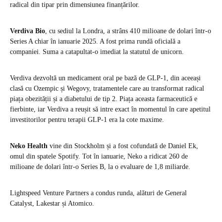
radical din tipar prin dimensiunea finanțărilor.
Verdiva Bio
, cu sediul la Londra, a strâns 410 milioane de dolari într-o
Series A chiar în ianuarie 2025. A fost prima rundă oficială a
companiei. Suma a catapultat-o imediat la statutul de unicorn.
Verdiva dezvoltă un medicament oral pe bază de GLP-1, din aceeași
clasă cu Ozempic și Wegovy, tratamentele care au transformat radical
piața obezității și a diabetului de tip 2. Piața aceasta farmaceutică e
fierbinte, iar Verdiva a reușit să intre exact în momentul în care apetitul
investitorilor pentru terapii GLP-1 era la cote maxime.
Neko Health
vine din Stockholm și a fost cofundată de Daniel Ek,
omul din spatele Spotify. Tot în ianuarie, Neko a ridicat 260 de
milioane de dolari într-o Series B, la o evaluare de 1,8 miliarde.
Lightspeed Venture Partners a condus runda, alături de General
Catalyst, Lakestar și Atomico.