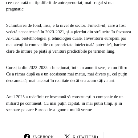
ceea ce arată un tip diferit de antreprenoriat, mai frugal și mai
pragmatic.
Schimbarea de fond, însă, e la nivel de sector. Fintech-ul, care a fost
vedetă necontestată în 2020-2021, și-a pierdut din strălucire în favoarea
AI-ului, biotehnologiei și tehnologiei duale. Investitorii europeni par
mai atenți la companiile cu proprietate intelectuală puternică, bariere
clare de intrare pe piață și venituri predictibile pe termen lung.
Corecția din 2022-2023 a funcționat, într-un anumit sens, ca un filtru.
Ce a rămas după ea e un ecosistem mai matur, mai divers și, cel puțin
deocamdată, mai ancorat în realitate decât era acum câțiva ani.
Anul 2025 a redefinit ce înseamnă să construiești o companie de un
miliard pe continent. Cu mai puțin capital, în mai puțin timp, și în
sectoare pe care Europa le-a ignorat multă vreme.
FACEBOOK
X (TWITTER)