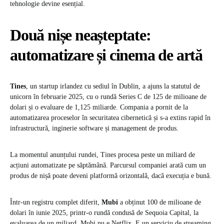
tehnologie devine esențial.
Două nișe neașteptate:
automatizare și cinema de artă
Tines
, un startup irlandez cu sediul în Dublin, a ajuns la statutul de
unicorn în februarie 2025, cu o rundă Series C de 125 de milioane de
dolari și o evaluare de 1,125 miliarde. Compania a pornit de la
automatizarea proceselor în securitatea cibernetică și s-a extins rapid în
infrastructură, inginerie software și management de produs.
La momentul anunțului rundei, Tines procesa peste un miliard de
acțiuni automatizate pe săptămână. Parcursul companiei arată cum un
produs de nișă poate deveni platformă orizontală, dacă execuția e bună.
Într-un registru complet diferit,
Mubi
a obținut 100 de milioane de
dolari în iunie 2025, printr-o rundă condusă de Sequoia Capital, la
evaluarea de un miliard. Mubi nu e Netflix. E un serviciu de streaming