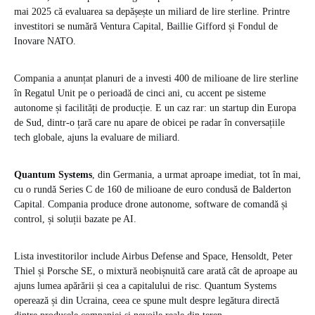
mai 2025 că evaluarea sa depășește un miliard de lire sterline. Printre
investitori se numără Ventura Capital, Baillie Gifford și Fondul de
Inovare NATO.
Compania a anunțat planuri de a investi 400 de milioane de lire sterline
în Regatul Unit pe o perioadă de cinci ani, cu accent pe sisteme
autonome și facilități de producție. E un caz rar: un startup din Europa
de Sud, dintr-o țară care nu apare de obicei pe radar în conversațiile
tech globale, ajuns la evaluare de miliard.
Quantum Systems
, din Germania, a urmat aproape imediat, tot în mai,
cu o rundă Series C de 160 de milioane de euro condusă de Balderton
Capital. Compania produce drone autonome, software de comandă și
control, și soluții bazate pe AI.
Lista investitorilor include Airbus Defense and Space, Hensoldt, Peter
Thiel și Porsche SE, o mixtură neobișnuită care arată cât de aproape au
ajuns lumea apărării și cea a capitalului de risc. Quantum Systems
operează și din Ucraina, ceea ce spune mult despre legătura directă