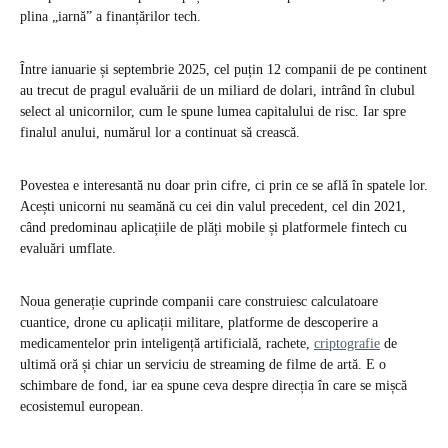
plina „iarnă” a finanțărilor tech.
Între ianuarie și septembrie 2025, cel puțin 12 companii de pe continent
au trecut de pragul evaluării de un miliard de dolari, intrând în clubul
select al unicornilor, cum le spune lumea capitalului de risc. Iar spre
finalul anului, numărul lor a continuat să crească.
Povestea e interesantă nu doar prin cifre, ci prin ce se află în spatele lor.
Acești unicorni nu seamănă cu cei din valul precedent, cel din 2021,
când predominau aplicațiile de plăți mobile și platformele fintech cu
evaluări umflate.
Noua generație cuprinde companii care construiesc calculatoare
cuantice, drone cu aplicații militare, platforme de descoperire a
medicamentelor prin inteligență artificială, rachete,
criptografie
de
ultimă oră și chiar un serviciu de streaming de filme de artă. E o
schimbare de fond, iar ea spune ceva despre direcția în care se mișcă
ecosistemul european.