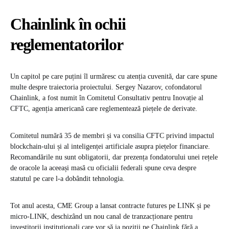
Chainlink în ochii
reglementatorilor
Un capitol pe care puțini îl urmăresc cu atenția cuvenită, dar care spune
multe despre traiectoria proiectului. Sergey Nazarov, cofondatorul
Chainlink, a fost numit în Comitetul Consultativ pentru Inovație al
CFTC, agenția americană care reglementează piețele de derivate.
Comitetul numără 35 de membri și va consilia CFTC privind impactul
blockchain-ului și al inteligenței artificiale asupra piețelor financiare.
Recomandările nu sunt obligatorii, dar prezența fondatorului unei rețele
de oracole la aceeași masă cu oficialii federali spune ceva despre
statutul pe care l-a dobândit tehnologia.
Tot anul acesta, CME Group a lansat contracte futures pe LINK și pe
micro-LINK, deschizând un nou canal de tranzacționare pentru
investitorii instituționali care vor să ia poziții pe Chainlink fără a