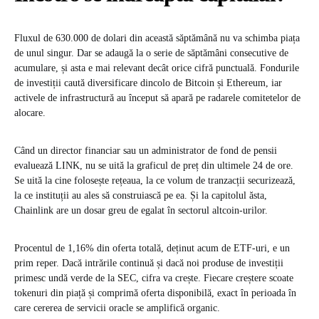
Fluxul de 630.000 de dolari din această săptămână nu va schimba piața
de unul singur. Dar se adaugă la o serie de săptămâni consecutive de
acumulare, și asta e mai relevant decât orice cifră punctuală. Fondurile
de investiții caută diversificare dincolo de Bitcoin și Ethereum, iar
activele de infrastructură au început să apară pe radarele comitetelor de
alocare.
Când un director financiar sau un administrator de fond de pensii
evaluează LINK, nu se uită la graficul de preț din ultimele 24 de ore.
Se uită la cine folosește rețeaua, la ce volum de tranzacții securizează,
la ce instituții au ales să construiască pe ea. Și la capitolul ăsta,
Chainlink are un dosar greu de egalat în sectorul altcoin-urilor.
Procentul de 1,16% din oferta totală, deținut acum de ETF-uri, e un
prim reper. Dacă intrările continuă și dacă noi produse de investiții
primesc undă verde de la SEC, cifra va crește. Fiecare creștere scoate
tokenuri din piață și comprimă oferta disponibilă, exact în perioada în
care cererea de servicii oracle se amplifică organic.