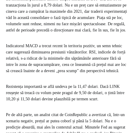
tranzacționa în jurul a 8,79 dolari. Nu e un preț care să entuziasmeze pe
cineva care a cumpărat la maximele din 2021, dar traderii experimentați
văd în această consolidare o fază tipică de acumulare. Piața stă pe loc,
volumele sunt reduse, nimeni nu face mișcări spectaculoase. De regulă,
astfel de perioade precedă o direcționare mai clară, fie în sus, fie în jos.
Indicatorul MACD a trecut recent în teritoriu pozitiv, un semn tehnic
care sugerează diminuarea presiunii vânzătorilor. RSI, indicele de forță
relativă, s-a ridicat de la minimele din săptămânile anterioare fără să
intre în zona de supracumpărare, ceea ce înseamnă că prețul mai are loc
să crească înainte de a deveni „prea scump” din perspectivă tehnică.
Rezistența importantă se află undeva pe la 11,47 dolari. Dacă LINK
reușește să treacă cu volum peste pragul de 9,50 de dolari, o țintă între
10,20 și 11,50 dolari devine plauzibilă pe termen scurt.
Pe de altă parte, un analist citat de CoinRepublic a avertizat că, într-un
scenariu negativ, prețul ar putea coborî și până la 5 dolari. Nu e o
predicție absurdă, mai ales în contextul actual. Minutele Fed au sugerat