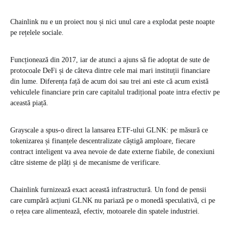
Chainlink nu e un proiect nou și nici unul care a explodat peste noapte
pe rețelele sociale.
Funcționează din 2017, iar de atunci a ajuns să fie adoptat de sute de
protocoale DeFi și de câteva dintre cele mai mari instituții financiare
din lume. Diferența față de acum doi sau trei ani este că acum există
vehiculele financiare prin care capitalul tradițional poate intra efectiv pe
această piață.
Grayscale a spus-o direct la lansarea ETF-ului GLNK: pe măsură ce
tokenizarea și finanțele descentralizate câștigă amploare, fiecare
contract inteligent va avea nevoie de date externe fiabile, de conexiuni
către sisteme de plăți și de mecanisme de verificare.
Chainlink furnizează exact această infrastructură. Un fond de pensii
care cumpără acțiuni GLNK nu pariază pe o monedă speculativă, ci pe
o rețea care alimentează, efectiv, motoarele din spatele industriei.