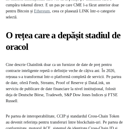
cumpăra tokenul direct. E un pas pe care CME l-a făcut anterior doar
pentru Bitcoin și
Ethereum
, ceea ce plasează LINK într-o categorie
selectă.
O rețea care a depășit stadiul de
oracol
Cine descrie Chainlink doar ca un furnizor de date de preț pentru
contracte inteligente repetă o definiție veche de câțiva ani. În 2026,
rețeaua s-a transformat într-o platformă completă de servicii. Pe partea
de date, oferă Feeds, Streams, Proof of Reserve și DataLink, un
serviciu de publicare de date financiare la nivel instituțional, folosit
deja de Deutsche Börse, Tradeweb, S&P Dow Jones Indices și FTSE
Russell.
Pe partea de interoperabilitate, CCIP și standardul Cross-Chain Token
au devenit referința pentru transferuri între blockchain-uri. Pe partea de
conformitate, motorul ACE, sistemul de identitate Cross-Chain ID și