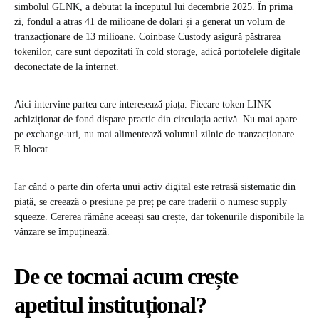
simbolul GLNK, a debutat la începutul lui decembrie 2025. În prima
zi, fondul a atras 41 de milioane de dolari și a generat un volum de
tranzacționare de 13 milioane. Coinbase Custody asigură păstrarea
tokenilor, care sunt depozitati în cold storage, adică portofelele digitale
deconectate de la internet.
Aici intervine partea care interesează piața. Fiecare token LINK
achiziționat de fond dispare practic din circulația activă. Nu mai apare
pe exchange-uri, nu mai alimentează volumul zilnic de tranzacționare.
E blocat.
Iar când o parte din oferta unui activ digital este retrasă sistematic din
piață, se creează o presiune pe preț pe care traderii o numesc supply
squeeze. Cererea rămâne aceeași sau crește, dar tokenurile disponibile la
vânzare se împuținează.
De ce tocmai acum crește
apetitul instituțional?