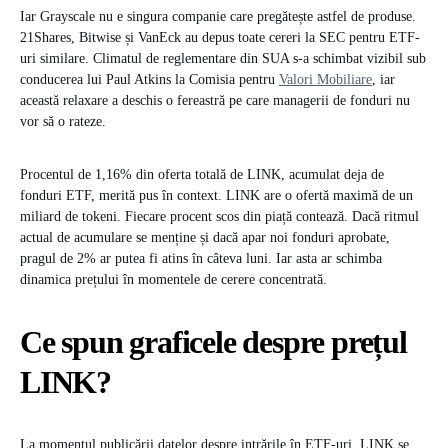
Iar Grayscale nu e singura companie care pregătește astfel de produse.
21Shares, Bitwise și VanEck au depus toate cereri la SEC pentru ETF-
uri similare. Climatul de reglementare din SUA s-a schimbat vizibil sub
conducerea lui Paul Atkins la Comisia pentru
Valori Mobiliare
, iar
această relaxare a deschis o fereastră pe care managerii de fonduri nu
vor să o rateze.
Procentul de 1,16% din oferta totală de LINK, acumulat deja de
fonduri ETF, merită pus în context. LINK are o ofertă maximă de un
miliard de tokeni. Fiecare procent scos din piață contează. Dacă ritmul
actual de acumulare se menține și dacă apar noi fonduri aprobate,
pragul de 2% ar putea fi atins în câteva luni. Iar asta ar schimba
dinamica prețului în momentele de cerere concentrată.
Ce spun graficele despre prețul
LINK?
La momentul publicării datelor despre intrările în ETF-uri, LINK se