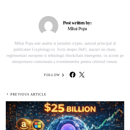
Post written by:
Mihai Popa
Mihai Popa este analist si jurnalist crypto, autorul principal al
publicatiei Cryptology.ro. Scrie despre DeFi, atacuri on-chain,
reglementari europene si tehnologii blockchain emergente, cu accent pe
interpretarea contextuala a evenimentelor pentru cititorul roman.
FOLLOW
PREVIOUS ARTICLE