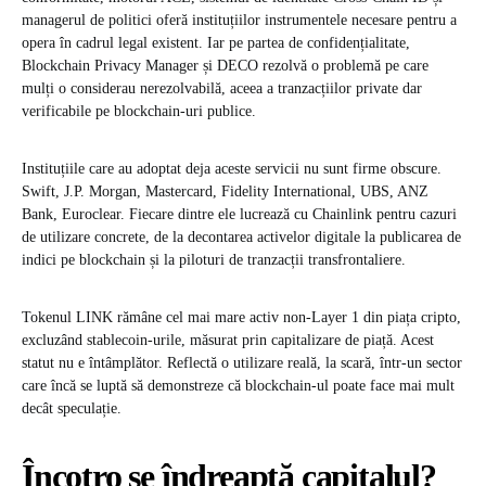
managerul de politici oferă instituțiilor instrumentele necesare pentru a
opera în cadrul legal existent. Iar pe partea de confidențialitate,
Blockchain Privacy Manager și DECO rezolvă o problemă pe care
mulți o considerau nerezolvabilă, aceea a tranzacțiilor private dar
verificabile pe blockchain-uri publice.
Instituțiile care au adoptat deja aceste servicii nu sunt firme obscure.
Swift, J.P. Morgan, Mastercard, Fidelity International, UBS, ANZ
Bank, Euroclear. Fiecare dintre ele lucrează cu Chainlink pentru cazuri
de utilizare concrete, de la decontarea activelor digitale la publicarea de
indici pe blockchain și la piloturi de tranzacții transfrontaliere.
Tokenul LINK rămâne cel mai mare activ non-Layer 1 din piața cripto,
excluzând stablecoin-urile, măsurat prin capitalizare de piață. Acest
statut nu e întâmplător. Reflectă o utilizare reală, la scară, într-un sector
care încă se luptă să demonstreze că blockchain-ul poate face mai mult
decât speculație.
Încotro se îndreaptă capitalul?