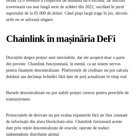
recent că o revenire a creșterilor de dobândă nu e exclusă, iar Bitcoin
traversează cea mai lungă serie de scăderi din 2022, oscilând în jurul
suportului de la 65.000 de dolari. Când piața largă trage în jos, altcoin-
urile nu se salvează singure.
Chainlink în mașinăria DeFi
Discuțiile despre prețuri sunt inevitabile, dar ele acoperă doar o parte
din poveste. Chainlink funcționează, în esență, ca un sistem nervos
pentru finanțele descentralizate. Platformele de creditare nu pot calcula
dobânzi sau declanșa lichidări fără date de preț actualizate în timp real.
Bursele descentralizate nu pot stabili prețuri corecte pentru perechile de
tranzacționare.
Protocoalele de derivate nu pot evalua expunerile fără un flux constant
de informații din afara blockchain-ului. Chainlink furnizează aceste
date prin rețele descentralizate de oracole, operate de noduri
independente distribuite global.