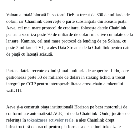
Valoarea totală blocată în sectorul DeFi a trecut de 300 de miliarde de
dolari, iar Chainlink deservește o parte substanțială din această piață.
Aave, cel mai mare protocol de creditare, folosește datele Chainlink
pentru a securiza peste 70 de miliarde de dolari în active cumulate de la
lansare. Kamino, cel mai mare protocol de lending de pe Solana, cu
peste 2 miliarde TVL, a ales Data Streams de la Chainlink pentru date
de piață cu latență scăzută.
Parteneriatele recente extind și mai mult aria de acoperire. Lido, care
gestionează peste 33 de miliarde de dolari în staking lichid, a trecut
integral pe CCIP pentru interoperabilitatea cross-chain a tokenului
wstETH.
Aave și-a construit piața instituțională Horizon pe baza motorului de
conformitate automatizată ACE, tot de la Chainlink. Ondo, jucător de
referință în
tokenizarea activelor reale
, a ales Chainlink drept
infrastructură de oracol pentru platforma sa de acțiuni tokenizate.