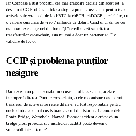
Iar Coinbase a luat probabil cea mai grăitoare decizie din acest lot: a
desemnat CCIP-ul Chainlink ca singura punte cross-chain pentru toate
activele sale wrapped, de la cbBTC la cbETH, cbDOGE și celelalte, cu
o valoare cumulată de vreo 7 miliarde de dolari. Când unul dintre cei
mai mari exchange-uri din lume îți încredințează securitatea
transferurilor cross-chain, asta nu mai e doar un parteneriat. E o
validare de facto.
CCIP și problema punților
nesigure
Dacă există un punct sensibil în ecosistemul blockchain, acela e
interoperabilitatea. Punțile cross-chain, acele mecanisme care permit
transferul de active între rețele diferite, au fost responsabile pentru
unele dintre cele mai costisitoare atacuri din istoria criptomonedelor.
Ronin Bridge, Wormhole, Nomad. Fiecare incident a arătat că un
bridge prost proiectat sau insuficient auditat poate deveni o
vulnerabilitate sistemică.