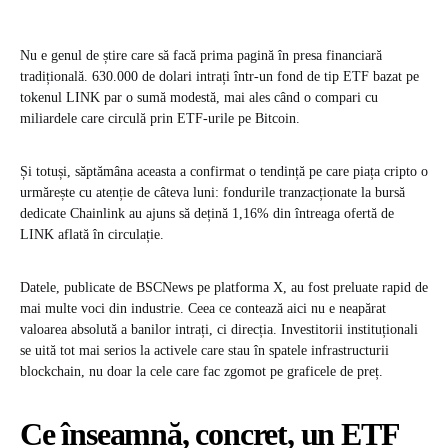
Nu e genul de știre care să facă prima pagină în presa financiară
tradițională. 630.000 de dolari intrați într-un fond de tip ETF bazat pe
tokenul LINK par o sumă modestă, mai ales când o compari cu
miliardele care circulă prin ETF-urile pe Bitcoin.
Și totuși, săptămâna aceasta a confirmat o tendință pe care piața cripto o
urmărește cu atenție de câteva luni: fondurile tranzacționate la bursă
dedicate Chainlink au ajuns să dețină 1,16% din întreaga ofertă de
LINK aflată în circulație.
Datele, publicate de BSCNews pe platforma X, au fost preluate rapid de
mai multe voci din industrie. Ceea ce contează aici nu e neapărat
valoarea absolută a banilor intrați, ci direcția. Investitorii instituționali
se uită tot mai serios la activele care stau în spatele infrastructurii
blockchain, nu doar la cele care fac zgomot pe graficele de preț.
Ce înseamnă, concret, un ETF