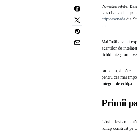
Povestea rețelei Bas
capacitatea de a pri
criptomonede
din St
ani.
Mai întâi a venit ex
agenților de intelige
lichiditate și un niv
Iar acum, după ce a 
pentru cea mai impor
integral de echipa pr
Primii pa
Când a fost anunțată
rollup construit pe 