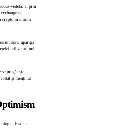
rodus-vedetă, ci prin
e exchange de
 crypto în ultimii
ea multora, apariția
țelei utilizatori noi,
 se pregătește
voltat și menținut
 Optimism
nologic. Era un