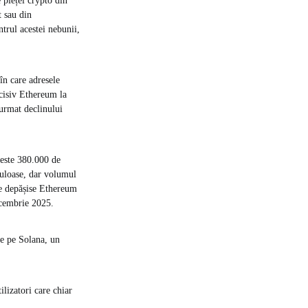
 pieței crypto din
t sau din
trul acestei nebunii,
în care adresele
ecisiv Ethereum la
 urmat declinului
peste 380.000 de
duloase, dar volumul
ase depășise Ethereum
ecembrie 2025.
de pe Solana, un
lizatori care chiar