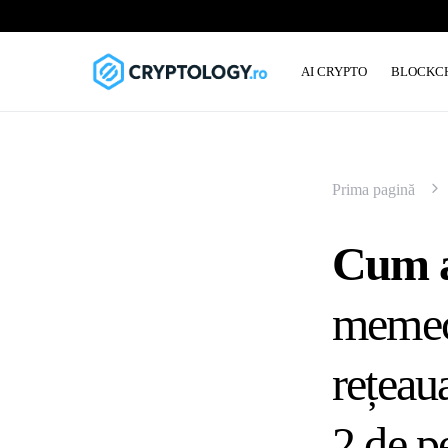
AI CRYPTO
BLOCKC
Prima pagină
Cum a
memecoi
rețeaua
2 de p