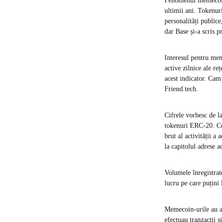
Fenomenul memecoin-u
ultimii ani. Tokenuri
personalități public
dar Base și-a scris p
Interesul pentru mem
active zilnice ale r
acest indicator. Cam
Friend.tech.
Cifrele vorbesc de l
tokenuri ERC-20. Cel
brut al activității a
la capitolul adrese 
Volumele înregistrat
lucru pe care puțini 
Memecoin-urile au ad
efectuau tranzacții 