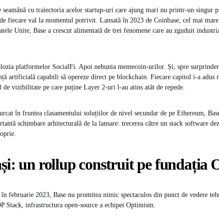
e seamănă cu traiectoria acelor startup-uri care ajung mari nu printr-un singur p
nde fiecare val la momentul potrivit. Lansată în 2023 de Coinbase, cel mai mar
atele Unite, Base a crescut alimentată de trei fenomene care au zguduit industria
plozia platformelor SocialFi. Apoi nebunia memecoin-urilor. Și, spre surprinder
nță artificială capabili să opereze direct pe blockchain. Fiecare capitol i-a adus re
el de vizibilitate pe care puține Layer 2-uri l-au atins atât de repede.
urcat în fruntea clasamentului soluțiilor de nivel secundar de pe Ethereum, Base
tantă schimbare arhitecturală de la lansare: trecerea către un stack software dez
oprie.
și: un rollup construit pe fundația
 în februarie 2023, Base nu promitea nimic spectaculos din punct de vedere teh
OP Stack, infrastructura open-source a echipei Optimism.