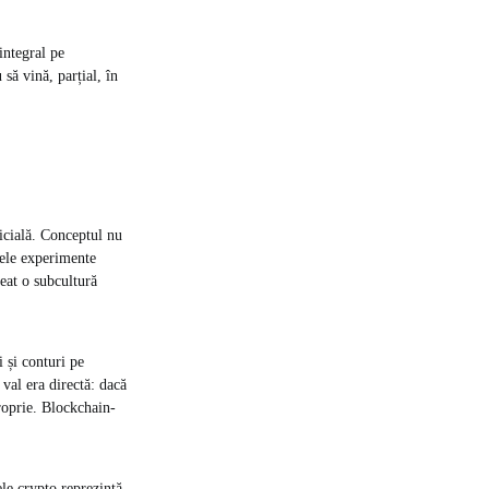
integral pe
să vină, parțial, în
ficială. Conceptul nu
mele experimente
eat o subcultură
 și conturi pe
 val era directă: dacă
proprie. Blockchain-
le crypto reprezintă