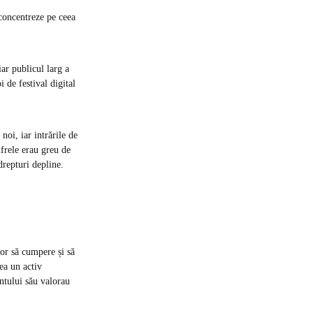
 concentreze pe ceea
iar publicul larg a
de festival digital
noi, iar intrările de
ifrele erau greu de
repturi depline.
lor să cumpere și să
ea un activ
ntului său valorau