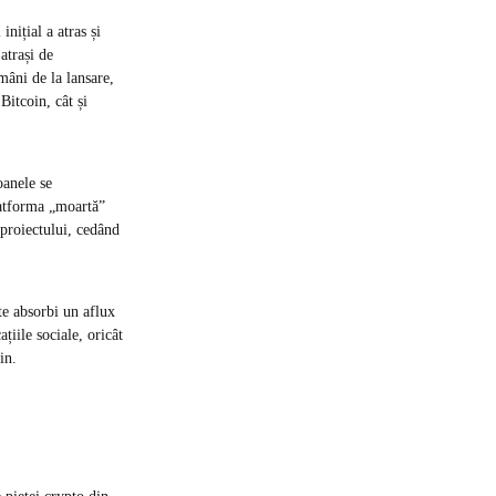
nițial a atras și
atrași de
mâni de la lansare,
Bitcoin, cât și
oanele se
platforma „moartă”
 proiectului, cedând
te absorbi un aflux
țiile sociale, oricât
in.