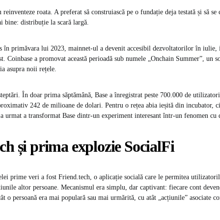
 reinventeze roata. A preferat să construiască pe o fundație deja testată și să se
i bine: distribuție la scară largă.
s în primăvara lui 2023, mainnet-ul a devenit accesibil dezvoltatorilor în iulie, 
st. Coinbase a promovat această perioadă sub numele „Onchain Summer”, un soi 
ia asupra noii rețele.
teptări. În doar prima săptămână, Base a înregistrat peste 700.000 de utilizatori 
proximativ 242 de milioane de dolari. Pentru o rețea abia ieșită din incubator, c
 a urmat a transformat Base dintr-un experiment interesant într-un fenomen cu d
ch și prima explozie SocialFi
lei prime veri a fost Friend.tech, o aplicație socială care le permitea utilizatori
iunile altor persoane. Mecanismul era simplu, dar captivant: fiecare cont deven
cât o persoană era mai populară sau mai urmărită, cu atât „acțiunile” asociate co