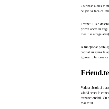
Coinbase a ales să nu
ce știa să facă cel ma
Testnet-ul s-a deschi
primit acces în augu
menit să atragă atenț
A funcționat peste aș
capital au ajuns la a
ignorat. Dar ceea ce
Friend.te
Vedeta absolută a ace
vândă acces la conex
tranzacționabil. Cu 
mai mult.