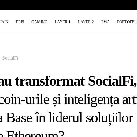
HAIN
DEFI
GAMING
LAYER 1
LAYER 2
RWA
PORTOFEL
SocialFi
u transformat SocialFi,
n-urile și inteligența arti
 Base în liderul soluțiilor
e Ethereum?