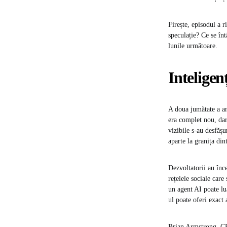
Firește, episodul a r
speculație? Ce se în
lunile următoare.
Inteligen
A doua jumătate a an
era complet nou, da
vizibile s-au desfăș
aparte la granița di
Dezvoltatorii au înc
rețelele sociale care
un agent AI poate lua
ul poate oferi exact 
Brian Armstrong, CEO