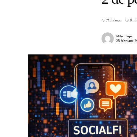
713 views
9 mi
Mihai Popa
25 februarie 