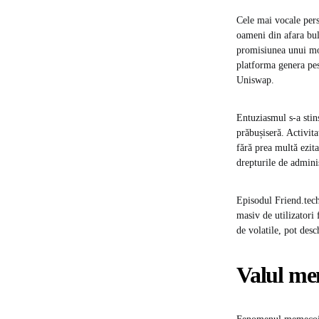
Cele mai vocale perso
oameni din afara bul
promisiunea unui mod
platforma genera pes
Uniswap.
Entuziasmul s-a stins
prăbușiseră. Activita
fără prea multă ezit
drepturile de adminis
Episodul Friend.tech
masiv de utilizatori 
de volatile, pot desc
Valul me