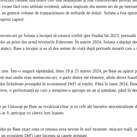
rilor rămâne una dintre cele mai neașteptate și mai controversate povești ale
 create fără vreo utilitate evidentă, adesea inspirate din meme-uri de pe interne
e, au generat volume de tranzacționare de miliarde de dolari. Solana a fost epicen
ropriul capitol.
ecoin-uri pe Solana a început să crească vizibil spre finalul lui 2023, perioadă 
ețelei au prins din urmă nivelurile Ethereum. În martie 2024, Solana a depășit d
 atunci, Base a început și ea să dea semne de viață după perioada moartă care a
a sine. Într-o singură săptămână, între 19 și 25 martie 2024, pe Base au apărut 
e mai multe erau memecoin-uri, o parte dintre ele efemere, altele direct frau
 adus lichiditate proaspătă în ecosistemul DeFi al rețelei. Până în iunie 2024, B
active, o performanță pe care a menținut-o aproape un an și jumătate, până în d
e pe Uniswap pe Base au rivalrizat chiar și cu cele ale burselor descentralizate 
l-ar fi anticipat cu câteva luni înainte.
us pe Base exact ceea ce rețeaua avea nevoie în acel moment: mișcare reală, uti
și un ecosistem DeFi care începea să capete greutate.