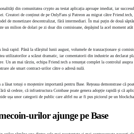
nalități din comunitatea crypto au testat aplicația aproape imediat, iar succesul i
ei. Creatori de conținut de pe OnlyFans și Patreon au migrat către Friend.tech, 
el de monetizare descentralizat, fără intermediari. În mai puțin de două săptă
te un milion de dolari pe zi doar din comisioane, depășind la acel moment atât 
 însă rapid. Până la sfârșitul lunii august, volumele de tranzacționare și comisi
tea utilizatorilor a scăzut dramatic, iar comentatorii din industrie au declarat 
are. Un an mai târziu, echipa Friend.tech a renunțat complet la controlul asupra
trare ale smart contract-urilor către o adresă nulă.
 a lăsat totuși o moștenire importantă pentru Base. Rețeaua demonstrase că poa
fără să cedeze, că infrastructura Coinbase poate genera adopție rapidă și că aplica
hide ușa unor categorii de public care altfel nu ar fi pus piciorul pe un blockcha
mecoin-urilor ajunge pe Base