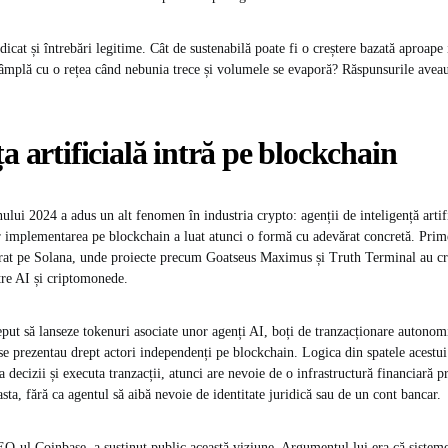
idicat și întrebări legitime. Cât de sustenabilă poate fi o creștere bazată aproape 
tâmplă cu o rețea când nebunia trece și volumele se evaporă? Răspunsurile aveau 
ța artificială intră pe blockchain
ului 2024 a adus un alt fenomen în industria crypto: agenții de inteligență arti
r implementarea pe blockchain a luat atunci o formă cu adevărat concretă. Pri
urat pe Solana, unde proiecte precum Goatseus Maximus și Truth Terminal au cr
ntre AI și criptomonede.
eput să lanseze tokenuri asociate unor agenți AI, boți de tranzacționare autonomi
 se prezentau drept actori independenți pe blockchain. Logica din spatele acestui
 decizii și executa tranzacții, atunci are nevoie de o infrastructură financiară 
asta, fără ca agentul să aibă nevoie de identitate juridică sau de un cont bancar.
-ul Coinbase, a susținut public această viziune. Argumentul lui era că sisteme