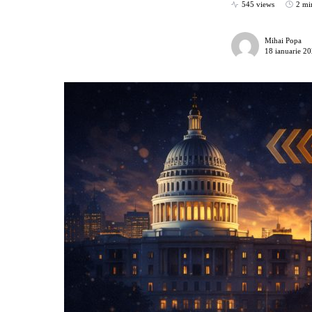
545 views
2 mi
Mihai Popa
18 ianuarie 2