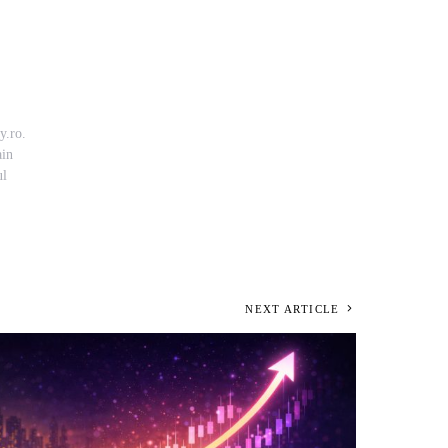
y.ro.
ain
ul
NEXT ARTICLE