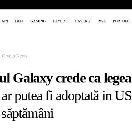
HAIN
DEFI
GAMING
LAYER 1
LAYER 2
RWA
PORTOFEL
Crypto News
l Galaxy crede ca legea
 ar putea fi adoptată in US
 săptămâni