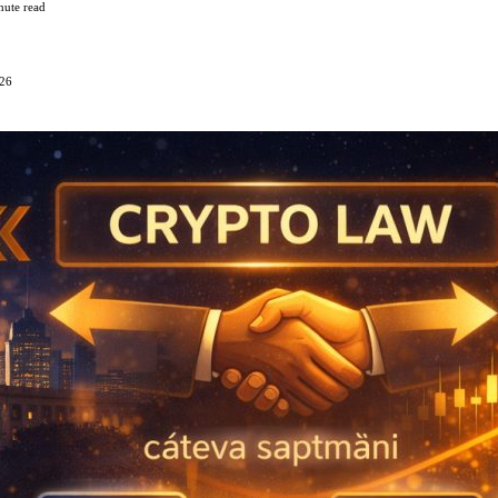
nute read
026