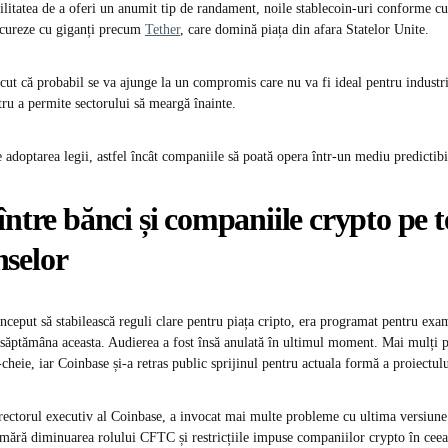
ilitatea de a oferi un anumit tip de randament, noile stablecoin-uri conforme cu 
cureze cu giganți precum
Tether
, care domină piața din afara Statelor Unite.
ut că probabil se va ajunge la un compromis care nu va fi ideal pentru industri
tru a permite sectorului să meargă înainte.
 adoptarea legii, astfel încât companiile să poată opera într-un mediu predictibi
între bănci și companiile crypto pe 
selor
onceput să stabilească reguli clare pentru piața cripto, era programat pentru ex
săptămâna aceasta. Audierea a fost însă anulată în ultimul moment. Mai mulți p
heie, iar Coinbase și-a retras public sprijinul pentru actuala formă a proiectulu
irectorul executiv al Coinbase, a invocat mai multe probleme cu ultima versiune a
umără diminuarea rolului CFTC și restricțiile impuse companiilor crypto în ceea 