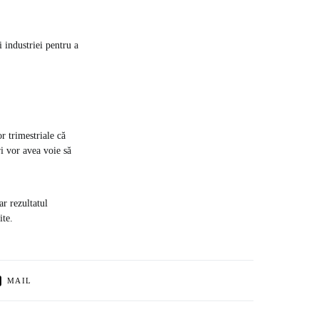
i industriei pentru a
r trimestriale că
ri vor avea voie să
ar rezultatul
ite.
MAIL