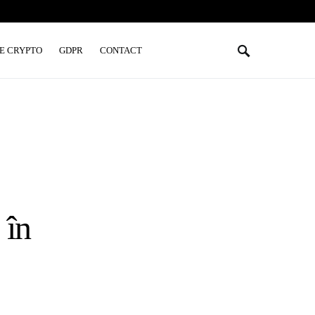
E CRYPTO
GDPR
CONTACT
 în