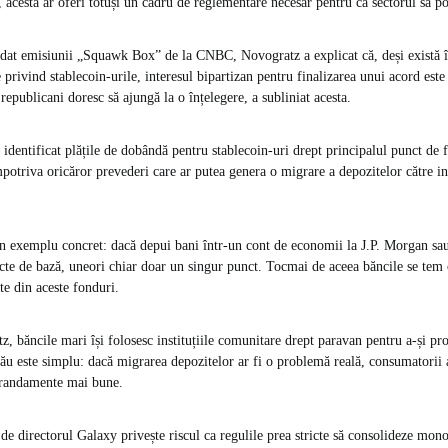
i, acesta ar oferi totuși un cadru de reglementare necesar pentru ca sectorul să p
rdat emisiunii „Squawk Box” de la CNBC, Novogratz a explicat că, deși există î
 privind stablecoin-urile, interesul bipartizan pentru finalizarea unui acord este 
 republicani doresc să ajungă la o înțelegere, a subliniat acesta.
identificat plățile de dobândă pentru stablecoin-uri drept principalul punct de f
potriva oricăror prevederi care ar putea genera o migrare a depozitelor către i
un exemplu concret: dacă depui bani într-un cont de economii la J.P. Morgan s
te de bază, uneori chiar doar un singur punct. Tocmai de aceea băncile se tem c
te din aceste fonduri.
z, băncile mari își folosesc instituțiile comunitare drept paravan pentru a-și pr
ău este simplu: dacă migrarea depozitelor ar fi o problemă reală, consumatorii ar
 randamente mai bune.
 de directorul Galaxy privește riscul ca regulile prea stricte să consolideze mon