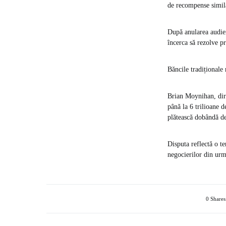
de recompense simila
După anularea audieri
încerca să rezolve p
Băncile tradiționale
Brian Moynihan, dire
până la 6 trilioane 
plătească dobândă de
Disputa reflectă o te
negocierilor din urmă
0 Shares