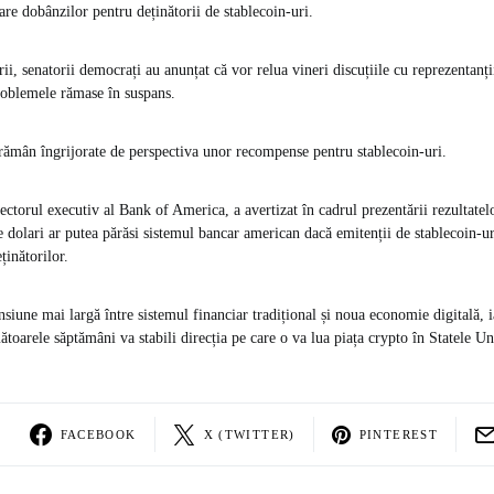
re dobânzilor pentru deținătorii de stablecoin-uri.
i, senatorii democrați au anunțat că vor relua vineri discuțiile cu reprezentanți
roblemele rămase în suspans.
 rămân îngrijorate de perspectiva unor recompense pentru stablecoin-uri.
ctorul executiv al Bank of America, a avertizat în cadrul prezentării rezultatelo
de dolari ar putea părăsi sistemul bancar american dacă emitenții de stablecoin-u
ținătorilor.
nsiune mai largă între sistemul financiar tradițional și noua economie digitală, i
toarele săptămâni va stabili direcția pe care o va lua piața crypto în Statele Un
FACEBOOK
X (TWITTER)
PINTEREST