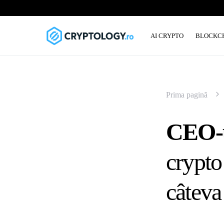
AI CRYPTO
BLOCKC
Prima pagină
CEO-u
crypto
câteva