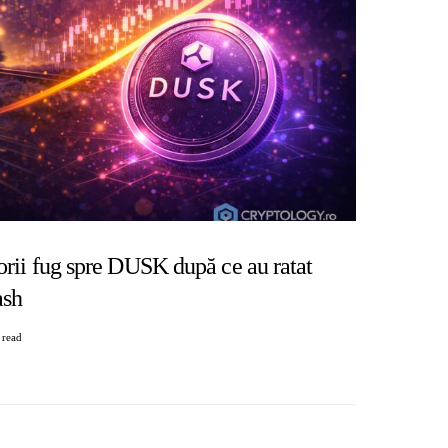
torii fug spre DUSK după ce au ratat
ash
 read