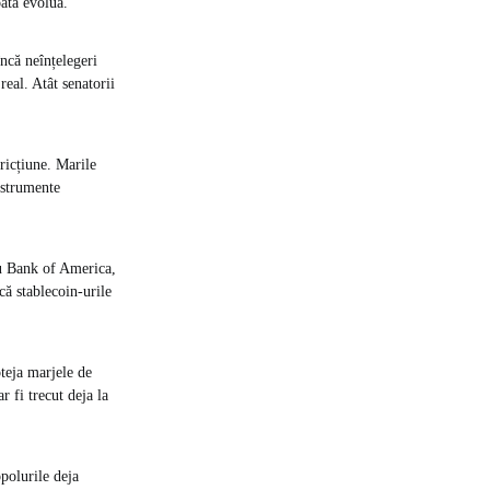
oată evolua.
ncă neînțelegeri
real. Atât senatorii
ricțiune. Marile
nstrumente
au Bank of America,
ă stablecoin-urile
oteja marjele de
 fi trecut deja la
opolurile deja