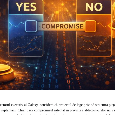
ctorul executiv al Galaxy, consideră că proiectul de lege privind structura piețe
 săptămâni. Chiar dacă compromisul așteptat în privința stablecoin-urilor nu va 