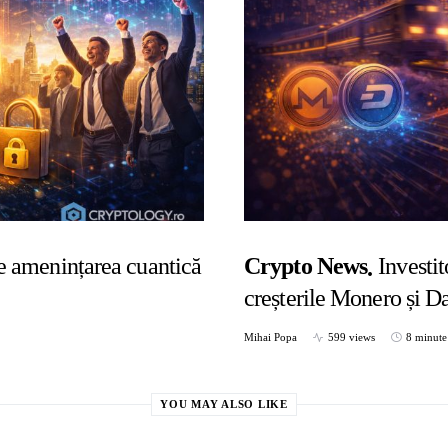
de amenințarea cuantică
Crypto News
Investi
creșterile Monero și D
Mihai Popa
599 views
8 minute
YOU MAY ALSO LIKE