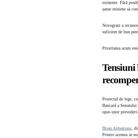
existente. Fără posib
șanse minime să con
Novogratz a recunosc
suficient de bun pen
Prioritatea acum este
Tensiuni 
recompen
Proiectul de lege, c
Bancară a Senatului 
opus unor prevederi-c
Brian Armstrong
, d
Printre acestea se n