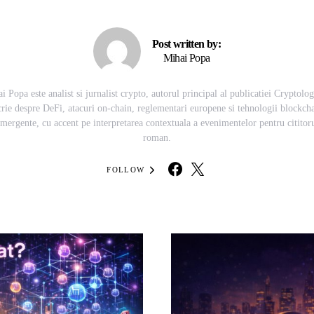
Post written by:
Mihai Popa
i Popa este analist si jurnalist crypto, autorul principal al publicatiei Cryptolog
rie despre DeFi, atacuri on-chain, reglementari europene si tehnologii blockch
mergente, cu accent pe interpretarea contextuala a evenimentelor pentru cititor
roman.
FOLLOW