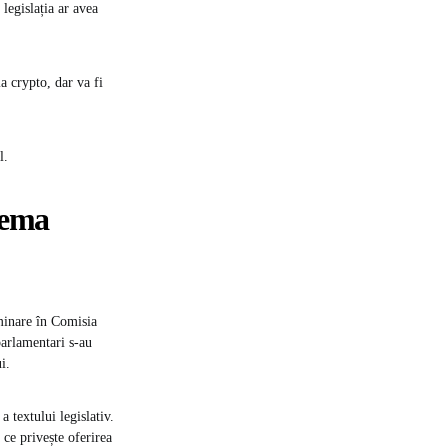
legislația ar avea
a crypto, dar va fi
l.
tema
aminare în Comisia
arlamentari s-au
i.
 textului legislativ.
ce privește oferirea