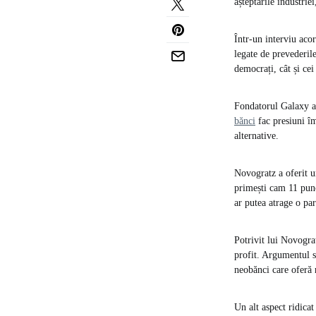
așteptările industrie
Într-un interviu aco
legate de prevederile
democrați, cât și cei
Fondatorul Galaxy a 
bănci
fac presiuni îm
alternative.
Novogratz a oferit 
primești cam 11 punc
ar putea atrage o par
Potrivit lui Novograt
profit. Argumentul s
neobănci care oferă
Un alt aspect ridicat