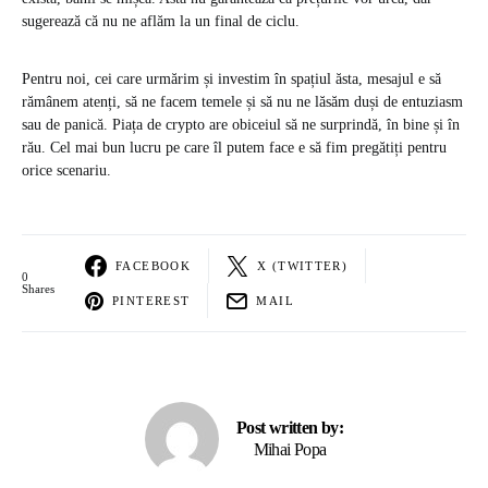
sugerează că nu ne aflăm la un final de ciclu.
Pentru noi, cei care urmărim și investim în spațiul ăsta, mesajul e să
rămânem atenți, să ne facem temele și să nu ne lăsăm duși de entuziasm
sau de panică. Piața de crypto are obiceiul să ne surprindă, în bine și în
rău. Cel mai bun lucru pe care îl putem face e să fim pregătiți pentru
orice scenariu.
FACEBOOK
X (TWITTER)
0
Shares
PINTEREST
MAIL
Post written by:
Mihai Popa