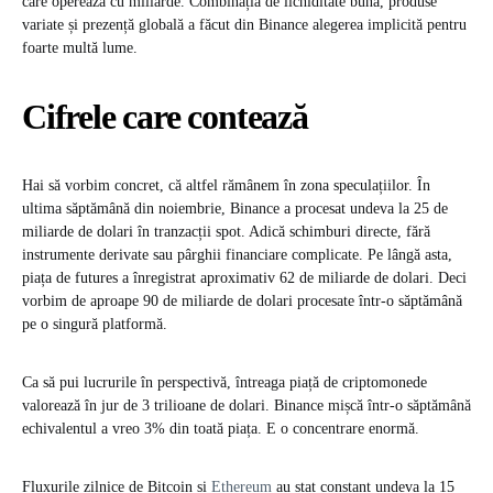
care operează cu miliarde. Combinația de lichiditate bună, produse
variate și prezență globală a făcut din Binance alegerea implicită pentru
foarte multă lume.
Cifrele care contează
Hai să vorbim concret, că altfel rămânem în zona speculațiilor. În
ultima săptămână din noiembrie, Binance a procesat undeva la 25 de
miliarde de dolari în tranzacții spot. Adică schimburi directe, fără
instrumente derivate sau pârghii financiare complicate. Pe lângă asta,
piața de futures a înregistrat aproximativ 62 de miliarde de dolari. Deci
vorbim de aproape 90 de miliarde de dolari procesate într-o săptămână
pe o singură platformă.
Ca să pui lucrurile în perspectivă, întreaga piață de criptomonede
valorează în jur de 3 trilioane de dolari. Binance mișcă într-o săptămână
echivalentul a vreo 3% din toată piața. E o concentrare enormă.
Fluxurile zilnice de Bitcoin și
Ethereum
au stat constant undeva la 15