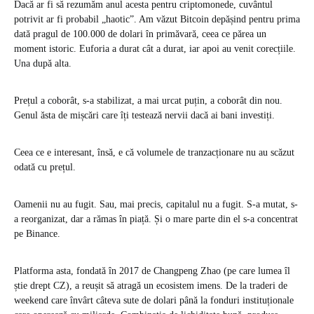
Dacă ar fi să rezumăm anul acesta pentru criptomonede, cuvântul
potrivit ar fi probabil „haotic”. Am văzut Bitcoin depășind pentru prima
dată pragul de 100.000 de dolari în primăvară, ceea ce părea un
moment istoric. Euforia a durat cât a durat, iar apoi au venit corecțiile.
Una după alta.
Prețul a coborât, s-a stabilizat, a mai urcat puțin, a coborât din nou.
Genul ăsta de mișcări care îți testează nervii dacă ai bani investiți.
Ceea ce e interesant, însă, e că volumele de tranzacționare nu au scăzut
odată cu prețul.
Oamenii nu au fugit. Sau, mai precis, capitalul nu a fugit. S-a mutat, s-
a reorganizat, dar a rămas în piață. Și o mare parte din el s-a concentrat
pe Binance.
Platforma asta, fondată în 2017 de Changpeng Zhao (pe care lumea îl
știe drept CZ), a reușit să atragă un ecosistem imens. De la traderi de
weekend care învârt câteva sute de dolari până la fonduri instituționale