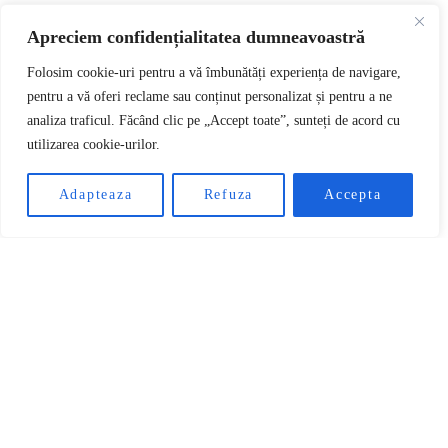
CRYPTO NEWS
Apreciem confidențialitatea dumneavoastră
Bitcoin atrage 732 de
Folosim cookie-uri pentru a vă îmbunătăți experiența de navigare,
pentru a vă oferi reclame sau conținut personalizat și pentru a ne
analiza traficul. Făcând clic pe „Accept toate”, sunteți de acord cu
miliarde de dolari în
utilizarea cookie-urilor.
RO
capital nou, iar activele
Adapteaza
Refuza
Accepta
tokenizate ating un
record de 24 de
miliarde