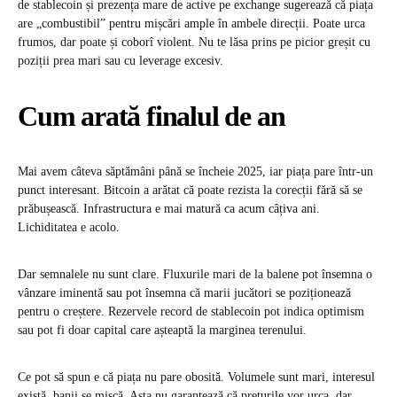
de stablecoin și prezența mare de active pe exchange sugerează că piața
are „combustibil” pentru mișcări ample în ambele direcții. Poate urca
frumos, dar poate și coborî violent. Nu te lăsa prins pe picior greșit cu
poziții prea mari sau cu leverage excesiv.
Cum arată finalul de an
Mai avem câteva săptămâni până se încheie 2025, iar piața pare într-un
punct interesant. Bitcoin a arătat că poate rezista la corecții fără să se
prăbușească. Infrastructura e mai matură ca acum câțiva ani.
Lichiditatea e acolo.
Dar semnalele nu sunt clare. Fluxurile mari de la balene pot însemna o
vânzare iminentă sau pot însemna că marii jucători se poziționează
pentru o creștere. Rezervele record de stablecoin pot indica optimism
sau pot fi doar capital care așteaptă la marginea terenului.
Ce pot să spun e că piața nu pare obosită. Volumele sunt mari, interesul
există, banii se mișcă. Asta nu garantează că prețurile vor urca, dar