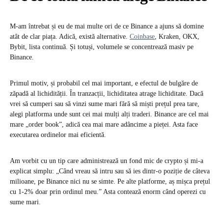
M-am întrebat și eu de mai multe ori de ce Binance a ajuns să domine
atât de clar piața. Adică, există alternative.
Coinbase
, Kraken, OKX,
Bybit, lista continuă. Și totuși, volumele se concentrează masiv pe
Binance.
Primul motiv, și probabil cel mai important, e efectul de bulgăre de
zăpadă al lichidității. În tranzacții, lichiditatea atrage lichiditate. Dacă
vrei să cumperi sau să vinzi sume mari fără să miști prețul prea tare,
alegi platforma unde sunt cei mai mulți alți traderi. Binance are cel mai
mare „order book”, adică cea mai mare adâncime a pieței. Asta face
executarea ordinelor mai eficientă.
Am vorbit cu un tip care administrează un fond mic de crypto și mi-a
explicat simplu: „Când vreau să intru sau să ies dintr-o poziție de câteva
milioane, pe Binance nici nu se simte. Pe alte platforme, aș mișca prețul
cu 1-2% doar prin ordinul meu.” Asta contează enorm când operezi cu
sume mari.