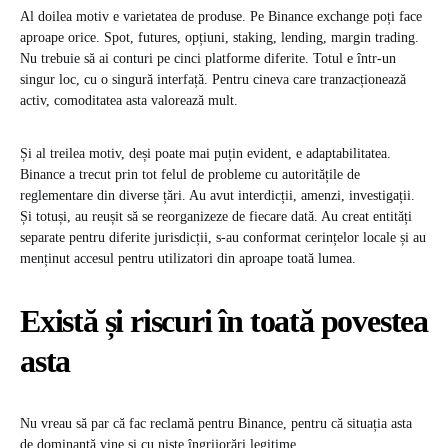
Al doilea motiv e varietatea de produse. Pe Binance exchange poți face
aproape orice. Spot, futures, opțiuni, staking, lending, margin trading.
Nu trebuie să ai conturi pe cinci platforme diferite. Totul e într-un
singur loc, cu o singură interfață. Pentru cineva care tranzacționează
activ, comoditatea asta valorează mult.
Și al treilea motiv, deși poate mai puțin evident, e adaptabilitatea.
Binance a trecut prin tot felul de probleme cu autoritățile de
reglementare din diverse țări. Au avut interdicții, amenzi, investigații.
Și totuși, au reușit să se reorganizeze de fiecare dată. Au creat entități
separate pentru diferite jurisdicții, s-au conformat cerințelor locale și au
menținut accesul pentru utilizatori din aproape toată lumea.
Există și riscuri în toată povestea
asta
Nu vreau să par că fac reclamă pentru Binance, pentru că situația asta
de dominanță vine și cu niște îngrijorări legitime.