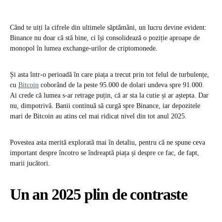
Când te uiți la cifrele din ultimele săptămâni, un lucru devine evident:
Binance nu doar că stă bine, ci își consolidează o poziție aproape de
monopol în lumea exchange-urilor de criptomonede.
Și asta într-o perioadă în care piața a trecut prin tot felul de turbulențe,
cu
Bitcoin
coborând de la peste 95.000 de dolari undeva spre 91.000.
Ai crede că lumea s-ar retrage puțin, că ar sta la cutie și ar aștepta. Dar
nu, dimpotrivă. Banii continuă să curgă spre Binance, iar depozitele
mari de Bitcoin au atins cel mai ridicat nivel din tot anul 2025.
Povestea asta merită explorată mai în detaliu, pentru că ne spune ceva
important despre încotro se îndreaptă piața și despre ce fac, de fapt,
marii jucători.
Un an 2025 plin de contraste