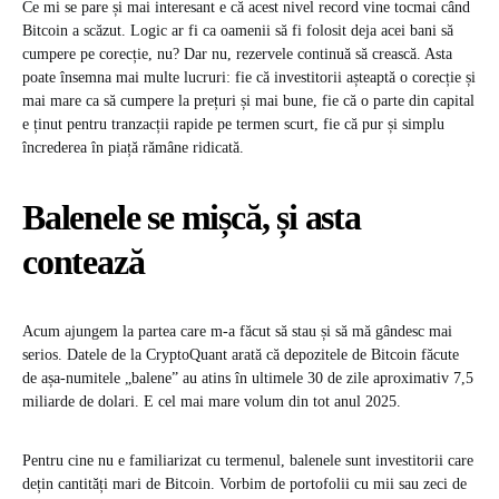
Ce mi se pare și mai interesant e că acest nivel record vine tocmai când
Bitcoin a scăzut. Logic ar fi ca oamenii să fi folosit deja acei bani să
cumpere pe corecție, nu? Dar nu, rezervele continuă să crească. Asta
poate însemna mai multe lucruri: fie că investitorii așteaptă o corecție și
mai mare ca să cumpere la prețuri și mai bune, fie că o parte din capital
e ținut pentru tranzacții rapide pe termen scurt, fie că pur și simplu
încrederea în piață rămâne ridicată.
Balenele se mișcă, și asta
contează
Acum ajungem la partea care m-a făcut să stau și să mă gândesc mai
serios. Datele de la CryptoQuant arată că depozitele de Bitcoin făcute
de așa-numitele „balene” au atins în ultimele 30 de zile aproximativ 7,5
miliarde de dolari. E cel mai mare volum din tot anul 2025.
Pentru cine nu e familiarizat cu termenul, balenele sunt investitorii care
dețin cantități mari de Bitcoin. Vorbim de portofolii cu mii sau zeci de