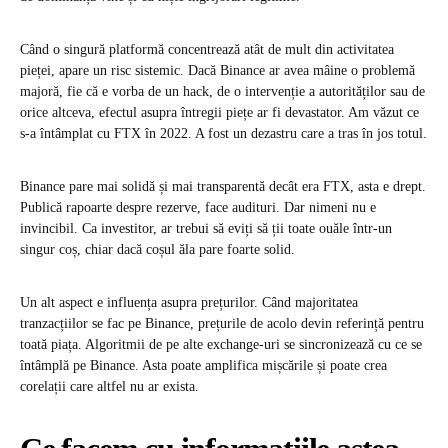
Când o singură platformă concentrează atât de mult din activitatea
pieței, apare un risc sistemic. Dacă Binance ar avea mâine o problemă
majoră, fie că e vorba de un hack, de o intervenție a autorităților sau de
orice altceva, efectul asupra întregii piețe ar fi devastator. Am văzut ce
s-a întâmplat cu FTX în 2022. A fost un dezastru care a tras în jos totul.
Binance pare mai solidă și mai transparentă decât era FTX, asta e drept.
Publică rapoarte despre rezerve, face audituri. Dar nimeni nu e
invincibil. Ca investitor, ar trebui să eviți să ții toate ouăle într-un
singur coș, chiar dacă coșul ăla pare foarte solid.
Un alt aspect e influența asupra prețurilor. Când majoritatea
tranzacțiilor se fac pe Binance, prețurile de acolo devin referință pentru
toată piața. Algoritmii de pe alte exchange-uri se sincronizează cu ce se
întâmplă pe Binance. Asta poate amplifica mișcările și poate crea
corelații care altfel nu ar exista.