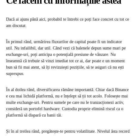
Ce facem cu informațiile astea
Dacă ai ajuns până aici, probabil te întrebi ce poți face concret cu tot ce
am discutat.
În primul rând, urmărirea fluxurilor de capital poate fi un indicator
util. Nu infailibil, dar util. Când vezi că balenele depun sume mari pe
exchange-uri, poți anticipa o potențială presiune de vânzare. Nu
înseamnă că trebuie să vinzi imediat tot ce ai, dar poate e un moment
bun să fii mai atent, să îți revizuiești pozițiile, să te asiguri că nu ești
suprexpus.
În al doilea rând, diversificarea rămâne importantă. Chiar dacă Binance
e cea mai lichidă platformă, nu e înțelept să ții tot acolo. Folosește mai
multe exchange-uri. Pentru sumele pe care nu le tranzacționezi activ,
consideră un portofel hardware. Custodia proprie elimină riscul ca o
platformă să dispară cu banii tăi.
Și în al treilea rând, pregătește-te pentru volatilitate. Nivelul ăsta record