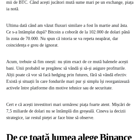
mii de BTC. Când acești jucători mută sume mari pe un exchange, piața
ia notă.
Ultima dată când am văzut fluxuri similare a fost în martie anul ăsta.
Ce s-a întâmplat după? Bitcoin a coborât de la 102.000 de dolari până
în zona de 70.000. Nu spun că istoria se va repeta neapărat, dar
coincidența e greu de ignorat.
Acum, trebuie să fim onești: nu știm exact de ce mută balenele acești
bani. Unii probabil se pregătesc să vândă și să-și asigure profiturile.
Alții poate că vor să facă hedging prin futures, fără să vândă efectiv.
Există și situații în care fondurile mari pur și simplu își reorganizează
activele între platforme din motive tehnice sau de securitate.
Cert e că acești investitori mari urmăresc piața foarte atent. Mișcări de
7,5 miliarde de dolari nu se întâmplă din greșeală. Cineva ia decizii
strategice, iar restul pieței ar face bine să observe.
De ce toată lumea alege Binance