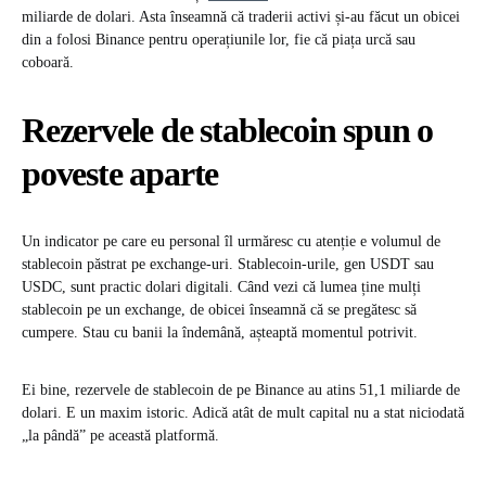
miliarde de dolari. Asta înseamnă că traderii activi și-au făcut un obicei
din a folosi Binance pentru operațiunile lor, fie că piața urcă sau
coboară.
Rezervele de stablecoin spun o
poveste aparte
Un indicator pe care eu personal îl urmăresc cu atenție e volumul de
stablecoin păstrat pe exchange-uri. Stablecoin-urile, gen USDT sau
USDC, sunt practic dolari digitali. Când vezi că lumea ține mulți
stablecoin pe un exchange, de obicei înseamnă că se pregătesc să
cumpere. Stau cu banii la îndemână, așteaptă momentul potrivit.
Ei bine, rezervele de stablecoin de pe Binance au atins 51,1 miliarde de
dolari. E un maxim istoric. Adică atât de mult capital nu a stat niciodată
„la pândă” pe această platformă.