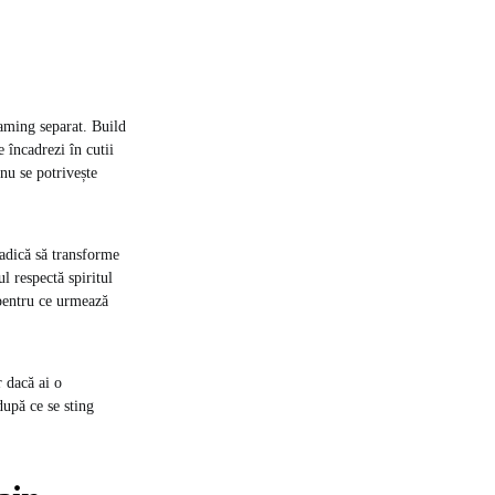
gaming separat. Build
 încadrezi în cutii
nu se potrivește
 adică să transforme
l respectă spiritul
 pentru ce urmează
 dacă ai o
după ce se sting