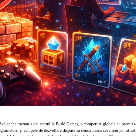
valanche tocmai a dat startul la Build Games, o competiție globală cu premii t
ogramatorii și echipele de dezvoltare dispuse să construiască ceva nou pe infrast