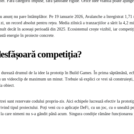
elei. Fără categorii impuse, fără șabloane rigide. Orice idee viabilă poate ajunge 
 anunț nu pare întâmplător. Pe 19 ianuarie 2026, Avalanche a înregistrat 1,71 
 zi, un record absolut pentru rețea. Media zilnică a tranzacțiilor a sărit la 4,2 mi
lt decât în aceeași perioadă din 2025. Ecosistemul crește vizibil, iar competi
astă energie în proiecte concrete.
esfășoară competiția?
 durează drumul de la idee la prototip în Build Games. În prima săptămână, ec
 cu un videoclip de maximum un minut. Trebuie să explici ce vrei să construiești
la obiect.
rei sunt rezervate codului propriu-zis. Aici echipele lucrează efectiv la prototi
rivind tipul proiectului. Poți veni cu o aplicație DeFi, cu un joc, cu o unealtă p
 la care nimeni nu s-a gândit până acum. Singura condiție rămâne funcționarea 