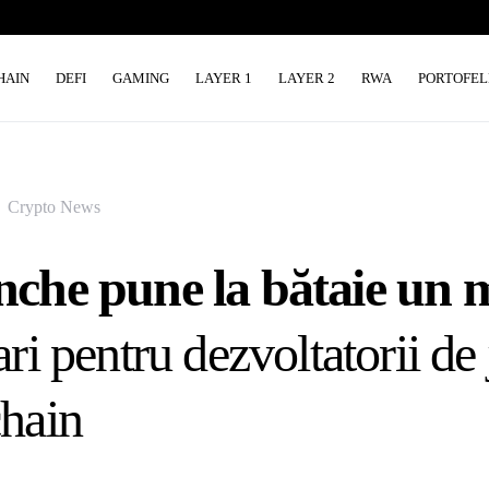
HAIN
DEFI
GAMING
LAYER 1
LAYER 2
RWA
PORTOFEL
Crypto News
nche pune la bătaie un m
ri pentru dezvoltatorii de 
hain