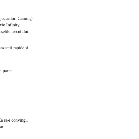
 jocurilor. Gaming-
ie Infinity.
șelile trecutului.
nzacții rapide și
n parte.
Ca să-i convingi,
ar.