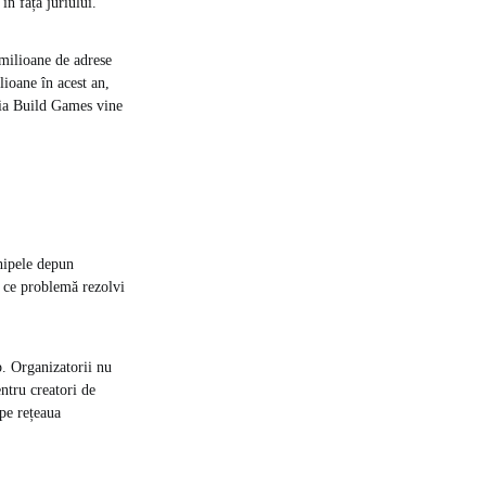
în fața juriului.
milioane de adrese
lioane în acest an,
ția Build Games vine
hipele depun
, ce problemă rezolvi
p. Organizatorii nu
entru creatori de
pe rețeaua