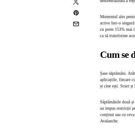
descentralizată a reț
Momentul ales pentru
active într-o singură
cu peste 153% mai mu
ca să transforme ace
Cum se d
Șase săptămâni. Atât
aplicațiile, fiecare
și cine ești. Scurt și 
Săptămânile două și t
au impus restricții p
conținut sau cu ceva
Avalanche.