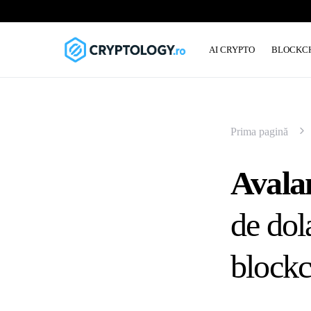
AI CRYPTO
BLOCKC
Prima pagină
Avala
de dola
blockc