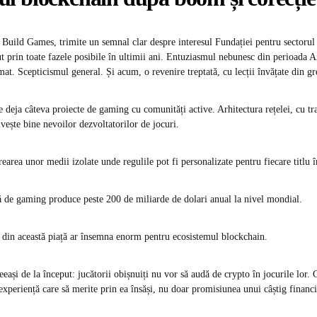
Build Games, trimite un semnal clar despre interesul Fundației pentru sectorul
ut prin toate fazele posibile în ultimii ani. Entuziasmul nebunesc din perioada Ax
at. Scepticismul general. Și acum, o revenire treptată, cu lecții învățate din gre
 deja câteva proiecte de gaming cu comunități active. Arhitectura rețelei, cu tra
ivește bine nevoilor dezvoltatorilor de jocuri.
earea unor medii izolate unde regulile pot fi personalizate pentru fiecare titlu î
lă de gaming produce peste 200 de miliarde de dolari anual la nivel mondial.
ă din această piață ar însemna enorm pentru ecosistemul blockchain.
ași de la început: jucătorii obișnuiți nu vor să audă de crypto în jocurile lor. 
 experiență care să merite prin ea însăși, nu doar promisiunea unui câștig financi