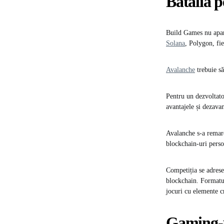
Bătălia p
Build Games nu apare
Solana
, Polygon, fie
Avalanche
trebuie să
Pentru un dezvoltato
avantajele și dezavan
Avalanche s-a remarca
blockchain-uri person
Competiția se adrese
blockchain. Formatul 
jocuri cu elemente 
Gaming-u