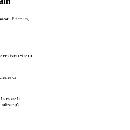
ain
amatori.
Ethereum
,
re ecosistem vine cu
 crearea de
 încercare în
tralizate până la