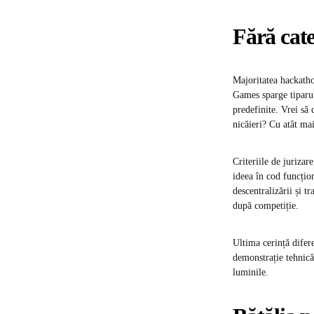
Fără categ
Majoritatea hackatho
Games sparge tiparul.
predefinite. Vrei să
nicăieri? Cu atât mai
Criteriile de jurizar
ideea în cod funcțio
descentralizării și t
după competiție.
Ultima cerință difer
demonstrație tehnică 
luminile.