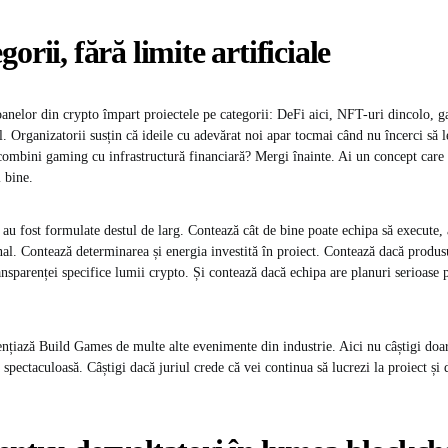
orii, fără limite artificiale
anelor din crypto împart proiectele pe categorii: DeFi aici, NFT-uri dincolo, 
 Organizatorii susțin că ideile cu adevărat noi apar tocmai când nu încerci să le
 combini gaming cu infrastructură financiară? Mergi înainte. Ai un concept care 
 bine.
e au fost formulate destul de larg. Contează cât de bine poate echipa să execute,
nal. Contează determinarea și energia investită în proiect. Contează dacă produsu
ransparenței specifice lumii crypto. Și contează dacă echipa are planuri serioase
ențiază Build Games de multe alte evenimente din industrie. Aici nu câștigi doar
spectaculoasă. Câștigi dacă juriul crede că vei continua să lucrezi la proiect și 