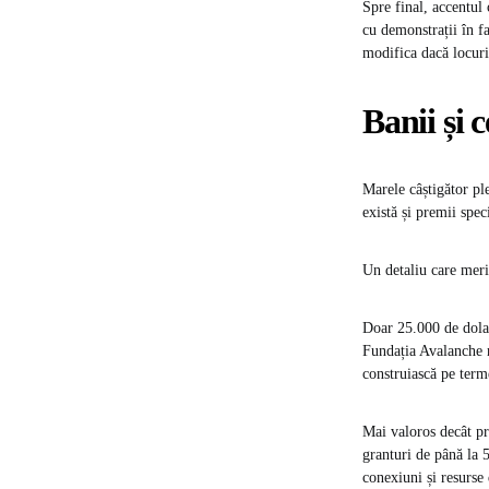
Spre final, accentul 
cu demonstrații în f
modifica dacă locuri
Banii și
Marele câștigător pl
există și premii spec
Un detaliu care merit
Doar 25.000 de dolar
Fundația Avalanche n
construiască pe term
Mai valoros decât pr
granturi de până la 5
conexiuni și resurse 