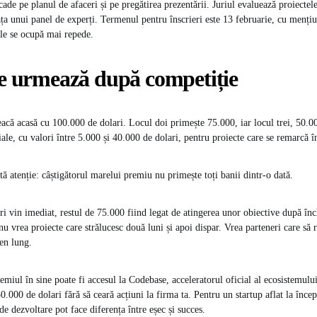
cade pe planul de afaceri și pe pregătirea prezentării. Juriul evaluează proiectele
ața unui panel de experți. Termenul pentru înscrieri este 13 februarie, cu mențiu
le se ocupă mai repede.
 ce urmează după competiție
eacă acasă cu 100.000 de dolari. Locul doi primește 75.000, iar locul trei, 50.0
iale, cu valori între 5.000 și 40.000 de dolari, pentru proiecte care se remarcă 
ă atenție: câștigătorul marelui premiu nu primește toți banii dintr-o dată.
i vin imediat, restul de 75.000 fiind legat de atingerea unor obiective după înc
u vrea proiecte care strălucesc două luni și apoi dispar. Vrea parteneri care să 
en lung.
emiul în sine poate fi accesul la Codebase, acceleratorul oficial al ecosistemul
0.000 de dolari fără să ceară acțiuni la firma ta. Pentru un startup aflat la înce
de dezvoltare pot face diferența între eșec și succes.