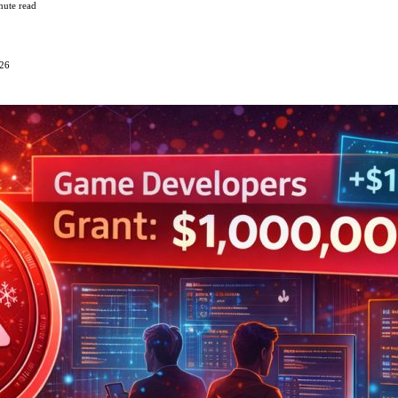
nute read
026