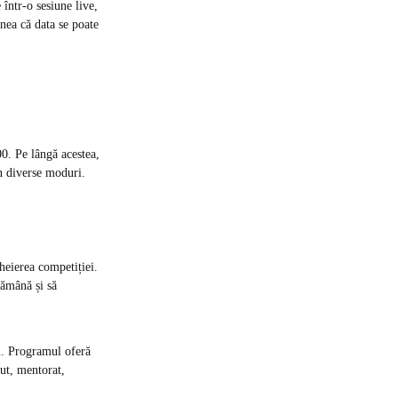
 într-o sesiune live,
nea că data se poate
00. Pe lângă acestea,
în diverse moduri.
heierea competiției.
rămână și să
ui. Programul oferă
put, mentorat,