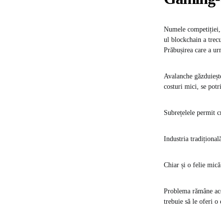
Numele competiției, 
ul blockchain a trec
Prăbușirea care a urm
Avalanche găzduiește
costuri mici, se potr
Subrețelele permit cr
Industria tradiționa
Chiar și o felie mic
Problema rămâne acee
trebuie să le oferi o