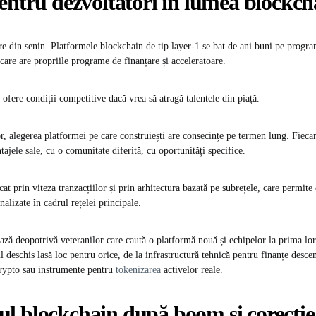
entru dezvoltatori în lumea blockch
 din senin. Platformele blockchain de tip layer-1 se bat de ani buni pe progr
care are propriile programe de finanțare și acceleratoare.
 ofere condiții competitive dacă vrea să atragă talentele din piață.
r, alegerea platformei pe care construiești are consecințe pe termen lung. Fieca
tajele sale, cu o comunitate diferită, cu oportunități specifice.
t prin viteza tranzacțiilor și prin arhitectura bazată pe subrețele, care permite
alizate în cadrul rețelei principale.
ază deopotrivă veteranilor care caută o platformă nouă și echipelor la prima lor
deschis lasă loc pentru orice, de la infrastructură tehnică pentru finanțe descen
crypto sau instrumente pentru
tokenizarea
activelor reale.
l blockchain după boom și corecție