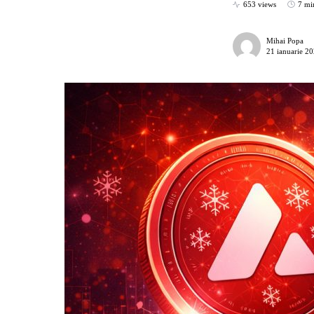
653 views
7 mi
Mihai Popa
21 ianuarie 2