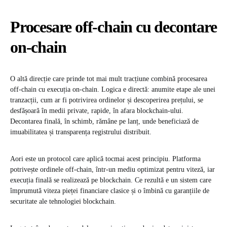
Procesare off-chain cu decontare
on-chain
O altă direcție care prinde tot mai mult tracțiune combină procesarea
off-chain cu execuția on-chain. Logica e directă: anumite etape ale unei
tranzacții, cum ar fi potrivirea ordinelor și descoperirea prețului, se
desfășoară în medii private, rapide, în afara blockchain-ului.
Decontarea finală, în schimb, rămâne pe lanț, unde beneficiază de
imuabilitatea și transparența registrului distribuit.
Aori este un protocol care aplică tocmai acest principiu. Platforma
potrivește ordinele off-chain, într-un mediu optimizat pentru viteză, iar
execuția finală se realizează pe blockchain. Ce rezultă e un sistem care
împrumută viteza pieței financiare clasice și o îmbină cu garanțiile de
securitate ale tehnologiei blockchain.