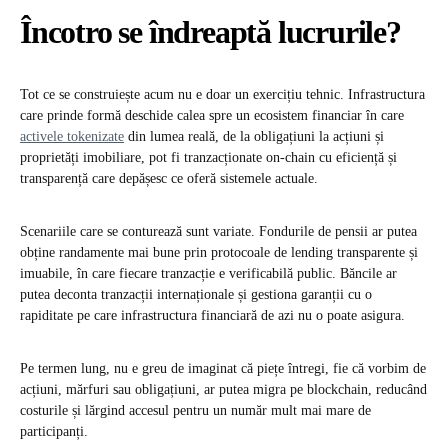
Încotro se îndreaptă lucrurile?
Tot ce se construiește acum nu e doar un exercițiu tehnic. Infrastructura
care prinde formă deschide calea spre un ecosistem financiar în care
activele tokenizate
din lumea reală, de la obligațiuni la acțiuni și
proprietăți imobiliare, pot fi tranzacționate on-chain cu eficiență și
transparență care depășesc ce oferă sistemele actuale.
Scenariile care se conturează sunt variate. Fondurile de pensii ar putea
obține randamente mai bune prin protocoale de lending transparente și
imuabile, în care fiecare tranzacție e verificabilă public. Băncile ar
putea deconta tranzacții internaționale și gestiona garanții cu o
rapiditate pe care infrastructura financiară de azi nu o poate asigura.
Pe termen lung, nu e greu de imaginat că piețe întregi, fie că vorbim de
acțiuni, mărfuri sau obligațiuni, ar putea migra pe blockchain, reducând
costurile și lărgind accesul pentru un număr mult mai mare de
participanți.