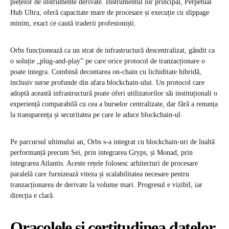
piețelor de instrumente derivate. Instrumentul lor principal, Perpetual
Hub Ultra, oferă capacitate mare de procesare și execuție cu slippage
minim, exact ce caută traderii profesioniști.
Orbs funcționează ca un strat de infrastructură descentralizat, gândit ca
o soluție „plug-and-play” pe care orice protocol de tranzacționare o
poate integra. Combină decontarea on-chain cu lichiditate hibridă,
inclusiv surse profunde din afara blockchain-ului. Un protocol care
adoptă această infrastructură poate oferi utilizatorilor săi instituționali o
experiență comparabilă cu cea a burselor centralizate, dar fără a renunța
la transparența și securitatea pe care le aduce blockchain-ul.
Pe parcursul ultimului an, Orbs s-a integrat cu blockchain-uri de înaltă
performanță precum Sei, prin integrarea Gryps, și Monad, prin
integrarea Atlantis. Aceste rețele folosesc arhitecturi de procesare
paralelă care furnizează viteza și scalabilitatea necesare pentru
tranzacționarea de derivate la volume mari. Progresul e vizibil, iar
direcția e clară.
Oracolele și certitudinea datelor