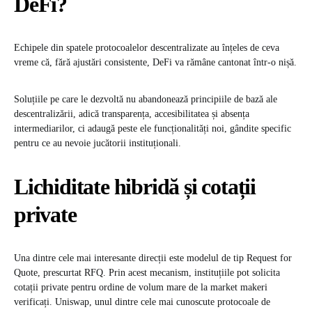
DeFi?
Echipele din spatele protocoalelor descentralizate au înțeles de ceva
vreme că, fără ajustări consistente, DeFi va rămâne cantonat într-o nișă.
Soluțiile pe care le dezvoltă nu abandonează principiile de bază ale
descentralizării, adică transparența, accesibilitatea și absența
intermediarilor, ci adaugă peste ele funcționalități noi, gândite specific
pentru ce au nevoie jucătorii instituționali.
Lichiditate hibridă și cotații
private
Una dintre cele mai interesante direcții este modelul de tip Request for
Quote, prescurtat RFQ. Prin acest mecanism, instituțiile pot solicita
cotații private pentru ordine de volum mare de la market makeri
verificați. Uniswap, unul dintre cele mai cunoscute protocoale de