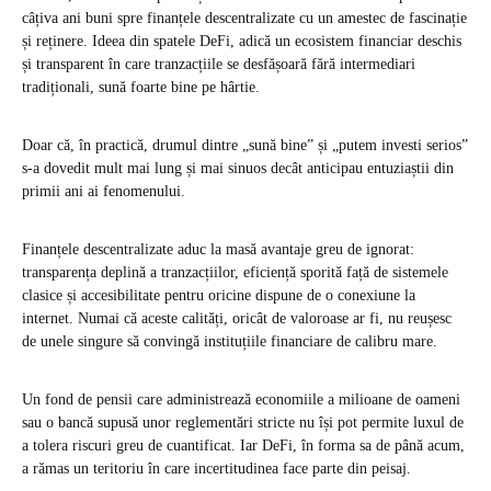
câțiva ani buni spre finanțele descentralizate cu un amestec de fascinație
și reținere. Ideea din spatele DeFi, adică un ecosistem financiar deschis
și transparent în care tranzacțiile se desfășoară fără intermediari
tradiționali, sună foarte bine pe hârtie.
Doar că, în practică, drumul dintre „sună bine” și „putem investi serios”
s-a dovedit mult mai lung și mai sinuos decât anticipau entuziaștii din
primii ani ai fenomenului.
Finanțele descentralizate aduc la masă avantaje greu de ignorat:
transparența deplină a tranzacțiilor, eficiență sporită față de sistemele
clasice și accesibilitate pentru oricine dispune de o conexiune la
internet. Numai că aceste calități, oricât de valoroase ar fi, nu reușesc
de unele singure să convingă instituțiile financiare de calibru mare.
Un fond de pensii care administrează economiile a milioane de oameni
sau o bancă supusă unor reglementări stricte nu își pot permite luxul de
a tolera riscuri greu de cuantificat. Iar DeFi, în forma sa de până acum,
a rămas un teritoriu în care incertitudinea face parte din peisaj.