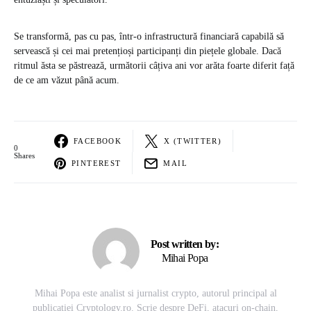
Se transformă, pas cu pas, într-o infrastructură financiară capabilă să
servească și cei mai pretențioși participanți din piețele globale. Dacă
ritmul ăsta se păstrează, următorii câțiva ani vor arăta foarte diferit față
de ce am văzut până acum.
FACEBOOK
X (TWITTER)
0
Shares
PINTEREST
MAIL
Post written by:
Mihai Popa
Mihai Popa este analist si jurnalist crypto, autorul principal al
publicatiei Cryptology.ro. Scrie despre DeFi, atacuri on-chain,