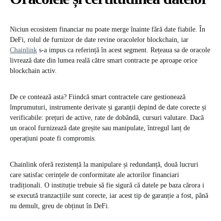
Niciun ecosistem financiar nu poate merge înainte fără date fiabile. În
DeFi, rolul de furnizor de date revine oracolelor blockchain, iar
Chainlink
s-a impus ca referință în acest segment. Rețeaua sa de oracole
livrează date din lumea reală către smart contracte pe aproape orice
blockchain activ.
De ce contează asta? Fiindcă smart contractele care gestionează
împrumuturi, instrumente derivate și garanții depind de date corecte și
verificabile: prețuri de active, rate de dobândă, cursuri valutare. Dacă
un oracol furnizează date greșite sau manipulate, întregul lanț de
operațiuni poate fi compromis.
Chainlink oferă rezistență la manipulare și redundanță, două lucruri
care satisfac cerințele de conformitate ale actorilor financiari
tradiționali. O instituție trebuie să fie sigură că datele pe baza cărora i
se execută tranzacțiile sunt corecte, iar acest tip de garanție a fost, până
nu demult, greu de obținut în DeFi.