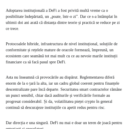
Adoptarea instituțională a DeFi a fost privită multă vreme ca o
posibilitate îndepărtată, un „poate, într-o zi”. Dar ce s-a întâmplat în
ultimii doi ani arată că distanța dintre teorie și practică se reduce pe zi
ce trece.
Protocoalele hibride, infrastructura de nivel instituțional, soluțiile de
conformitate și rețelele mature de oracole formează, împreună, un
ecosistem care seamănă tot mai mult cu ce au nevoie marile instituții
financiare ca să facă pasul spre DeFi.
Asta nu înseamnă că provocările au dispărut. Reglementarea diferă
enorm de la o țară la alta, iar un cadru global coerent pentru finanțele
descentralizate pare încă departe. Securitatea smart contractelor rămâne
un punct sensibil, chiar dacă auditurile și verificările formale au
progresat considerabil. Și da, volatilitatea pieței crypto în general
continuă să descurajeze instituțiile cu apetit redus pentru risc.
Dar direcția e una singură. DeFi nu mai e doar un teren de joacă pentru
entuziaști și speculatori.