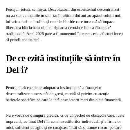
Peisajul, totuși, se mișcă. Dezvoltatorii din ecosistemul descentralizat
nu au stat cu mâinile în sân, iar în ultimii doi ani au apărut soluții noi,
infrastructuri mai solide și modele hibride care încearcă să împace
libertatea blockchain-ului cu rigoarea cerută de lumea financiară
tradițională. Anul 2026 pare a fi momentul în care aceste eforturi încep
să prindă contur real.
De ce ezită instituțiile să intre în
DeFi?
Pentru a pricepe de ce adoptarea instituțională a finanțelor
descentralizate a mers atât de greoi, merită să privim cu atenție
barierele specifice pe care le întâlnesc actorii mari din piața financiară.
Nu e vorba de o singură piedică, ci de un pachet de obstacole care, luate
împreună, au ținut DeFi în zona investitorilor individuali și a firmelor
mici, suficient de agile și de curajoase încât să-și asume riscuri pe care