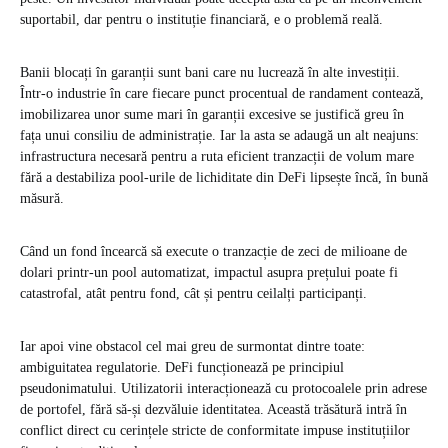
suportabil, dar pentru o instituție financiară, e o problemă reală.
Banii blocați în garanții sunt bani care nu lucrează în alte investiții.
Într-o industrie în care fiecare punct procentual de randament contează,
imobilizarea unor sume mari în garanții excesive se justifică greu în
fața unui consiliu de administrație. Iar la asta se adaugă un alt neajuns:
infrastructura necesară pentru a ruta eficient tranzacții de volum mare
fără a destabiliza pool-urile de lichiditate din DeFi lipsește încă, în bună
măsură.
Când un fond încearcă să execute o tranzacție de zeci de milioane de
dolari printr-un pool automatizat, impactul asupra prețului poate fi
catastrofal, atât pentru fond, cât și pentru ceilalți participanți.
Iar apoi vine obstacol cel mai greu de surmontat dintre toate:
ambiguitatea regulatorie. DeFi funcționează pe principiul
pseudonimatului. Utilizatorii interacționează cu protocoalele prin adrese
de portofel, fără să-și dezvăluie identitatea. Această trăsătură intră în
conflict direct cu cerințele stricte de conformitate impuse instituțiilor