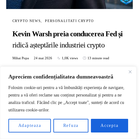
CRYPTO NEWS
PERSONALITATI CRYPTO
Kevin Warsh preia conducerea Fed și
ridică așteptările industriei crypto
Mihai Popa
24 mai 2026
1,0K views
13 minute read
Era puțin după ora opt dimineața, pe 22 mai 2026, când Kevin
Warsh a pus mâna pe Biblie…
Apreciem confidențialitatea dumneavoastră
Folosim cookie-uri pentru a vă îmbunătăți experiența de navigare,
CITESTE TOT
pentru a vă oferi reclame sau conținut personalizat și pentru a ne
analiza traficul. Făcând clic pe „Accept toate”, sunteți de acord cu
utilizarea cookie-urilor.
RO
Adapteaza
Refuza
Accepta