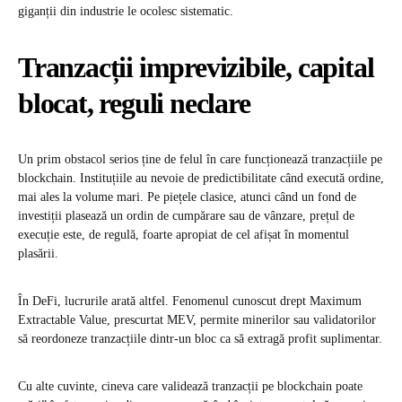
giganții din industrie le ocolesc sistematic.
Tranzacții imprevizibile, capital
blocat, reguli neclare
Un prim obstacol serios ține de felul în care funcționează tranzacțiile pe
blockchain. Instituțiile au nevoie de predictibilitate când execută ordine,
mai ales la volume mari. Pe piețele clasice, atunci când un fond de
investiții plasează un ordin de cumpărare sau de vânzare, prețul de
execuție este, de regulă, foarte apropiat de cel afișat în momentul
plasării.
În DeFi, lucrurile arată altfel. Fenomenul cunoscut drept Maximum
Extractable Value, prescurtat MEV, permite minerilor sau validatorilor
să reordoneze tranzacțiile dintr-un bloc ca să extragă profit suplimentar.
Cu alte cuvinte, cineva care validează tranzacții pe blockchain poate