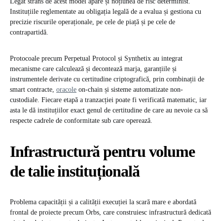
Legat strâns de acest model apare și noțiunea de risc determinist.
Instituțiile reglementate au obligația legală de a evalua și gestiona cu
precizie riscurile operaționale, pe cele de piață și pe cele de
contrapartidă.
Protocoale precum Perpetual Protocol și Synthetix au integrat
mecanisme care calculează și decontează marja, garanțiile și
instrumentele derivate cu certitudine criptografică, prin combinații de
smart contracte,
oracole
on-chain și sisteme automatizate non-
custodiale. Fiecare etapă a tranzacției poate fi verificată matematic, iar
asta le dă instituțiilor exact genul de certitudine de care au nevoie ca să
respecte cadrele de conformitate sub care operează.
Infrastructură pentru volume
de talie instituțională
Problema capacității și a calității execuției la scară mare e abordată
frontal de proiecte precum Orbs, care construiesc infrastructură dedicată