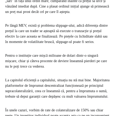
„sări” în fața unui ordin mare, cumpărând înainte ca prețul să urce și
vânzând imediat după. Cine a plasat ordinul inițial ajunge să primească
un preț mai prost decât cel pe care îl aștepta.
Pe lângă MEV, există și problema slippage-ului, adică diferența dintre
prețul la care un trader se așteaptă să execute o tranzacție și prețul
efectiv la care aceasta se finalizează. Pe piețele cu lichiditate slabă sau
în momente de volatilitate bruscă, slippage-ul poate fi serios.
Pentru o instituție care mișcă milioane de dolari dintr-o singură
mișcare, chiar și câteva procente de deviere înseamnă pierderi pe care
nu le poți trece cu vederea.
La capitolul eficiență a capitalului, situația nu stă mai bine. Majoritatea
platformelor de împrumut descentralizat funcționează pe principiul
supracolateralizării, ceea ce înseamnă că, pentru a împrumuta o sumă,
trebuie să depui garanții care depășesc cu mult valoarea împrumutului.
În unele cazuri, vorbim de rate de colateralizare de 150% sau chiar
peste. Un investitor individual poate accepta asta ca pe un inconvenient