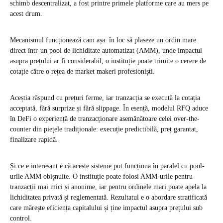
schimb descentralizat, a fost printre primele platforme care au mers pe
acest drum.
Mecanismul funcționează cam așa: în loc să plaseze un ordin mare
direct într-un pool de lichiditate automatizat (AMM), unde impactul
asupra prețului ar fi considerabil, o instituție poate trimite o cerere de
cotație către o rețea de market makeri profesioniști.
Aceștia răspund cu prețuri ferme, iar tranzacția se execută la cotația
acceptată, fără surprize și fără slippage. În esență, modelul RFQ aduce
în DeFi o experiență de tranzacționare asemănătoare celei over-the-
counter din piețele tradiționale: execuție predictibilă, preț garantat,
finalizare rapidă.
Și ce e interesant e că aceste sisteme pot funcționa în paralel cu pool-
urile AMM obișnuite. O instituție poate folosi AMM-urile pentru
tranzacții mai mici și anonime, iar pentru ordinele mari poate apela la
lichiditatea privată și reglementată. Rezultatul e o abordare stratificată
care mărește eficiența capitalului și ține impactul asupra prețului sub
control.